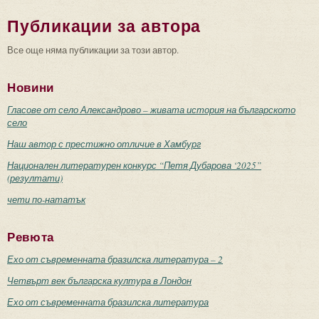
Публикации за автора
Все още няма публикации за този автор.
Новини
Гласове от село Александрово – живата история на българското
село
Наш автор с престижно отличие в Хамбург
Национален литературен конкурс “Петя Дубарова ‘2025”
(резултати)
чети по-нататък
Ревюта
Ехо от съвременната бразилска литература – 2
Четвърт век българска култура в Лондон
Ехо от съвременната бразилска литература