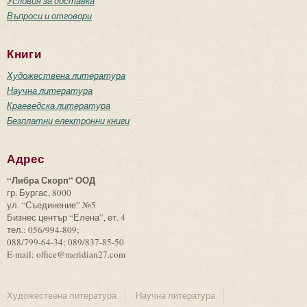
Условия за доставка
Въпроси и отговори
Книги
Художествена литература
Научна литература
Краеведска литература
Безплатни електронни книги
Адрес
“Либра Скорп” ООД
гр. Бургас, 8000
ул. “Съединение” №5
Бизнес център “Елена”, ет. 4
тел.: 056/994-809;
088/799-64-34; 089/837-85-50
E-mail: office@meridian27.com
Художествена литература
Научна литература