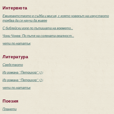
Интервюта
Емигрантството е съдба и мисия, с която човекът на изкуството
трябва да се научи да живее
С библейски взор по пътищата на времето...
Чони Чонев: По пътя на солената реалност...
чети по-нататък
Литература
Средството
Из романа “Петрихор” (1)
Из романа “Петрихор” (2)
чети по-нататък
Поезия
Планети