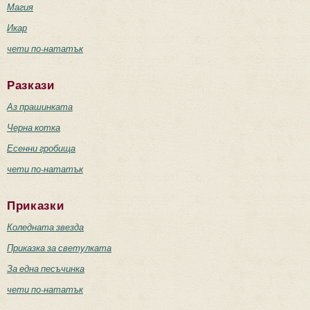
Магия
Икар
чети по-нататък
Разкази
Аз прашинката
Черна котка
Есенни гробища
чети по-нататък
Приказки
Коледната звезда
Приказка за светулката
За една песъчинка
чети по-нататък