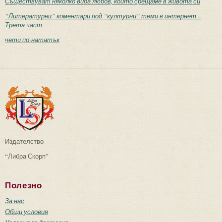
Съществуват няколко вида любов, които срещаме в живота си
“Литературни” коментари под “културни” теми в интернет –
Трета част
чети по-нататък
Издателство
“Либра Скорп”
Полезно
За нас
Общи условия