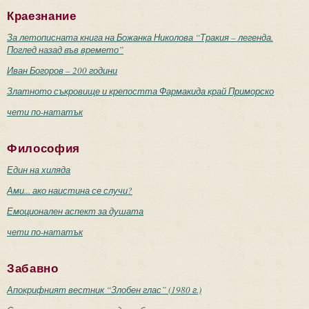
Краезнание
За летописната книга на Божанка Николова “Тракия – легенда.
Поглед назад във времето”
Иван Богоров – 200 години
Златното съкровище и крепостта Фармакида край Приморско
чети по-нататък
Философия
Един на хиляда
Ами... ако наистина се случи?
Емоционален аспект за душата
чети по-нататък
Забавно
Апокрифният вестник “Злобен глас” (1980 г.)