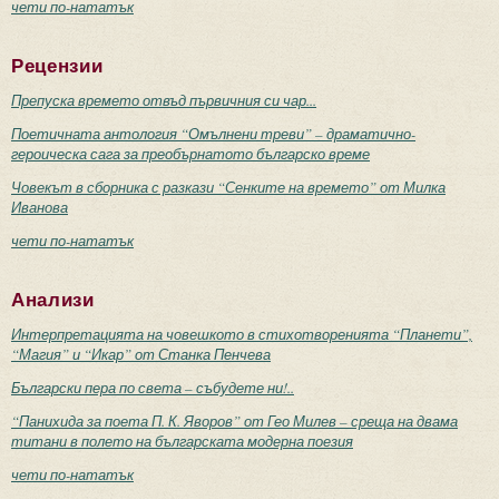
чети по-нататък
Рецензии
Препуска времето отвъд първичния си чар...
Поетичната антология “Омълнени треви” – драматично-
героическа сага за преобърнатото българско време
Човекът в сборника с разкази “Сенките на времето” от Милка
Иванова
чети по-нататък
Анализи
Интерпретацията на човешкото в стихотворенията “Планети”,
“Магия” и “Икар” от Станка Пенчева
Български пера по света – събудете ни!..
“Панихида за поета П. К. Яворов” от Гео Милев – среща на двама
титани в полето на българската модерна поезия
чети по-нататък