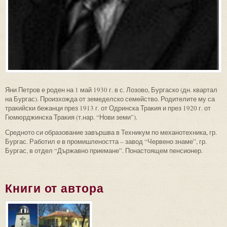
Яни Петров е роден на 1 май 1930 г. в с. Лозово, Бургаско (дн. квартал
на Бургас). Произхожда от земеделско семейство. Родителите му са
тракийски бежанци през 1913 г. от Одринска Тракия и през 1920 г. от
Гюмюрджинска Тракия (т.нар. “Нови земи”).
Средното си образование завършва в Техникум по механотехника, гр.
Бургас. Работил е в промишлеността – завод “Червено знаме”, гр.
Бургас, в отдел “Държавно приемане”. Понастоящем пенсионер.
Книги от автора