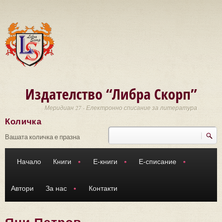
Премини към основното съдържание
Издателство “Либра Скорп”
Меридиан 27 - Електронно списание за литература
Количка
Търси
Форма за търсене
Вашата количка е празна
Начало
Книги
Е-книги
Е-списание
Автори
За нас
Контакти