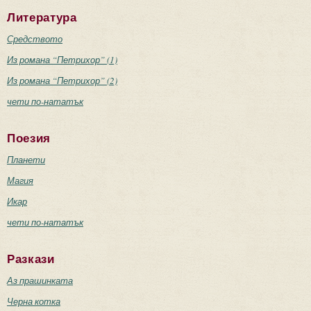
Литература
Средството
Из романа “Петрихор” (1)
Из романа “Петрихор” (2)
чети по-нататък
Поезия
Планети
Магия
Икар
чети по-нататък
Разкази
Аз прашинката
Черна котка