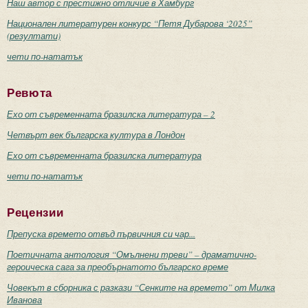
Наш автор с престижно отличие в Хамбург
Национален литературен конкурс “Петя Дубарова ‘2025”
(резултати)
чети по-нататък
Ревюта
Ехо от съвременната бразилска литература – 2
Четвърт век българска култура в Лондон
Ехо от съвременната бразилска литература
чети по-нататък
Рецензии
Препуска времето отвъд първичния си чар...
Поетичната антология “Омълнени треви” – драматично-
героическа сага за преобърнатото българско време
Човекът в сборника с разкази “Сенките на времето” от Милка
Иванова