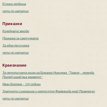
Есенни гробища
чети по-нататък
Приказки
Коледната звезда
Приказка за светулката
За една песъчинка
чети по-нататък
Краезнание
За летописната книга на Божанка Николова “Тракия – легенда.
Поглед назад във времето”
Иван Богоров – 200 години
Златното съкровище и крепостта Фармакида край Приморско
чети по-нататък