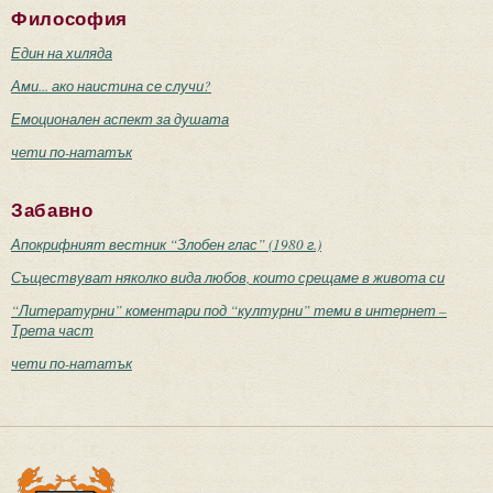
Философия
Един на хиляда
Ами... ако наистина се случи?
Емоционален аспект за душата
чети по-нататък
Забавно
Апокрифният вестник “Злобен глас” (1980 г.)
Съществуват няколко вида любов, които срещаме в живота си
“Литературни” коментари под “културни” теми в интернет –
Трета част
чети по-нататък