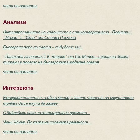
чети по-нататък
Анализи
Интерпретацията на човешкото в стихотворенията “Планети”,
“Магия” и “Икар” от Станка Пенчева
Български пера по света – събудете ни!..
“Панихида за поета П. К. Яворов” от Гео Милев – среща на двама
титани в полето на българската модерна поезия
чети по-нататък
Интервюта
Емигрантството е съдба и мисия, с която човекът на изкуството
трябва да се научи да живее
С библейски взор по пътищата на времето...
Чони Чонев: По пътя на солената реалност...
чети по-нататък