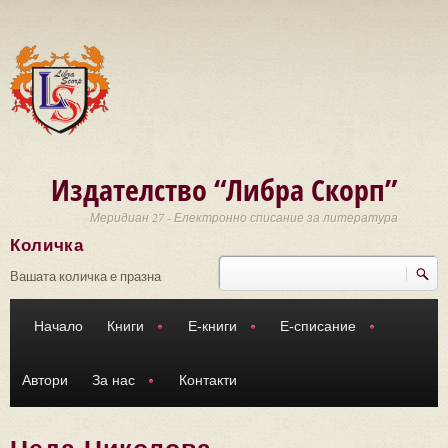
Премини към основното съдържание
Издателство “Либра Скорп”
Меридиан 27 - Електронно списание за литература
Количка
Търси
Форма за търсене
Вашата количка е празна
Начало
Книги
Е-книги
Е-списание
Автори
За нас
Контакти