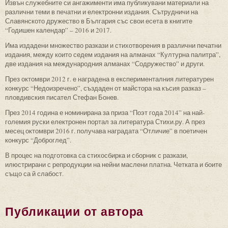
Извън служебните си ангажименти има публикувани материали на
различни теми в печатни и електронни издания. Сътрудничи на
Славянското дружество в България със свои есета в книгите
“Годишен календар” – 2016 и 2017.
Има издадени множество разкази и стихотворения в различни печатни
издания, между които седем издания на алманах “Културна палитра”,
две издания на международния алманах “Содружество” и други.
През октомври 2012 г. е наградена в експерименталния литературен
конкурс “Недоизречено”, създаден от майстора на късия разказ –
пловдивския писател Стефан Бонев.
През 2014 година е номинирана за приза “Поэт года 2014” на най-
големия руски електронен портал за литература Стихи.ру. А през
месец октомври 2016 г. получава наградата “Отличие” в поетичен
конкурс “Доброглед”.
В процес на подготовка са стихосбирка и сборник с разкази,
илюстрирани с репродукции на нейни маслени платна. Четката и боите
също са й слабост.
Публикации от автора