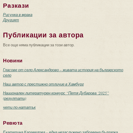
Разкази
Рисунка в мрака
Другият
Публикации за автора
Все още няма публикации за този автор.
Новини
Гласове от село Александрово – живата история на българското
село
Наш автор с престижно отличие в Хамбург
Национален литературен конкурс “Петя Дубарова ‘2025”
(резултати)
чети по-нататък
Ревюта
Екатерина Каравелова – една незаслужено забравена българка