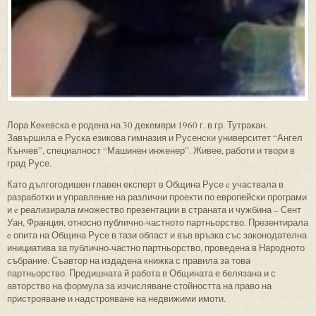
Лора Кекевска е родена на 30 декември 1960 г. в гр. Тутракан.
Завършила е Руска езикова гимназия и Русенски университет “Ангел
Кънчев”, специалност “Машинен инженер”. Живее, работи и твори в
град Русе.
Като дългогодишен главен експерт в Община Русе e участвала в
разработки и управление на различни проекти по европейски програми
и e реализирала множество презентации в страната и чужбина – Сент
Уан, Франция, относно публично-частното партньорство. Презентирала
e опита на Община Русе в тази област и във връзка със законодателна
инициатива за публично-частно партньорство, проведена в Народното
събрание. Съавтор на издадена книжка с правила за това
партньорство. Предишната й работа в Общината е белязана и с
авторство на формула за изчисляване стойността на право на
пристрояване и надстрояване на недвижими имоти.