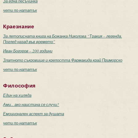
За една песъчинка
чети по-нататък
Краезнание
За летописната книга на Божанка Николова “Тракия – легенда.
Поглед назад във времето”
Иван Богоров – 200 години
Златното съкровище и крепостта Фармакида край Приморско
чети по-нататък
Философия
Един на хиляда
Ами... ако наистина се случи?
Емоционален аспект за душата
чети по-нататък