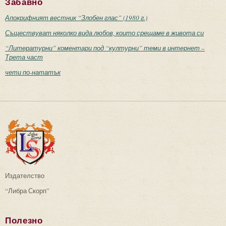
Забавно
Апокрифният вестник “Злобен глас” (1980 г.)
Съществуват няколко вида любов, които срещаме в живота си
“Литературни” коментари под “културни” теми в интернет –
Трета част
чети по-нататък
Издателство
“Либра Скорп”
Полезно