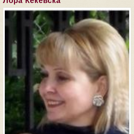
Лора Кекевска