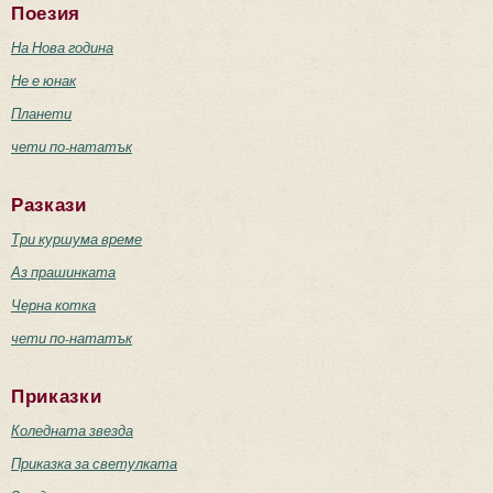
Поезия
На Нова година
Не е юнак
Планети
чети по-нататък
Разкази
Три куршума време
Аз прашинката
Черна котка
чети по-нататък
Приказки
Коледната звезда
Приказка за светулката