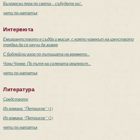
Български пера по света – събудете ни!..
чети по-нататък
Интервюта
Емигрантството е съдба и мисия, с която човекът на изкуството
трябва да се научи да живее
С библейски взор по пътищата на времето...
Чони Чонев: По пътя на солената реалност...
чети по-нататък
Литература
Средството
Из романа “Петрихор” (1)
Из романа “Петрихор” (2)
чети по-нататък