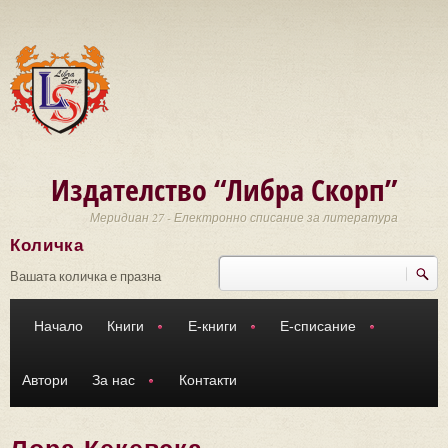
Премини към основното съдържание
Издателство “Либра Скорп”
Меридиан 27 - Електронно списание за литература
Количка
Търси
Форма за търсене
Вашата количка е празна
Начало
Книги
Е-книги
Е-списание
Автори
За нас
Контакти