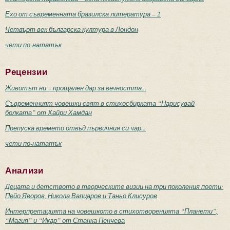
Ехо от съвременната бразилска литература – 2
Четвърт век българска култура в Лондон
чети по-нататък
Рецензии
Животът ни – прощален дар за вечността...
Съвременният човешки свят в стихосбирката “Нарисувай
болката” от Хайри Хамдан
Препуска времето отвъд първичния си чар...
чети по-нататък
Анализи
Децата и детството в творческите визии на три поколения поети:
Пейо Яворов, Никола Вапцаров и Таньо Клисуров
Интерпретацията на човешкото в стихотворенията “Планети”,
“Магия” и “Икар” от Станка Пенчева