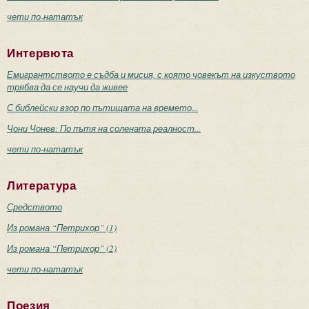
чети по-нататък
Интервюта
Емигрантството е съдба и мисия, с която човекът на изкуството
трябва да се научи да живее
С библейски взор по пътищата на времето...
Чони Чонев: По пътя на солената реалност...
чети по-нататък
Литература
Средството
Из романа “Петрихор” (1)
Из романа “Петрихор” (2)
чети по-нататък
Поезия