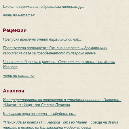
Ехо от съвременната бразилска литература
чети по-нататък
Рецензии
Препуска времето отвъд първичния си чар...
Поетичната антология “Омълнени треви” – драматично-
героическа сага за преобърнатото българско време
Човекът в сборника с разкази “Сенките на времето” от Милка
Иванова
чети по-нататък
Анализи
Интерпретацията на човешкото в стихотворенията “Планети”,
“Магия” и “Икар” от Станка Пенчева
Български пера по света – събудете ни!..
“Панихида за поета П. К. Яворов” от Гео Милев – среща на двама
титани в полето на българската модерна поезия