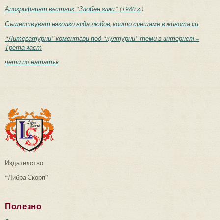
Апокрифният вестник “Злобен глас” (1980 г.)
Съществуват няколко вида любов, които срещаме в живота си
“Литературни” коментари под “културни” теми в интернет –
Трета част
чети по-нататък
Издателство
“Либра Скорп”
Полезно