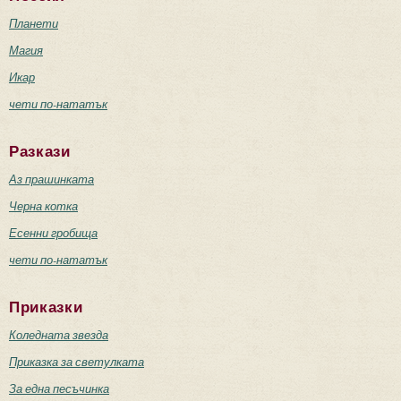
Планети
Магия
Икар
чети по-нататък
Разкази
Аз прашинката
Черна котка
Есенни гробища
чети по-нататък
Приказки
Коледната звезда
Приказка за светулката
За една песъчинка