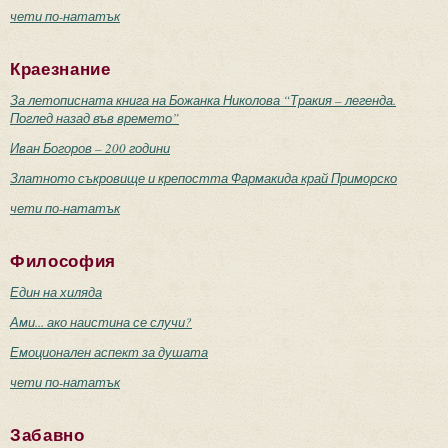
чети по-нататък
Краезнание
За летописната книга на Божанка Николова “Тракия – легенда.
Поглед назад във времето”
Иван Богоров – 200 години
Златното съкровище и крепостта Фармакида край Приморско
чети по-нататък
Философия
Един на хиляда
Ами... ако наистина се случи?
Емоционален аспект за душата
чети по-нататък
Забавно