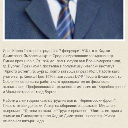
Иван Колев Тантеров е роден на 7 февруари 1938 г. в с. Хаджи
Димитрово, Ямболски окръг. Средно образование завършва в гр.
Ямбол през 1956 г. От 1956 до 1959 г. служи във Военноморски сили,
гр. Бургас. През 1959 г. постъпва в полувисш учителски институт
“Христо Ботев”, гр. Бургас, който завършва през 1962 г. Работи като
учител в гр. Кнежа. През 1970 г. завършва ВИФ “Георги Димитров”, гр.
София и постъпва на работа като преподавател по физическо
възпитание в Професионална техническа гимназия по “Корабостроене
и Машиностроене” град Бургас.
Работи дълги години като сътрудник във в. “Черноморски фронт”.
Пише статии и дописки. Автор на сборниците с разкази “Минало и
съвремие”, “Детски разкази” и “Трудни времена”; “Опит за история и
снимки на Ямболското село Хаджи Димитрово”, повестта “Живот,
отнесен от вятъра” и др.