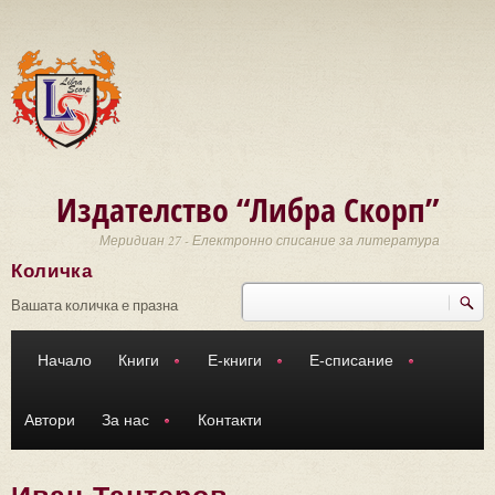
Премини към основното съдържание
Издателство “Либра Скорп”
Меридиан 27 - Електронно списание за литература
Количка
Търси
Форма за търсене
Вашата количка е празна
Начало
Книги
Е-книги
Е-списание
Автори
За нас
Контакти