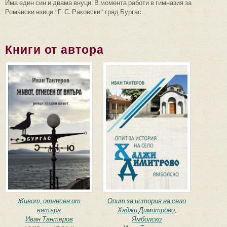
Има един син и двама внуци. В момента работи в гимназия за
Романски езици “Г. С. Раковски” град Бургас.
Книги от автора
Живот, отнесен от
Опит за история на село
вятъра
Хаджи Димитрово,
Иван Тантеров
Ямболско