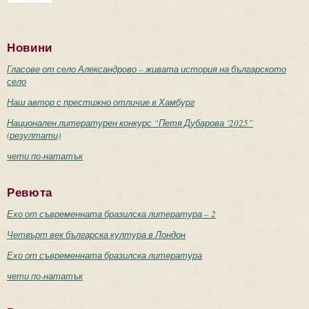
Новини
Гласове от село Александрово – живата история на българското
село
Наш автор с престижно отличие в Хамбург
Национален литературен конкурс “Петя Дубарова ‘2025”
(резултати)
чети по-нататък
Ревюта
Ехо от съвременната бразилска литература – 2
Четвърт век българска култура в Лондон
Ехо от съвременната бразилска литература
чети по-нататък