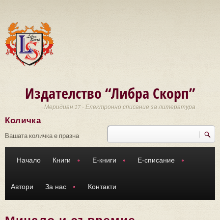
Премини към основното съдържание
Издателство “Либра Скорп”
Меридиан 27 - Електронно списание за литература
Количка
Търси
Форма за търсене
Вашата количка е празна
Начало
Книги
Е-книги
Е-списание
Автори
За нас
Контакти