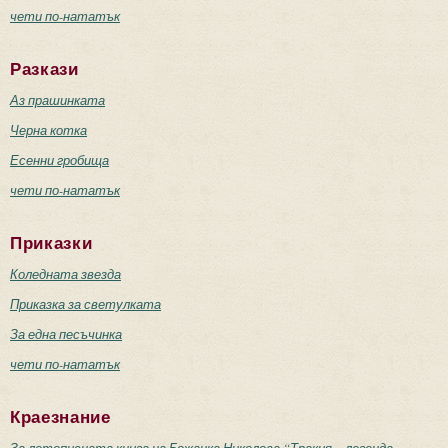
чети по-нататък
Разкази
Аз прашинката
Черна котка
Есенни гробища
чети по-нататък
Приказки
Коледната звезда
Приказка за светулката
За една песъчинка
чети по-нататък
Краезнание
За летописната книга на Божанка Николова “Тракия – легенда.