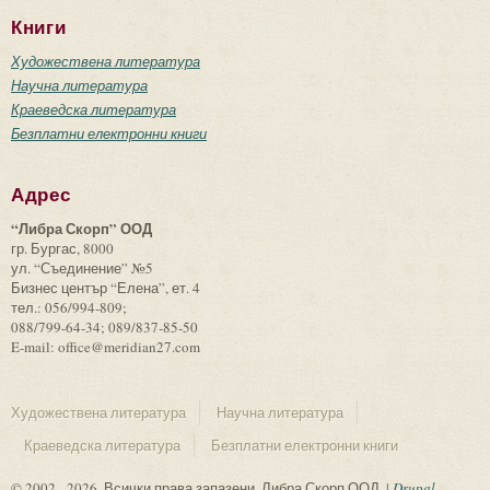
Книги
Художествена литература
Научна литература
Краеведска литература
Безплатни електронни книги
Адрес
“Либра Скорп” ООД
гр. Бургас, 8000
ул. “Съединение” №5
Бизнес център “Елена”, ет. 4
тел.: 056/994-809;
088/799-64-34; 089/837-85-50
E-mail: office@meridian27.com
Художествена литература
Научна литература
Краеведска литература
Безплатни електронни книги
© 2002 - 2026. Всички права запазени. Либра Скорп ООД. |
Drupal