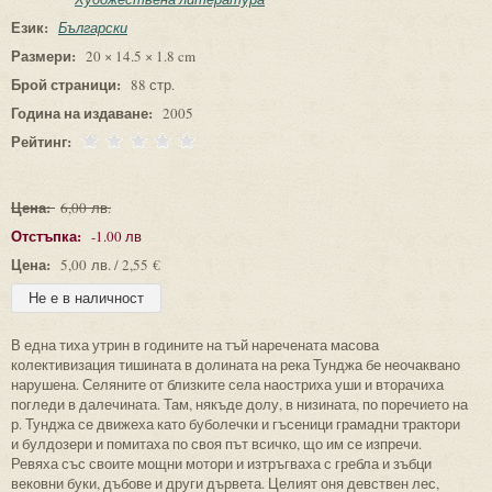
Език:
Български
Размери:
20 × 14.5 × 1.8 cm
Брой страници:
88 стр.
Година на издаване:
2005
Рейтинг:
Цена:
6,00 лв.
Отстъпка:
-1.00 лв
Цена:
5,00 лв. / 2,55 €
В една тиха утрин в годините на тъй наречената масова
колективизация тишината в долината на река Тунджа бе неочаквано
нарушена. Селяните от близките села наостриха уши и вторачиха
погледи в далечината. Там, някъде долу, в низината, по поречието на
р. Тунджа се движеха като буболечки и гъсеници грамадни трактори
и булдозери и помитаха по своя път всичко, що им се изпречи.
Ревяха със своите мощни мотори и изтръгваха с гребла и зъбци
вековни буки, дъбове и други дървета. Целият оня девствен лес,