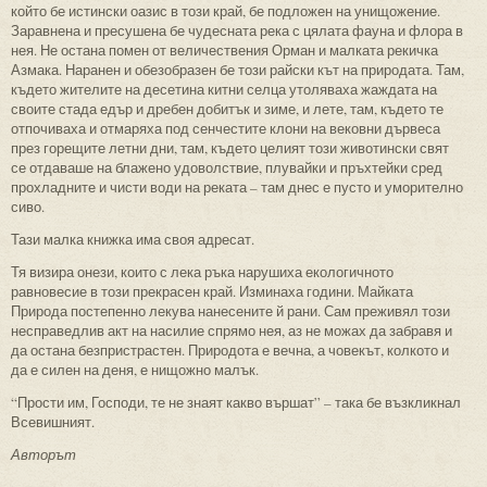
който бе истински оазис в този край, бе подложен на унищожение.
Заравнена и пресушена бе чудесната река с цялата фауна и флора в
нея. Не остана помен от величествения Орман и малката рекичка
Азмака. Наранен и обезобразен бе този райски кът на природата. Там,
където жителите на десетина китни селца утоляваха жаждата на
своите стада едър и дребен добитък и зиме, и лете, там, където те
отпочиваха и отмаряха под сенчестите клони на вековни дървеса
през горещите летни дни, там, където целият този животински свят
се отдаваше на блажено удоволствие, плувайки и пръхтейки сред
прохладните и чисти води на реката – там днес е пусто и уморително
сиво.
Тази малка книжка има своя адресат.
Тя визира онези, които с лека ръка нарушиха екологичното
равновесие в този прекрасен край. Изминаха години. Майката
Природа постепенно лекува нанесените й рани. Сам преживял този
несправедлив акт на насилие спрямо нея, аз не можах да забравя и
да остана безпристрастен. Природота е вечна, а човекът, колкото и
да е силен на деня, е нищожно малък.
“Прости им, Господи, те не знаят какво вършат” – така бе възкликнал
Всевишният.
Авторът