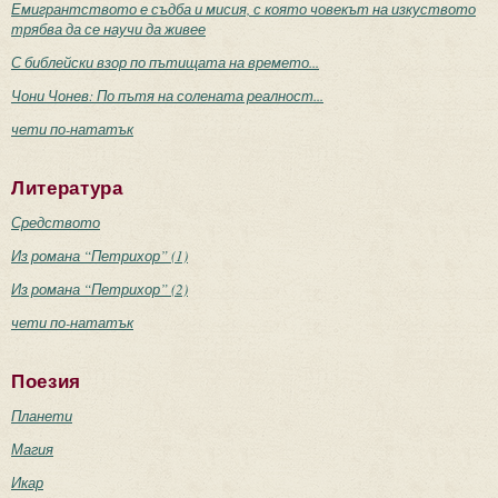
Емигрантството е съдба и мисия, с която човекът на изкуството
трябва да се научи да живее
С библейски взор по пътищата на времето...
Чони Чонев: По пътя на солената реалност...
чети по-нататък
Литература
Средството
Из романа “Петрихор” (1)
Из романа “Петрихор” (2)
чети по-нататък
Поезия
Планети
Магия
Икар