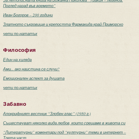
Поглед назад във времето”
Иван Богоров – 200 години
Златното съкровище и крепостта Фармакида край Приморско
чети по-нататък
Философия
Един на хиляда
Ами... ако наистина се случи?
Емоционален аспект за душата
чети по-нататък
Забавно
Апокрифният вестник “Злобен глас” (1980 г.)
Съществуват няколко вида любов, които срещаме в живота си
“Литературни” коментари под “културни” теми в интернет –
Трета част