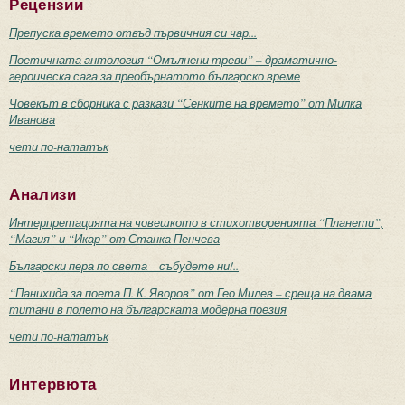
Рецензии
Препуска времето отвъд първичния си чар...
Поетичната антология “Омълнени треви” – драматично-
героическа сага за преобърнатото българско време
Човекът в сборника с разкази “Сенките на времето” от Милка
Иванова
чети по-нататък
Анализи
Интерпретацията на човешкото в стихотворенията “Планети”,
“Магия” и “Икар” от Станка Пенчева
Български пера по света – събудете ни!..
“Панихида за поета П. К. Яворов” от Гео Милев – среща на двама
титани в полето на българската модерна поезия
чети по-нататък
Интервюта