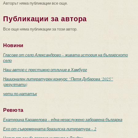
Авторът няма публикации все още.
Публикации за автора
Все още няма публикации за този автор.
Новини
Гласове от село Александрово – живата история на българското
село
Наш автор с престижно отличие в Хамбург
Национален литературен конкурс “Петя Дубарова ‘2025”
(резултати)
чети по-нататък
Ревюта
Екатерина Каравелова – една незаслужено забравена българка
Ехо от съвременната бразилска литература – 2
Четвърт век българска култура в Лондон