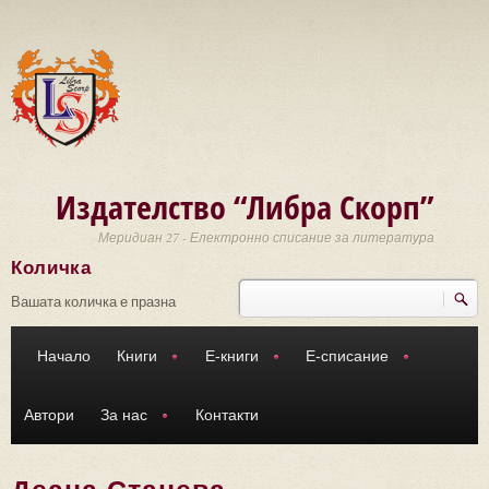
Премини към основното съдържание
Издателство “Либра Скорп”
Меридиан 27 - Електронно списание за литература
Количка
Търси
Форма за търсене
Вашата количка е празна
Начало
Книги
Е-книги
Е-списание
Автори
За нас
Контакти