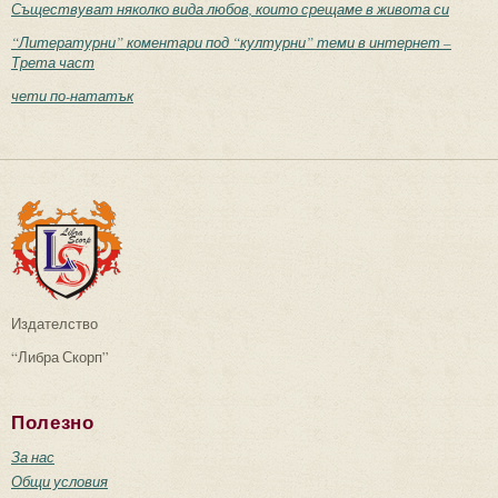
Съществуват няколко вида любов, които срещаме в живота си
“Литературни” коментари под “културни” теми в интернет –
Трета част
чети по-нататък
Издателство
“Либра Скорп”
Полезно
За нас
Общи условия