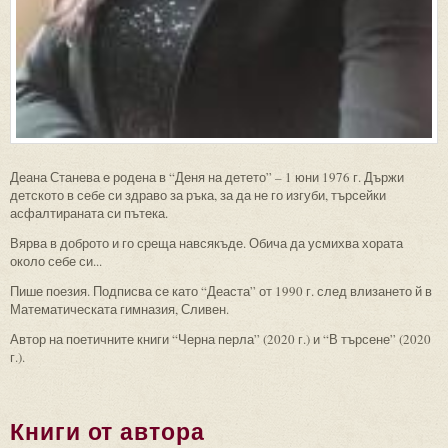
Деана Станева е родена в “Деня на детето” – 1 юни 1976 г. Държи
детското в себе си здраво за ръка, за да не го изгуби, търсейки
асфалтираната си пътека.
Вярва в доброто и го среща навсякъде. Обича да усмихва хората
около себе си...
Пише поезия. Подписва се като “Деаста” от 1990 г. след влизането й в
Математическата гимназия, Сливен.
Автор на поетичните книги “Черна перла” (2020 г.) и “В търсене” (2020
г.).
Книги от автора