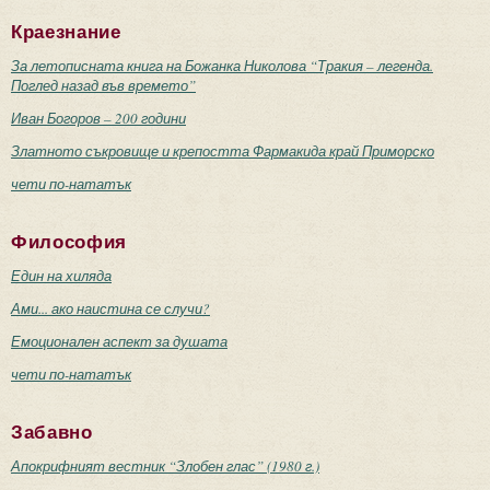
Краезнание
За летописната книга на Божанка Николова “Тракия – легенда.
Поглед назад във времето”
Иван Богоров – 200 години
Златното съкровище и крепостта Фармакида край Приморско
чети по-нататък
Философия
Един на хиляда
Ами... ако наистина се случи?
Емоционален аспект за душата
чети по-нататък
Забавно
Апокрифният вестник “Злобен глас” (1980 г.)