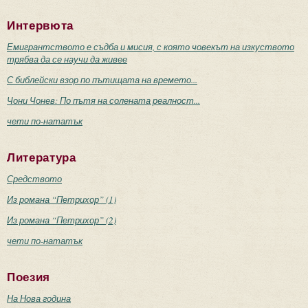
Интервюта
Емигрантството е съдба и мисия, с която човекът на изкуството
трябва да се научи да живее
С библейски взор по пътищата на времето...
Чони Чонев: По пътя на солената реалност...
чети по-нататък
Литература
Средството
Из романа “Петрихор” (1)
Из романа “Петрихор” (2)
чети по-нататък
Поезия
На Нова година