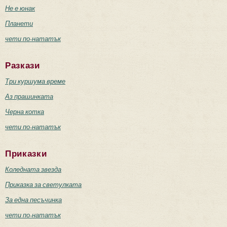
Не е юнак
Планети
чети по-нататък
Разкази
Три куршума време
Аз прашинката
Черна котка
чети по-нататък
Приказки
Коледната звезда
Приказка за светулката
За една песъчинка
чети по-нататък