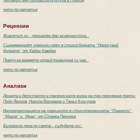
чети по-нататък
Рецензии
Животът ни – прощален дар за вечността...
Съвременният човешки свят в стихосбирката “Нарисувай
болката” от Хайри Хамдан
Препуска времето отвъд първичния си чар...
чети по-нататък
Анализи
Децата и детството в творческите визии на три поколения поети:
Пейо Яворов, Никола Вапцаров и Таньо Клисуров
Интерпретацията на човешкото в стихотворенията “Планети”,
“Магия” и “Икар” от Станка Пенчева
Български пера по света – събудете ни!..
чети по-нататък