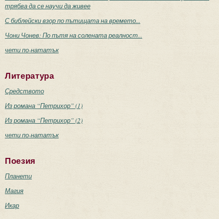
трябва да се научи да живее
С библейски взор по пътищата на времето...
Чони Чонев: По пътя на солената реалност...
чети по-нататък
Литература
Средството
Из романа “Петрихор” (1)
Из романа “Петрихор” (2)
чети по-нататък
Поезия
Планети
Магия
Икар