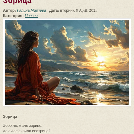
Зорица
Автор:
Дата:
Галина Мирчева
вторник, 8 April, 2025
Категория:
Поезия
Зорица
Зоро ле, мале зорице,
де си се скрила сестрице?