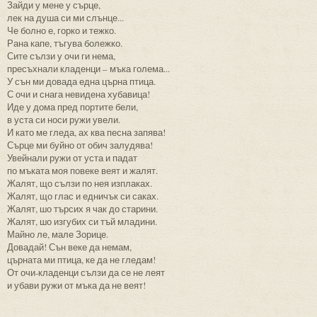
Зайди у мене у сърце,
лек на душа си ми слънце...
Че болно е, горко и тежко.
Рана капе, тъгува болежко.
Сите сълзи у очи ги нема,
пресъхнали кладенци – мъка голема...
У сън ми довада една църна птица.
С очи и снага невидена хубавица!
Иде у дома пред портите бели,
в уста си носи ружи увели.
И като ме гледа, ах ква песна запява!
Сърце ми буйно от обич залудява!
Увейнали ружи от уста и падат
по мъката моя повеке веят и жалят.
Жалят, що сълзи по нея изплаках.
Жалят, що глас и едничък си саках.
Жалят, шо търсих я чак до старини.
Жалят, шо изгубих си тъй младини.
Майно ле, мале Зорице.
Довадай! Сън веке да немам,
църната ми птица, ке да не гледам!
От очи-кладенци сълзи да се не леят
и убави ружи от мъка да не веят!