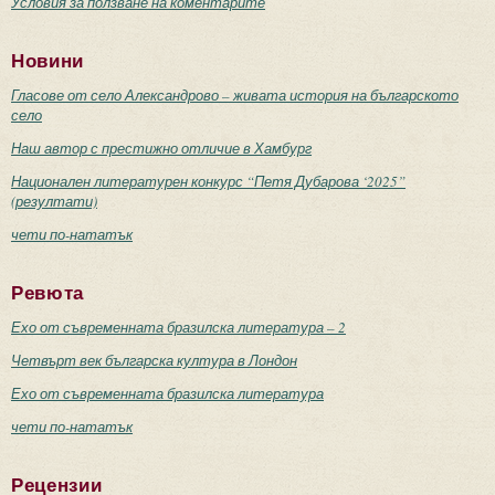
Условия за ползване на коментарите
Новини
Гласове от село Александрово – живата история на българското
село
Наш автор с престижно отличие в Хамбург
Национален литературен конкурс “Петя Дубарова ‘2025”
(резултати)
чети по-нататък
Ревюта
Ехо от съвременната бразилска литература – 2
Четвърт век българска култура в Лондон
Ехо от съвременната бразилска литература
чети по-нататък
Рецензии