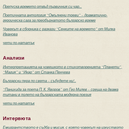
Препуска времето отвъд първичния си чар...
Поетичната антология “Омълнени треви” – драматично-
героическа сага за преобърнатото българско време
Човекът в сборника с разкази “Сенките на времето” от Милка
Иванова
чети по-нататък
Анализи
Интерпретацията на човешкото в стихотворенията “Планети”,
“Магия” и “Икар” от Станка Пенчева
Български пера по света – събудете ни!..
“Панихида за поета П. К. Яворов” от Гео Милев – среща на двама
титани в полето на българската модерна поезия
чети по-нататък
Интервюта
Емигрантството е съдба и мисия, с която човекът на изкуството