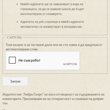
Имейл адресите ще се завоалират в кода на
страницата, за да се намали шанса да бъдат
експлоатирани от спамерите.
Адресите на уеб-страници и имейл адресите
автоматично се конвертират в хипервръзки.
CAPTCHA
Този въпрос е за тестване дали или не сте човек и да предпази от
автоматизирани спам.
Издателство "Либра Скорп" не носи отговорност за съдържанието на
коментарите. Призоваваме ви за толерантност и спазване на добрия
тон.