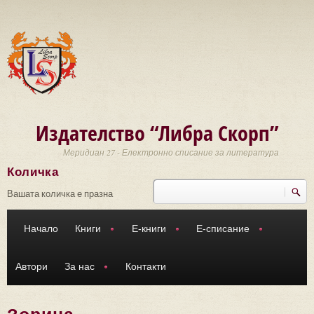
Премини към основното съдържание
Издателство “Либра Скорп”
Меридиан 27 - Електронно списание за литература
Количка
Търси
Форма за търсене
Вашата количка е празна
Начало
Книги
Е-книги
Е-списание
Автори
За нас
Контакти