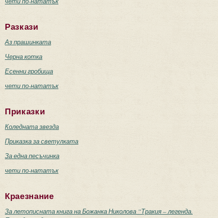
чети по-нататък
Разкази
Аз прашинката
Черна котка
Есенни гробища
чети по-нататък
Приказки
Коледната звезда
Приказка за светулката
За една песъчинка
чети по-нататък
Краезнание
За летописната книга на Божанка Николова “Тракия – легенда.