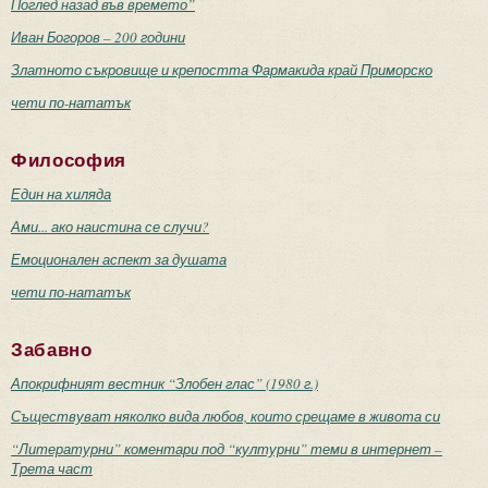
Поглед назад във времето”
Иван Богоров – 200 години
Златното съкровище и крепостта Фармакида край Приморско
чети по-нататък
Философия
Един на хиляда
Ами... ако наистина се случи?
Емоционален аспект за душата
чети по-нататък
Забавно
Апокрифният вестник “Злобен глас” (1980 г.)
Съществуват няколко вида любов, които срещаме в живота си
“Литературни” коментари под “културни” теми в интернет –
Трета част