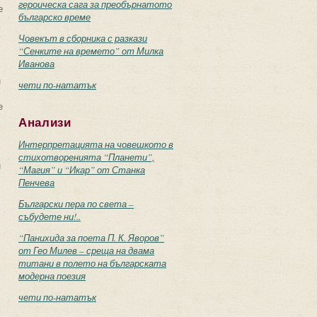
героическа сага за преобърнатото
е
българско време
.
Човекът в сборника с разкази
“Сенките на времето” от Милка
Иванова
н
чети по-нататък
е
Анализи
Интерпретацията на човешкото в
стихотворенията “Планети”,
н
“Магия” и “Икар” от Станка
Пенчева
Български пера по света –
събудете ни!..
“Панихида за поета П. К. Яворов”
от Гео Милев – среща на двама
титани в полето на българската
модерна поезия
чети по-нататък