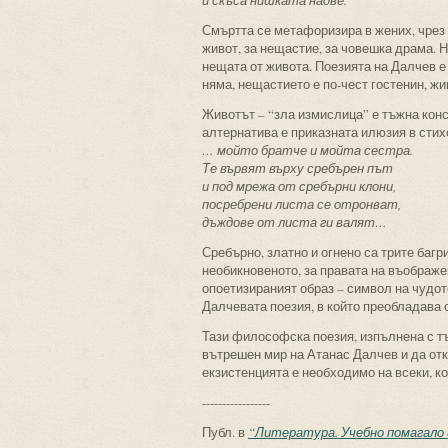
и скъса нишката надве.
Смъртта се метафоризира в жених, чрез 
живот, за нещастие, за човешка драма. 
нещата от живота. Поезията на Далчев е
няма, нещастието е по-чест гостенин, жи
Животът – “зла измислица” е тъжна конс
алтернатива е приказната илюзия в стих
… мойто братче и мойта сестра.
Те вървят върху сребърен път
и под мрежа от сребърни клони,
посребрени листа се отронват,
дъждове от листа ги валят…
Сребърно, златно и огнено са трите багри
необикновеното, за правата на въображе
опоетизираният образ – символ на чудото
Далчевата поезия, в който преобладава 
Тази философска поезия, изпълнена с тъ
вътрешен мир на Атанас Далчев и да откр
екзистенцията е необходимо на всеки, к
-----------------
Публ. в
“Литература. Учебно помагало 8