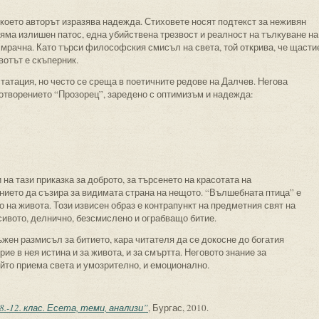
което авторът изразява надежда. Стиховете носят подтекст за неживян
Няма излишен патос, една убийствена трезвост и реалност на тълкуване на
 мрачна. Като търси философския смисъл на света, той открива, че щасти
вотът е скъперник.
татация, но често се среща в поетичните редове на Далчев. Негова
отворението “Прозорец”, заредено с оптимизъм и надежда:
 на тази приказка за доброто, за търсенето на красотата на
нието да съзира за видимата страна на нещото. “Вълшебната птица” е
 на живота. Този извисен образ е контрапункт на предметния свят на
сивото, делнично, безсмислено и ограбващо битие.
жен размисъл за битието, кара читателя да се докосне до богатия
ие в нея истина и за живота, и за смъртта. Неговото знание за
ойто приема света и умозрително, и емоционално.
.-12. клас. Есета, теми, анализи”
, Бургас, 2010.