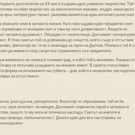
първите десетилетия на ХХ век и създава едно уникално творчество. Той 
 голямо по обем творчество, но изключително значимо, мъдро, новаторско.
а ярък литературен талант, разкрива визията на един интелектуален поет
 обикнати теми в неговата поезия. Като пресъздава един предметен свят,
е ограничава от външния свят и това му носи депресивност. Вещите по
ват неговата душевност. Обграден от своите вещи, Далчевият литературе
вот. В този смисъл той се доближава до смъртта, която също е отсъствие
еливо, философски, тя не е изненада за героя на Далчев. Понякога той й с
може да живее и след смъртта в отражението си в предметите.
а живеенето на човека в големия град, в който той е анонимен. Лишено от
 Тогава се получава усещането за неживян живот. В своята стихосбирка
а форма на изчезването на субекта – дом, който е ненаселен, несподеле
образ на отсъствието:
ална, разсъдъчна, умозрителна. Философ по образование, той не би
 със своя интелект, не емоция. Далчевият лирически герой е затворен в
това, защото то му носи естетическа наслада. Светът на книгите в
ща природа, любознателност. Докато един ден все пак открива, че
 пълнокръвно: