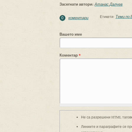
Засегнати автори:
Атанас Далчев
Теми по 
Етикети:
коментари
0
Вашето име
Коментар
*
Не са разрешени HTML тагов
Линиите и параграфите се пр