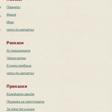
а
Планети
Магия
л
Икар
т
чети по-нататък
Разкази
Аз прашинката
Черна котка
Есенни гробища
чети по-нататък
Приказки
Коледната звезда
Приказка за светулката
За една песъчинка