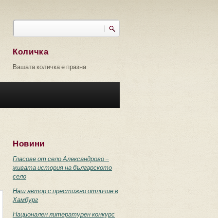
Търси
Форма за търсене
Количка
Вашата количка е празна
Новини
Гласове от село Александрово –
живата история на българското
село
Наш автор с престижно отличие в
Хамбург
Национален литературен конкурс