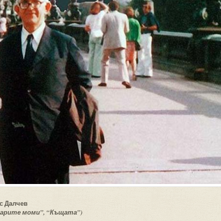
ас Далчев
Старите моми”, “Къщата”)