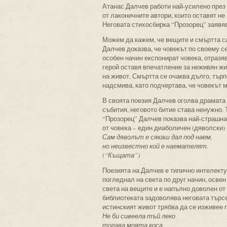
Атанас Далчев работи най-усилено през 
от лаконичните автори, които оставят не
Неговата стихосбирка “Прозорец” заявяв
Можем да кажем, че вещите и смъртта са
Далчев доказва, че човекът по своему с
особен начин експонират човека, отразя
герой оставя впечатление за неживян жи
на живот. Смъртта се очаква дълго, търп
надсмива, като подчертава, че човекът 
В своята поезия Далчев оголва драмата н
събития, неговото битие става ненужно.
“Прозорец” Далчев показва най-страшнат
от човека – един диаболичен (дяволски) 
Сам дяволът е сякаш дал под наем,
но неизвестно кой е наемателят.
(“Къщата”)
Поезията на Далчев е типично интелекту
погледнал на света по друг начин, освен
света на вещите и е напълно доволен от 
библиотеката задоволява неговата търсе
истинският живот трябва да се изживее
Не би сивеела тъй леко
тогава моята коса