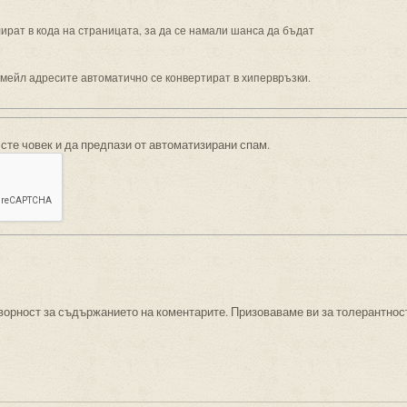
рат в кода на страницата, за да се намали шанса да бъдат
имейл адресите автоматично се конвертират в хипервръзки.
 сте човек и да предпази от автоматизирани спам.
ворност за съдържанието на коментарите. Призоваваме ви за толерантнос