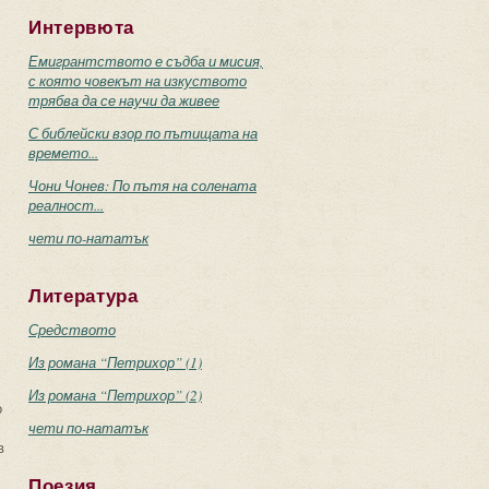
Интервюта
Емигрантството е съдба и мисия,
с която човекът на изкуството
трябва да се научи да живее
С библейски взор по пътищата на
времето...
Чони Чонев: По пътя на солената
реалност...
чети по-нататък
Литература
Средството
Из романа “Петрихор” (1)
Из романа “Петрихор” (2)
о
чети по-нататък
в
Поезия