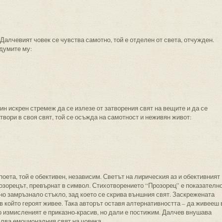
 Далчевият човек се чувства самотно, той е отделен от света, отчужден.
 думите му:
ин искрен стремеж да се излезе от затворения свят на вещите и да се
атвори в своя свят, той се осъжда на самотност и неживян живот:
оета, той е обективен, независим. Светът на лирическия аз и обективният
розорецът, превърнат в символ. Стихотворението “Прозорец” е показателн
но замръзнало стъкло, зад което се скрива външния свят. Заскрежената
 в който героят живее. Така авторът оставя алтернативността – да живееш 
о измисленият е приказно-красив, но дали е постижим. Далчев внушава
ълва емоционалния свят на човека.