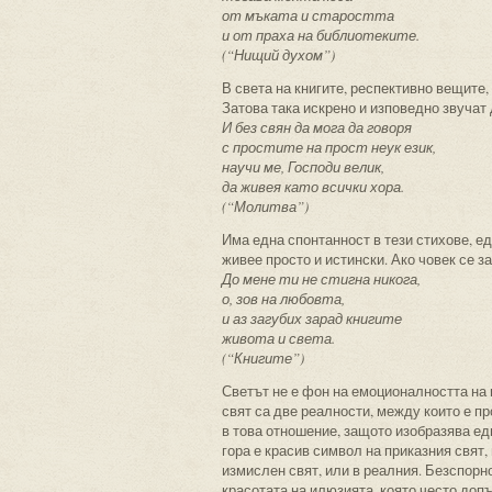
от мъката и старостта
и от праха на библиотеките.
(“Нищий духом”)
В света на книгите, респективно вещите,
Затова така искрено и изповедно звучат
И без свян да мога да говоря
с простите на прост неук език,
научи ме, Господи велик,
да живея като всички хора.
(“Молитва”)
Има една спонтанност в тези стихове, ед
живее просто и истински. Ако човек се з
До мене ти не стигна никога,
о, зов на любовта,
и аз загубих зарад книгите
живота и света.
(“Книгите”)
Светът не е фон на емоционалността на п
свят са две реалности, между които е п
в това отношение, защото изобразява ед
гора е красив символ на приказния свят,
измислен свят, или в реалния. Безспорн
красотата на илюзията, която често доп