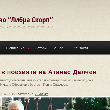
во “Либра Скорп”
Електронно списание за литература
Е-списание
Автори
За нас
Контакти
 в поезията на Атанас Далчев
ни от дългогодишния учител по български език и литература в
Никола Обрешков”, Бургас – Пенка Славчева.
Категория:
 June, 2015
Анализи