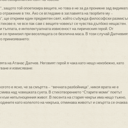
, защото той опоетизира вещите, но това е не за да проникне зад видимат
о отражение в тях. Ако се вгледаме в заглавията на творбите му –
та”, ще открием един предметен свят, който събужда философски размисъ
стихове е, че все пак сам с вещите човекът се чувства дълбоко нещастен.
ри тълпата, е интелектуалната извисеност на лирическия герой. От
би се принизил при веселящата се безлична маса. В този случай Далчевия
то принизяването:
та на Атанас Далчев. Неговият герой я чака като нещо неизбежно, като
тване и извисяване:
огото е ясно, че за смъртта – “вечната разбойница”, никоя врата не е
мива над човешката суета. В стихотворението “Старите моми” поетът
и към непълноценния живот. В песента на стария чекрък има нещо тъжно,
годините като колелото на чекръка, отминава животът и смъртта се очаква