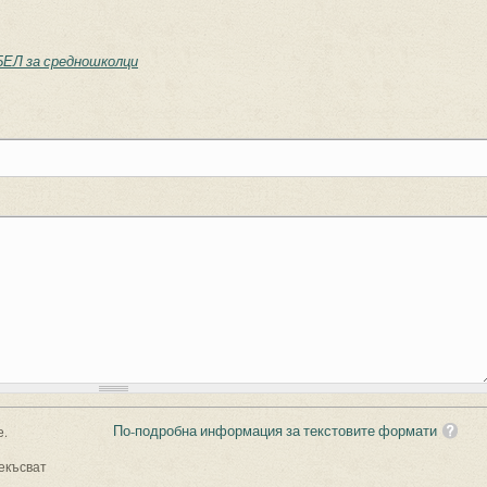
БЕЛ за средношколци
По-подробна информация за текстовите формати
е.
екъсват