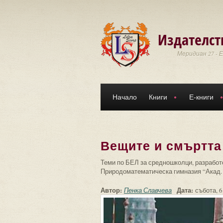
Премини към основното съдържание
Издателст
Меридиан 27 - 
Начало
Книги
Е-книги
Вещите и смъртта
Теми по БЕЛ за средношколци, разработе
Природоматематическа гимназия “Акад. 
Автор:
Дата:
Пенка Славчева
събота, 6