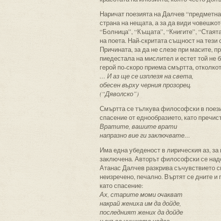
Наричат поезията на Далчев “предметна”
страна на нещата, а за да види човешкот
“Болница”, “Къщата”, “Книгите”, “Стая
на поета. Най-скритата същност на тези 
Причината, за да не слезе при масите, п
пиедестала на мислител и естет той не 
герой по-скоро приема смъртта, отколко
… И аз ще се изплезя на света,
обесен върху черния прозорец.
(“Дяволско”)
Смъртта се тълкува философски в поезия
спасение от еднообразието, като пречис
Вратите, вашите врати
напразно вие ги заключвате…
Има една убеденост в лирическия аз, за к
заключена. Авторът философски се надс
Атанас Далчев разкрива съчувствието с
неизречено, печално. Въртят се дните и 
като спасение:
Ах, старите моми очакват
накрай жениха им да дойде,
последният жених да дойде