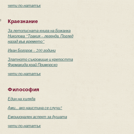
чети по-нататък
е
Краезнание
За летописната книга на Божанка
Николова “Тракия – легенда. Поглед
назад във времето”
Иван Богоров – 200 години
Златното съкровище и крепостта
Фармакида край Приморско
чети по-нататък
Философия
Един на хиляда
Ами... ако наистина се случи?
Емоционален аспект за душата
чети по-нататък