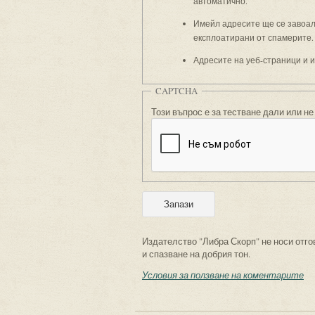
автоматично.
Имейл адресите ще се завоали
експлоатирани от спамерите.
Адресите на уеб-страници и 
CAPTCHA
Този въпрос е за тестване дали или не
Издателство "Либра Скорп" не носи отго
и спазване на добрия тон.
Условия за ползване на коментарите