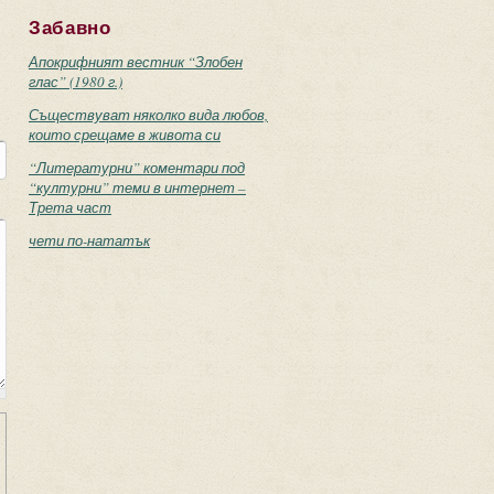
Забавно
Апокрифният вестник “Злобен
глас” (1980 г.)
Съществуват няколко вида любов,
които срещаме в живота си
“Литературни” коментари под
“културни” теми в интернет –
Трета част
чети по-нататък