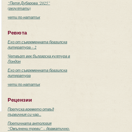
“Петя Дубарова ‘2025”
(резултати)
чети по-нататък
Ревюта
Ехо от съвременната бразилска
литература – 2
Четвърт век българска култура в
Лондон
Ехо от съвременната бразилска
литература
чети по-нататък
Рецензии
Препуска времето отвъд
първичния си чар...
Поетичната антология
“Омълнени треви” – драматично-