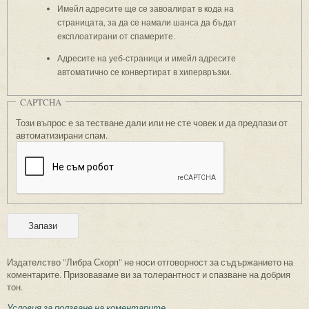
Имейл адресите ще се завоалират в кода на
страницата, за да се намали шанса да бъдат
експлоатирани от спамерите.
Адресите на уеб-страници и имейл адресите
автоматично се конвертират в хипервръзки.
CAPTCHA
Този въпрос е за тестване дали или не сте човек и да предпази от
автоматизирани спам.
Издателство "Либра Скорп" не носи отговорност за съдържанието на
коментарите. Призоваваме ви за толерантност и спазване на добрия
тон.
Условия за ползване на коментарите