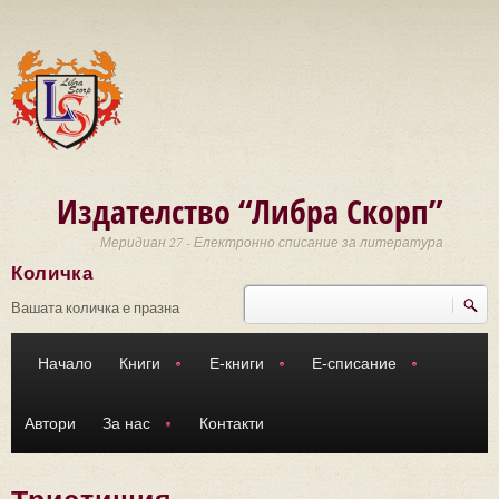
Премини към основното съдържание
Издателство “Либра Скорп”
Меридиан 27 - Електронно списание за литература
Количка
Търси
Форма за търсене
Вашата количка е празна
Начало
Книги
Е-книги
Е-списание
Автори
За нас
Контакти