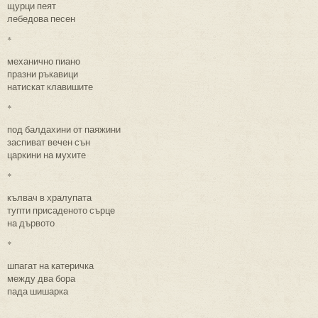
щурци пеят
лебедова песен
*
механично пиано
празни ръкавици
натискат клавишите
*
под балдахини от паяжини
заспиват вечен сън
царкини на мухите
*
кълвач в хралупата
тупти присаденото сърце
на дървото
*
шпагат на катеричка
между два бора
пада шишарка