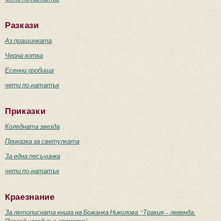
Разкази
Аз прашинката
Черна котка
Есенни гробища
чети по-нататък
Приказки
Коледната звезда
Приказка за светулката
За една песъчинка
чети по-нататък
Краезнание
За летописната книга на Божанка Николова “Тракия – легенда.
Поглед назад във времето”