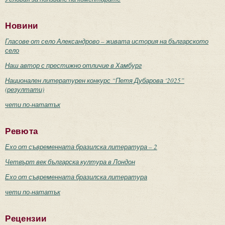
Новини
Гласове от село Александрово – живата история на българското
село
Наш автор с престижно отличие в Хамбург
Национален литературен конкурс “Петя Дубарова ‘2025”
(резултати)
чети по-нататък
Ревюта
Ехо от съвременната бразилска литература – 2
Четвърт век българска култура в Лондон
Ехо от съвременната бразилска литература
чети по-нататък
Рецензии