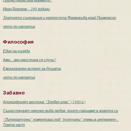
Иван Богоров – 200 години
Златното съкровище и крепостта Фармакида край Приморско
чети по-нататък
Философия
Един на хиляда
Ами... ако наистина се случи?
Емоционален аспект за душата
чети по-нататък
Забавно
Апокрифният вестник “Злобен глас” (1980 г.)
Съществуват няколко вида любов, които срещаме в живота си
“Литературни” коментари под “културни” теми в интернет –
Трета част