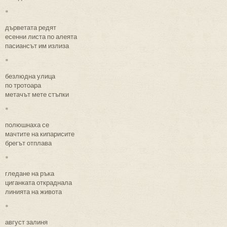
*
дърветата редят
есенни листа по алеята
пасиансът им излиза
*
безлюдна улица
по тротоара
метачът мете стъпки
*
полюшнаха се
мачтите на кипарисите
брегът отплава
*
гледане на ръка
циганката откраднала
линията на живота
*
август залиня