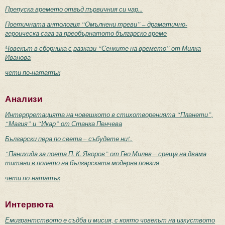
Препуска времето отвъд първичния си чар...
Поетичната антология “Омълнени треви” – драматично-
героическа сага за преобърнатото българско време
Човекът в сборника с разкази “Сенките на времето” от Милка
Иванова
чети по-нататък
Анализи
Интерпретацията на човешкото в стихотворенията “Планети”,
“Магия” и “Икар” от Станка Пенчева
Български пера по света – събудете ни!..
“Панихида за поета П. К. Яворов” от Гео Милев – среща на двама
титани в полето на българската модерна поезия
чети по-нататък
Интервюта
Емигрантството е съдба и мисия, с която човекът на изкуството