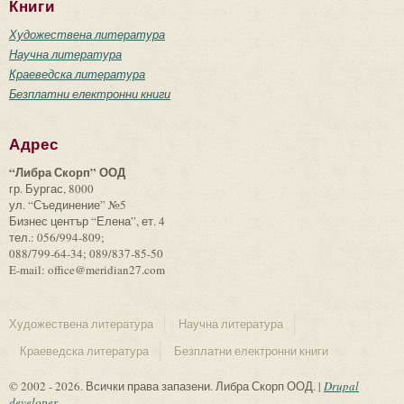
Книги
Художествена литература
Научна литература
Краеведска литература
Безплатни електронни книги
Адрес
“Либра Скорп” ООД
гр. Бургас, 8000
ул. “Съединение” №5
Бизнес център “Елена”, ет. 4
тел.: 056/994-809;
088/799-64-34; 089/837-85-50
E-mail: office@meridian27.com
Художествена литература
Научна литература
Краеведска литература
Безплатни електронни книги
© 2002 - 2026. Всички права запазени. Либра Скорп ООД. |
Drupal
developer