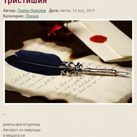
Тристишия
Автор:
Дата:
Георги Николов
петък, 24 July, 2015
Категория:
Поезия
*
разкъсана огърлица
бисерът се завръща
в мидата си