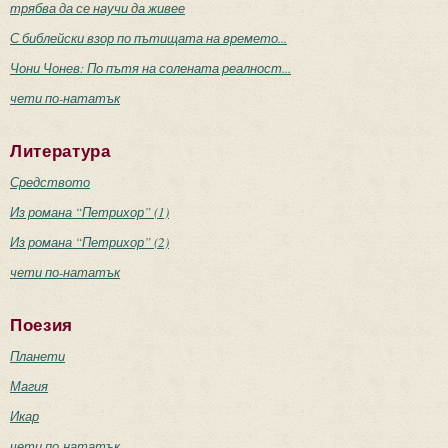
трябва да се научи да живее
С библейски взор по пътищата на времето...
Чони Чонев: По пътя на солената реалност...
чети по-нататък
Литература
Средството
Из романа “Петрихор” (1)
Из романа “Петрихор” (2)
чети по-нататък
Поезия
Планети
Магия
Икар
чети по-нататък