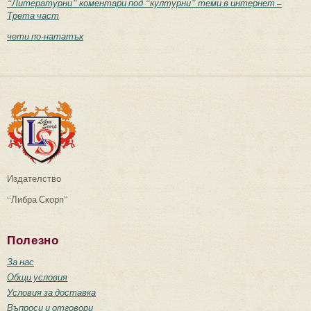
“Литературни” коментари под “културни” теми в интернет –
Трета част
чети по-нататък
Издателство
“Либра Скорп”
Полезно
За нас
Общи условия
Условия за доставка
Въпроси и отговори