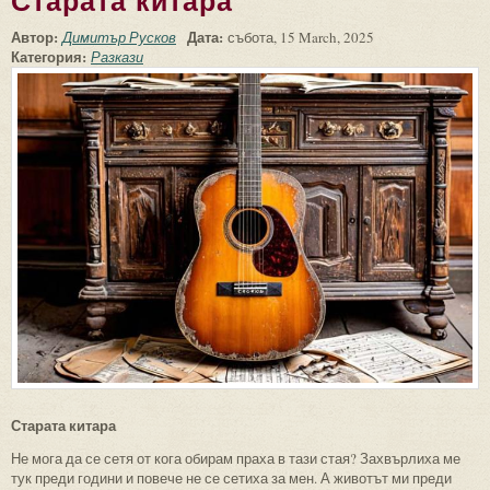
Старата китара
Автор:
Дата:
Димитър Русков
събота, 15 March, 2025
Категория:
Разкази
Старата китара
Не мога да се сетя от кога обирам праха в тази стая? Захвърлиха ме
тук преди години и повече не се сетиха за мен. А животът ми преди