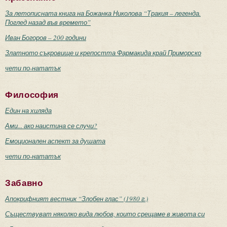
За летописната книга на Божанка Николова “Тракия – легенда.
Поглед назад във времето”
Иван Богоров – 200 години
Златното съкровище и крепостта Фармакида край Приморско
чети по-нататък
Философия
Един на хиляда
Ами... ако наистина се случи?
Емоционален аспект за душата
чети по-нататък
Забавно
Апокрифният вестник “Злобен глас” (1980 г.)
Съществуват няколко вида любов, които срещаме в живота си