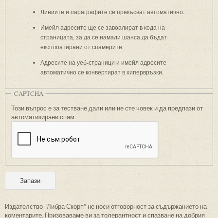
Линиите и параграфите се прекъсват автоматично.
Имейл адресите ще се завоалират в кода на
страницата, за да се намали шанса да бъдат
експлоатирани от спамерите.
Адресите на уеб-страници и имейл адресите
автоматично се конвертират в хипервръзки.
CAPTCHA
Този въпрос е за тестване дали или не сте човек и да предпази от
автоматизирани спам.
Издателство "Либра Скорп" не носи отговорност за съдържанието на
коментарите. Призоваваме ви за толерантност и спазване на добрия