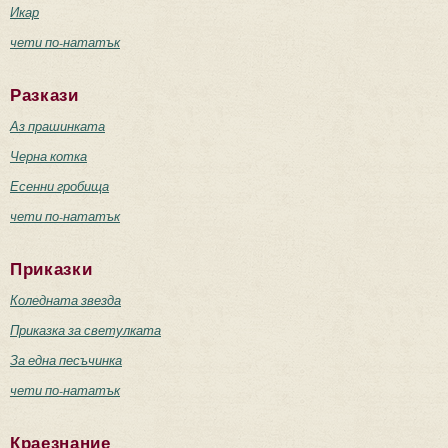
Икар
чети по-нататък
Разкази
Аз прашинката
Черна котка
Есенни гробища
чети по-нататък
Приказки
Коледната звезда
Приказка за светулката
За една песъчинка
чети по-нататък
Краезнание