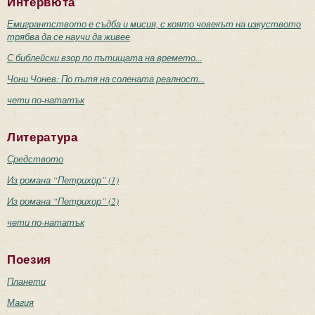
Интервюта
Емигрантството е съдба и мисия, с която човекът на изкуството
трябва да се научи да живее
С библейски взор по пътищата на времето...
Чони Чонев: По пътя на солената реалност...
чети по-нататък
Литература
Средството
Из романа “Петрихор” (1)
Из романа “Петрихор” (2)
чети по-нататък
Поезия
Планети
Магия