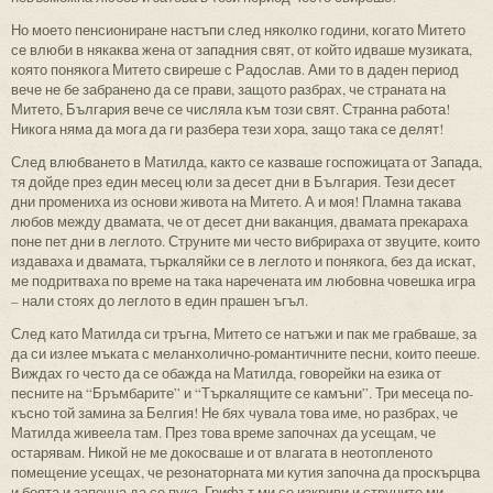
Но моето пенсиониране настъпи след няколко години, когато Митето
се влюби в някаква жена от западния свят, от който идваше музиката,
която понякога Митето свиреше с Радослав. Ами то в даден период
вече не бе забранено да се прави, защото разбрах, че страната на
Митето, България вече се числяла към този свят. Странна работа!
Никога няма да мога да ги разбера тези хора, защо така се делят!
След влюбването в Матилда, както се казваше госпожицата от Запада,
тя дойде през един месец юли за десет дни в България. Тези десет
дни промениха из основи живота на Митето. А и моя! Пламна такава
любов между двамата, че от десет дни ваканция, двамата прекараха
поне пет дни в леглото. Струните ми често вибрираха от звуците, които
издаваха и двамата, търкаляйки се в леглото и понякога, без да искат,
ме подритваха по време на така наречената им любовна човешка игра
– нали стоях до леглото в един прашен ъгъл.
След като Матилда си тръгна, Митето се натъжи и пак ме грабваше, за
да си излее мъката с меланхолично-романтичните песни, които пееше.
Виждах го често да се обажда на Матилда, говорейки на езика от
песните на “Бръмбарите” и “Търкалящите се камъни”. Три месеца по-
късно той замина за Белгия! Не бях чувала това име, но разбрах, че
Матилда живеела там. През това време започнах да усещам, че
остарявам. Никой не ме докосваше и от влагата в неотопленото
помещение усещах, че резонаторната ми кутия започна да проскърцва
и боята и започна да се пука. Грифът ми се изкриви и струните ми