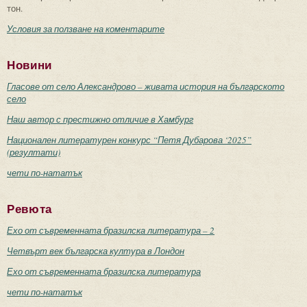
тон.
Условия за ползване на коментарите
Новини
Гласове от село Александрово – живата история на българското
село
Наш автор с престижно отличие в Хамбург
Национален литературен конкурс “Петя Дубарова ‘2025”
(резултати)
чети по-нататък
Ревюта
Ехо от съвременната бразилска литература – 2
Четвърт век българска култура в Лондон
Ехо от съвременната бразилска литература
чети по-нататък