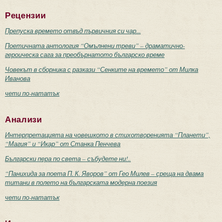
Рецензии
Препуска времето отвъд първичния си чар...
Поетичната антология “Омълнени треви” – драматично-
героическа сага за преобърнатото българско време
Човекът в сборника с разкази “Сенките на времето” от Милка
Иванова
чети по-нататък
Анализи
Интерпретацията на човешкото в стихотворенията “Планети”,
“Магия” и “Икар” от Станка Пенчева
Български пера по света – събудете ни!..
“Панихида за поета П. К. Яворов” от Гео Милев – среща на двама
титани в полето на българската модерна поезия
чети по-нататък