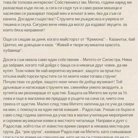
това бе толкова интересен! Собственикът ми, Митко, години наред ме
разнасяше къде ли не, а сега си седя тук и само разни мишоци и
насекоми се разкарват покрай мен и влизат в мен, без да съм ги
канила. Досадни същества!! Струните ми ръждясаха и умряха от
тишина и скука. Сигурно вече няма да могат да издават звуците, за
които бяха направени?
Още се сещам за деня, когато майсторът от “Кремона” – Казанлък, бай
Цвятко, ме довърши и каза: “Живей и твори музикална красота,
хубавице”.
Досега съм имала само един собственик – Митето от Силистра. Няма
да забравя, когато той дойде с баща си и някакъв друг човек, да ме
купят. Този човек бе най-вероятно музикант, защото за пръв път
плъзна майсторски пръстите си по моите нови тогава струни!
Почувствах се добре, защото онзи чичко бе добър музикант! Той
дрънкаше и натискаше струните ми, сменяйки умело акордите, а
кутията ми резонираше от щастие. Бащата на Митето ме купи за 56
лева и още в магазина ме предаде в ръцете на сина си, чиито очи
грееха от щастие. Малко след това Митето започна да се учи да свири
на мен, с помощта на един негов комшия – Радослав. Учеше се бързо и
само след година започна да участва в малки училищни мероприятия
и скромни музикални изяви в местното читалище. Направи и дует с
Радослав, който пък от известно време свирел в някаква местна рок
група. Да, “рок група”, казваше Радослав на Митето, като снишаваше
гласа си по време на срещите им, като че ли се страхуваше да не го