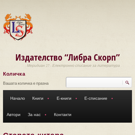
Премини към основното съдържание
Издателство “Либра Скорп”
Меридиан 27 - Електронно списание за литература
Количка
Търси
Форма за търсене
Вашата количка е празна
Начало
Книги
Е-книги
Е-списание
Автори
За нас
Контакти