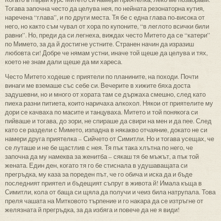
Тогава започна често да целува нея, по нейната резонаторна кутия,
наречена “глава”, и по други места. Тя бе с една глава по-висока от
него, но както съм чувал от хора по купоните, “в леглото всички били
равни”. Но, преди да си легнеха, виждах често Митето да се “катери”
по Мимето, за да й достигне устните. Странен начин да изразиш
любовта си! Добре че нямам устни, иначе той щеше да целува и тях,
което не знам дали щеше да ми хареса.
Често Митето ходеше с приятели по планините, на походи. Почти
винаги ме вземаше със себе си. Вечерите в хижите бяха доста
задушевни, но и много от хората там се държаха смешно, след като
пиеха разни питиета, които наричаха алкохол. Някои от приятелите му
дори се качваха по масите и танцуваха. Митето и той понякога си
пийваше и тогава, до зори, не спираше да свири на мен и да пее. След
като се раздели с Мимето, изпадна в някакво отчаяние, докато не си
намери друга приятелка – Сийчето от Симитли. Но и тогава усещах, че
се луташе и не бе щастлив с нея. Тя пък така хлътна по него, че
започна да му намеква за женитба – сякаш тя бе мъжът, а пък той
жената. Един ден, когато тя го бе стиснала в удушаващата си
прегръдка, му каза за пореден път, че го обича и иска да и бъде
последният приятел и бъдещият съпруг в живота й! Имала къща в
Симитли, кола от баща си щяла да получи и чеиз била натрупала. Това
преля чашата на Митковото търпение и го накара да се изтръгне от
желязната й прегръдка, за да избяга и повече да не я види!