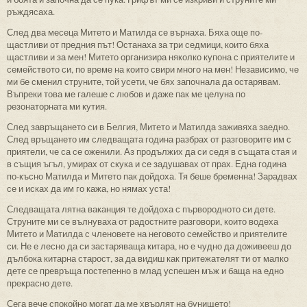
ръждясаха.
След два месеца Митето и Матилда се върнаха. Бяха още по-
щастливи от предния път! Останаха за три седмици, които бяха
щастливи и за мен! Митето организира няколко купона с приятелите и
семейството си, по време на които свири много на мен! Независимо, че
ми бе сменил струните, той усети, че бях започнала да остарявам.
Въпреки това ме галеше с любов и даже пак ме целуна по
резонаторната ми кутия.
След завръщането си в Белгия, Митето и Матилда заживяха заедно.
След връщането им следващата година разбрах от разговорите им с
приятели, че са се оженили. Аз продължих да си седя в същата стая и
в същия ъгъл, умирах от скука и се задушавах от прах. Една година
по-късно Матилда и Митето пак дойдоха. Тя беше бременна! Зарадвах
се и исках да им го кажа, но нямах уста!
Следващата лятна ваканция те дойдоха с първородното си дете.
Струните ми се вълнуваха от радостните разговори, които водеха
Митето и Матилда с членовете на неговото семейство и приятелите
си. Не е лесно да си застаряваща китара, но е чудно да доживееш до
дълбока китарна старост, за да видиш как притежателят ти от малко
дете се превръща постепенно в млад успешен мъж и баща на едно
прекрасно дете.
Сега вече спокойно могат да ме хвърлят на бунището!