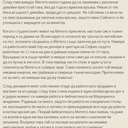
След това виждах Митето около година да се занимава с различни
девойки просто ей така, без да търси сериозна връзка. Някои от тях
бяха всъщност девойки, преди да го срещнат. Но той някак си вече не
се престрашаваше да започне нова връзка, защото явно Сийчето го бе
уплашила с мераците си за женитба.
Когато студентският живот на Митето приключи, настъпи сив и тъжен
период и за двама ни. Всеки един от колегите му тръгна по житейския
си път, купоните свършиха, и Митето също започна да се лута. Намери
си работа като майстор на дюнери в центъра на София, където
работеше по 12 часа на ден и даваше нощни смени по 10 часа.
Връщаше се в къщи пребит и имаше сили само да се изкъпе, нахрани и
да се бухне в леглото. В този период често стоях в един ъгъл в
спалнята на Митето и събирах прах. Само понякога, когато той имаше
някаква енергия, ме грабваше и свиреше тъжни мелодии. Притеснявах
се за него, но нямаше как да му помогна!
След дюнерите моят собственик отиде да работи като продавач в
магазин за ел.уреди, след това стана охрана в един колбасарски цех и
в даден момент си намери работа в библиотеката на Медицинска
академия. Радваше се много, защото бе работа по специалността му,
но заплащането бе ниско и затова се принуждаваше все още да работи
в колбасарския цех. Покрай библиотеката Митето леко живна, та даже
се влюби в една негова колежка, която за негово съжаление бе
омъжена. Въпреки това той се носеше на крилете на някаква
невъзможна любов и затова в този период често свиреше!