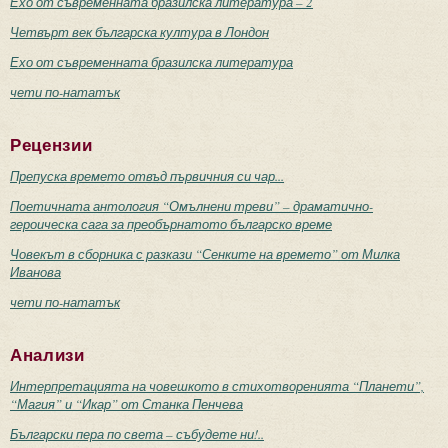
Ехо от съвременната бразилска литература – 2
Четвърт век българска култура в Лондон
Ехо от съвременната бразилска литература
чети по-нататък
Рецензии
Препуска времето отвъд първичния си чар...
Поетичната антология “Омълнени треви” – драматично-
героическа сага за преобърнатото българско време
Човекът в сборника с разкази “Сенките на времето” от Милка
Иванова
чети по-нататък
Анализи
Интерпретацията на човешкото в стихотворенията “Планети”,
“Магия” и “Икар” от Станка Пенчева
Български пера по света – събудете ни!..