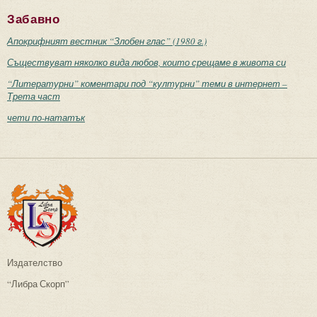
Забавно
Апокрифният вестник “Злобен глас” (1980 г.)
Съществуват няколко вида любов, които срещаме в живота си
“Литературни” коментари под “културни” теми в интернет –
Трета част
чети по-нататък
Издателство
“Либра Скорп”