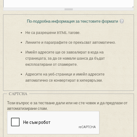
По-подробна информация за текстовите формати
Не са разрешени HTML тагове.
Линиите и параграфите се прекъсват автоматично.
Имейл адресите ще се завоалират в кода на
страницата, за да се намали шанса да бъдат
експлоатирани от спамерите.
Адресите на уеб-страници и имейл адресите
автоматично се конвертират в хипервръзки.
CAPTCHA
Този въпрос е за тестване дали или не сте човек и да предпази от
автоматизирани спам.