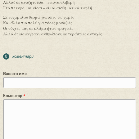
Αλλού σε αναζητούσα – εικόνα θλιβερή
Στο πλευρό μου είσαι – είμαι αισθηματικά τυφλή
Σε ευχαριστώ θερμά για όλες τις χαρές
Και άλλο πιο πολύ για τόσες μοναξιές
Οι νύχτες μας σε κλάμα ήταν τραγικές
Αλλά δημιούργησαν ανθρώπους με τεράστιες αντοχές
коментари
0
Вашето име
Коментар
*