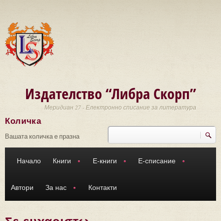
Премини към основното съдържание
Издателство “Либра Скорп”
Меридиан 27 - Електронно списание за литература
Количка
Търси
Форма за търсене
Вашата количка е празна
Начало
Книги
Е-книги
Е-списание
Автори
За нас
Контакти