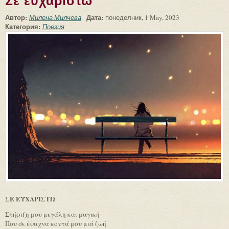
Σε ευχαριστω
Автор:
Дата:
Милена Милчева
понеделник, 1 May, 2023
Категория:
Поезия
ΣΕ ΕΥΧΑΡΙΣΤΩ
Στήριξη μου μεγάλη και μαγική
Που σε έψαχνα κοντά μου μιά ζωή