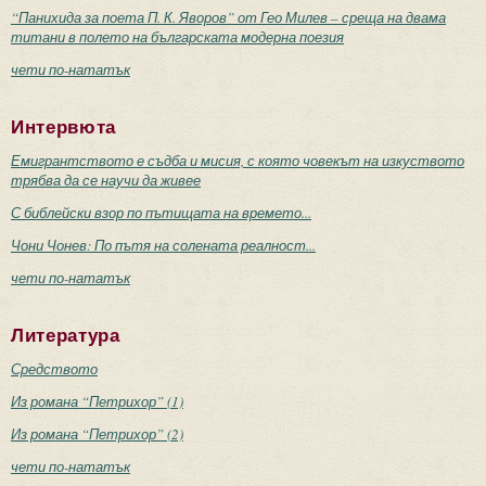
“Панихида за поета П. К. Яворов” от Гео Милев – среща на двама
титани в полето на българската модерна поезия
чети по-нататък
Интервюта
Емигрантството е съдба и мисия, с която човекът на изкуството
трябва да се научи да живее
С библейски взор по пътищата на времето...
Чони Чонев: По пътя на солената реалност...
чети по-нататък
Литература
Средството
Из романа “Петрихор” (1)
Из романа “Петрихор” (2)
чети по-нататък