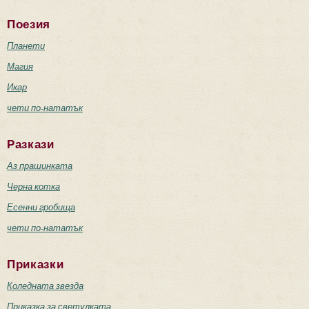
Поезия
Планети
Магия
Икар
чети по-нататък
Разкази
Аз прашинката
Черна котка
Есенни гробища
чети по-нататък
Приказки
Коледната звезда
Приказка за светулката