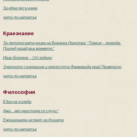
За една песъчинка
чети по-нататък
Краезнание
За летописната книга на Божанка Николова “Тракия – легенда.
Поглед назад във времето”
Иван Богоров – 200 години
Златното съкровище и крепостта Фармакида край Приморско
чети по-нататък
Философия
Един на хиляда
Ами... ако наистина се случи?
Емоционален аспект за душата
чети по-нататък