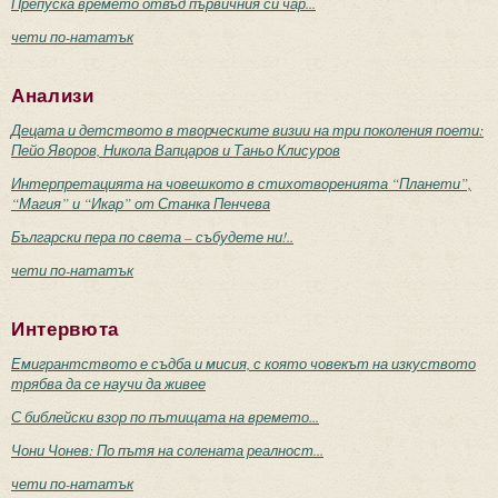
Препуска времето отвъд първичния си чар...
чети по-нататък
Анализи
Децата и детството в творческите визии на три поколения поети:
Пейо Яворов, Никола Вапцаров и Таньо Клисуров
Интерпретацията на човешкото в стихотворенията “Планети”,
“Магия” и “Икар” от Станка Пенчева
Български пера по света – събудете ни!..
чети по-нататък
Интервюта
Емигрантството е съдба и мисия, с която човекът на изкуството
трябва да се научи да живее
С библейски взор по пътищата на времето...
Чони Чонев: По пътя на солената реалност...
чети по-нататък