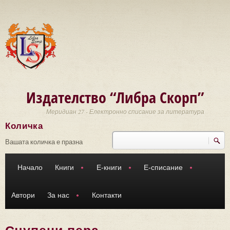
Премини към основното съдържание
Издателство “Либра Скорп”
Меридиан 27 - Електронно списание за литература
Количка
Търси
Форма за търсене
Вашата количка е празна
Начало
Книги
Е-книги
Е-списание
Автори
За нас
Контакти