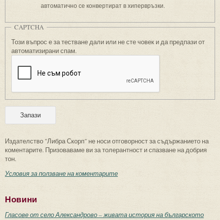
автоматично се конвертират в хипервръзки.
CAPTCHA
Този въпрос е за тестване дали или не сте човек и да предпази от
автоматизирани спам.
Издателство "Либра Скорп" не носи отговорност за съдържанието на
коментарите. Призоваваме ви за толерантност и спазване на добрия
тон.
Условия за ползване на коментарите
Новини
Гласове от село Александрово – живата история на българското