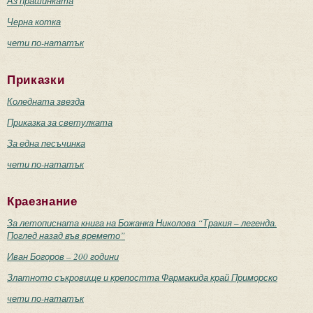
Аз прашинката
Черна котка
чети по-нататък
Приказки
Коледната звезда
Приказка за светулката
За една песъчинка
чети по-нататък
Краезнание
За летописната книга на Божанка Николова “Тракия – легенда.
Поглед назад във времето”
Иван Богоров – 200 години
Златното съкровище и крепостта Фармакида край Приморско
чети по-нататък