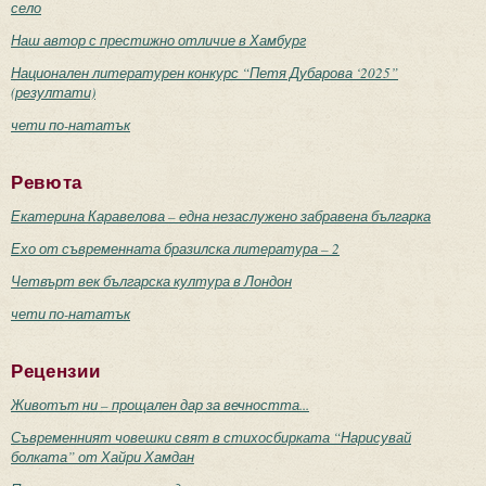
село
Наш автор с престижно отличие в Хамбург
Национален литературен конкурс “Петя Дубарова ‘2025”
(резултати)
чети по-нататък
Ревюта
Екатерина Каравелова – една незаслужено забравена българка
Ехо от съвременната бразилска литература – 2
Четвърт век българска култура в Лондон
чети по-нататък
Рецензии
Животът ни – прощален дар за вечността...
Съвременният човешки свят в стихосбирката “Нарисувай
болката” от Хайри Хамдан