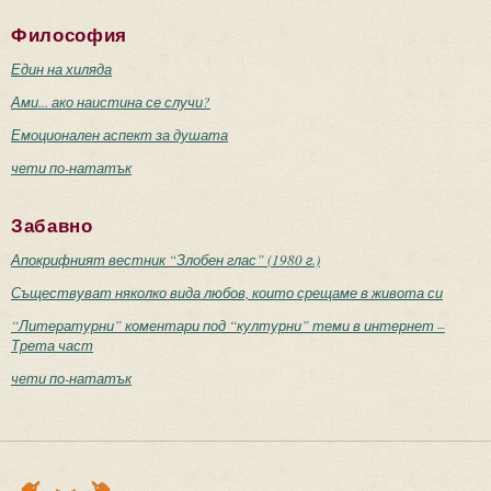
Философия
Един на хиляда
Ами... ако наистина се случи?
Емоционален аспект за душата
чети по-нататък
Забавно
Апокрифният вестник “Злобен глас” (1980 г.)
Съществуват няколко вида любов, които срещаме в живота си
“Литературни” коментари под “културни” теми в интернет –
Трета част
чети по-нататък