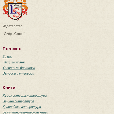
Издателство
“Либра Скорп”
Полезно
За нас
Общи условия
Условия за доставка
Въпроси и отговори
Книги
Художествена литература
Научна литература
Краеведска литература
Безплатни електронни книги