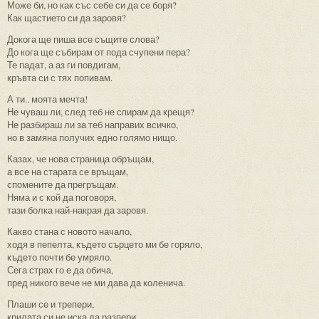
Може би, но как със себе си да се боря?
Как щастието си да заровя?
Докога ще пиша все същите слова?
До кога ще събирам от пода счупени пера?
Те падат, а аз ги повдигам,
кръвта си с тях попивам.
А ти.. моята мечта!
Не чуваш ли, след теб не спирам да крещя?
Не разбираш ли за теб направих всичко,
но в замяна получих едно голямо нищо.
Казах, че нова страница обръщам,
а все на старата се връщам,
спомените да прегръщам.
Няма и с кой да поговоря,
тази болка най-накрая да заровя.
Какво стана с новото начало,
ходя в пепелта, където сърцето ми бе горяло,
където почти бе умряло.
Сега страх го е да обича,
пред никого вече не ми дава да коленича.
Плаши се и трепери,
крилата си не иска да разпери.