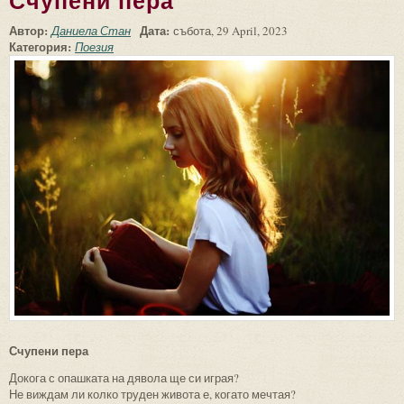
Счупени пера
Автор:
Дата:
Даниела Стан
събота, 29 April, 2023
Категория:
Поезия
Счупени пера
Докога с опашката на дявола ще си играя?
Не виждам ли колко труден живота е, когато мечтая?