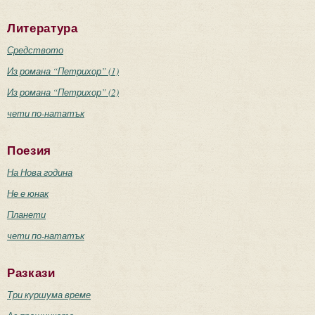
Литература
Средството
Из романа “Петрихор” (1)
Из романа “Петрихор” (2)
чети по-нататък
Поезия
На Нова година
Не е юнак
Планети
чети по-нататък
Разкази
Три куршума време