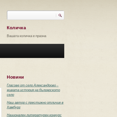
Търси
Форма за търсене
Количка
Вашата количка е празна
Новини
Гласове от село Александрово –
живата история на българското
село
Наш автор с престижно отличие в
Хамбург
Национален литературен конкурс