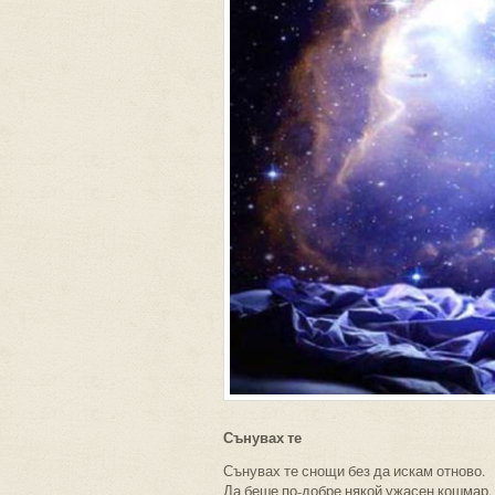
Сънувах те
Сънувах те снощи без да искам отново.
Да беше по-добре някой ужасен кошмар.