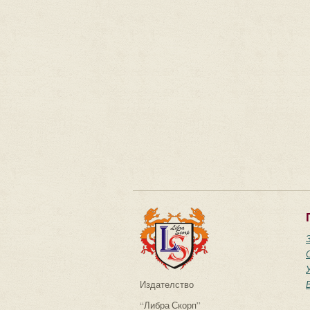
Издателство
“Либра Скорп”