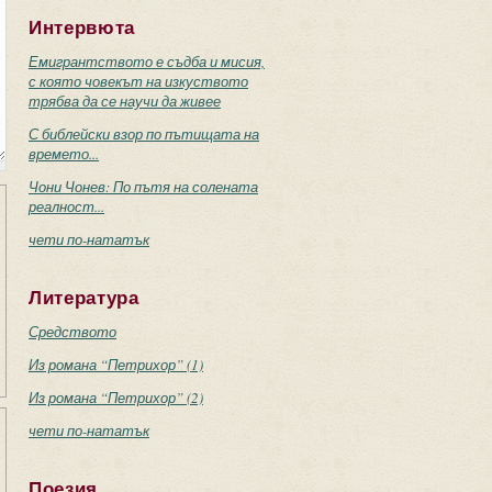
Интервюта
Емигрантството е съдба и мисия,
с която човекът на изкуството
трябва да се научи да живее
С библейски взор по пътищата на
времето...
Чони Чонев: По пътя на солената
реалност...
чети по-нататък
Литература
Средството
Из романа “Петрихор” (1)
Из романа “Петрихор” (2)
чети по-нататък
Поезия