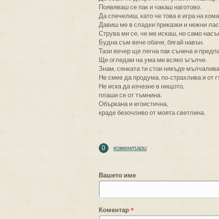
Появяваш се пак и чакаш наготово.
Да спечелиш, като че това е игра на кома
Давиш ме в сладки приказки и нежни лас
Струва ми се, че ме искаш, но само насъ
Будна съм вече обаче, бягай навън.
Тази вечер ще легна пак сънена и предп
Ще огледам на ума ми всяко ъгълче.
Знам, сянката ти стои някъде мълчалива
Не смее да продума, по-страхлива и от 
Не иска да изчезне в нищото,
плаши се от тъмнина.
Объркана и егоистична,
краде безочливо от моята светлина.
коментари
0
Вашето име
Коментар
*