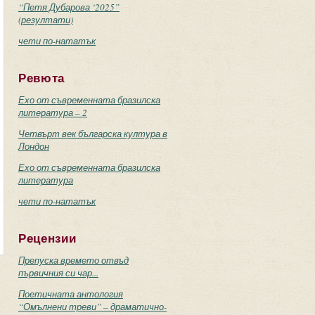
“Петя Дубарова ‘2025”
(резултати)
чети по-нататък
Ревюта
Ехо от съвременната бразилска
литература – 2
Четвърт век българска култура в
Лондон
Ехо от съвременната бразилска
литература
чети по-нататък
Рецензии
Препуска времето отвъд
първичния си чар...
Поетичната антология
“Омълнени треви” – драматично-