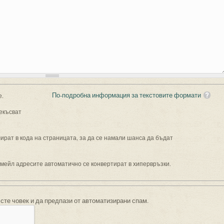
По-подробна информация за текстовите формати
е.
екъсват
рат в кода на страницата, за да се намали шанса да бъдат
имейл адресите автоматично се конвертират в хипервръзки.
 сте човек и да предпази от автоматизирани спам.