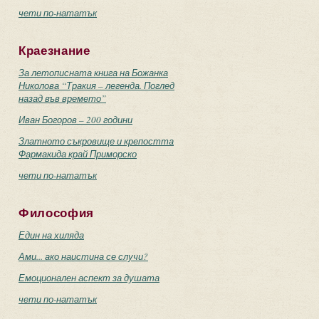
чети по-нататък
Краезнание
За летописната книга на Божанка
Николова “Тракия – легенда. Поглед
назад във времето”
Иван Богоров – 200 години
Златното съкровище и крепостта
Фармакида край Приморско
чети по-нататък
Философия
Един на хиляда
Ами... ако наистина се случи?
Емоционален аспект за душата
чети по-нататък