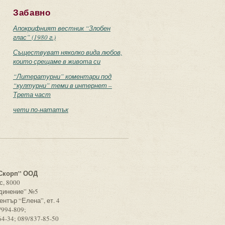
Забавно
Апокрифният вестник “Злобен
глас” (1980 г.)
Съществуват няколко вида любов,
които срещаме в живота си
“Литературни” коментари под
“културни” теми в интернет –
Трета част
чети по-нататък
с
Скорп” ООД
с, 8000
единение” №5
ентър “Елена”, ет. 4
/994-809;
64-34; 089/837-85-50