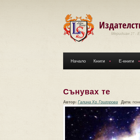
Премини към основното съдържание
Издателст
Меридиан 27 - 
Начало
Книги
Е-книги
Сънувах те
Автор:
Дата:
Галина Хр. Григорова
поне