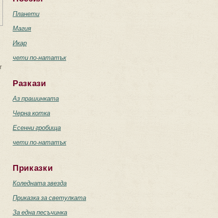
Планети
Магия
Икар
чети по-нататък
т
Разкази
Аз прашинката
Черна котка
Есенни гробища
чети по-нататък
Приказки
Коледната звезда
Приказка за светулката
За една песъчинка