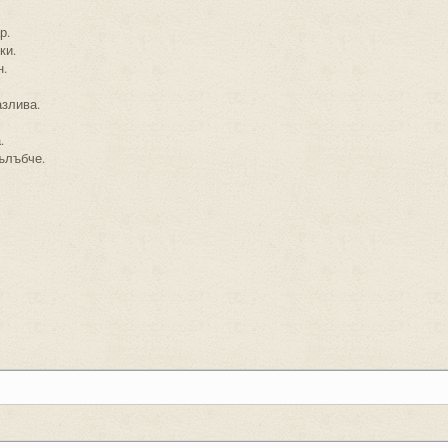
р.
ки.
н.
азлива.
.
гълъбче.