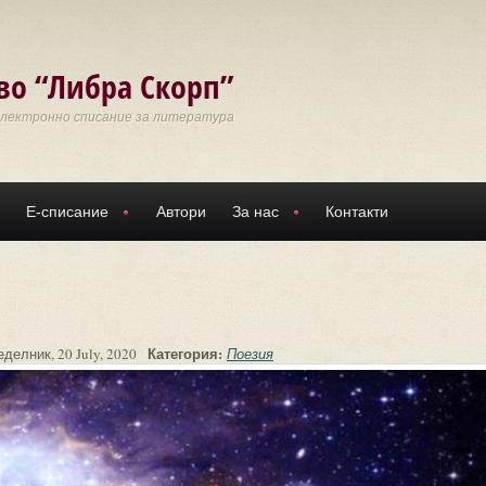
во “Либра Скорп”
Електронно списание за литература
Е-списание
Автори
За нас
Контакти
Категория:
делник, 20 July, 2020
Поезия