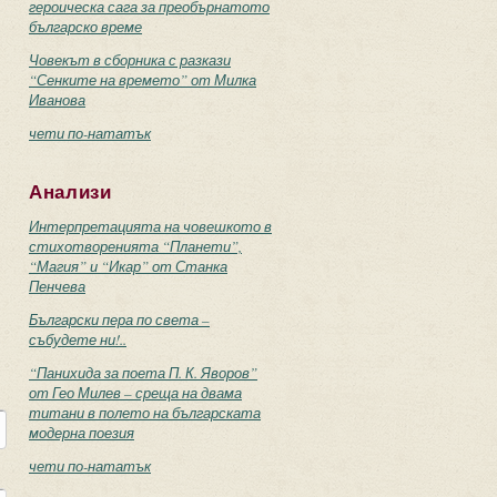
героическа сага за преобърнатото
българско време
Човекът в сборника с разкази
“Сенките на времето” от Милка
Иванова
чети по-нататък
Анализи
Интерпретацията на човешкото в
стихотворенията “Планети”,
“Магия” и “Икар” от Станка
Пенчева
Български пера по света –
събудете ни!..
“Панихида за поета П. К. Яворов”
от Гео Милев – среща на двама
титани в полето на българската
модерна поезия
чети по-нататък