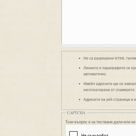
Не са разрешени HTML тагов
Линиите и параграфите се пр
автоматично.
Имейл адресите ще се завоали
експлоатирани от спамерите.
Адресите на уеб-страници и 
CAPTCHA
Този въпрос е за тестване дали или не