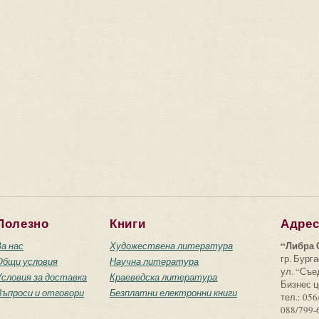
Полезно
Книги
Адре
“Либра 
За нас
Художествена литература
гр. Бурга
Общи условия
Научна литература
ул. “Съ
Условия за доставка
Краеведска литература
Бизнес ц
Въпроси и отговори
Безплатни електронни книги
тел.: 056
088/799-