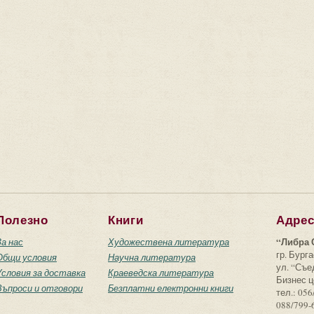
Полезно
Книги
Адре
“Либра 
За нас
Художествена литература
гр. Бурга
Общи условия
Научна литература
ул. “Съ
Условия за доставка
Краеведска литература
Бизнес ц
Въпроси и отговори
Безплатни електронни книги
тел.: 056
088/799-