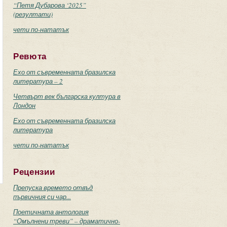
“Петя Дубарова ‘2025”
(резултати)
чети по-нататък
Ревюта
Ехо от съвременната бразилска
литература – 2
Четвърт век българска култура в
Лондон
Ехо от съвременната бразилска
литература
чети по-нататък
Рецензии
Препуска времето отвъд
първичния си чар...
Поетичната антология
“Омълнени треви” – драматично-