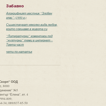
Забавно
Апокрифният вестник “Злобен
глас” (1980 г.)
Съществуват няколко вида любов,
които срещаме в живота си
“Литературни” коментари под
“културни” теми в интернет –
Трета част
чети по-нататък
с
Скорп” ООД
с, 8000
единение” №5
ентър “Елена”, ет. 4
/994-809;
64-34; 089/837-85-50