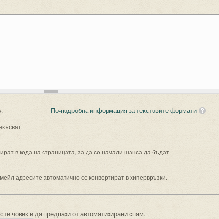
По-подробна информация за текстовите формати
е.
екъсват
рат в кода на страницата, за да се намали шанса да бъдат
имейл адресите автоматично се конвертират в хипервръзки.
 сте човек и да предпази от автоматизирани спам.