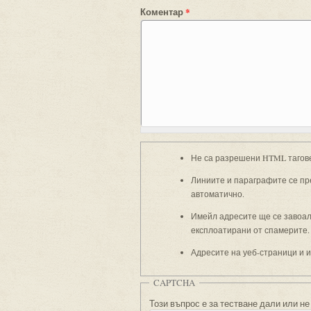
Коментар
*
Не са разрешени HTML тагов
Линиите и параграфите се пр
автоматично.
Имейл адресите ще се завоали
експлоатирани от спамерите.
Адресите на уеб-страници и 
CAPTCHA
Този въпрос е за тестване дали или не