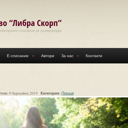
во “Либра Скорп”
Електронно списание за литература
Е-списание
Автори
За нас
Контакти
Категория:
ник, 9 September, 2019
Поезия