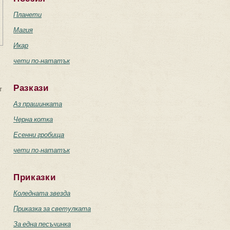
Планети
Магия
Икар
чети по-нататък
Разкази
т
Аз прашинката
Черна котка
Есенни гробища
чети по-нататък
Приказки
Коледната звезда
Приказка за светулката
За една песъчинка