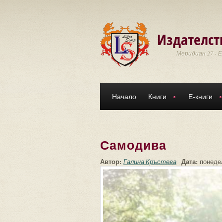
Премини към основното съдържание
Издателст
Меридиан 27 - 
Начало
Книги
Е-книги
Самодива
Автор:
Дата:
Галина Кръстева
понедел