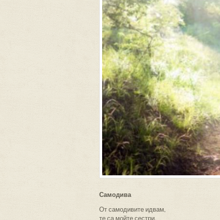
Самодива
От самодивите идвам,
те са мойте сестри.