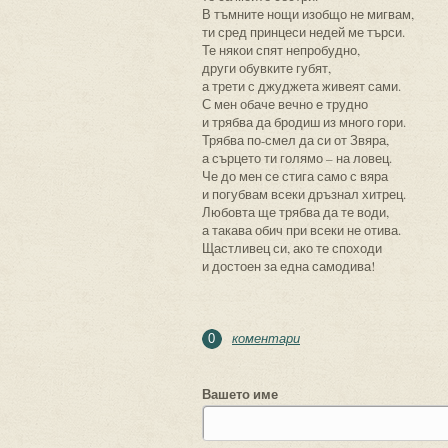
В тъмните нощи изобщо не мигвам,
ти сред принцеси недей ме търси.
Те някои спят непробудно,
други обувките губят,
а трети с джуджета живеят сами.
С мен обаче вечно е трудно
и трябва да бродиш из много гори.
Трябва по-смел да си от Звяра,
а сърцето ти голямо – на ловец.
Че до мен се стига само с вяра
и погубвам всеки дръзнал хитрец.
Любовта ще трябва да те води,
а такава обич при всеки не отива.
Щастливец си, ако те споходи
и достоен за една самодива!
коментари
0
Вашето име