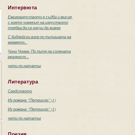
Интервюта
Емигрантството е съдба и мисия,
с която човекът на изкуството
трябва да се научи да живее
С библейски взор по пътищата на
времето...
Чони Чонев: По пътя на солената
реалност...
чети по-нататък
Литература
Средството
Из романа “Петрихор” (1)
Из романа “Петрихор” (2)
чети по-нататък
Поезия