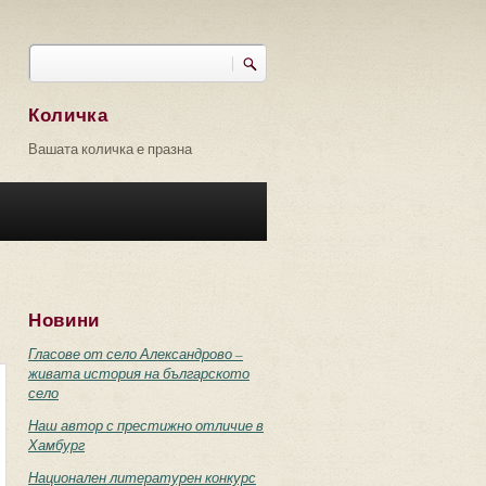
Търси
Форма за търсене
Количка
Вашата количка е празна
Новини
Гласове от село Александрово –
живата история на българското
село
Наш автор с престижно отличие в
Хамбург
Национален литературен конкурс