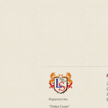
Издателство
“Либра Скорп”