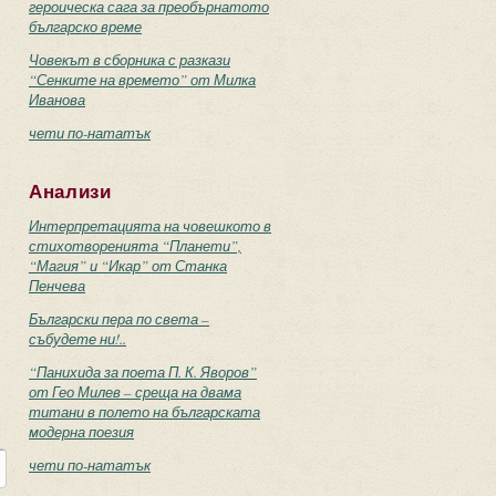
героическа сага за преобърнатото
българско време
Човекът в сборника с разкази
“Сенките на времето” от Милка
Иванова
чети по-нататък
Анализи
Интерпретацията на човешкото в
стихотворенията “Планети”,
“Магия” и “Икар” от Станка
Пенчева
Български пера по света –
събудете ни!..
“Панихида за поета П. К. Яворов”
от Гео Милев – среща на двама
титани в полето на българската
модерна поезия
чети по-нататък