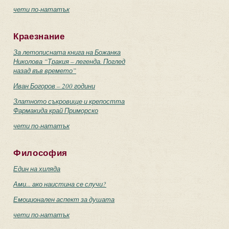
чети по-нататък
Краезнание
За летописната книга на Божанка
Николова “Тракия – легенда. Поглед
назад във времето”
Иван Богоров – 200 години
Златното съкровище и крепостта
Фармакида край Приморско
чети по-нататък
Философия
Един на хиляда
Ами... ако наистина се случи?
Емоционален аспект за душата
чети по-нататък