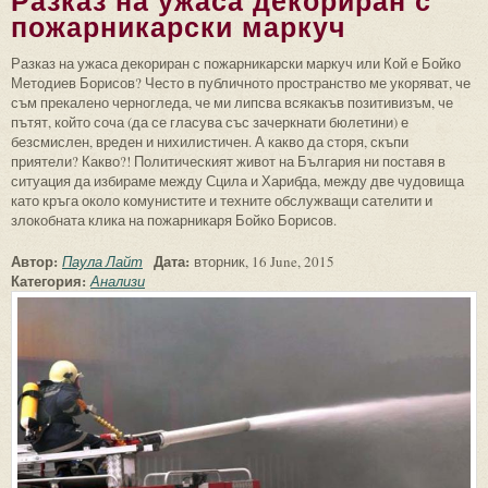
Разказ на ужаса декориран с
пожарникарски маркуч
Разказ на ужаса декориран с пожарникарски маркуч или Кой е Бойко
Методиев Борисов? Често в публичното пространство ме укоряват, че
съм прекалено черногледа, че ми липсва всякакъв позитивизъм, че
пътят, който соча (да се гласува със зачеркнати бюлетини) е
безсмислен, вреден и нихилистичен. А какво да сторя, скъпи
приятели? Какво?! Политическият живот на България ни поставя в
ситуация да избираме между Сцила и Харибда, между две чудовища
като кръга около комунистите и техните обслужващи сателити и
злокобната клика на пожарникаря Бойко Борисов.
Автор:
Дата:
Паула Лайт
вторник, 16 June, 2015
Категория:
Анализи