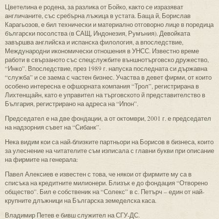
Цветелина е родена, за разлика от Бойко, както се изразяват
англичаните, със сребърна лъжица в устата. Баща й, Борислав
Карагьозов, е бил технически и материално отговорно лице в поредица
български посолства (в САЩ, Индонезия, Румъния). Девойката
завършва английска и испанска филология, а впоследствие,
Международни икономически отношения в УНСС. Известно време
работи в свързаното със спецслужбите външнотърговско дружество,
“Инко”. Впоследствие, през 1989 г. напуска последната си държавна
“служба” и се заема с частен бизнес. Участва в девет фирми, от които
особено интересна е офшорната компания “Трол”, регистрирана в
Лихтенщайн, като е управител на търговското й представителство в
България, регистрирано на адреса на “Ипон”.
Председател е на две фондации, а от октомври, 2001 г. е председател
на надзорния съвет на “Сибанк”.
Нека видим кои са най-близките партньори на Борисов в бизнеса, които
за улеснение на читателите съм изписала с главни букви при описание
на фирмите на генерала:
Павел Алексиев е известен с това, че някои от фирмите му са в
списъка на кредитните милионери. Близък е до фондация “Отворено
общество”. Бил е собственик на “Солекс” в с. Петърч – един от най-
крупните длъжници на Българска земеделска каса.
Владимир Петев е бивш служител на СГУ-ДС.