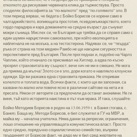
отколкото да рискуваме червената клика да тържествува. Просто
споделях философията за “по-малкото” пред “по-голямото” зло. В
този период вярвах, че бедата с Бойко Борисов се корени само в
чалгаджийството, вопиющата простотия, псевдомъжкарството, което
гордо парадира и кара домакините на средна възраст да сънуват
мокри сънища. Мислех си, че България ще трябва да се справя само с
един шумен нарцистичен самохвалко, при който еволюцията е
наблегнала не на мозъка, а на тестостерона. Надявах се, че “твърда”
ръка от страна на този медиен Рамбо не ще накърни сигурността и
перспективите пред България. После прогледнах и, подобно на Чарлз
Чаплин, който отначало се присмивал на Хитлер, а едва по-късно
прозрял страховитата му същност, вече хич не ми е смешно. Не мога
да приема да мълча! Злото си е зло, дори когато е навлякло клоунски
одежди. Ще ви разкажа една страховита приказка. Не откривам
колелото и топлата вода. Всички факти, с които ще ви запозная, са
казвани по-малко или повече ясно в различни сайтове на нета и в
пресата. Някои от авторите са предпочели да останат анонимни. Не ги
виня, тъй като историята наистина е път към мрака. И така, слушайте:
Бойко Методиев Борисов е роден на 13.06.1959 г. в Банкя (тогава, с.
Банкя). Баща му, Методи Борисов, е бил служител в ГУ на МВР, а
майка му – начална учителка. Няма данни за репресии, ограничения,
лошо отношение на управляващата комунистическа власт. Просто
едно средно, порядъчно социалистическо семейство, въпреки
твърденият от Борисов факт, че дядо му е бил сред жертвите на