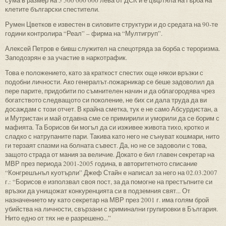
клетите български спестители.
Румен Цветков е известен в силовите структури и до средата на 90-те
години контролира “Реал” – фирма на “Мултигруп”.
Алексей Петров е бивш служител на спецотряда за борба с тероризма.
Заподозрян е за участие в наркотрафик.
Това е положението, като за краткост спестих още някои връзки с
подобни личности. Ако генералът-пожарникар се беше задоволил да
пере парите, придобити по съмнителен начин и да облагородява чрез
богатството следващото си поколение, не бих си дала труда да ви
досаждам с този отчет. В крайна сметка, тук е не само Абсурдистан, а
и Мутристан и май отдавна сме се примирили и уморили да се борим с
мафията. Та Борисов би могъл да си изживее живота тихо, кротко и
сладко с натрупаните пари. Такива като него не сънуват кошмари, нито
ги терзаят спазми на болната съвест. Да, но не се задоволи с това,
защото страда от мания за величие. Докато е бил главен секретар на
МВР през периода 2001-2005 година, в авторитетното списание
“Конгрешънъл куотърли” Джеф Стайн е написал за него на 02.03.2007
г.: “Борисов е използвал своя пост, за да помогне на престъпните си
връзки да унищожат конкуренцията си в подземния свят... От
назначението му като секретар на МВР през 2001 г. има голям брой
убийства на личности, свързани с криминални групировки в България.
Нито едно от тях не е разрешено...”