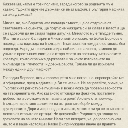
Кажете ми, какъв е този политик, заради когото за родината му е
казано: “Докато другите държави си имат мафия, в България мафията
си има държава?
Мисля, че, ако Борисов има капчица съвест, ще се отдръпне от
светлините на сцената, ще подтисне жаждата си за слава и власт и ще
се задоволи да не свири първа цигулка. Миналото му е твърде тъмно.
Жал ми е за оня българин в Чикаго, който е казал, че Бойко Борисов е
последната надежда на България. България, изглежда, е останала без
надежда. Народът ни симпатизира най-силно на човек, замесен до
ушите в престъпния свят, а на второ място на посткомунистическите
креатури, които ограбиха държавата и за които източването на
милиарди са “глупости” и дребна работа. Трябва ли да избираме
между един и друг мафиот?
Господин Борисов, ако информацията ми е погрешна, опровергайте ме
и официално, пред медиите ще Ви се извиня. Не забравяйте, обаче, че
Търговският регистър е публичен и всеки може да провери верността
на твърденията ми. Ако казаното отговаря на фактите, постъпете
доблестно и се откажете от главната роля! Ако вие сте премиер,
България ще стане заложник на вътрешните борби между
групировките. Дори и искрено да го искате, можете ли да се отървете с
лекота от старите си ортаци? Не допускайте Родината да плаща за
греховете на вашето минало! Нали сам виждате, че, доброволно или
не, то е и ваше настояще? Какво Ви принуждава иначе да правите