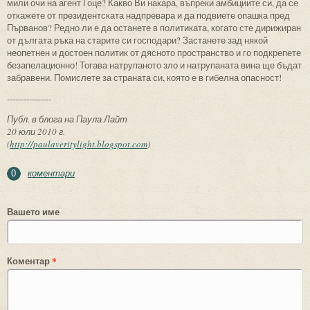
мили очи на агент Гоце? Какво Ви накара, въпреки амбициите си, да се
откажете от президентската надпревара и да подвиете опашка пред
Първанов? Редно ли е да останете в политиката, когато сте дирижиран
от дългата ръка на старите си господари? Застанете зад някой
неопетнен и достоен политик от дясното пространство и го подкрепете
безапелационно! Тогава натрупаното зло и натрупаната вина ще бъдат
забравени. Помислете за страната си, която е в гибелна опасност!
----------------
Публ. в блога на Паула Лайт
20 юли 2010 г.
(
http://paulaveritylight.blogspot.com
)
коментари
0
Вашето име
Коментар
*