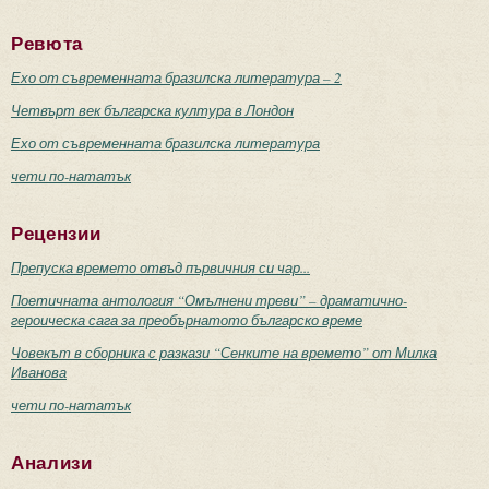
Ревюта
Ехо от съвременната бразилска литература – 2
Четвърт век българска култура в Лондон
Ехо от съвременната бразилска литература
чети по-нататък
Рецензии
Препуска времето отвъд първичния си чар...
Поетичната антология “Омълнени треви” – драматично-
героическа сага за преобърнатото българско време
Човекът в сборника с разкази “Сенките на времето” от Милка
Иванова
чети по-нататък
Анализи