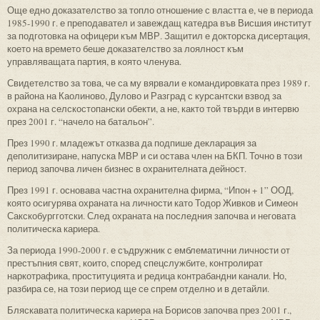
Още едно доказателство за топло отношение с властта е, че в периода
1985-1990 г. е преподавател и завеждащ катедра във Висшия институт
за подготовка на офицери към МВР. Защитил е докторска дисертация,
което на времето беше доказателство за лоялност към
управляващата партия, в която членува.
Свидетелство за това, че са му вярвали е командировката през 1989 г.
в района на Каолиново, Дулово и Разград с курсантски взвод за
охрана на селскостопански обекти, а не, както той твърди в интервю
през 2001 г. “начело на батальон”.
През 1990 г. младежът отказва да подпише декларация за
деполитизиране, напуска МВР и си остава член на БКП. Точно в този
период започва личен бизнес в охранителната дейност.
През 1991 г. основава частна охранителна фирма, “Ипон + 1” ООД,
която осигурява охраната на личности като Тодор Живков и Симеон
Сакскобургготски. След охраната на последния започва и неговата
политическа кариера.
За периода 1990-2000 г. е съдружник с емблематични личности от
престъпния свят, които, според спецслужбите, контролират
наркотрафика, проституцията и редица контрабандни канали. Но,
разбира се, на този период ще се спрем отделно и в детайли.
Бляскавата политическа кариера на Борисов започва през 2001 г.,