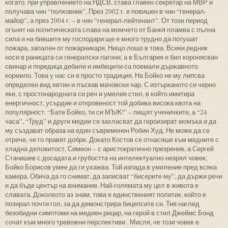
когато, при управлението на НДСВ, става главен секретар на МВР и
получава чин “полковник”. През 2002 г. е повишен в чин “генерал-
майор”, а през 2004 г. – в чин “генерал-лейтенант”. От този период
огънят на политическата слава на момчето от Банкя пламва с пълна
сила и на бившите му господари ще е много трудно да потушат
пожара, запален от пожарникаря. Нищо лошо в това. Всеки редник
носи в раницата си генералски пагони, а в България е бил коронясван
свинар и поредица дебили и имбецили са поемали държавното
кормило. Това у нас си е просто традиция. На Бойко не му липсва
определен вид евтин и лъскав мачовски чар. С изтърканото си черно
яке, с простонародната си реч и умелия стил, в който имитира
енергичност, усърдие и откровеност той добива висока квота на
популярност. “Бате Бойко, ти си МЪЖ!” – пищят ученичките, а “24
часа”, “Труд” и други медии се захласват да героизират момъка и да
му създават образа на един съвременен Робин Худ. Не може да се
отрече, че го правят добре. Докато Костов се отнасяше към медиите с
хладна деловитост, Симеон – с аристократично презрение, а Сергей
Станишев с досадата и грубостта на интелектуално незрял човек,
Бойко Борисов умее да ги ухажва. Той изпада в умиление пред всяка
камера. Обича да го снимат, да записват “бисерите му”, да държи речи
и да бъде център на внимание. Най-голямата му цел в живота е
славата. Доколкото аз знам, това е единственият политик, който е
позирал почти гол, за да демонстрира бицепсите си. Тия наглед
безобидни симптоми на медиен рицар, на герой в стил Джеймс Бонд
сочат към много тревожни перспективи . Мисля, че този човек е