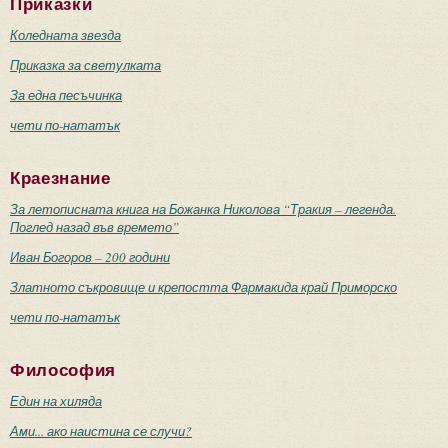
Приказки
Коледната звезда
Приказка за светулката
За една песъчинка
чети по-нататък
Краезнание
За летописната книга на Божанка Николова “Тракия – легенда.
Поглед назад във времето”
Иван Богоров – 200 години
Златното съкровище и крепостта Фармакида край Приморско
чети по-нататък
Философия
Един на хиляда
Ами... ако наистина се случи?