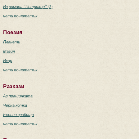
Из романа “Петрихор” (2)
чети по-нататък
Поезия
Планети
Магия
Икар
чети по-нататък
Разкази
Аз прашинката
Черна котка
Есенни гробища
чети по-нататък