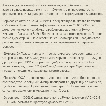
Това е единствената фирма на генерала, чийто бизнес открито
завонява през периода 1994-1997 г. Уличена е в производство на
фалшиви цигари “Марлборо” и “Мелник” във фабриката в Крайморие .
Борисов се оттегля на 24.06.1996 г. след скандал и бягство на третия
собственик, Емил Райков. Аферата е разкрита на 25.03.1995 г., но
делото е потулено и фабриката работи още две години. Румен
Николов, “Пашата” и Бойко Борисов не са разпитвани изобщо. По това
време директор на РПУ е Георги Пенев, който през 2001 година става
регионален изпълнителен директор на охранителната фирма на
Борисов;
“Джи енд Би Травъл къмпани” – регистрирана е през есента на 1994 г.
Свързана е със СИК. Съдружници са Борисов, “София Делта” ООД и
др. През април, 1996 г. фирмата е одобрена за купувач на 55% от
акциите на грандхотел “София” за 8,5 млн. долара. Сделката се
проваля, поради неплащане на първата вноска;
“Прахайм” ООД – Червен бряг – учредена през 1996 г. Дейността й е
производство на сапуни и миещи препарати. Съдружници са Борисов,
Цв. Бориславова и “Прайм инвестмънт тръст”. Последният е един от
основните акционери и учредители на ТС Банк ;
“Будоинвест” ООД. Съдружници в нея са Румен Цветков, АЛЕКСЕЙ
ПЕТРОВ. Фирмата съществува до август, 1998 г.;