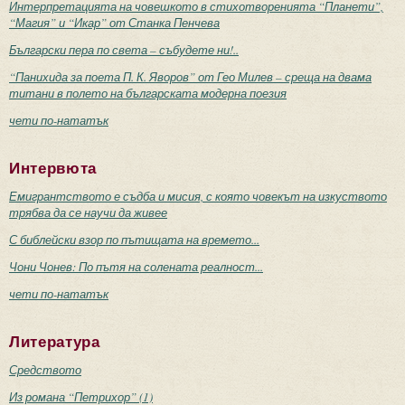
Интерпретацията на човешкото в стихотворенията “Планети”,
“Магия” и “Икар” от Станка Пенчева
Български пера по света – събудете ни!..
“Панихида за поета П. К. Яворов” от Гео Милев – среща на двама
титани в полето на българската модерна поезия
чети по-нататък
Интервюта
Емигрантството е съдба и мисия, с която човекът на изкуството
трябва да се научи да живее
С библейски взор по пътищата на времето...
Чони Чонев: По пътя на солената реалност...
чети по-нататък
Литература
Средството
Из романа “Петрихор” (1)