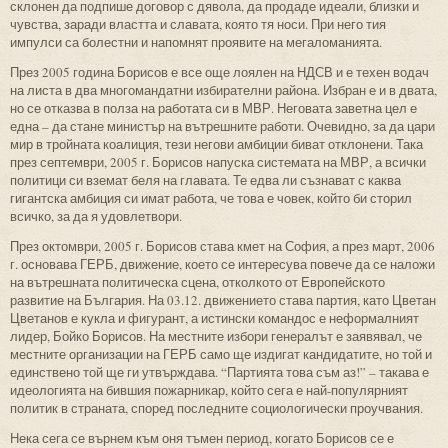
склонен да подпише договор с дявола, да продаде идеали, близки и
чувства, заради властта и славата, която тя носи. При него тия
импулси са болестни и напомнят проявите на мегаломанията.
През 2005 година Борисов е все още лоялен на НДСВ и е техен водач
на листа в два многомандатни избирателни района. Избран е и в двата,
но се отказва в полза на работата си в МВР. Неговата заветна цел е
една – да стане министър на вътрешните работи. Очевидно, за да цари
мир в тройната коалиция, тези негови амбиции биват отклонени. Така
през септември, 2005 г. Борисов напуска системата на МВР, а всички
политици си вземат беля на главата. Те едва ли съзнават с каква
гигантска амбиция си имат работа, че това е човек, който би сторил
всичко, за да я удовлетвори.
През октомври, 2005 г. Борисов става кмет на София, а през март, 2006
г. основава ГЕРБ, движение, което се интересува повече да се наложи
на вътрешната политическа сцена, отколкото от Европейското
развитие на България. На 03.12. движението става партия, като Цветан
Цветанов е кукла и фигурант, а истински командос е неформалният
лидер, Бойко Борисов. На местните избори генералът е заявявал, че
местните организации на ГЕРБ само ще издигат кандидатите, но той и
единствено той ще ги утвърждава. “Партията това съм аз!” – такава е
идеологията на бившия пожарникар, който сега е най-популярният
политик в страната, според последните социологически проучвания.
Нека сега се върнем към оня тъмен период, когато Борисов се е