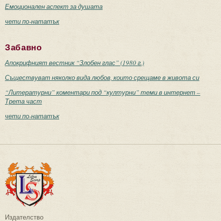
Емоционален аспект за душата
чети по-нататък
Забавно
Апокрифният вестник “Злобен глас” (1980 г.)
Съществуват няколко вида любов, които срещаме в живота си
“Литературни” коментари под “културни” теми в интернет –
Трета част
чети по-нататък
Издателство