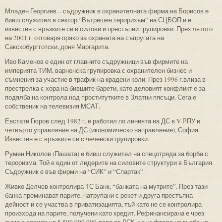
Младен Георгиев – съдружник в охранителната фирма на Борисов е
бивш служител в сектор “Вътрешен тероризъм” на СЦБОП и е
известен с връзките си в силови и престъпни групировки. През лятото
на 2001 г. отговаря пряко за охраната на съпругата на
Сакскобургготски, доня Маргарита.
Иво Каменов е един от главните съдружници във фирмите на
империята ТИМ, варненска групировка с охранителен бизнес и
съмнения за участие в трафик на крадени коли. През 1996 г.влиза в
престрелка с хора на бившите барети, като деловият конфликт е за
подялба на контрола над проститутките в Златни пясъци. Сега е
собственик на телевизия МСАТ.
Евстати Гюров след 1982 г. е работил по линията на ДС в V РПУ и
четвърто управление на ДС (икономическо направление), София.
Известен е с връзките си с чеченски групировки.
Румен Николов (Пашата) е бивш служител на спецотряда за борба с
тероризма. Той е един от лидерите на силовите структури в България.
Съдружник е във фирми на “СИК” и “Спартак”.
Живко Делчев контролира ТС Банк, “банката на мутрите”. През тази
банка преминават парите, натрупани с рекет и друга престъпна
дейност и се участва в приватизацията, тъй като не се контролира
произхода на парите, получени като кредит. Рефинансирана е чрез
сума в размер на 5 500 000 000 лева от ДСК и е цъфтяла на гърба на