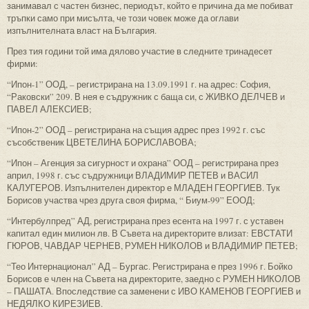
занимавал с частен бизнес, периодът, който е причина да ме побиват
тръпки само при мисълта, че този човек може да оглави
изпълнителната власт на България.
През тия години той има дялово участие в следните тринадесет
фирми:
“Ипон-1” ООД, – регистрирана на 13.09.1991 г. на адрес: София,
“Раковски” 209. В нея е съдружник с баща си, с ЖИВКО ДЕЛЧЕВ и
ПАВЕЛ АЛЕКСИЕВ;
“Ипон-2” ООД – регистрирана на същия адрес през 1992 г. със
съсобственик ЦВЕТЕЛИНА БОРИСЛАВОВА;
“Ипон – Агенция за сигурност и охрана” ООД – регистрирана през
април, 1998 г. със съдружници ВЛАДИМИР ПЕТЕВ и ВАСИЛ
КАЛУГЕРОВ. Изпълнителен директор е МЛАДЕН ГЕОРГИЕВ. Тук
Борисов участва чрез друга своя фирма, “ Биум-99” ЕООД;
“Интербулпред” АД, регистрирана през есента на 1997 г. с уставен
капитал един милион лв. В Съвета на директорите влизат: ЕВСТАТИ
ГЮРОВ, ЧАВДАР ЧЕРНЕВ, РУМЕН НИКОЛОВ и ВЛАДИМИР ПЕТЕВ;
“Тео Интернационал” АД – Бургас. Регистрирана е през 1996 г. Бойко
Борисов е член на Съвета на директорите, заедно с РУМЕН НИКОЛОВ
– ПАШАТА. Впоследствие са заменени с ИВО КАМЕНОВ ГЕОРГИЕВ и
НЕДЯЛКО КИРЕЗИЕВ.