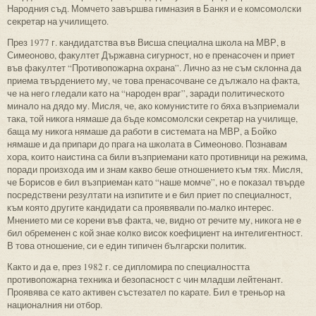
Народния съд. Момчето завършва гимназия в Банкя и е комсомолски
секретар на училището.
През 1977 г. кандидатства във Висша специална школа на МВР, в
Симеоново, факултет Държавна сигурност, но е пренасочен и приет
във факултет “Противопожарна охрана”. Лично аз не съм склонна да
приема твърдението му, че това пренасочване се дължало на факта,
че на него гледали като на “народен враг”, заради политическото
минало на дядо му. Мисля, че, ако комунистите го бяха възприемали
така, той никога нямаше да бъде комсомолски секретар на училище,
баща му никога нямаше да работи в системата на МВР, а Бойко
нямаше и да припари до прага на школата в Симеоново. Познавам
хора, които наистина са били възприемани като противници на режима,
поради произхода им и знам какво беше отношението към тях. Мисля,
че Борисов е бил възприеман като “наше момче”, но е показал твърде
посредствени резултати на изпитите и е бил приет по специалност,
към която другите кандидати са проявявали по-малко интерес.
Мнението ми се корени във факта, че, видно от речите му, никога не е
бил обременен с кой знае колко висок коефициент на интелигентност.
В това отношение, си е един типичен български политик.
Както и да е, през 1982 г. се дипломира по специалността
противопожарна техника и безопасност с чин младши лейтенант.
Проявява се като активен състезател по карате. Бил е треньор на
националния ни отбор.