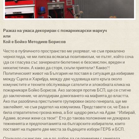
Разказ на ужаса декориран с пожарникарски маркуч
или
Кой е Бойко Методиев Борисов
Често в публичното пространство ме укоряват, че съм прекалено
черногледа, че ми липсва всякакъв позитивизъм, че пътят, който соча
(да се гласува със зачеркнати бюлетини) е безсмислен, вреден и
нихилистичен. А какво да сторя, скъпи приятели? Какво?!
Политическият живот на България ни поставя в ситуация да избираме
между Сцила и Харибда, между две чудовища като кръга около
комунистите и техните обслужващи сателити и злокобната клика на
пожарникаря Бойко Борисов. Ако заговоря против БСП, ще се стигне
до заключение, че аплодирам домогването на мафията до властта.
Ако пък разоблича престъпните групировки около генерала, ще ме
заклеймят, че съм радетел на комунизма. Представете си, че Ева е
била отвратително грозна жена, а Бог щедро рекъл на Адам: “Избирай,
Адаме, всички жени са твои!” Ето до такова положение ни докараха
тежненията и предпочитанията на българските избиратели, които
поставят на първите две места за бъдещите избори ГЕРБ и БСП.
Отначало си мислех, че е по-добре да се примирим с генерала,