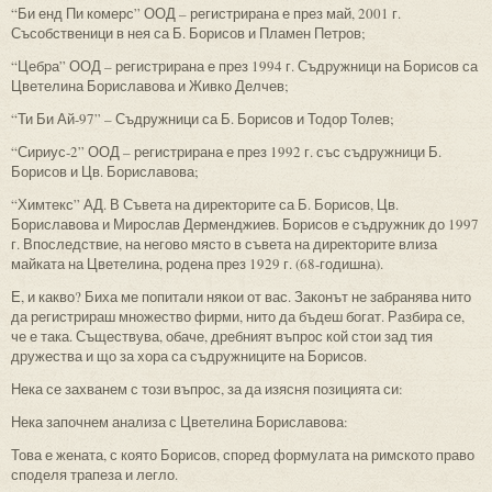
“Би енд Пи комерс” ООД – регистрирана е през май, 2001 г.
Съсобственици в нея са Б. Борисов и Пламен Петров;
“Цебра” ООД – регистрирана е през 1994 г. Съдружници на Борисов са
Цветелина Бориславова и Живко Делчев;
“Ти Би Ай-97” – Съдружници са Б. Борисов и Тодор Толев;
“Сириус-2” ООД – регистрирана е през 1992 г. със съдружници Б.
Борисов и Цв. Бориславова;
“Химтекс” АД. В Съвета на директорите са Б. Борисов, Цв.
Бориславова и Мирослав Дерменджиев. Борисов е съдружник до 1997
г. Впоследствие, на негово място в съвета на директорите влиза
майката на Цветелина, родена през 1929 г. (68-годишна).
Е, и какво? Биха ме попитали някои от вас. Законът не забранява нито
да регистрираш множество фирми, нито да бъдеш богат. Разбира се,
че е така. Съществува, обаче, дребният въпрос кой стои зад тия
дружества и що за хора са съдружниците на Борисов.
Нека се захванем с този въпрос, за да изясня позицията си:
Нека започнем анализа с Цветелина Бориславова:
Това е жената, с която Борисов, според формулата на римското право
споделя трапеза и легло.