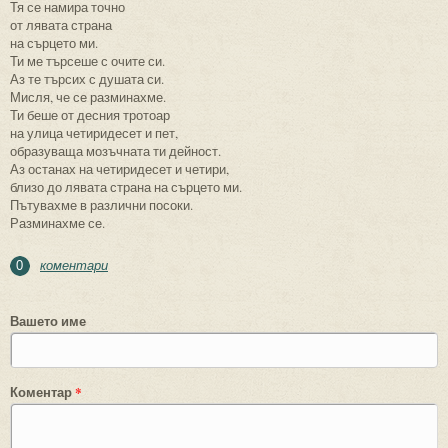
Тя се намира точно
от лявата страна
на сърцето ми.
Ти ме търсеше с очите си.
Аз те търсих с душата си.
Мисля, че се разминахме.
Ти беше от десния тротоар
на улица четиридесет и пет,
образуваща мозъчната ти дейност.
Аз останах на четиридесет и четири,
близо до лявата страна на сърцето ми.
Пътувахме в различни посоки.
Разминахме се.
коментари
0
Вашето име
Коментар
*