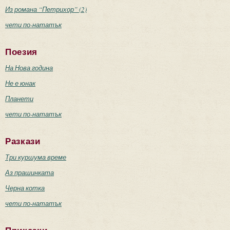
Из романа “Петрихор” (2)
чети по-нататък
Поезия
На Нова година
Не е юнак
Планети
чети по-нататък
Разкази
Три куршума време
Аз прашинката
Черна котка
чети по-нататък