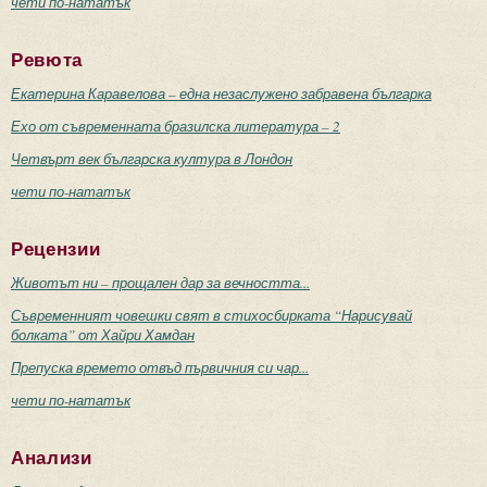
чети по-нататък
Ревюта
Екатерина Каравелова – една незаслужено забравена българка
Ехо от съвременната бразилска литература – 2
Четвърт век българска култура в Лондон
чети по-нататък
Рецензии
Животът ни – прощален дар за вечността...
Съвременният човешки свят в стихосбирката “Нарисувай
болката” от Хайри Хамдан
Препуска времето отвъд първичния си чар...
чети по-нататък
Анализи