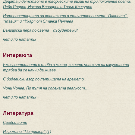
Децата и детството в творческите визии на три поколения поети:
Пейо Яворов, Никола Вапцаров и Таньо Клисуров
Интерпретацията на човешкото в стихотворенията “Планети”,
“Магия” и “Икар” от Станка Пенчева
Български пера по света – събудете ни!..
чети по-нататък
Интервюта
Емигрантството е съдба и мисия, с която човекът на изкуството
трябва да се научи да живее
С библейски взор по пътищата на времето...
Чони Чонев: По пътя на солената реалност...
чети по-нататък
Литература
Средството
Из романа “Петрихор” (1)