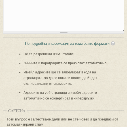
По-подробна информация за текстовите формати
Не са разрешени HTML тагове.
Линиите и параграфите се прекъсват автоматично.
Имейл адресите ще се завоалират в кода на
страницата, за да се намали шанса да бъдат
експлоатирани от спамерите.
Адресите на уеб-страници и имейл адресите
автоматично се конвертират в хипервръзки.
CAPTCHA
Този въпрос е за тестване дали или не сте човек и да предпази от
автоматизирани спам.