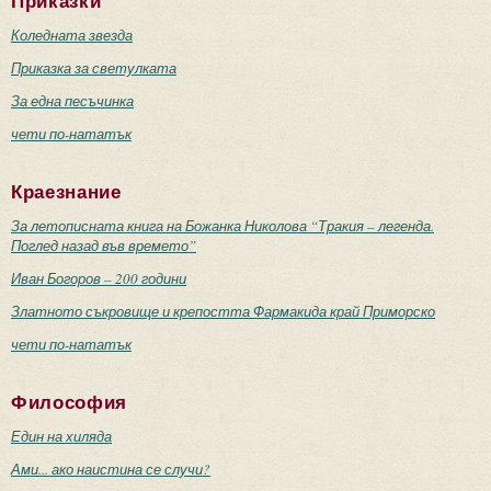
Приказки
Коледната звезда
Приказка за светулката
За една песъчинка
чети по-нататък
Краезнание
За летописната книга на Божанка Николова “Тракия – легенда.
Поглед назад във времето”
Иван Богоров – 200 години
Златното съкровище и крепостта Фармакида край Приморско
чети по-нататък
Философия
Един на хиляда
Ами... ако наистина се случи?