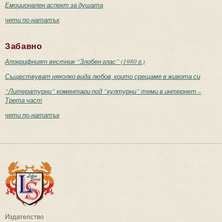
Емоционален аспект за душата
чети по-нататък
Забавно
Апокрифният вестник “Злобен глас” (1980 г.)
Съществуват няколко вида любов, които срещаме в живота си
“Литературни” коментари под “културни” теми в интернет –
Трета част
чети по-нататък
Издателство