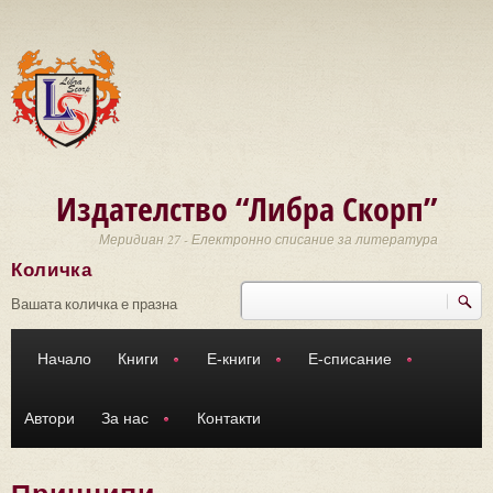
Премини към основното съдържание
Издателство “Либра Скорп”
Меридиан 27 - Електронно списание за литература
Количка
Търси
Форма за търсене
Вашата количка е празна
Начало
Книги
Е-книги
Е-списание
Автори
За нас
Контакти