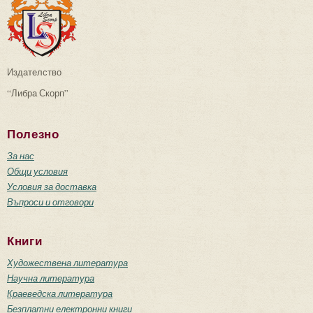
Издателство
“Либра Скорп”
Полезно
За нас
Общи условия
Условия за доставка
Въпроси и отговори
Книги
Художествена литература
Научна литература
Краеведска литература
Безплатни електронни книги