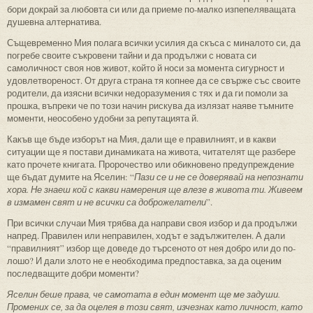
бори докрай за любовта си или да приеме по-малко изпепеляващата
душевна алтернатива.
Същевременно Мия полага всички усилия да скъса с миналото си, да
погребе своите съкровени тайни и да продължи с новата си
самоличност своя нов живот, който й носи за момента сигурност и
удовлетвореност. От друга страна тя копнее да се свърже със своите
родители, да изясни всички недоразумения с тях и да ги помоли за
прошка, въпреки че по този начин рискува да излязат наяве тъмните
моменти, неособено удобни за репутацията й.
Какъв ще бъде изборът на Мия, дали ще е правилният, и в какви
ситуации ще я постави динамиката на живота, читателят ще разбере
като прочете книгата. Пророчество или обикновено предупреждение
ще бъдат думите на Яселин: “
Пази се и не се доверявай на непознати
хора. Не знаеш кой с какви намерения ще влезе в живота ти. Живеем
в измамен свят и не всички са доброжелатели
”.
При всички случаи Мия трябва да направи своя избор и да продължи
напред. Правилен или неправилен, ходът е задължителен. А дали
“правилният” избор ще доведе до търсеното от нея добро или до по-
лошо? И дали злото не е необходима предпоставка, за да оценим
последващите добри моменти?
Яселин беше права, че самотата в един момент ще ме задуши.
Промених се, за да оцелея в този свят, изчезнах като личност, като