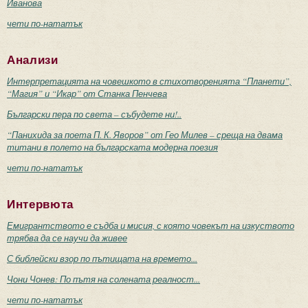
Иванова
чети по-нататък
Анализи
Интерпретацията на човешкото в стихотворенията “Планети”,
“Магия” и “Икар” от Станка Пенчева
Български пера по света – събудете ни!..
“Панихида за поета П. К. Яворов” от Гео Милев – среща на двама
титани в полето на българската модерна поезия
чети по-нататък
Интервюта
Емигрантството е съдба и мисия, с която човекът на изкуството
трябва да се научи да живее
С библейски взор по пътищата на времето...
Чони Чонев: По пътя на солената реалност...
чети по-нататък