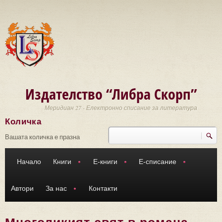
Премини към основното съдържание
Издателство “Либра Скорп”
Меридиан 27 - Електронно списание за литература
Количка
Търси
Форма за търсене
Вашата количка е празна
Начало
Книги
Е-книги
Е-списание
Автори
За нас
Контакти