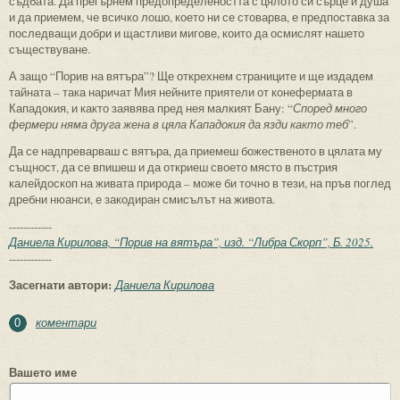
съдбата. Да прегърнем предопределеността с цялото си сърце и душа
и да приемем, че всичко лошо, което ни се стоварва, е предпоставка за
последващи добри и щастливи мигове, които да осмислят нашето
съществуване.
А защо “Порив на вятъра”? Ще открехнем страниците и ще издадем
тайната – така наричат Мия нейните приятели от конефермата в
Кападокия, и както заявява пред нея малкият Бану: “
Според много
фермери няма друга жена в цяла Кападокия да язди както теб
”.
Да се надпреварваш с вятъра, да приемеш божественото в цялата му
същност, да се впишеш и да откриеш своето място в пъстрия
калейдоскоп на живата природа – може би точно в тези, на пръв поглед
дребни нюанси, е закодиран смисълът на живота.
------------
Даниела Кирилова, “Порив на вятъра”, изд. “Либра Скорп”, Б. 2025.
------------
Засегнати автори:
Даниела Кирилова
коментари
0
Вашето име