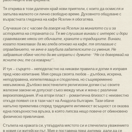
Тя открива в този далечен край нови приятели, с които да осмисля и
запълва малкото си лично свободно време. Духовното общуване с
възрастната гледачка на кафе Яселин я обогатява.
Случваше се с часове да говоря на Яселин за миналото си и за
историята на страната си. Тя ме слушаше винаги с интерес и дори
сравнявахме някои от обичаите, храните и традициите. Винаги,
когато пожелавах да ми гледа отново на кафе, тя отлагаше с
оправданието, че вече е загубила гадателските си умения. Не
забравяше обаче често да ме изпрати с думите: “Не се доверявай на
ясните очи, те са коварни!”.
И тук – сърцето – неподвластно на никакви правила и догми я изправя
пред ново изпитание. Мия среща своята любов – дълбока, искрена,
неподправена, изпепеляваща и споделена, но същевременно
невъзможна. Дълбоко вкостенелите религиозни догми със своите
железни закони не допускат съюз между мъж и жена с различни
вероизповедания. И на втори пласт – романтична близост с неизвестно
откъде появил се в тази част на Анадола българин. Тази обаче
напълно приемлива според традициите интимност всъщност се оказва
една повърхностна връзка, в която липсва нещо повече от обикновено
физическо привличане.
Стъпила на краката си, утвърдила мястото си и спечелила уважението
в новия си житейски път, Мия е поставена пред дилема: дали да се