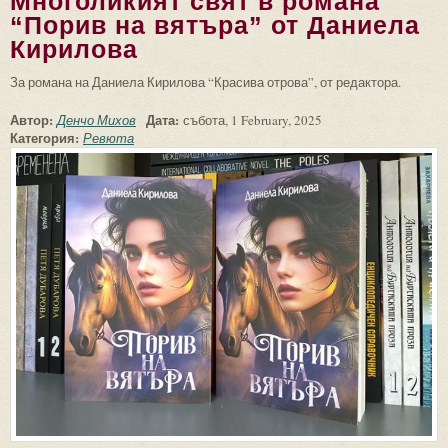
Многоликият свят в романа
“Порив на вятъра” от Даниела
Кирилова
За романа на Даниела Кирилова “Красива отрова”, от редактора.
Автор:
Дата:
Денчо Михов
събота, 1 February, 2025
Категория:
Ревюта