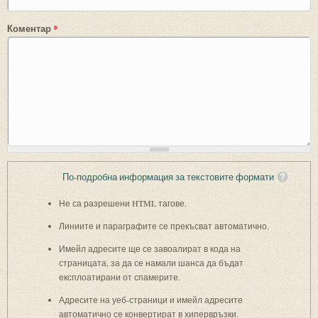
Коментар
*
По-подробна информация за текстовите формати
Не са разрешени HTML тагове.
Линиите и параграфите се прекъсват автоматично.
Имейл адресите ще се завоалират в кода на
страницата, за да се намали шанса да бъдат
експлоатирани от спамерите.
Адресите на уеб-страници и имейл адресите
автоматично се конвертират в хипервръзки.