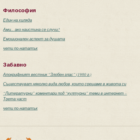
Философия
Един на хиляда
Ами... ако наистина се случи?
Емоционален аспект за душата
чети по-нататък
Забавно
Апокрифният вестник “Злобен глас” (1980 г.)
Съществуват няколко вида любов, които срещаме в живота си
“Литературни” коментари под “културни” теми в интернет –
Трета част
чети по-нататък