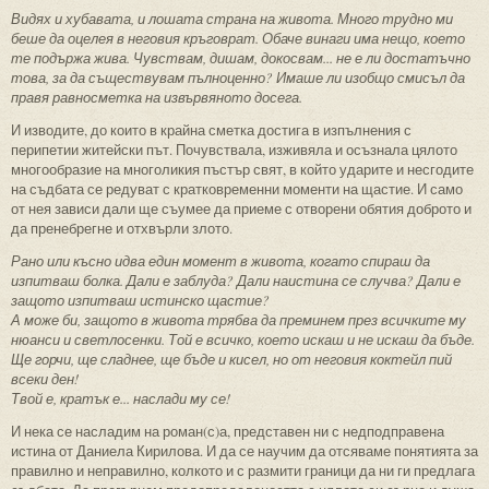
Видях и хубавата, и лошата страна на живота. Много трудно ми
беше да оцелея в неговия кръговрат. Обаче винаги има нещо, което
те подържа жива. Чувствам, дишам, докосвам... не е ли достатъчно
това, за да съществувам пълноценно? Имаше ли изобщо смисъл да
правя равносметка на извървяното досега.
И изводите, до които в крайна сметка достига в изпълнения с
перипетии житейски път. Почувствала, изживяла и осъзнала цялото
многообразие на многоликия пъстър свят, в който ударите и несгодите
на съдбата се редуват с кратковременни моменти на щастие. И само
от нея зависи дали ще съумее да приеме с отворени обятия доброто и
да пренебрегне и отхвърли злото.
Рано или късно идва един момент в живота, когато спираш да
изпитваш болка. Дали е заблуда? Дали наистина се случва? Дали е
защото изпитваш истинско щастие?
А може би, защото в живота трябва да преминем през всичките му
нюанси и светлосенки. Той е всичко, което искаш и не искаш да бъде.
Ще горчи, ще сладнее, ще бъде и кисел, но от неговия коктейл пий
всеки ден!
Твой е, кратък е... наслади му се!
И нека се насладим на роман(с)а, представен ни с недподправена
истина от Даниела Кирилова. И да се научим да отсяваме понятията за
правилно и неправилно, колкото и с размити граници да ни ги предлага