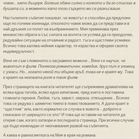
човек... като дъщеря. Болеше обаче силно и колкото и да го стисках в
душата си, в моменти като този сърцето ми се разкъсваше.
Настъпилите събития показват, че животът е способен да предложи
още по-големи изненади, отколкото човек може да си представи и в
най-дръзкия си полет на въображението. Мия преминава през
множество обрати и със силата на волята си успява да ги преодолее,
редувайки ситуации на отчаяние и радост, тъга и щастливи усмивки.
Всичко това калява нейния характер, тя израства и оформя своята
индивидуалност.
Вече не съм сломеното и засрамено момиче... Вече се научих, че
животът е филм. Понякога романтичен, комедия, друг път е зловещ
с ужаси. Но... когато някой ти обърне гръб, това не е краят му. Това
е краят на неговата роля в твоя филм.
През страниците на книгата читателят ще съпреживее драматизма на
всяка една тегоба, всяко едно изпитание, пред което е поставена
главната героиня. Любов, тъга, завист, омраза, отмъщение... Всичко
това се редува с шеметно темпо в повествованието. А дали краят е
“щастлив” или, както нормално се случва в живота – доброто е
смачкано от ширещото се зло? И това ще оставим на читателя да
открие сам, когато затвори и последната страница. При всички случаи
ще бъде изненадан от неочаквания развой на събитията.
А каква е равносметката на Мия в края на романа: