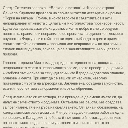
След “Сатенена заплаха”, “Белязана истина” и “Красива отрова”
Даниела Кирилова предлага на своите читатели четвъртия си роман
“Порив на вятъра”. Роман, в който героите и събитията са взети
неподправени от живота с цялата им многопластова противоречивост.
Една разтърсваща житейска драма, в която добро и зло се редуват,
понятията правилно и неправилно се преплитат в единен конгломерат,
спуснат от Фортуна, и в който всеки един трябва да открие и приеме
своята житейска позиция – правилна или неправилна – но при всички
случаи индивидуална, вписваща се в заобикалящите ни общество и
природа.
Главната героиня Мия е млада тридесетгодишна жена, попаднала на
неправилното място в неправилното време, което преобръща целия й
житейски път и срива за секунди всичките й градени дотогава планове,
блянове и мечти. При опит да се защити от насилие, неволно
причинява смъртта на агресора си. Заклеймена, осъдена за убийство,
всички перспективи за нормален живот са обречени.
След излизането си от затвора, тя е принудена да смени името си, да
напусне семейството и родината. Останала без работа, без средства
за препитание, тя е на ръба на оцеляването. Отчаяна и обезверена, на
хиляда километра от дома си, Мия успява да си намери работа в една
конеферма в Кападокия. Любовта й към конете й помага да се впише
на новото място и да спечели уважението и приятелството на
работниците във фермата.