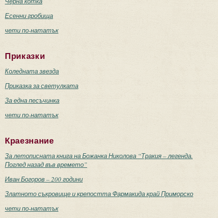
Черна котка
Есенни гробища
чети по-нататък
Приказки
Коледната звезда
Приказка за светулката
За една песъчинка
чети по-нататък
Краезнание
За летописната книга на Божанка Николова “Тракия – легенда.
Поглед назад във времето”
Иван Богоров – 200 години
Златното съкровище и крепостта Фармакида край Приморско
чети по-нататък