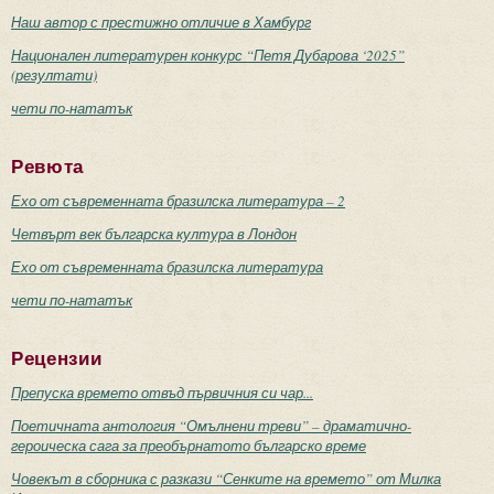
Наш автор с престижно отличие в Хамбург
Национален литературен конкурс “Петя Дубарова ‘2025”
(резултати)
чети по-нататък
Ревюта
Ехо от съвременната бразилска литература – 2
Четвърт век българска култура в Лондон
Ехо от съвременната бразилска литература
чети по-нататък
Рецензии
Препуска времето отвъд първичния си чар...
Поетичната антология “Омълнени треви” – драматично-
героическа сага за преобърнатото българско време
Човекът в сборника с разкази “Сенките на времето” от Милка