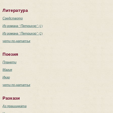
Литература
Средството
Из романа “Петрихор” (1)
Из романа “Петрихор” (2)
чети по-нататък
Поезия
Планети
Магия
Икар
чети по-нататък
Разкази
Аз прашинката