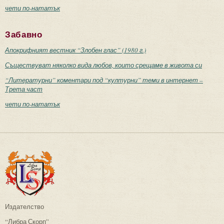
чети по-нататък
Забавно
Апокрифният вестник “Злобен глас” (1980 г.)
Съществуват няколко вида любов, които срещаме в живота си
“Литературни” коментари под “културни” теми в интернет –
Трета част
чети по-нататък
Издателство
“Либра Скорп”