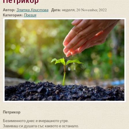
Петрикор
Автор:
Дата:
Златка Христова
неделя, 20 November, 2022
Категория:
Поезия
Петрикор
Безименното днес е вчерашното утре.
Завиваш си душата със каквото е останало.