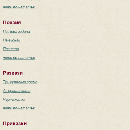
чети по-нататък
Поезия
На Нова година
Не е юнак
Планети
чети по-нататък
Разкази
Три куршума време
Аз прашинката
Черна котка
чети по-нататък
Приказки