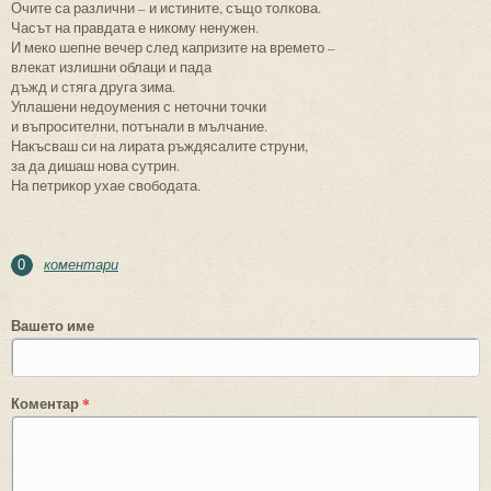
Очите са различни – и истините, също толкова.
Часът на правдата е никому ненужен.
И меко шепне вечер след капризите на времето –
влекат излишни облаци и пада
дъжд и стяга друга зима.
Уплашени недоумения с неточни точки
и въпросителни, потънали в мълчание.
Накъсваш си на лирата ръждясалите струни,
за да дишаш нова сутрин.
На петрикор ухае свободата.
коментари
0
Вашето име
Коментар
*