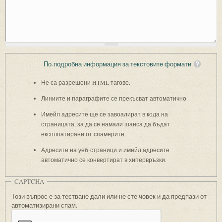
По-подробна информация за текстовите формати
Не са разрешени HTML тагове.
Линиите и параграфите се прекъсват автоматично.
Имейл адресите ще се завоалират в кода на
страницата, за да се намали шанса да бъдат
експлоатирани от спамерите.
Адресите на уеб-страници и имейл адресите
автоматично се конвертират в хипервръзки.
CAPTCHA
Този въпрос е за тестване дали или не сте човек и да предпази от
автоматизирани спам.