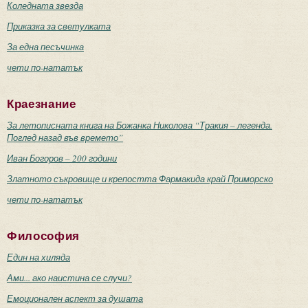
Коледната звезда
Приказка за светулката
За една песъчинка
чети по-нататък
Краезнание
За летописната книга на Божанка Николова “Тракия – легенда.
Поглед назад във времето”
Иван Богоров – 200 години
Златното съкровище и крепостта Фармакида край Приморско
чети по-нататък
Философия
Един на хиляда
Ами... ако наистина се случи?
Емоционален аспект за душата