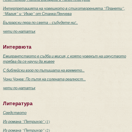
Интерпретацията на човешкото в стихотворенията “Планети”,
“Магия” и “Икар” от Станка Пенчева
Български пера по света – събудете ни!..
чети по-нататък
Интервюта
Емигрантството е съдба и мисия, с която човекът на изкуството
трябва да се научи да живее
С библейски взор по пътищата на времето...
Чони Чонев: По пътя на солената реалност...
чети по-нататък
Литература
Средството
Из романа “Петрихор” (1)
Из романа “Петрихор” (2)