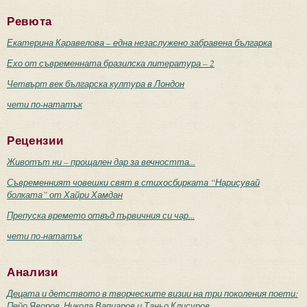
Ревюта
Екатерина Каравелова – една незаслужено забравена българка
Ехо от съвременната бразилска литература – 2
Четвърт век българска култура в Лондон
чети по-нататък
Рецензии
Животът ни – прощален дар за вечността...
Съвременният човешки свят в стихосбирката “Нарисувай
болката” от Хайри Хамдан
Препуска времето отвъд първичния си чар...
чети по-нататък
Анализи
Децата и детството в творческите визии на три поколения поети:
Пейо Яворов, Никола Вапцаров и Таньо Клисуров