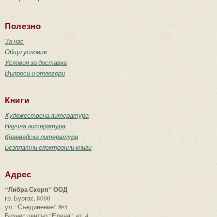
Полезно
За нас
Общи условия
Условия за доставка
Въпроси и отговори
Книги
Художествена литература
Научна литература
Краеведска литература
Безплатни електронни книги
Адрес
“Либра Скорп” ООД
гр. Бургас, 8000
ул. “Съединение” №5
Бизнес център “Елена”, ет. 4