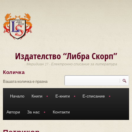
Премини към основното съдържание
Издателство “Либра Скорп”
Меридиан 27 - Електронно списание за литература
Количка
Търси
Форма за търсене
Вашата количка е празна
Начало
Книги
Е-книги
Е-списание
Автори
За нас
Контакти