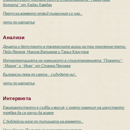
болката” от Хайри Хамдан
Препуска времето отвъд първичния си чар...
чети по-нататък
Анализи
Децата и детството в творческите визии на три поколения поети:
Пейо Яворов, Никола Вапцаров и Таньо Клисуров
Интерпретацията на човешкото в стихотворенията “Планети”,
“Магия” и “Икар” от Станка Пенчева
Български пера по света – събудете ни!..
чети по-нататък
Интервюта
Емигрантството е съдба и мисия, с която човекът на изкуството
трябва да се научи да живее
С библейски взор по пътищата на времето...