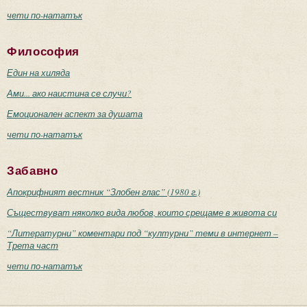
чети по-нататък
Философия
Един на хиляда
Ами... ако наистина се случи?
Емоционален аспект за душата
чети по-нататък
Забавно
Апокрифният вестник “Злобен глас” (1980 г.)
Съществуват няколко вида любов, които срещаме в живота си
“Литературни” коментари под “културни” теми в интернет –
Трета част
чети по-нататък