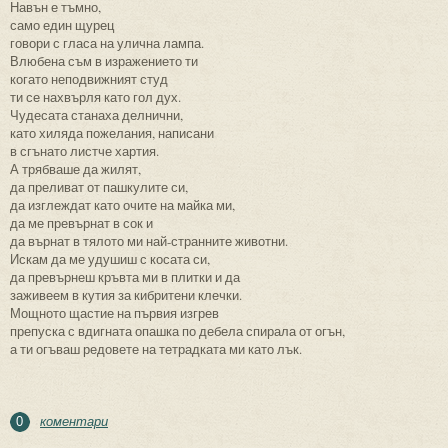
Навън е тъмно,
само един щурец
говори с гласа на улична лампа.
Влюбена съм в изражението ти
когато неподвижният студ
ти се нахвърля като гол дух.
Чудесата станаха делнични,
като хиляда пожелания, написани
в сгънато листче хартия.
А трябваше да жилят,
да преливат от пашкулите си,
да изглеждат като очите на майка ми,
да ме превърнат в сок и
да върнат в тялото ми най-странните животни.
Искам да ме удушиш с косата си,
да превърнеш кръвта ми в плитки и да
заживеем в кутия за кибритени клечки.
Мощното щастие на първия изгрев
препуска с вдигната опашка по дебела спирала от огън,
а ти огъваш редовете на тетрадката ми като лък.
коментари
0