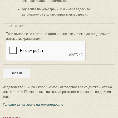
експлоатирани от спамерите.
Адресите на уеб-страници и имейл адресите
автоматично се конвертират в хипервръзки.
CAPTCHA
Този въпрос е за тестване дали или не сте човек и да предпази от
автоматизирани спам.
Издателство "Либра Скорп" не носи отговорност за съдържанието на
коментарите. Призоваваме ви за толерантност и спазване на добрия
тон.
Условия за ползване на коментарите