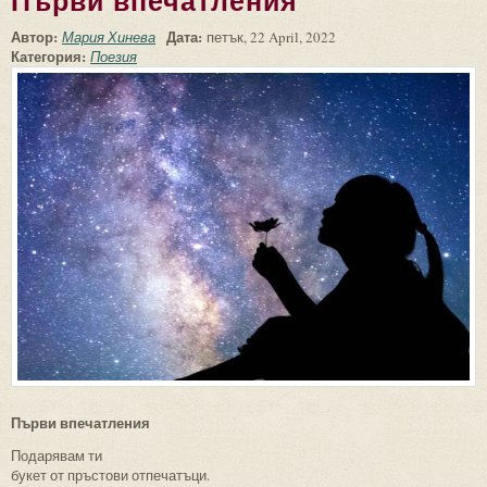
Първи впечатления
Автор:
Дата:
Мария Хинева
петък, 22 April, 2022
Категория:
Поезия
Първи впечатления
Подарявам ти
букет от пръстови отпечатъци.