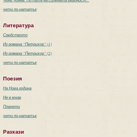
Чони Чонев: По пътя на солената реалност...
чети по-нататък
Литература
Средството
Из романа “Петрихор” (1)
Из романа “Петрихор” (2)
чети по-нататък
Поезия
На Нова година
Не е юнак
Планети
чети по-нататък
Разкази