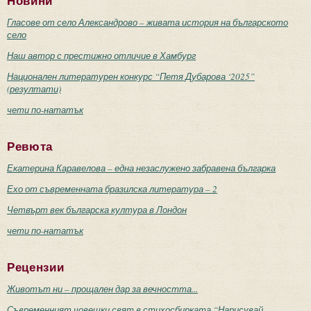
Новини
Гласове от село Александрово – живата история на българското
село
Наш автор с престижно отличие в Хамбург
Национален литературен конкурс “Петя Дубарова ‘2025”
(резултати)
чети по-нататък
Ревюта
Екатерина Каравелова – една незаслужено забравена българка
Ехо от съвременната бразилска литература – 2
Четвърт век българска култура в Лондон
чети по-нататък
Рецензии
Животът ни – прощален дар за вечността...
Съвременният човешки свят в стихосбирката “Нарисувай