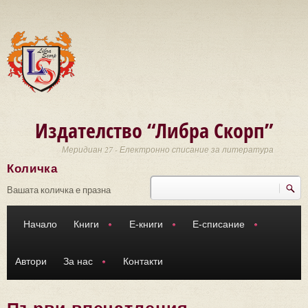
Премини към основното съдържание
Издателство “Либра Скорп”
Меридиан 27 - Електронно списание за литература
Количка
Търси
Форма за търсене
Вашата количка е празна
Начало
Книги
Е-книги
Е-списание
Автори
За нас
Контакти