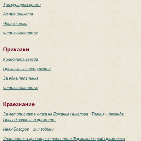
Три куршума време
Аз прашинката
Черна котка
чети по-нататък
Приказки
Коледната звезда
Приказка за светулката
За една песъчинка
чети по-нататък
Краезнание
За летописната книга на Божанка Николова “Тракия – легенда.
Поглед назад във времето”
Иван Богоров – 200 години
Златното съкровище и крепостта Фармакида край Приморско