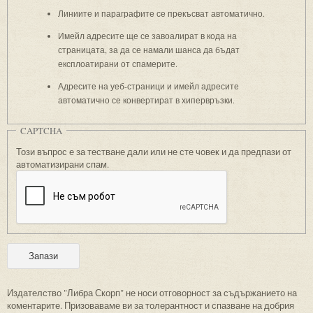
Линиите и параграфите се прекъсват автоматично.
Имейл адресите ще се завоалират в кода на
страницата, за да се намали шанса да бъдат
експлоатирани от спамерите.
Адресите на уеб-страници и имейл адресите
автоматично се конвертират в хипервръзки.
CAPTCHA
Този въпрос е за тестване дали или не сте човек и да предпази от
автоматизирани спам.
Издателство "Либра Скорп" не носи отговорност за съдържанието на
коментарите. Призоваваме ви за толерантност и спазване на добрия