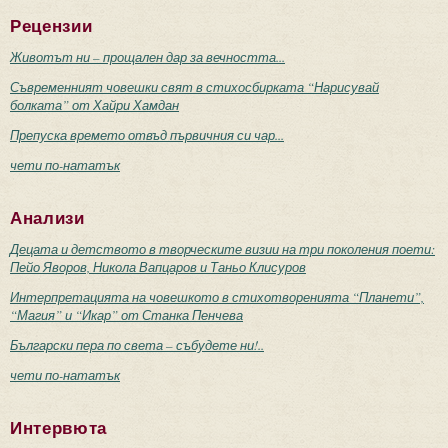
Рецензии
Животът ни – прощален дар за вечността...
Съвременният човешки свят в стихосбирката “Нарисувай
болката” от Хайри Хамдан
Препуска времето отвъд първичния си чар...
чети по-нататък
Анализи
Децата и детството в творческите визии на три поколения поети:
Пейо Яворов, Никола Вапцаров и Таньо Клисуров
Интерпретацията на човешкото в стихотворенията “Планети”,
“Магия” и “Икар” от Станка Пенчева
Български пера по света – събудете ни!..
чети по-нататък
Интервюта