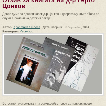
Отзив за книгата на д-р Герго
Цонков
Добри думи за добрия човек д-р Цонков и добрата му книга “Това се
случи. Спомени на детския лекар”.
Автор:
Дата:
Христина Стоева
вторник, 30 September, 2014
Категория:
Рецензии
Естествен е стремежът на всеки добър човек да направи нещо