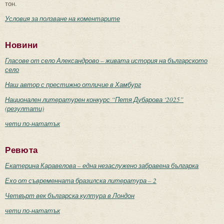
тон.
Условия за ползване на коментарите
Новини
Гласове от село Александрово – живата история на българското
село
Наш автор с престижно отличие в Хамбург
Национален литературен конкурс “Петя Дубарова ‘2025”
(резултати)
чети по-нататък
Ревюта
Екатерина Каравелова – една незаслужено забравена българка
Ехо от съвременната бразилска литература – 2
Четвърт век българска култура в Лондон
чети по-нататък