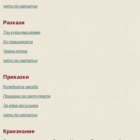
чети по-нататък
Разкази
Три куршума време
Аз прашинката
Черна котка
чети по-нататък
Приказки
Коледната звезда
Приказка за светулката
За една песъчинка
чети по-нататък
Краезнание