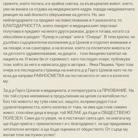
грижите, които полага, и в крайна сметка, за възвърнатия живот, което,
уви не винаги се отдава на медицинските кадри, поради неадекватната
реакция на най-близкото обкръжение на детето. Но, ако
неблагодарните са предмет на повествование в 9 разказчета, то
БЛАГОДАРНОСТТА, която лекарят и медицинският персонал
получава е предмет на много други разкази, дори и тогава, когато са
обособени в раздел “Хумор и сатира” или в “Очерци”. В тези кратки, но
дълбоко съдържателни изложения д-р Цонков е отделил внимание и
на лекари, и на санитарки, и на всички, които са посветили живота си
на детското здравеопазване, на децата – този безценен капитал на
нацията ни. И може би от скромност, като последен очерк, публикува
този, който за него е написала друга авторка – Янка Пешева. Чрез този
очерк и в последната страница на книгата д-р Герго Цонков като че ли
иска да направи РАВНОСМЕТКА на постигнатото от него и колегите
му.
За д-р Герго Цонков и медицината, и литературата са ПРИЗВАНИЕ. На
тях той служи неизменно в продължение на целия си житейски път.
Без тях животът му губи смисъл, защото, въпреки радостта и
удовлетвореността, която изпитва от това, че има щастлив семеен
живот, способни деца и внуци, той ЖЕЛАЕ да бъде и ОБЩЕСТВЕНО
ПОЛЕЗЕН. Смея да го уверя, че е постигнал свята цел, че книгата му
ще бъде приета с признателност и с благодарност, че ще предизвика
читателски интерес и ще бъде оценена от обществото. От сърце му
желая този заслужен успех!