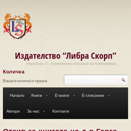
Премини към основното съдържание
Издателство “Либра Скорп”
Меридиан 27 - Електронно списание за литература
Количка
Търси
Форма за търсене
Вашата количка е празна
Начало
Книги
Е-книги
Е-списание
Автори
За нас
Контакти