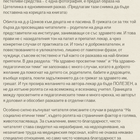
пестеливи средства – с една фотография, е предал образа на
Цетелинка в едноименния разказ. (Предлагам тази снимка да бъде
поставена на корицата на книгата)
Обичта на д-р Цонков към децата не е пасивна. В грижата си за тях той
бърза да просвещава читателите – родители на деца или
представители на институции, занимаващи се със здравето им. И това
прави не с назидателния тон на патил и препатил лекар, а чрез
конкретни случаи от практиката си. И тонът е доброжелателен, и
повествованието е увлекателно, лишено от пампозни фрази, от
чуждици, съвсем естествено и тъй както се разказва на най-близки
приятели. В два раздела: “На здравно просветни теми” и “На здравно-
педагогически теми” ни запознава с много случаи, когато в доброто
желание да помогнат на детето си, родителите, бабите и дядовците,
въобще хората, поели задължението да се грижат за здравето им,
грешат. И тук прозира желанието на автора-лекар да бъде ПОЛЕЗЕН, а
не да изтъкне ролята си на всеможещ и всезнаещ учител. Границата
между просветните и педагогическите теми е много крехка, но авторът
я доловил и обособил разказите в отделни глави.
Особено силно вълнуват читателя описаните случаи в раздела “На
социално етични теми”, където ролята на страничния фактор е голяма,
животоспасяваща. За съжаление, вместо благодарност, често
читателят става свидетел на неразбиране, на недооценяване, на
незачитане труда на медицинския персонал, който не очаква някакво
специално отношение, но само чисто човешка благодарност за