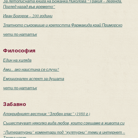
За летописната книга на Божанка Николова “Тракия – легенда.
Поглед назад във времето”
Иван Богоров – 200 години
Златното съкровище и крепостта Фармакида край Приморско
чети по-нататък
Философия
Един на хиляда
Ами... ако наистина се случи?
Емоционален аспект за душата
чети по-нататък
Забавно
Апокрифният вестник “Злобен глас” (1980 г.)
Съществуват няколко вида любов, които срещаме в живота си
“Литературни” коментари под “културни” теми в интернет –
Трета част