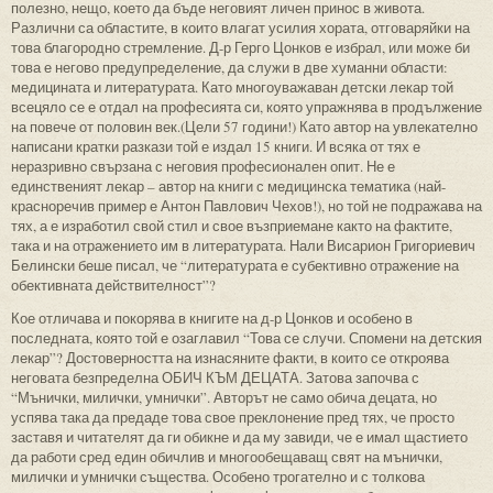
полезно, нещо, което да бъде неговият личен принос в живота.
Различни са областите, в които влагат усилия хората, отговаряйки на
това благородно стремление. Д-р Герго Цонков е избрал, или може би
това е негово предупределение, да служи в две хуманни области:
медицината и литературата. Като многоуважаван детски лекар той
всецяло се е отдал на професията си, която упражнява в продължение
на повече от половин век.(Цели 57 години!) Като автор на увлекателно
написани кратки разкази той е издал 15 книги. И всяка от тях е
неразривно свързана с неговия професионален опит. Не е
единственият лекар – автор на книги с медицинска тематика (най-
красноречив пример е Антон Павлович Чехов!), но той не подражава на
тях, а е изработил свой стил и свое възприемане както на фактите,
така и на отражението им в литературата. Нали Висарион Григориевич
Белински беше писал, че “литературата е субективно отражение на
обективната действителност”?
Кое отличава и покорява в книгите на д-р Цонков и особено в
последната, която той е озаглавил “Това се случи. Спомени на детския
лекар”? Достоверността на изнасяните факти, в които се откроява
неговата безпределна ОБИЧ КЪМ ДЕЦАТА. Затова започва с
“Мънички, милички, умнички”. Авторът не само обича децата, но
успява така да предаде това свое преклонение пред тях, че просто
заставя и читателят да ги обикне и да му завиди, че е имал щастието
да работи сред един обичлив и многообещаващ свят на мънички,
милички и умнички същества. Особено трогателно и с толкова