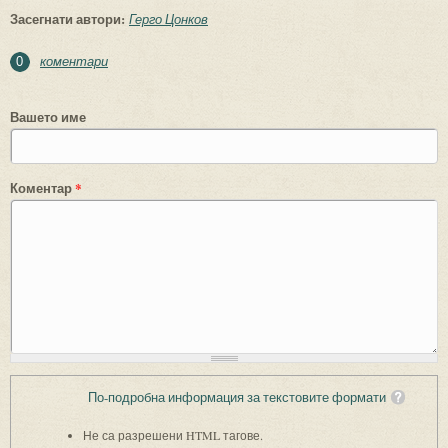
Засегнати автори:
Герго Цонков
коментари
0
Вашето име
Коментар
*
По-подробна информация за текстовите формати
Не са разрешени HTML тагове.