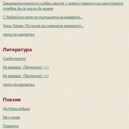
Емигрантството е съдба и мисия, с която човекът на изкуството
трябва да се научи да живее
С библейски взор по пътищата на времето...
Чони Чонев: По пътя на солената реалност...
чети по-нататък
Литература
Средството
Из романа “Петрихор” (1)
Из романа “Петрихор” (2)
чети по-нататък
Поезия
На Нова година
Не е юнак
Планети