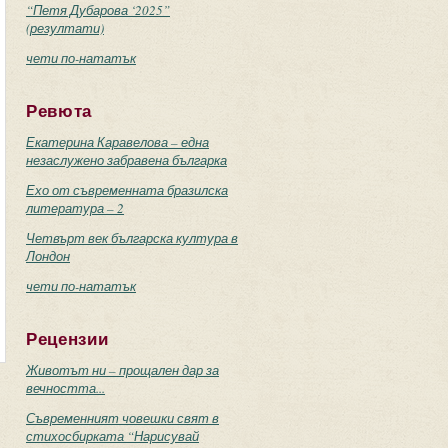
“Петя Дубарова ‘2025”
(резултати)
чети по-нататък
Ревюта
Екатерина Каравелова – една
незаслужено забравена българка
Ехо от съвременната бразилска
литература – 2
Четвърт век българска култура в
Лондон
чети по-нататък
Рецензии
Животът ни – прощален дар за
вечността...
Съвременният човешки свят в
стихосбирката “Нарисувай