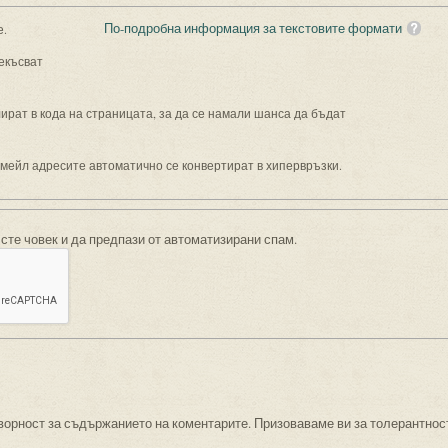
По-подробна информация за текстовите формати
е.
екъсват
рат в кода на страницата, за да се намали шанса да бъдат
имейл адресите автоматично се конвертират в хипервръзки.
 сте човек и да предпази от автоматизирани спам.
ворност за съдържанието на коментарите. Призоваваме ви за толерантнос