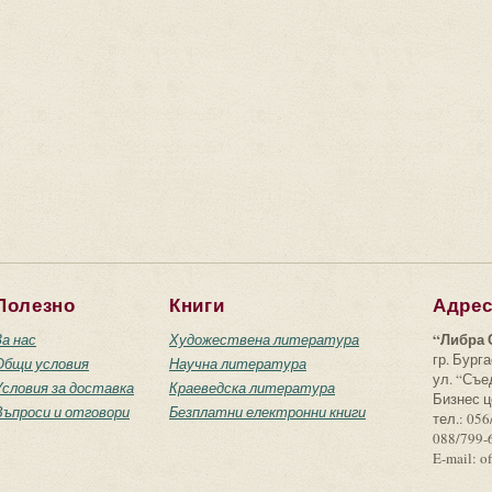
Полезно
Книги
Адре
“Либра 
За нас
Художествена литература
гр. Бурга
Общи условия
Научна литература
ул. “Съ
Условия за доставка
Краеведска литература
Бизнес ц
Въпроси и отговори
Безплатни електронни книги
тел.: 056
088/799-
E-mail: o