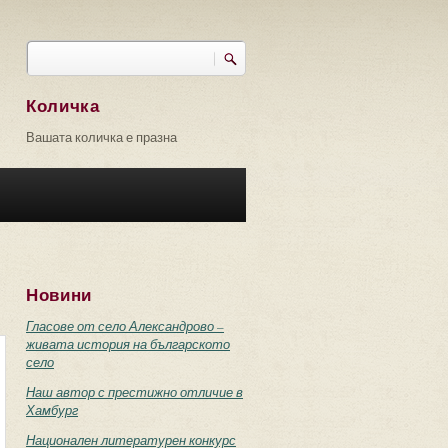
Търси
Форма за търсене
Количка
Вашата количка е празна
Новини
Гласове от село Александрово –
живата история на българското
село
Наш автор с престижно отличие в
Хамбург
Национален литературен конкурс