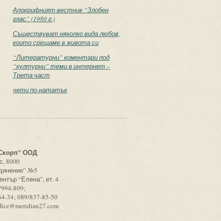
Апокрифният вестник “Злобен
глас” (1980 г.)
Съществуват няколко вида любов,
които срещаме в живота си
“Литературни” коментари под
“културни” теми в интернет –
Трета част
чети по-нататък
с
Скорп” ООД
с, 8000
единение” №5
ентър “Елена”, ет. 4
/994-809;
64-34; 089/837-85-50
ffice@meridian27.com