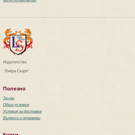
чети по-нататък
Издателство
“Либра Скорп”
Полезно
За нас
Общи условия
Условия за доставка
Въпроси и отговори
Книги