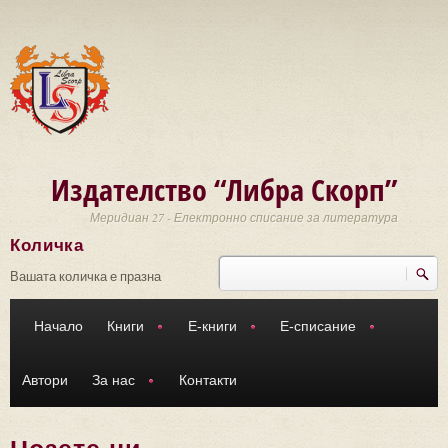
Премини към основното съдържание
Издателство “Либра Скорп”
Меридиан 27 - Електронно списание за литература
Количка
Търси
Форма за търсене
Вашата количка е празна
Начало
Книги
Е-книги
Е-списание
Автори
За нас
Контакти