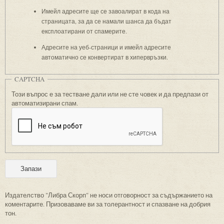
Имейл адресите ще се завоалират в кода на
страницата, за да се намали шанса да бъдат
експлоатирани от спамерите.
Адресите на уеб-страници и имейл адресите
автоматично се конвертират в хипервръзки.
CAPTCHA
Този въпрос е за тестване дали или не сте човек и да предпази от
автоматизирани спам.
Издателство "Либра Скорп" не носи отговорност за съдържанието на
коментарите. Призоваваме ви за толерантност и спазване на добрия
тон.