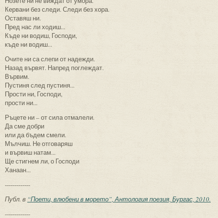
Нозете ни не виждат от умора.
Кервани без следи. Следи без хора.
Оставяш ни.
Пред нас ли ходиш...
Къде ни водиш, Господи,
къде ни водиш...
Очите ни са слепи от надежди.
Назад вървят. Напред поглеждат.
Вървим.
Пустиня след пустиня...
Прости ни, Господи,
прости ни...
Ръцете ни – от сила отмалели.
Да сме добри
или да бъдем смели.
Мълчиш. Не отговаряш
и вървиш натам...
Ще стигнем ли, о Господи
Ханаан...
-------------
Публ. в
“Поети, влюбени в морето”, Антология поезия, Бургас, 2010.
-------------