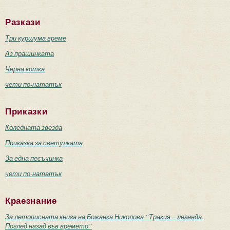
Разкази
Три куршума време
Аз прашинката
Черна котка
чети по-нататък
Приказки
Коледната звезда
Приказка за светулката
За една песъчинка
чети по-нататък
Краезнание
За летописната книга на Божанка Николова “Тракия – легенда.
Поглед назад във времето”