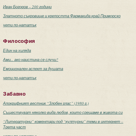
Иван Богоров – 200 години
Златното съкровище и крепостта Фармакида край Приморско
чети по-нататък
Философия
Един на хиляда
Ами... ако наистина се случи?
Емоционален аспект за душата
чети по-нататък
Забавно
Апокрифният вестник “Злобен глас” (1980 г.)
Съществуват няколко вида любов, които срещаме в живота си
“Литературни” коментари под “културни” теми в интернет –
Трета част