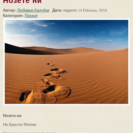
Нозете ни
Автор:
Дата:
Любомир Калудов
неделя, 14 February, 2016
Категория:
Поезия
Нозете ни
На Христо Фотев