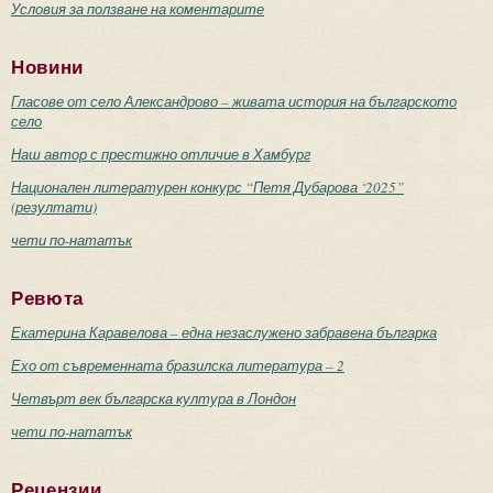
Условия за ползване на коментарите
Новини
Гласове от село Александрово – живата история на българското
село
Наш автор с престижно отличие в Хамбург
Национален литературен конкурс “Петя Дубарова ‘2025”
(резултати)
чети по-нататък
Ревюта
Екатерина Каравелова – една незаслужено забравена българка
Ехо от съвременната бразилска литература – 2
Четвърт век българска култура в Лондон
чети по-нататък
Рецензии