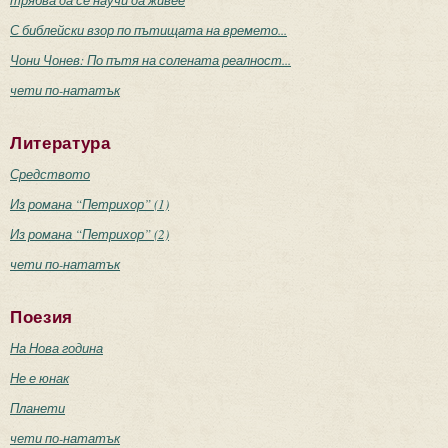
трябва да се научи да живее
С библейски взор по пътищата на времето...
Чони Чонев: По пътя на солената реалност...
чети по-нататък
Литература
Средството
Из романа “Петрихор” (1)
Из романа “Петрихор” (2)
чети по-нататък
Поезия
На Нова година
Не е юнак
Планети
чети по-нататък