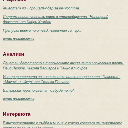
Животът ни – прощален дар за вечността...
Съвременният човешки свят в стихосбирката “Нарисувай
болката” от Хайри Хамдан
Препуска времето отвъд първичния си чар...
чети по-нататък
Анализи
Децата и детството в творческите визии на три поколения поети:
Пейо Яворов, Никола Вапцаров и Таньо Клисуров
Интерпретацията на човешкото в стихотворенията “Планети”,
“Магия” и “Икар” от Станка Пенчева
Български пера по света – събудете ни!..
чети по-нататък
Интервюта
Емигрантството е съдба и мисия, с която човекът на изкуството