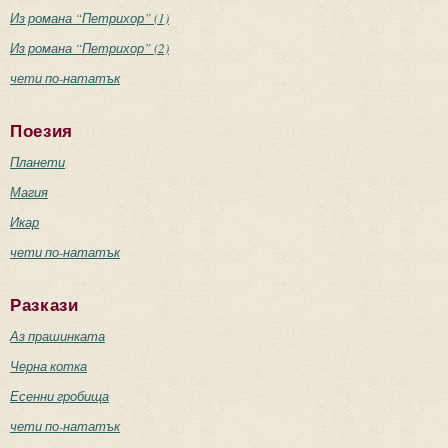
Из романа “Петрихор” (1)
Из романа “Петрихор” (2)
чети по-нататък
Поезия
Планети
Магия
Икар
чети по-нататък
Разкази
Аз прашинката
Черна котка
Есенни гробища
чети по-нататък