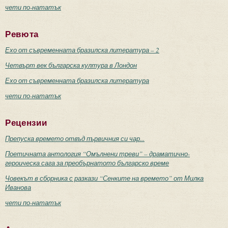
чети по-нататък
Ревюта
Ехо от съвременната бразилска литература – 2
Четвърт век българска култура в Лондон
Ехо от съвременната бразилска литература
чети по-нататък
Рецензии
Препуска времето отвъд първичния си чар...
Поетичната антология “Омълнени треви” – драматично-
героическа сага за преобърнатото българско време
Човекът в сборника с разкази “Сенките на времето” от Милка
Иванова
чети по-нататък