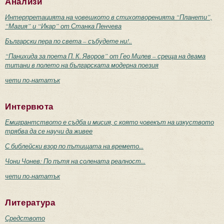
Анализи
Интерпретацията на човешкото в стихотворенията “Планети”,
“Магия” и “Икар” от Станка Пенчева
Български пера по света – събудете ни!..
“Панихида за поета П. К. Яворов” от Гео Милев – среща на двама
титани в полето на българската модерна поезия
чети по-нататък
Интервюта
Емигрантството е съдба и мисия, с която човекът на изкуството
трябва да се научи да живее
С библейски взор по пътищата на времето...
Чони Чонев: По пътя на солената реалност...
чети по-нататък
Литература
Средството