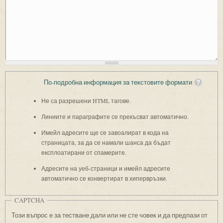
По-подробна информация за текстовите формати
Не са разрешени HTML тагове.
Линиите и параграфите се прекъсват автоматично.
Имейл адресите ще се завоалират в кода на
страницата, за да се намали шанса да бъдат
експлоатирани от спамерите.
Адресите на уеб-страници и имейл адресите
автоматично се конвертират в хипервръзки.
CAPTCHA
Този въпрос е за тестване дали или не сте човек и да предпази от