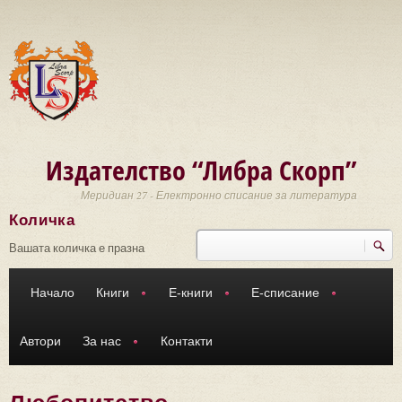
Премини към основното съдържание
Издателство “Либра Скорп”
Меридиан 27 - Електронно списание за литература
Количка
Търси
Форма за търсене
Вашата количка е празна
Начало
Книги
Е-книги
Е-списание
Автори
За нас
Контакти