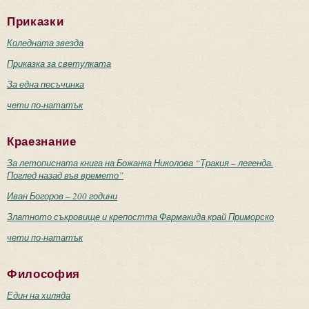
Приказки
Коледната звезда
Приказка за светулката
За една песъчинка
чети по-нататък
Краезнание
За летописната книга на Божанка Николова “Тракия – легенда.
Поглед назад във времето”
Иван Богоров – 200 години
Златното съкровище и крепостта Фармакида край Приморско
чети по-нататък
Философия
Един на хиляда