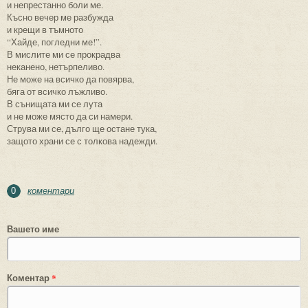
и непрестанно боли ме.
Късно вечер ме разбужда
и крещи в тъмното
“Хайде, погледни ме!”.
В мислите ми се прокрадва
неканено, нетърпеливо.
Не може на всичко да повярва,
бяга от всичко лъжливо.
В сънищата ми се лута
и не може място да си намери.
Струва ми се, дълго ще остане тука,
защото храни се с толкова надежди.
коментари
0
Вашето име
Коментар
*