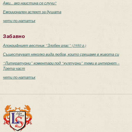
Ами... ако наистина се случи?
Емоционален аспект за душата
чети по-нататък
Забавно
Апокрифният вестник “Злобен глас” (1980 г.)
Съществуват няколко вида любов, които срещаме в живота си
“Литературни” коментари под “културни” теми в интернет –
Трета част
чети по-нататък