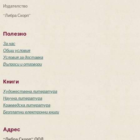
Издателство
“Либра Скорп”
Полезно
За нас
Общи условия
Условия за доставка
Въпроси и отговори
Книги
Художествена литература
Научна литература
Краеведска литература
Безплатни електронни книги
Адрес
“Либра Скорп” ООД