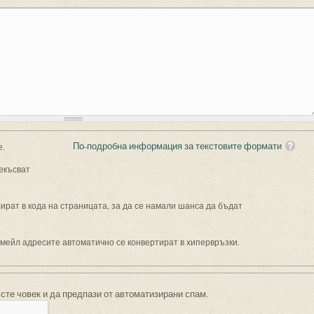
По-подробна информация за текстовите формати
е.
екъсват
рат в кода на страницата, за да се намали шанса да бъдат
имейл адресите автоматично се конвертират в хипервръзки.
 сте човек и да предпази от автоматизирани спам.