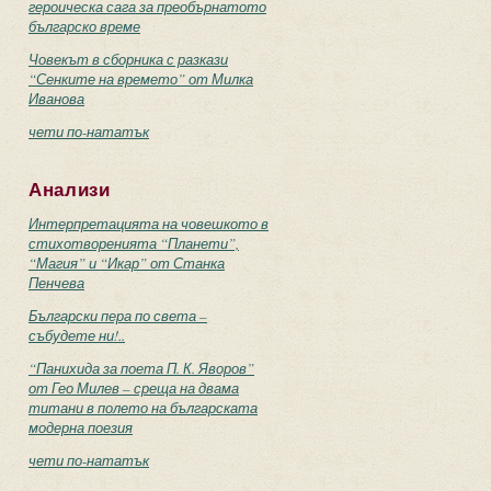
героическа сага за преобърнатото
българско време
Човекът в сборника с разкази
“Сенките на времето” от Милка
Иванова
чети по-нататък
Анализи
Интерпретацията на човешкото в
стихотворенията “Планети”,
“Магия” и “Икар” от Станка
Пенчева
Български пера по света –
събудете ни!..
“Панихида за поета П. К. Яворов”
от Гео Милев – среща на двама
титани в полето на българската
модерна поезия
чети по-нататък