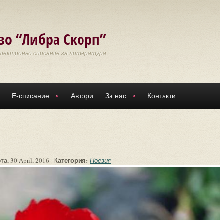
во “Либра Скорп”
Електронно списание за литература
Е-списание
Автори
За нас
Контакти
Категория:
та, 30 April, 2016
Поезия