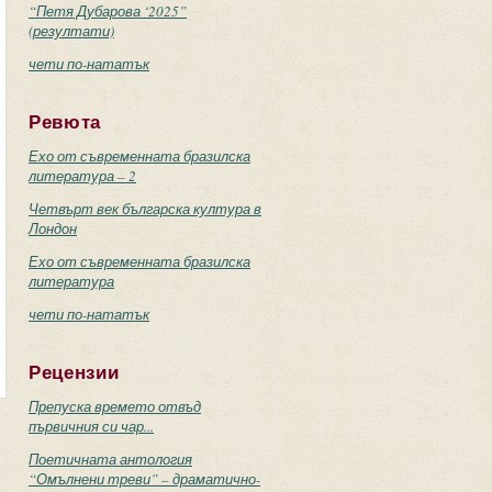
“Петя Дубарова ‘2025”
(резултати)
чети по-нататък
Ревюта
Ехо от съвременната бразилска
литература – 2
Четвърт век българска култура в
Лондон
Ехо от съвременната бразилска
литература
чети по-нататък
Рецензии
Препуска времето отвъд
първичния си чар...
Поетичната антология
“Омълнени треви” – драматично-