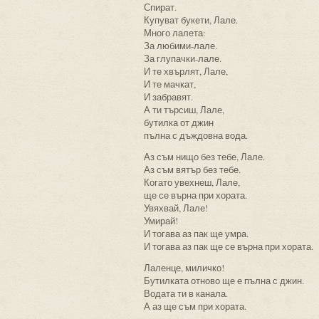
Спират.
Купуват букети, Лале.
Много лалета:
За любими-лале.
За глупачки-лале.
И те хвърлят, Лале,
И те мачкат,
И забравят.
А ти търсиш, Лале,
бутилка от джин
пълна с дъждовна вода.
Аз съм нищо без тебе, Лале.
Аз съм вятър без тебе.
Когато увехнеш, Лале,
ще се върна при хората.
Увяхвай, Лале!
Умирай!
И тогава аз пак ще умра.
И тогава аз пак ще се върна при хората.
Лаленце, миличко!
Бутилката отново ще е пълна с джин.
Водата ти в канала.
А аз ще съм при хората.