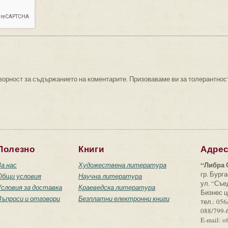
ворност за съдържанието на коментарите. Призоваваме ви за толерантнос
Полезно
Книги
Адре
“Либра 
За нас
Художествена литература
гр. Бурга
Общи условия
Научна литература
ул. “Съ
Условия за доставка
Краеведска литература
Бизнес ц
Въпроси и отговори
Безплатни електронни книги
тел.: 056
088/799-
E-mail: o