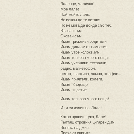
Лаленце, маличко!
Мое лале!
Най-мойто лале.
Не искам да те оставя.
Но не мога да дойда със теб.
Вързан съм.
Окован съм.
Имам грижливи родители.
Имам диплом от гимназия.
Имам утре колоквиум.
Имам толкова много неща:
Имам учебници, тетрадки,
радио, магнетофон,
легло, квартира, лампа, шкафче...
Имам приятели, колеги.
Имам “бъдеще”.
Имам “щастие”.
Имам толкова много неща!
И ти си излишно, Лале!
Какво правиш тука, Лале!
Гълташ отровния цигарен дим.
Вонята на джин.
Праха от книгите.