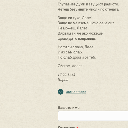
Глупавите думи и звуци от радиото.
Четеш безумните мисли по стената.
Защо си тука, Лале?
Защо не ме вземеш със себе си?
Не можеш, Лале!
Вярвам ти, че ако можеше
щеше да го направиш.
Но ти си слабо, Лале!
И аз съм слаб.
По-слаб дори и от теб.
Сбогом, лале!
17.05.1982
Варна
коментари
0
Вашето име
Коментар
*