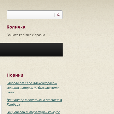
Търси
Форма за търсене
Количка
Вашата количка е празна
Новини
Гласове от село Александрово –
живата история на българското
село
Наш автор с престижно отличие в
Хамбург
Национален литературен конкурс