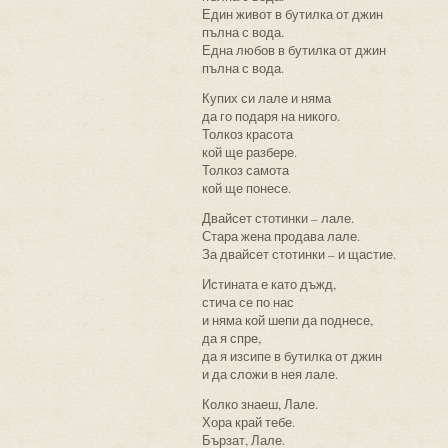
Един живот в бутилка от джин
пълна с вода.
Една любов в бутилка от джин
пълна с вода.
Купих си лале и няма
да го подаря на никого.
Толкоз красота
кой ще разбере.
Толкоз самота
кой ще понесе.
Двайсет стотинки – лале.
Стара жена продава лале.
За двайсет стотинки – и щастие.
Истината е като дъжд,
стича се по нас
и няма кой шепи да поднесе,
да я спре,
да я изсипе в бутилка от джин
и да сложи в нея лале.
Колко знаеш, Лале.
Хора край тебе.
Бързат, Лале.