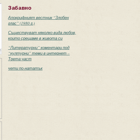
Забавно
Апокрифният вестник “Злобен
глас” (1980 г.)
Съществуват няколко вида любов,
които срещаме в живота си
“Литературни” коментари под
“културни” теми в интернет –
Трета част
чети по-нататък