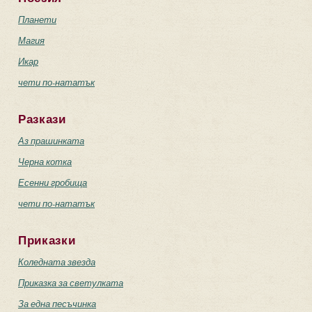
Планети
Магия
Икар
чети по-нататък
Разкази
Аз прашинката
Черна котка
Есенни гробища
чети по-нататък
Приказки
Коледната звезда
Приказка за светулката
За една песъчинка