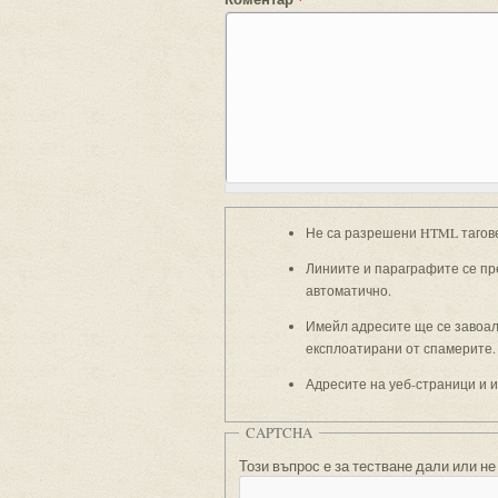
Не са разрешени HTML тагов
Линиите и параграфите се пр
автоматично.
Имейл адресите ще се завоали
експлоатирани от спамерите.
Адресите на уеб-страници и 
CAPTCHA
Този въпрос е за тестване дали или не