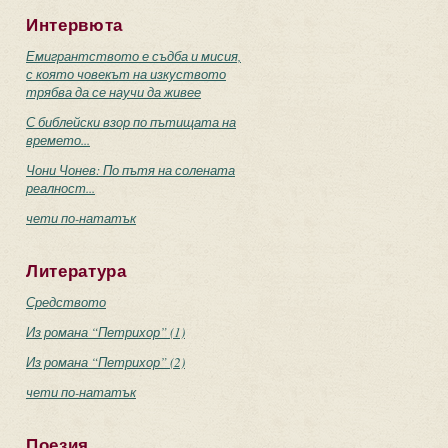
Интервюта
Емигрантството е съдба и мисия,
с която човекът на изкуството
трябва да се научи да живее
С библейски взор по пътищата на
времето...
Чони Чонев: По пътя на солената
реалност...
чети по-нататък
Литература
Средството
Из романа “Петрихор” (1)
Из романа “Петрихор” (2)
чети по-нататък
Поезия