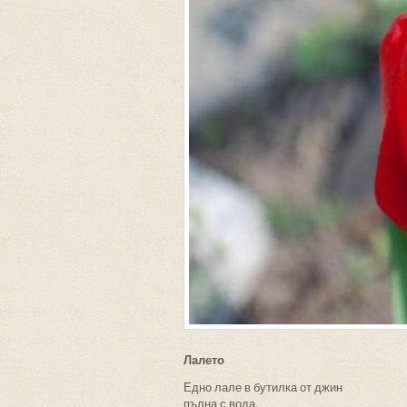
Лалето
Едно лале в бутилка от джин
пълна с вода.