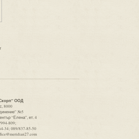
т
с
Скорп” ООД
с, 8000
единение” №5
ентър “Елена”, ет. 4
/994-809;
64-34; 089/837-85-50
ffice@meridian27.com