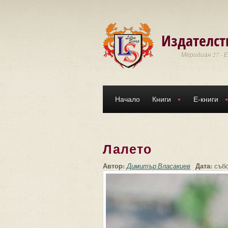
Премини към основното съдържание
Издателст
Меридиан 27 - 
Начало
Книги
Е-книги
Лалето
Автор:
Дата:
Димитър Власакиев
събо