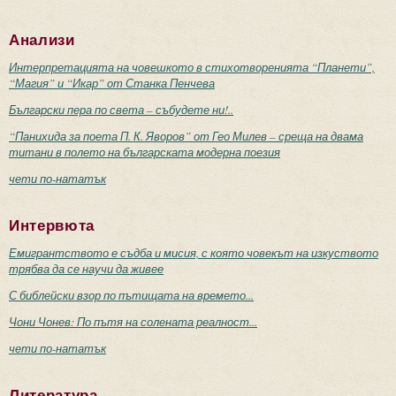
Анализи
Интерпретацията на човешкото в стихотворенията “Планети”,
“Магия” и “Икар” от Станка Пенчева
Български пера по света – събудете ни!..
“Панихида за поета П. К. Яворов” от Гео Милев – среща на двама
титани в полето на българската модерна поезия
чети по-нататък
Интервюта
Емигрантството е съдба и мисия, с която човекът на изкуството
трябва да се научи да живее
С библейски взор по пътищата на времето...
Чони Чонев: По пътя на солената реалност...
чети по-нататък
Литература