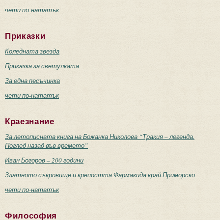
чети по-нататък
Приказки
Коледната звезда
Приказка за светулката
За една песъчинка
чети по-нататък
Краезнание
За летописната книга на Божанка Николова “Тракия – легенда.
Поглед назад във времето”
Иван Богоров – 200 години
Златното съкровище и крепостта Фармакида край Приморско
чети по-нататък
Философия