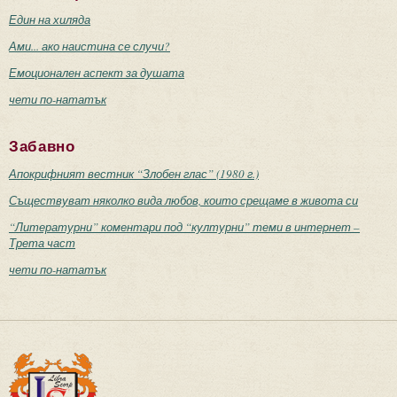
Един на хиляда
Ами... ако наистина се случи?
Емоционален аспект за душата
чети по-нататък
Забавно
Апокрифният вестник “Злобен глас” (1980 г.)
Съществуват няколко вида любов, които срещаме в живота си
“Литературни” коментари под “културни” теми в интернет –
Трета част
чети по-нататък