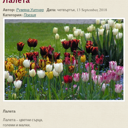
Лалета
Автор:
Дата:
Румяна Уитчер
четвъртък, 13 September, 2018
Категория:
Поезия
Лалета
Лалета – цветни сърца,
големи и малки,