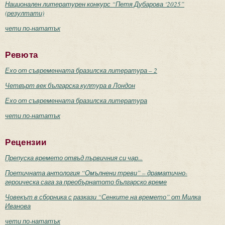
Национален литературен конкурс “Петя Дубарова ‘2025”
(резултати)
чети по-нататък
Ревюта
Ехо от съвременната бразилска литература – 2
Четвърт век българска култура в Лондон
Ехо от съвременната бразилска литература
чети по-нататък
Рецензии
Препуска времето отвъд първичния си чар...
Поетичната антология “Омълнени треви” – драматично-
героическа сага за преобърнатото българско време
Човекът в сборника с разкази “Сенките на времето” от Милка
Иванова
чети по-нататък