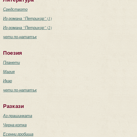
Средството
Из романа “Петрихор” (1)
Из романа “Петрихор” (2)
чети по-нататък
Поезия
Планети
Магия
Икар
чети по-нататък
Разкази
Аз прашинката
Черна котка
Есенни гробища