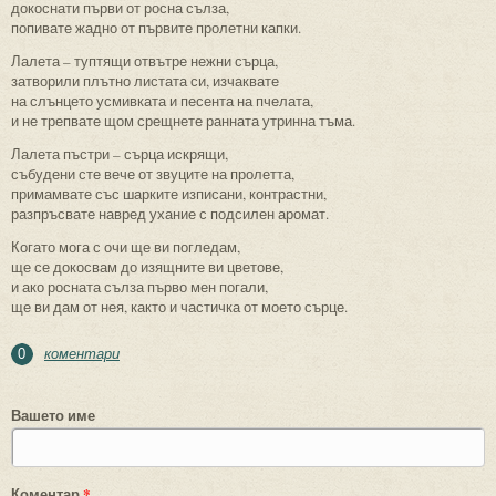
докоснати първи от росна сълза,
попивате жадно от първите пролетни капки.
Лалета – туптящи отвътре нежни сърца,
затворили плътно листата си, изчаквате
на слънцето усмивката и песента на пчелата,
и не трепвате щом срещнете ранната утринна тъма.
Лалета пъстри – сърца искрящи,
събудени сте вече от звуците на пролетта,
примамвате със шарките изписани, контрастни,
разпръсвате навред ухание с подсилен аромат.
Когато мога с очи ще ви погледам,
ще се докосвам до изящните ви цветове,
и ако росната сълза първо мен погали,
ще ви дам от нея, както и частичка от моето сърце.
коментари
0
Вашето име
Коментар
*