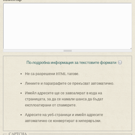
По-подробна информация за текстовите формати
Не са разрешени HTML тагове.
Линиите и параграфите се прекъсват автоматично.
Имейл адресите ще се завоалират в кода на
страницата, за да се намали шанса да бъдат
експлоатирани от спамерите.
Адресите на уеб-страници и имейл адресите
автоматично се конвертират в хипервръзки.
CAPTCHA