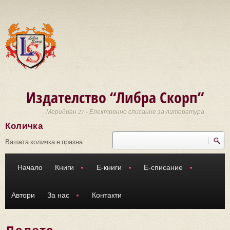
Премини към основното съдържание
Издателство “Либра Скорп”
Меридиан 27 - Електронно списание за литература
Количка
Търси
Форма за търсене
Вашата количка е празна
Начало
Книги
Е-книги
Е-списание
Автори
За нас
Контакти