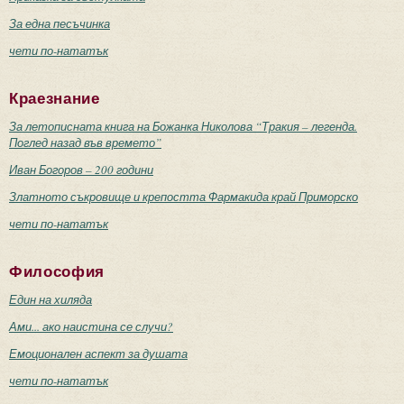
За една песъчинка
чети по-нататък
Краезнание
За летописната книга на Божанка Николова “Тракия – легенда.
Поглед назад във времето”
Иван Богоров – 200 години
Златното съкровище и крепостта Фармакида край Приморско
чети по-нататък
Философия
Един на хиляда
Ами... ако наистина се случи?
Емоционален аспект за душата
чети по-нататък