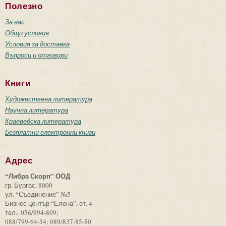
Полезно
За нас
Общи условия
Условия за доставка
Въпроси и отговори
Книги
Художествена литература
Научна литература
Краеведска литература
Безплатни електронни книги
Адрес
“Либра Скорп” ООД
гр. Бургас, 8000
ул. “Съединение” №5
Бизнес център “Елена”, ет. 4
тел.: 056/994-809;
088/799-64-34; 089/837-85-50