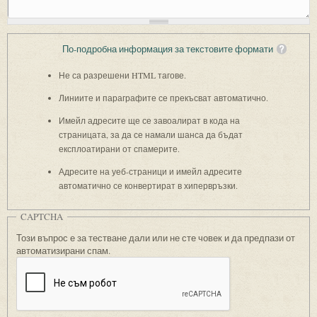
По-подробна информация за текстовите формати
Не са разрешени HTML тагове.
Линиите и параграфите се прекъсват автоматично.
Имейл адресите ще се завоалират в кода на
страницата, за да се намали шанса да бъдат
експлоатирани от спамерите.
Адресите на уеб-страници и имейл адресите
автоматично се конвертират в хипервръзки.
CAPTCHA
Този въпрос е за тестване дали или не сте човек и да предпази от
автоматизирани спам.