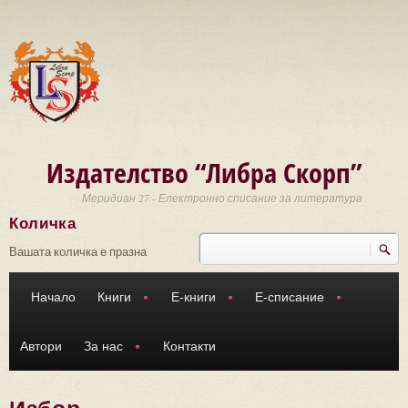
Премини към основното съдържание
Издателство “Либра Скорп”
Меридиан 27 - Електронно списание за литература
Количка
Търси
Форма за търсене
Вашата количка е празна
Начало
Книги
Е-книги
Е-списание
Автори
За нас
Контакти