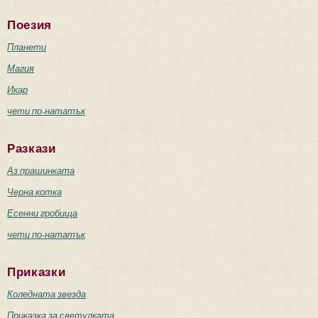
Поезия
Планети
Магия
Икар
чети по-нататък
Разкази
Аз прашинката
Черна котка
Есенни гробища
чети по-нататък
Приказки
Коледната звезда
Приказка за светулката