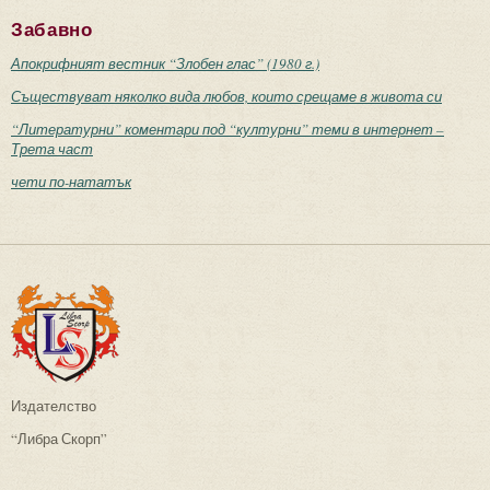
Забавно
Апокрифният вестник “Злобен глас” (1980 г.)
Съществуват няколко вида любов, които срещаме в живота си
“Литературни” коментари под “културни” теми в интернет –
Трета част
чети по-нататък
Издателство
“Либра Скорп”