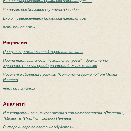
Ехо от съвременната бразилска литература – 2
Четвърт век българска култура в Лондон
Ехо от съвременната бразилска литература
чети по-нататък
Рецензии
Препуска времето отвъд първичния си чар...
Поетичната антология “Омълнени треви” – драматично-
героическа сага за преобърнатото българско време
Човекът в сборника с разкази “Сенките на времето” от Милка
Иванова
чети по-нататък
Анализи
Интерпретацията на човешкото в стихотворенията “Планети”,
“Магия” и “Икар” от Станка Пенчева
Български пера по света – събудете ни!..