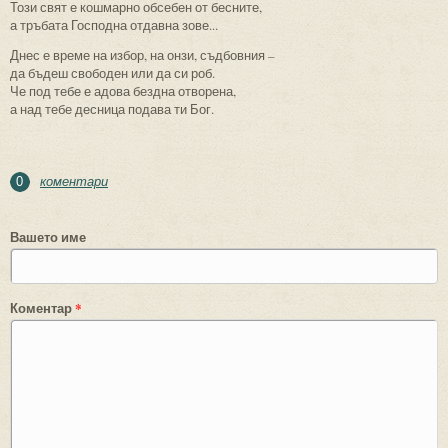
Този свят е кошмарно обсебен от бесните,
а тръбата Господна отдавна зове...
Днес е време на избор, на онзи, съдбовния –
да бъдеш свободен или да си роб.
Че под тебе е адова бездна отворена,
а над тебе десница подава ти Бог.
коментари
0
Вашето име
Коментар
*