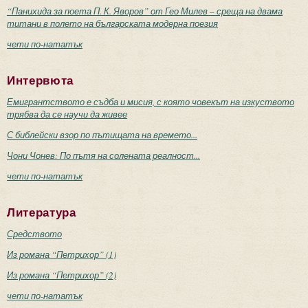
“Панихида за поета П. К. Яворов” от Гео Милев – среща на двама
титани в полето на българската модерна поезия
чети по-нататък
Интервюта
Емигрантството е съдба и мисия, с която човекът на изкуството
трябва да се научи да живее
С библейски взор по пътищата на времето...
Чони Чонев: По пътя на солената реалност...
чети по-нататък
Литература
Средството
Из романа “Петрихор” (1)
Из романа “Петрихор” (2)
чети по-нататък