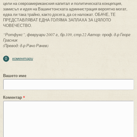
цели на севроамериканския капитал и политическата концепция,
замисъл и идея на Вашингтонската администрация вероятно могат,
едва ли така трайно, както досега, да се наложат. ОБАЧЕ, ТЕ
ПРЕДСТАВЛЯВАТ ЕДНА ГОЛЯМА ЗАПЛАХА ЗА ЦЯЛОТО
ЧОВЕЧЕСТВО.
“Ротфукс”, февруари 2007 г., бр.109, стр.22 Автор: проф. д-р Георг
Грасник
(Превод: д-р Рачо Рачев)
коментари
0
Вашето име
Коментар
*