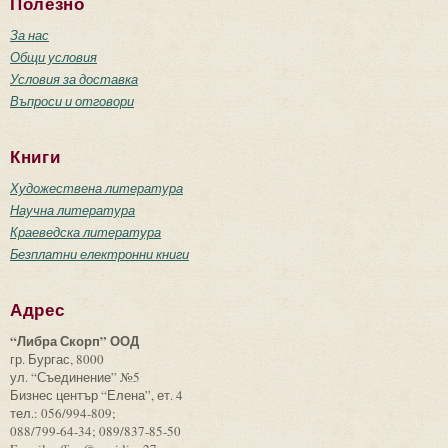
Полезно
За нас
Общи условия
Условия за доставка
Въпроси и отговори
Книги
Художествена литература
Научна литература
Краеведска литература
Безплатни електронни книги
Адрес
“Либра Скорп” ООД
гр. Бургас, 8000
ул. “Съединение” №5
Бизнес център “Елена”, ет. 4
тел.: 056/994-809;
088/799-64-34; 089/837-85-50