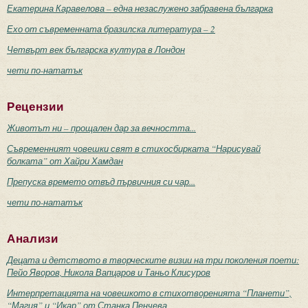
Екатерина Каравелова – една незаслужено забравена българка
Ехо от съвременната бразилска литература – 2
Четвърт век българска култура в Лондон
чети по-нататък
Рецензии
Животът ни – прощален дар за вечността...
Съвременният човешки свят в стихосбирката “Нарисувай
болката” от Хайри Хамдан
Препуска времето отвъд първичния си чар...
чети по-нататък
Анализи
Децата и детството в творческите визии на три поколения поети:
Пейо Яворов, Никола Вапцаров и Таньо Клисуров
Интерпретацията на човешкото в стихотворенията “Планети”,
“Магия” и “Икар” от Станка Пенчева