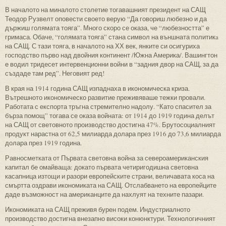
В началото на миналото столетие тогавашният президент на САЩ
Теодор Рузвелт оповести своето верую “Да говориш любезно и да
държиш голямата тояга”. Много скоро се оказа, че “любезността” е
гримаса. Обаче, “голямата тояга” стана символ на външната политикa
на САЩ. С тази тояга, в началото на ХХ век, янките си осигуриха
господство първо над двойния континент /Южна Америка/. Вашингтон
е водил тридесет интервенционни войни в “задния двор на САЩ, за да
създаде там ред”. Неговият ред!
В края на 1914 година САЩ изпаднаха в икономическа криза.
Вътрешното икономическо развитие преживяваше тежки провали.
Работата с експорта тръгна стремително надолу. “Като спасител за
бърза помощ” тогава се оказа войната: от 1914 до 1919 година делът
на САЩ от световното производство достигна 47%. Брутосоциалният
продукт нарастна от 62,5 милиарда долара през 1916 до 73,6 милиарда
долара през 1919 година.
Равносметката от Първата световна война за североамериканския
капитал бе омайваща: докато първата четиригодишна световна
касапница изтощи и разори европейските страни, величавата коса на
смъртта оздрави икономиката на САЩ. Отслабването на европейците
даде възможност на американците да нахлуят на техните пазари.
Икономиката на САЩ преживя бурен подем. Индустриалното
производство достигна внезапно високи конюнктури. Технологичният