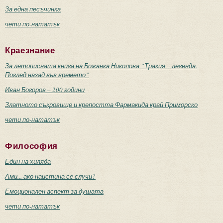
За една песъчинка
чети по-нататък
Краезнание
За летописната книга на Божанка Николова “Тракия – легенда.
Поглед назад във времето”
Иван Богоров – 200 години
Златното съкровище и крепостта Фармакида край Приморско
чети по-нататък
Философия
Един на хиляда
Ами... ако наистина се случи?
Емоционален аспект за душата
чети по-нататък