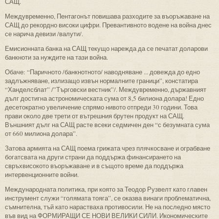
САЩ.
Междувременно, Пентагонът повишава разходите за въоръжаване на
САЩ до рекордно високи цифри. Превантивното водене на война днес
се нарича девизи /валути/.
Емисионната банка на САЩ текущо нарежда да се печатат доларови
банкноти за нуждите на тази война.
Обаче: “Паричното /банкнотното/ наводняване ... довежда до едно
задлъжняване, излизащо извън нормалните граници”, констатира
“Ханделсблат” /”Търговски вестник”/. Междувременно, държавният
дълг достигна астрономическата сума от 8,5 билиона долара! Едно
десетократно увеличение спрямо нивото отпреди 30 години. Това
прави около две трети от вътрешния брутен продукт на САЩ.
Външният дълг на САЩ расте всеки седмичен ден “с безумната сума
от 660 милиона долара”.
Затова армията на САЩ поема грижата чрез плячкосване и ограбване
богатсвата на други страни да поддържа финансирането на
свръхвисокото въоръжаване и в същото време да поддържа
интервенционните войни.
Международната политика, при която за Теодор Рузвелт като главен
инструмент служи “голямата тояга”, се оказва винаги проблематична,
съмнителна, тъй като нарастваха противосили. Не на последно място
във вид на ФОРМИРАЩИ СЕ НОВИ ВЕЛИКИ СИЛИ. Икономическите