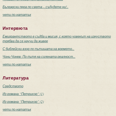
Български пера по света – събудете ни!..
чети по-нататък
Интервюта
Емигрантството е съдба и мисия, с която човекът на изкуството
трябва да се научи да живее
С библейски взор по пътищата на времето...
Чони Чонев: По пътя на солената реалност...
чети по-нататък
Литература
Средството
Из романа “Петрихор” (1)
Из романа “Петрихор” (2)
чети по-нататък