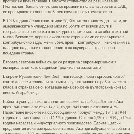
прогрес бе впечатляващ. Селското стопанство се разширяваше.
Платежният баланс отчетливо се промени в полза на страната. САЩ
се превърнаха в главен глобален кредитор, във велика сила.
В 1918 година Ленин констатира: “Действително можем да кажем, че
американските милиардери бяха по-богати от всички други и
географски се намираха в по-сигурно положение. Те се обогатиха най-
много. Всички те, дори и най-богатите страни, сами се превърнаха в
контрибуционно задължени.”/бел. прев. – контрибуция – изисквания за
плащане на данъци от населението на окупирана страна, респ.
победена страна/.
Втората световна война също се разкри за севроамериканския
империализъм като същински “родител на развитието”.
Въпреки Рузвелтовия New Deal – нов гешефт, нова търговия, който /
която/ донесе и социални отстъпки за успокояване на работническата
класа, в страната се очертаваше една сериозна дълготрайна криза с
висока безработица.
Войната успя да намали значително армията на безработните. Ако
през 1940 година те бяха 14,6%, то до 1945 година стигнаха 4,2%.
Нарастване вноските на брутосоциалния продукт между 1941 и 1944
година възлиза средно на 12,5% годишно. С около 2,5% от 1939 до 1944
година нараства и индустриалното производство. Едрите щатски
предприятия доизграждаха своята мощ. Ако при избухване на войната
те доставяха 30% от производството на преработвателната индустрия,