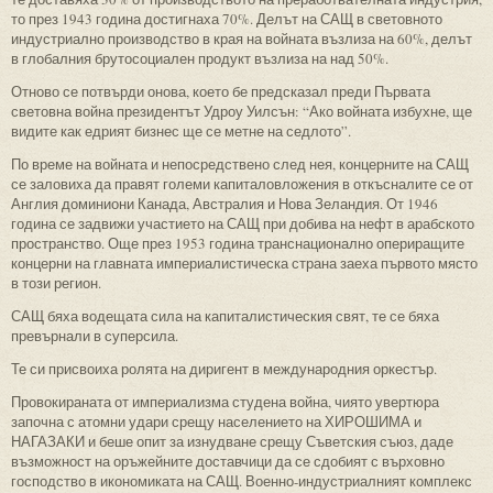
то през 1943 година достигнаха 70%. Делът на САЩ в световното
индустриално производство в края на войната възлиза на 60%, делът
в глобалния брутосоциален продукт възлиза на над 50%.
Отново се потвърди онова, което бе предсказал преди Първата
световна война президентът Удроу Уилсън: “Ако войната избухне, ще
видите как едрият бизнес ще се метне на седлото”.
По време на войната и непосредствено след нея, концерните на САЩ
се заловиха да правят големи капиталовложения в откъсналите се от
Англия доминиони Канада, Австралия и Нова Зеландия. От 1946
година се задвижи участието на САЩ при добива на нефт в арабското
пространство. Още през 1953 година транснационално опериращите
концерни на главната империалистическа страна заеха първото място
в този регион.
САЩ бяха водещата сила на капиталистическия свят, те се бяха
превърнали в суперсила.
Те си присвоиха ролята на диригент в международния оркестър.
Провокираната от империализма студена война, чиято увертюра
започна с атомни удари срещу населението на ХИРОШИМА и
НАГАЗАКИ и беше опит за изнудване срещу Съветския съюз, даде
възможност на оръжейните доставчици да се сдобият с върховно
господство в икономиката на САЩ. Военно-индустриалният комплекс