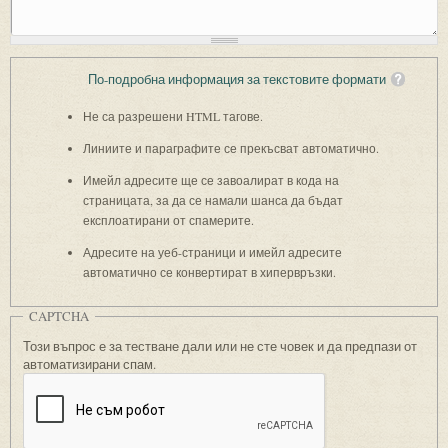
По-подробна информация за текстовите формати
Не са разрешени HTML тагове.
Линиите и параграфите се прекъсват автоматично.
Имейл адресите ще се завоалират в кода на
страницата, за да се намали шанса да бъдат
експлоатирани от спамерите.
Адресите на уеб-страници и имейл адресите
автоматично се конвертират в хипервръзки.
CAPTCHA
Този въпрос е за тестване дали или не сте човек и да предпази от
автоматизирани спам.