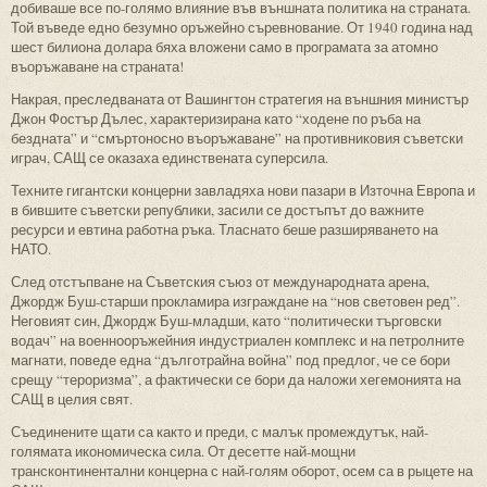
добиваше все по-голямо влияние във външната политика на страната.
Той въведе едно безумно оръжейно съревнование. От 1940 година над
шест билиона долара бяха вложени само в програмата за атомно
въоръжаване на страната!
Накрая, преследваната от Вашингтон стратегия на външния министър
Джон Фостър Дълес, характеризирана като “ходене по ръба на
бездната” и “смъртоносно въоръжаване” на противниковия съветски
играч, САЩ се оказаха единствената суперсила.
Техните гигантски концерни завладяха нови пазари в Източна Европа и
в бившите съветски републики, засили се достъпът до важните
ресурси и евтина работна ръка. Тласнато беше разширяването на
НАТО.
След отстъпване на Съветския съюз от международната арена,
Джордж Буш-старши прокламира изграждане на “нов световен ред”.
Неговият син, Джордж Буш-младши, като “политически търговски
водач” на военнооръжейния индустриален комплекс и на петролните
магнати, поведе една “дълготрайна война” под предлог, че се бори
срещу “тероризма”, а фактически се бори да наложи хегемонията на
САЩ в целия свят.
Съединените щати са както и преди, с малък промеждутък, най-
голямата икономическа сила. От десетте най-мощни
трансконтинентални концерна с най-голям оборот, осем са в рыцете на