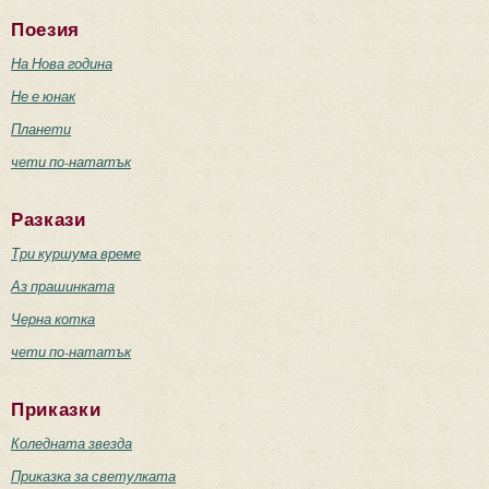
Поезия
На Нова година
Не е юнак
Планети
чети по-нататък
Разкази
Три куршума време
Аз прашинката
Черна котка
чети по-нататък
Приказки
Коледната звезда
Приказка за светулката