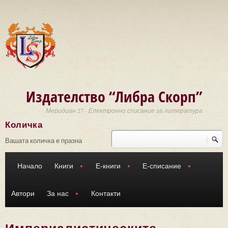
Премини към основното съдържание
Издателство “Либра Скорп”
Меридиан 27 - Електронно списание за литература
Количка
Търси
Форма за търсене
Вашата количка е празна
Начало
Книги
Е-книги
Е-списание
Автори
За нас
Контакти