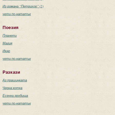
Из романа “Петрихор” (2)
чети по-нататък
Поезия
Планети
Магия
Икар
чети по-нататък
Разкази
Аз прашинката
Черна котка
Есенни гробища
чети по-нататък