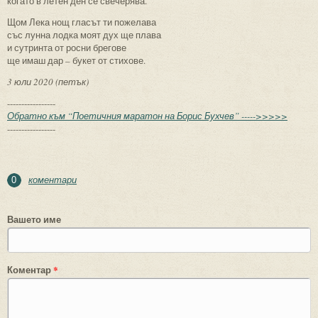
когато в летен ден се свечерява.
Щом Лека нощ гласът ти пожелава
със лунна лодка моят дух ще плава
и сутринта от росни брегове
ще имаш дар – букет от стихове.
3 юли 2020 (петък)
-----------------
Обратно към “Поетичния маратон на Борис Бухчев” ----->>>>>
-----------------
коментари
0
Вашето име
Коментар
*