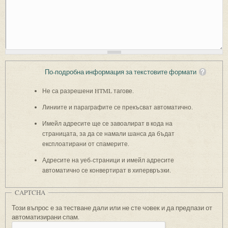
По-подробна информация за текстовите формати
Не са разрешени HTML тагове.
Линиите и параграфите се прекъсват автоматично.
Имейл адресите ще се завоалират в кода на
страницата, за да се намали шанса да бъдат
експлоатирани от спамерите.
Адресите на уеб-страници и имейл адресите
автоматично се конвертират в хипервръзки.
CAPTCHA
Този въпрос е за тестване дали или не сте човек и да предпази от
автоматизирани спам.