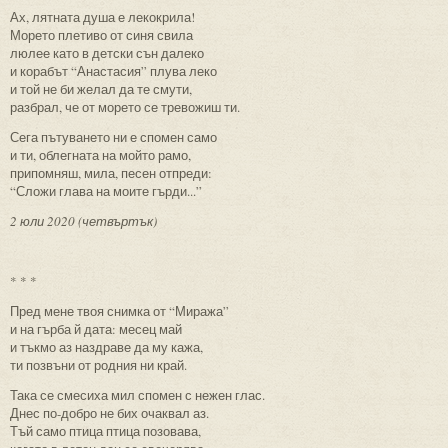
Ах, лятната душа е лекокрила!
Морето плетиво от синя свила
люлее като в детски сън далеко
и корабът “Анастасия” плува леко
и той не би желал да те смути,
разбрал, че от морето се тревожиш ти.
Сега пътуването ни е спомен само
и ти, облегната на мойто рамо,
припомняш, мила, песен отпреди:
“Сложи глава на моите гърди...”
2 юли 2020 (четвъртък)
* * *
Пред мене твоя снимка от “Миража”
и на гърба й дата: месец май
и тъкмо аз наздраве да му кажа,
ти позвъни от родния ни край.
Така се смесиха мил спомен с нежен глас.
Днес по-добро не бих очаквал аз.
Тъй само птица птица позовава,