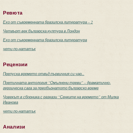
Ревюта
Ехо от съвременната бразилска литература – 2
Четвърт век българска култура в Лондон
Ехо от съвременната бразилска литература
чети по-нататък
Рецензии
Препуска времето отвъд първичния си чар...
Поетичната антология “Омълнени треви” – драматично-
героическа сага за преобърнатото българско време
Човекът в сборника с разкази “Сенките на времето” от Милка
Иванова
чети по-нататък
Анализи