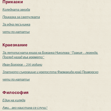
Приказки
Коледната звезда
Приказка за светулката
За една песъчинка
чети по-нататък
Краезнание
За летописната книга на Божанка Николова “Тракия – легенда.
Поглед назад във времето”
Иван Богоров – 200 години
Златното съкровище и крепостта Фармакида край Приморско
чети по-нататък
Философия
Един на хиляда
Ами... ако наистина се случи?