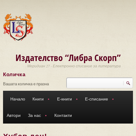
Премини към основното съдържание
Издателство “Либра Скорп”
Меридиан 27 - Електронно списание за литература
Количка
Търси
Форма за търсене
Вашата количка е празна
Начало
Книги
Е-книги
Е-списание
Автори
За нас
Контакти