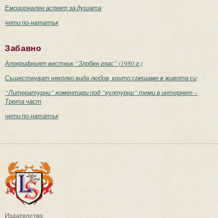
Емоционален аспект за душата
чети по-нататък
Забавно
Апокрифният вестник “Злобен глас” (1980 г.)
Съществуват няколко вида любов, които срещаме в живота си
“Литературни” коментари под “културни” теми в интернет –
Трета част
чети по-нататък
Издателство