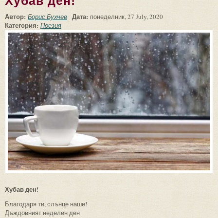
Хубав ден!
Автор:
Дата:
Борис Бухчев
понеделник, 27 July, 2020
Категория:
Поезия
Хубав ден!
Благодаря ти, слънце наше!
Дъждовният неделен ден