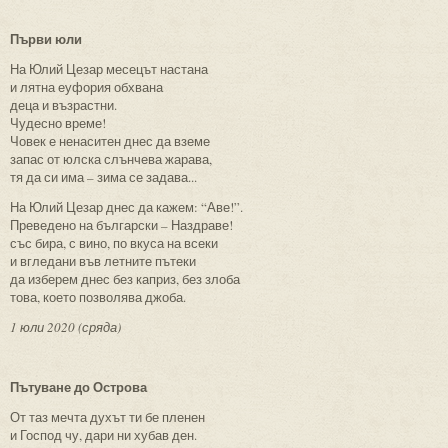
Първи юли
На Юлий Цезар месецът настана
и лятна еуфория обхвана
деца и възрастни.
Чудесно време!
Човек е ненаситен днес да вземе
запас от юлска слънчева жарава,
тя да си има – зима се задава...
На Юлий Цезар днес да кажем: “Аве!”.
Преведено на български – Наздраве!
със бира, с вино, по вкуса на всеки
и вгледани във летните пътеки
да изберем днес без каприз, без злоба
това, което позволява джоба.
1 юли 2020 (сряда)
Пътуване до Острова
От таз мечта духът ти бе пленен
и Господ чу, дари ни хубав ден.