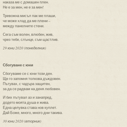
наказа ме с домашен плен.
Не е за мен, не е за мен!
Тревожна мисъл пак ме плаши,
че може хлад да ме плени –
между панелните стени.
Сега съм волен, влюбен, жив,
чрез тебе, слънце, съм щастлив.
29 юни 2020 (понеделник)
Сбогуване с юни
Сбогуваме се с юни този ден.
Ще го запомня толкова дъждовен.
Пътувах, с чадъра защитен,
за да се радвам на деня любовен.
И бих пътувал аз и занапред,
додето моята душа е жива.
Една целувка става нов куплет.
Дай Боже, много, много дни такива.
30 юни 2020 (вторник)