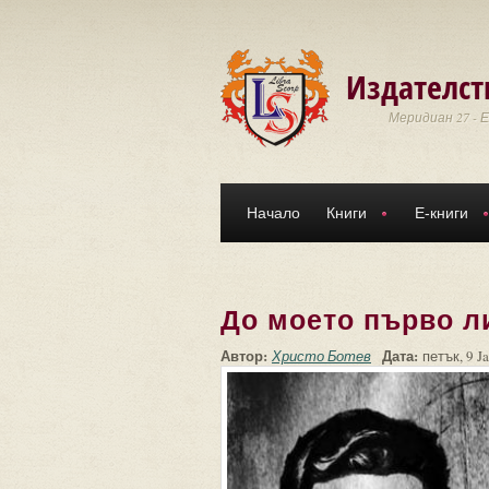
Премини към основното съдържание
Издателст
Меридиан 27 - 
Начало
Книги
Е-книги
До моето първо л
Автор:
Дата:
Христо Ботев
петък, 9 J