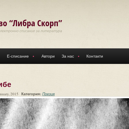
во “Либра Скорп”
Електронно списание за литература
Е-списание
Автори
За нас
Контакти
ибе
Категория:
anuary, 2015
Поезия