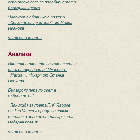
героическа сага за преобърнатото
българско време
Човекът в сборника с разкази
“Сенките на времето” от Милка
Иванова
чети по-нататък
Анализи
Интерпретацията на човешкото в
стихотворенията “Планети”,
“Магия” и “Икар” от Станка
Пенчева
Български пера по света –
събудете ни!..
“Панихида за поета П. К. Яворов”
от Гео Милев – среща на двама
титани в полето на българската
модерна поезия
чети по-нататък