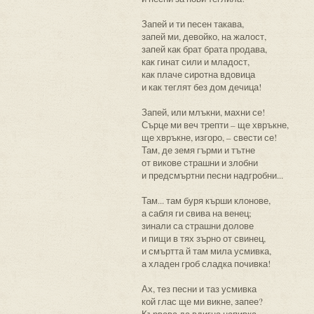
Запей и ти песен такава,
запей ми, девойко, на жалост,
запей как брат брата продава,
как гинат сили и младост,
как плаче сиротна вдовица
и как теглят без дом дечица!
Запей, или млъкни, махни се!
Сърце ми веч трепти – ще хвръкне,
ще хвръкне, изгоро, – свести се!
Там, де земя гърми и тътне
от викове страшни и злобни
и предсмъртни песни надгробни...
Там... там буря кърши клонове,
а сабля ги свива на венец;
зинали са страшни долове
и пищи в тях зърно от свинец,
и смъртта й там мила усмивка,
а хладен гроб сладка почивка!
Ах, тез песни и таз усмивка
кой глас ще ми викне, запее?