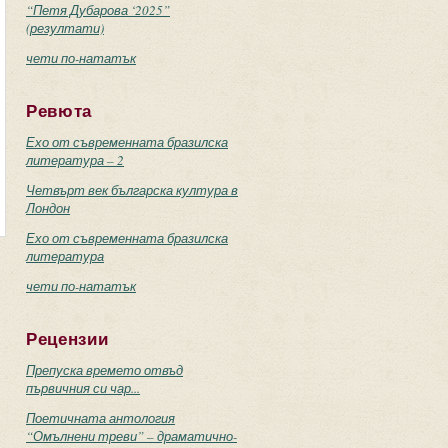
“Петя Дубарова ‘2025”
(резултати)
чети по-нататък
Ревюта
Ехо от съвременната бразилска
литература – 2
Четвърт век българска култура в
Лондон
Ехо от съвременната бразилска
литература
чети по-нататък
Рецензии
Препуска времето отвъд
първичния си чар...
Поетичната антология
“Омълнени треви” – драматично-