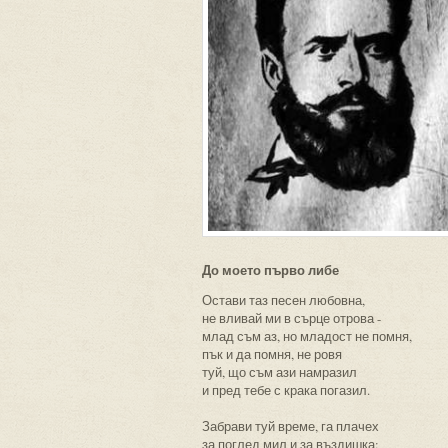
До моето първо либе
Остави таз песен любовна,
не вливай ми в сърце отрова -
млад съм аз, но младост не помня,
пък и да помня, не ровя
туй, що съм ази намразил
и пред тебе с крака погазил.
Забрави туй време, га плачех
за поглед мил и за въздишка: