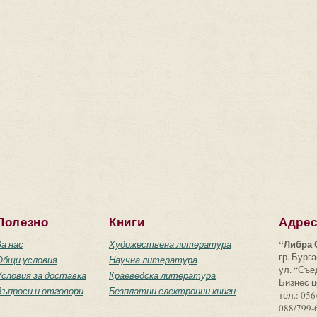
Полезно
Книги
Адре
“Либра 
За нас
Художествена литература
гр. Бурга
Общи условия
Научна литература
ул. “Съ
Условия за доставка
Краеведска литература
Бизнес ц
Въпроси и отговори
Безплатни електронни книги
тел.: 056
088/799-