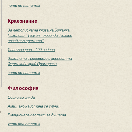
чети по-нататък
Краезнание
За летописната книга на Божанка
Николова “Тракия – легенда. Поглед
назад във времето”
Иван Богоров – 200 години
Златното съкровище и крепостта
Фармакида край Приморско
чети по-нататък
Философия
Един на хиляда
Ами... ако наистина се случи?
т
Емоционален аспект за душата
чети по-нататък