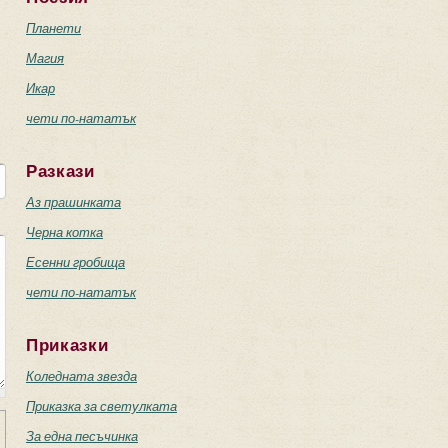
Планети
Магия
Икар
чети по-нататък
Разкази
Аз прашинката
Черна котка
Есенни гробища
чети по-нататък
Приказки
Коледната звезда
Приказка за светулката
За една песъчинка