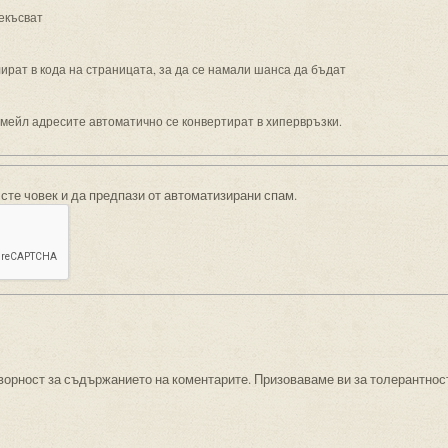
екъсват
рат в кода на страницата, за да се намали шанса да бъдат
имейл адресите автоматично се конвертират в хипервръзки.
 сте човек и да предпази от автоматизирани спам.
ворност за съдържанието на коментарите. Призоваваме ви за толерантнос