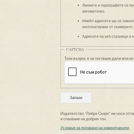
Линиите и параграфите се пр
автоматично.
Имейл адресите ще се завоали
експлоатирани от спамерите.
Адресите на уеб-страници и 
CAPTCHA
Този въпрос е за тестване дали или не
Издателство "Либра Скорп" не носи отго
и спазване на добрия тон.
Условия за ползване на коментарите