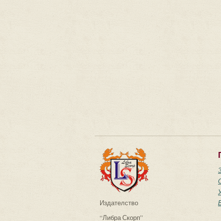
Издателство
“Либра Скорп”