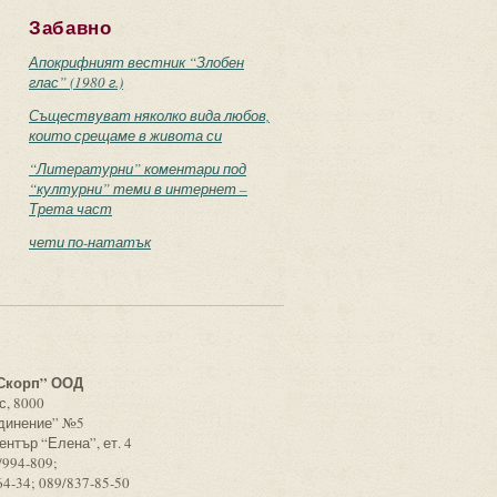
Забавно
Апокрифният вестник “Злобен
глас” (1980 г.)
Съществуват няколко вида любов,
които срещаме в живота си
“Литературни” коментари под
“културни” теми в интернет –
Трета част
чети по-нататък
с
Скорп” ООД
с, 8000
единение” №5
ентър “Елена”, ет. 4
/994-809;
64-34; 089/837-85-50