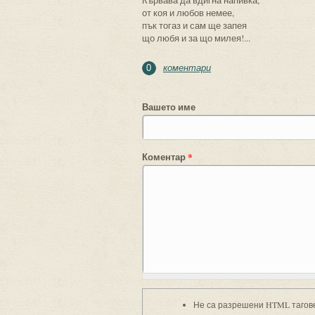
Кървава да вдигна напивка,
от коя и любов немее,
пък тогаз и сам ще запея
що любя и за що милея!...
коментари
0
Вашето име
Коментар
*
Не са разрешени HTML тагов