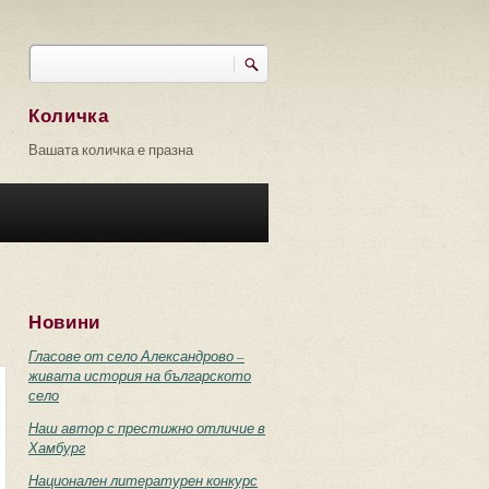
Търси
Форма за търсене
Количка
Вашата количка е празна
Новини
Гласове от село Александрово –
живата история на българското
село
Наш автор с престижно отличие в
Хамбург
Национален литературен конкурс