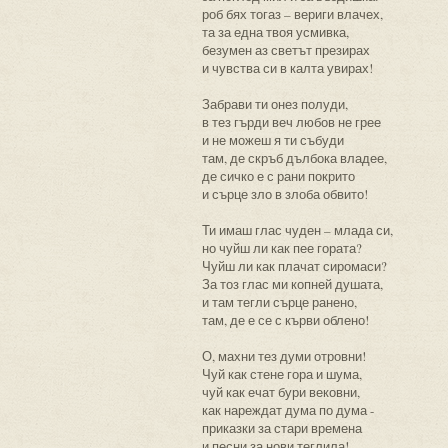
роб бях тогаз – вериги влачех,
та за една твоя усмивка,
безумен аз светът презирах
и чувства си в калта увирах!
Забрави ти онез полуди,
в тез гърди веч любов не грее
и не можеш я ти събуди
там, де скръб дълбока владее,
де сичко е с рани покрито
и сърце зло в злоба обвито!
Ти имаш глас чуден – млада си,
но чуйш ли как пее гората?
Чуйш ли как плачат сиромаси?
За тоз глас ми копней душата,
и там тегли сърце ранено,
там, де е се с кърви облено!
О, махни тез думи отровни!
Чуй как стене гора и шума,
чуй как ечат бури вековни,
как нареждат дума по дума -
приказки за стари времена
и песни за нови теглила!