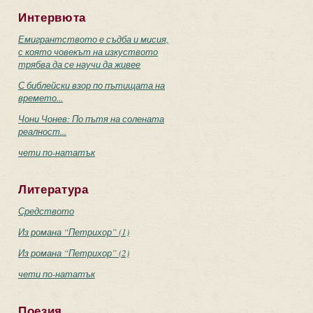
Интервюта
Емигрантството е съдба и мисия,
с която човекът на изкуството
трябва да се научи да живее
С библейски взор по пътищата на
времето...
Чони Чонев: По пътя на солената
реалност...
чети по-нататък
Литература
Средството
Из романа “Петрихор” (1)
Из романа “Петрихор” (2)
чети по-нататък
Поезия