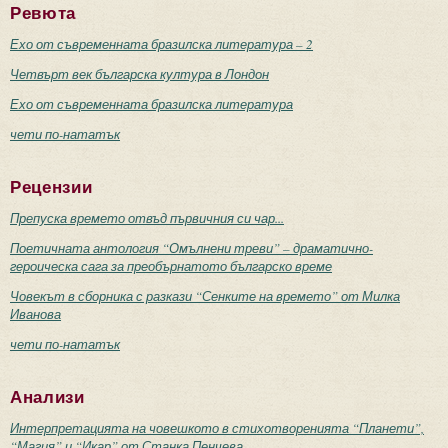
Ревюта
Ехо от съвременната бразилска литература – 2
Четвърт век българска култура в Лондон
Ехо от съвременната бразилска литература
чети по-нататък
Рецензии
Препуска времето отвъд първичния си чар...
Поетичната антология “Омълнени треви” – драматично-
героическа сага за преобърнатото българско време
Човекът в сборника с разкази “Сенките на времето” от Милка
Иванова
чети по-нататък
Анализи
Интерпретацията на човешкото в стихотворенията “Планети”,
“Магия” и “Икар” от Станка Пенчева