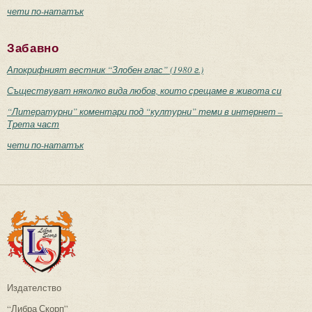
чети по-нататък
Забавно
Апокрифният вестник “Злобен глас” (1980 г.)
Съществуват няколко вида любов, които срещаме в живота си
“Литературни” коментари под “културни” теми в интернет –
Трета част
чети по-нататък
Издателство
“Либра Скорп”