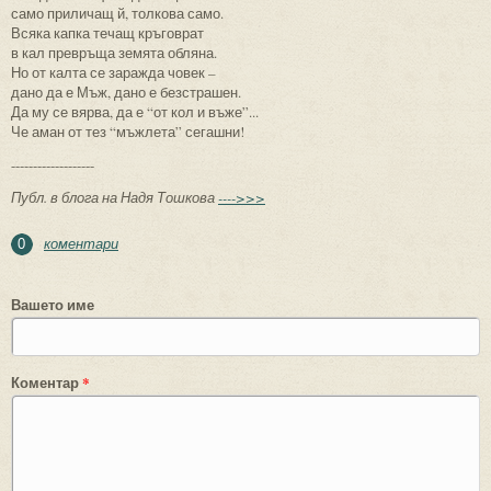
само приличащ й, толкова само.
Всяка капка течащ кръговрат
в кал превръща земята обляна.
Но от калта се заражда човек –
дано да е Мъж, дано е безстрашен.
Да му се вярва, да е “от кол и въже”...
Че аман от тез “мъжлета” сегашни!
-------------------
Публ. в блога на Надя Тошкова
---->>>
коментари
0
Вашето име
Коментар
*