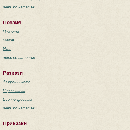
чети по-нататък
Поезия
Планети
Магия
Икар
чети по-нататък
Разкази
Аз прашинката
Черна котка
Есенни гробища
чети по-нататък
Приказки