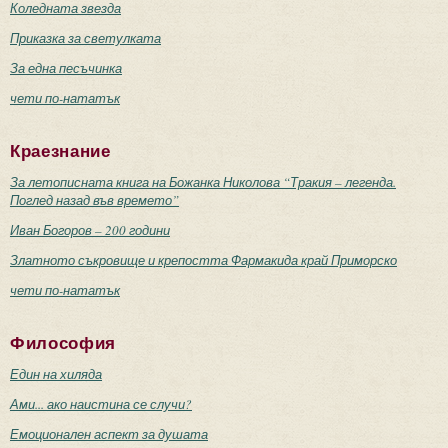
Коледната звезда
Приказка за светулката
За една песъчинка
чети по-нататък
Краезнание
За летописната книга на Божанка Николова “Тракия – легенда.
Поглед назад във времето”
Иван Богоров – 200 години
Златното съкровище и крепостта Фармакида край Приморско
чети по-нататък
Философия
Един на хиляда
Ами... ако наистина се случи?
Емоционален аспект за душата