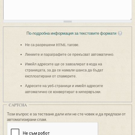
По-подробна информация за текстовите формати
Не са разрешени HTML тагове.
Линиите и параграфите се прекъсват автоматично.
Имейл адресите ще се завоалират в кода на
страницата, за да се намали шанса да бъдат
експлоатирани от спамерите.
Адресите на уеб-страници и имейл адресите
автоматично се конвертират в хипервръзки.
CAPTCHA
Този въпрос е за тестване дали или не сте човек и да предпази от
автоматизирани спам.