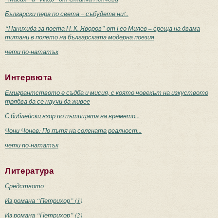
Български пера по света – събудете ни!..
“Панихида за поета П. К. Яворов” от Гео Милев – среща на двама
титани в полето на българската модерна поезия
чети по-нататък
Интервюта
Емигрантството е съдба и мисия, с която човекът на изкуството
трябва да се научи да живее
С библейски взор по пътищата на времето...
Чони Чонев: По пътя на солената реалност...
чети по-нататък
Литература
Средството
Из романа “Петрихор” (1)
Из романа “Петрихор” (2)