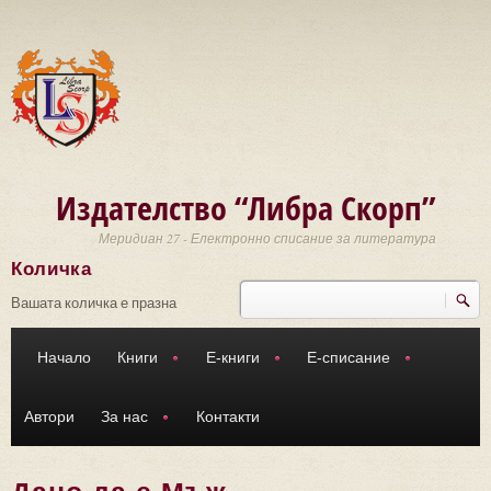
Премини към основното съдържание
Издателство “Либра Скорп”
Меридиан 27 - Електронно списание за литература
Количка
Търси
Форма за търсене
Вашата количка е празна
Начало
Книги
Е-книги
Е-списание
Автори
За нас
Контакти