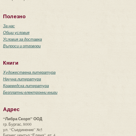
Полезно
За нас
Общи условия
Условия за доставка
Въпроси и отговори
Книги
Художествена литература
Научна литература
Краеведска литература
Безплатни електронни книги
Адрес
“Либра Скорп” ООД
гр. Бургас, 8000
ул. “Съединение” №5
Бизнес център “Елена”, ет. 4