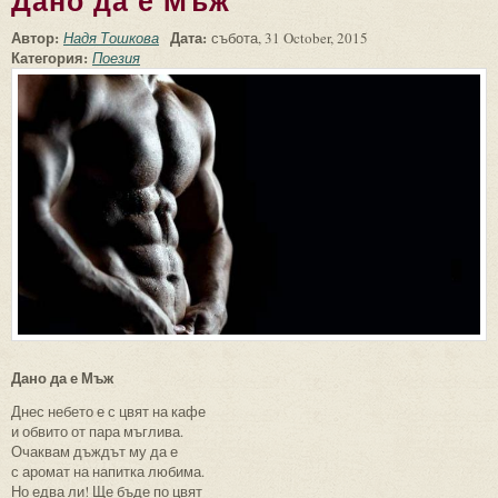
Дано да е Мъж
Автор:
Дата:
Надя Тошкова
събота, 31 October, 2015
Категория:
Поезия
Дано да е Мъж
Днес небето е с цвят на кафе
и обвито от пара мъглива.
Очаквам дъждът му да е
с аромат на напитка любима.
Но едва ли! Ще бъде по цвят