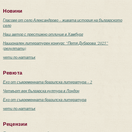
Новини
Гласове от село Александрово – живата история на българското
село
Наш автор с престижно отличие в Хамбург
Национален литературен конкурс “Петя Дубарова ‘2025”
(резултати)
чети по-нататък
Ревюта
Ехо от съвременната бразилска литература – 2
Четвърт век българска култура в Лондон
Ехо от съвременната бразилска литература
чети по-нататък
Рецензии