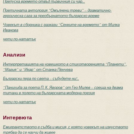
Препуска времето отвъд първичния си чар...
Поетичната антология “Омълнени треви” – драматично-
героическа сага за преобърнатото българско време
Човекът в сборника с разкази “Сенките на времето” от Милка
Иванова
чети по-нататък
Анализи
Интерпретацията на човешкото в стихотворенията “Планети”,
“Магия” и “Икар” от Станка Пенчева
Български пера по света – събудете ни!..
“Панихида за поета П. К. Яворов” от Гео Милев – среща на двама
титани в полето на българската модерна поезия
чети по-нататък
Интервюта
Емигрантството е съдба и мисия, с която човекът на изкуството
трябва да се научи да живее