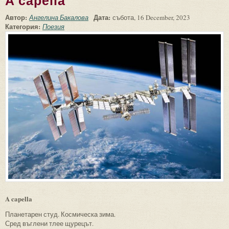
A capella
Автор:
Дата:
Ангелина Бакалова
събота, 16 December, 2023
Категория:
Поезия
A capella
Планетарен студ. Космическа зима.
Сред въглени тлее щурецът.