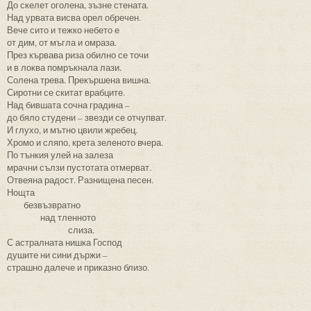
До скелет оголена, зъзне стената.
Над урвата висва орел обречен.
Вече сито и тежко небето е
от дим, от мъгла и омраза.
През кървава риза обилно се точи
и в локва помръкнала лази.
Солена трева. Прекършена вишна.
Сиротни се скитат врабците.
Над бившата сочна градина –
до бяло студени – звезди се отчупват.
И глухо, и мътно цвили жребец.
Хромо и сляпо, крета зеленото вчера.
По тънкия улей на залеза
мрачни сълзи пустотата отмерват.
Отвеяна радост. Разнищена песен.
Нощта
безвъзвратно
над тленното
слиза.
С астралната нишка Господ
душите ни сини държи –
страшно далече и приказно близо.