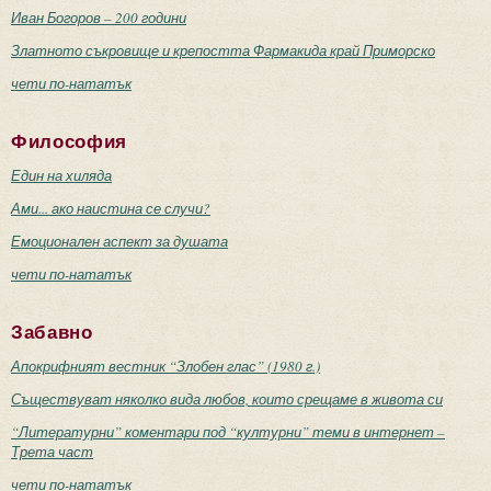
Иван Богоров – 200 години
Златното съкровище и крепостта Фармакида край Приморско
чети по-нататък
Философия
Един на хиляда
Ами... ако наистина се случи?
Емоционален аспект за душата
чети по-нататък
Забавно
Апокрифният вестник “Злобен глас” (1980 г.)
Съществуват няколко вида любов, които срещаме в живота си
“Литературни” коментари под “културни” теми в интернет –
Трета част
чети по-нататък