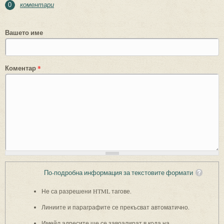
коментари
0
Вашето име
Коментар
*
По-подробна информация за текстовите формати
Не са разрешени HTML тагове.
Линиите и параграфите се прекъсват автоматично.
Имейл адресите ще се завоалират в кода на