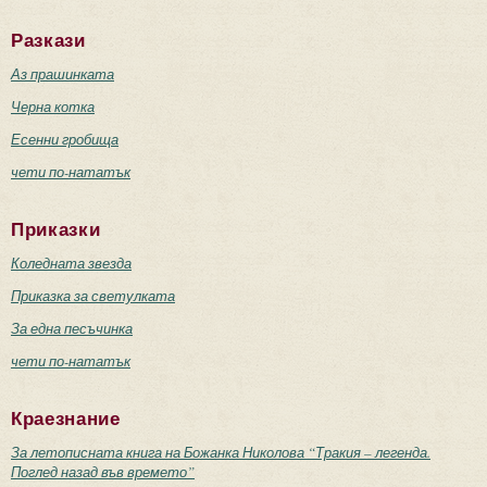
Разкази
Аз прашинката
Черна котка
Есенни гробища
чети по-нататък
Приказки
Коледната звезда
Приказка за светулката
За една песъчинка
чети по-нататък
Краезнание
За летописната книга на Божанка Николова “Тракия – легенда.
Поглед назад във времето”