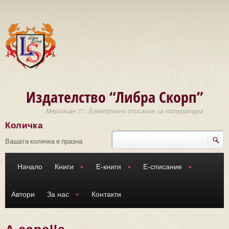
Премини към основното съдържание
Издателство “Либра Скорп”
Меридиан 27 - Електронно списание за литература
Количка
Търси
Форма за търсене
Вашата количка е празна
Начало
Книги
Е-книги
Е-списание
Автори
За нас
Контакти