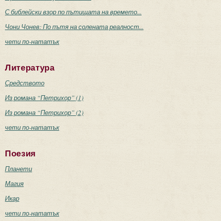
С библейски взор по пътищата на времето...
Чони Чонев: По пътя на солената реалност...
чети по-нататък
Литература
Средството
Из романа “Петрихор” (1)
Из романа “Петрихор” (2)
чети по-нататък
Поезия
Планети
Магия
Икар
чети по-нататък