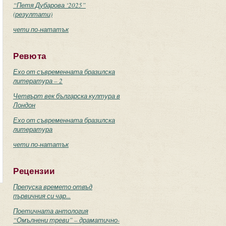
“Петя Дубарова ‘2025”
(резултати)
чети по-нататък
Ревюта
Ехо от съвременната бразилска
литература – 2
Четвърт век българска култура в
Лондон
Ехо от съвременната бразилска
литература
чети по-нататък
Рецензии
Препуска времето отвъд
първичния си чар...
Поетичната антология
“Омълнени треви” – драматично-