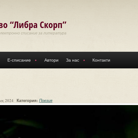
во “Либра Скорп”
Електронно списание за литература
Е-списание
Автори
За нас
Контакти
Категория:
er, 2024
Поезия