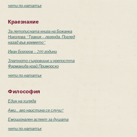
чети по-нататък
Краезнание
За летописната книга на Божанка
Николова “Тракия – легенда. Поглед
назад във времето”
Иван Богоров – 200 години
Златното съкровище и крепостта
Фармакида край Приморско
чети по-нататък
Философия
Един на хиляда
Ами... ако наистина се случи?
Емоционален аспект за душата
чети по-нататък