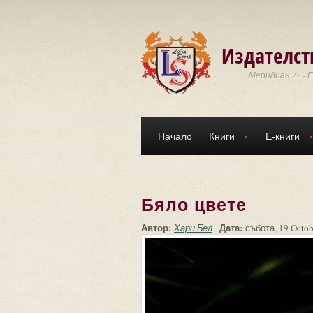
Премини към основното съдържание
Издателст
Меридиан 27 - 
Начало
Книги
Е-книги
Бяло цвете
Автор:
Дата:
Хари Бел
събота, 19 Octob