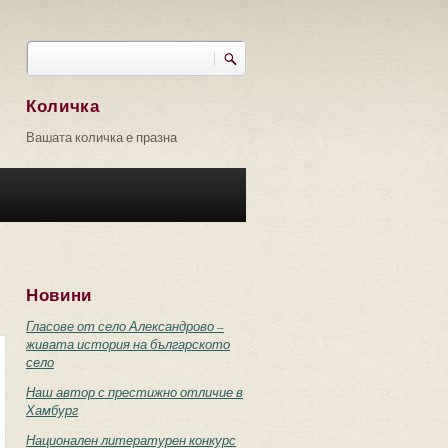
Търси
Форма за търсене
Количка
Вашата количка е празна
Новини
Гласове от село Александрово –
живата история на българското
село
Наш автор с престижно отличие в
Хамбург
Национален литературен конкурс