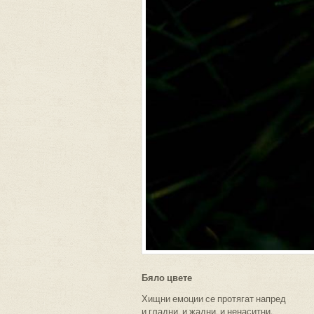
Бяло цвете
Хищни емоции се протягат напред
и гладни, и жадни, и ненаситни.