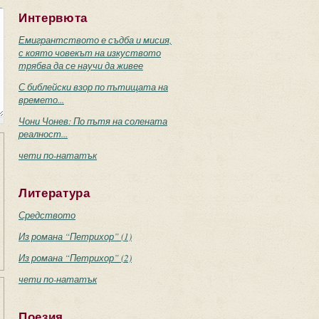
Интервюта
Емигрантството е съдба и мисия,
с която човекът на изкуството
трябва да се научи да живее
С библейски взор по пътищата на
времето...
Чони Чонев: По пътя на солената
реалност...
чети по-нататък
Литература
Средството
Из романа “Петрихор” (1)
Из романа “Петрихор” (2)
чети по-нататък
Поезия