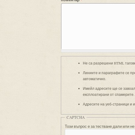
Не са разрешени HTML тагов
Линиите и параграфите се пр
автоматично.
Имейл адресите ще се завоали
експлоатирани от спамерите.
Адресите на уеб-страници и 
CAPTCHA
Този въпрос е за тестване дали или не