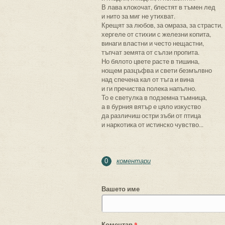
В лава клокочат, блестят в тъмен лед
и нито за миг не утихват.
Крещят за любов, за омраза, за страсти,
хергеле от стихии с железни копита,
винаги властни и често нещастни,
тъпчат земята от сълзи пропита.
Но бялото цвете расте в тишина,
нощем разцъфва и свети безмълвно
над спечена кал от тъга и вина
и ги пречиства полека напълно.
То е светулка в подземна тъмница,
а в бурния вятър е цяло изкуство
да различиш остри зъби от птица
и наркотика от истинско чувство...
коментари
0
Вашето име
Коментар
*