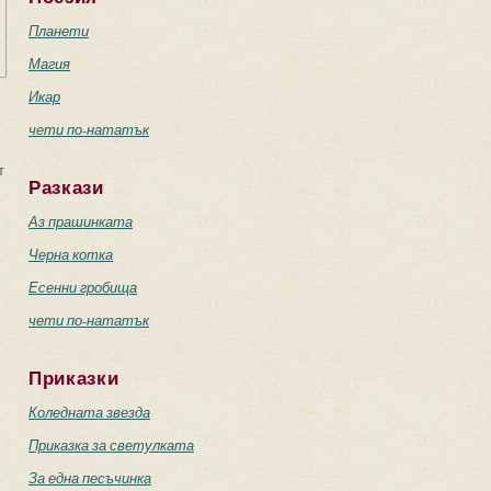
Планети
Магия
Икар
чети по-нататък
т
Разкази
Аз прашинката
Черна котка
Есенни гробища
чети по-нататък
Приказки
Коледната звезда
Приказка за светулката
За една песъчинка