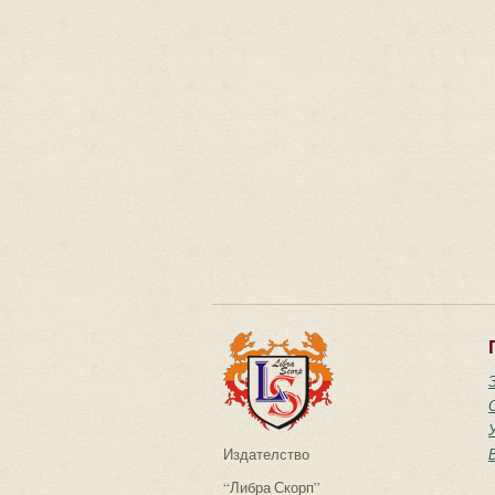
Издателство
“Либра Скорп”