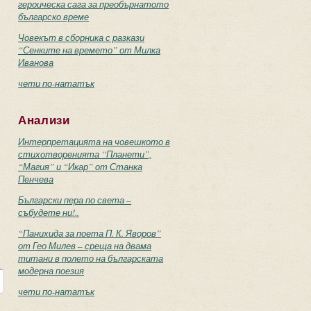
героическа сага за преобърнатото
българско време
Човекът в сборника с разкази
“Сенките на времето” от Милка
Иванова
чети по-нататък
Анализи
Интерпретацията на човешкото в
стихотворенията “Планети”,
“Магия” и “Икар” от Станка
Пенчева
Български пера по света –
събудете ни!..
“Панихида за поета П. К. Яворов”
от Гео Милев – среща на двама
титани в полето на българската
модерна поезия
чети по-нататък