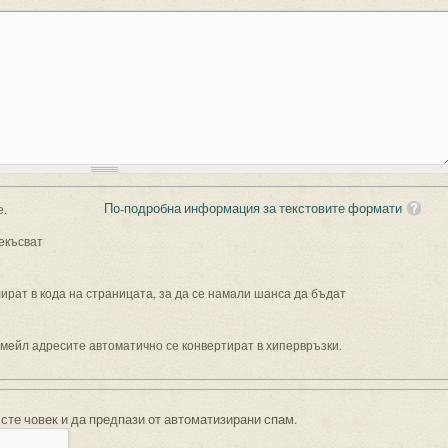
По-подробна информация за текстовите формати
е.
екъсват
рат в кода на страницата, за да се намали шанса да бъдат
имейл адресите автоматично се конвертират в хипервръзки.
 сте човек и да предпази от автоматизирани спам.