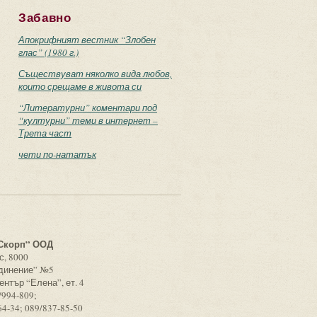
Забавно
Апокрифният вестник “Злобен
глас” (1980 г.)
Съществуват няколко вида любов,
които срещаме в живота си
“Литературни” коментари под
“културни” теми в интернет –
Трета част
чети по-нататък
с
Скорп” ООД
с, 8000
единение” №5
ентър “Елена”, ет. 4
/994-809;
64-34; 089/837-85-50