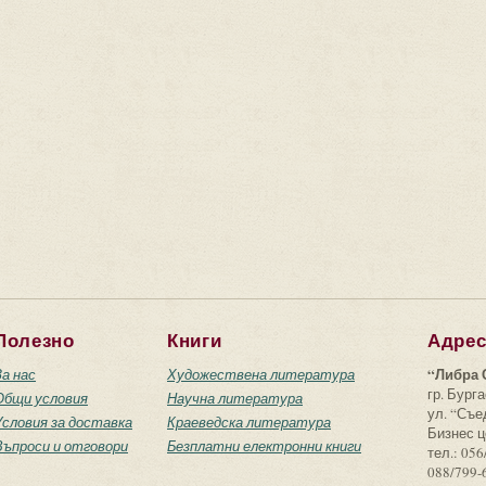
Полезно
Книги
Адре
“Либра 
За нас
Художествена литература
гр. Бурга
Общи условия
Научна литература
ул. “Съ
Условия за доставка
Краеведска литература
Бизнес ц
Въпроси и отговори
Безплатни електронни книги
тел.: 056
088/799-