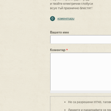
и твойте електрични глобуси
всуе тъй празнично блестят!
коментари
0
Вашето име
Коментар
*
Не са разрешени HTML тагов
Линиите и параграфите се пр