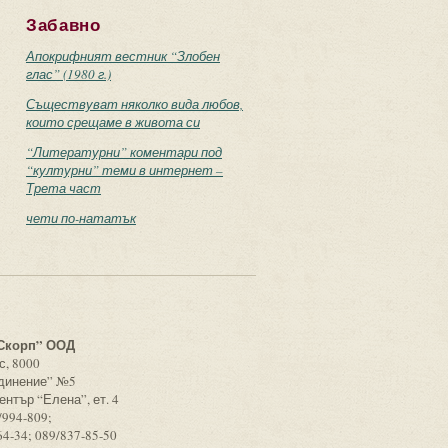
Забавно
Апокрифният вестник “Злобен
глас” (1980 г.)
Съществуват няколко вида любов,
които срещаме в живота си
“Литературни” коментари под
“културни” теми в интернет –
Трета част
чети по-нататък
с
Скорп” ООД
с, 8000
единение” №5
ентър “Елена”, ет. 4
/994-809;
64-34; 089/837-85-50