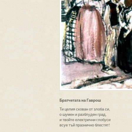
Братчетата на Гаврош
Ти целия скован от злоба си,
о шумен и разблуден град,
и твойте електрични глобуси
всуе тъй празнично блестят!