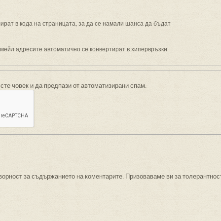
рат в кода на страницата, за да се намали шанса да бъдат
имейл адресите автоматично се конвертират в хипервръзки.
 сте човек и да предпази от автоматизирани спам.
ворност за съдържанието на коментарите. Призоваваме ви за толерантнос