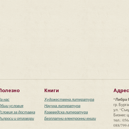
Полезно
Книги
Адре
“Либра 
За нас
Художествена литература
гр. Бурга
Общи условия
Научна литература
ул. “Съ
Условия за доставка
Краеведска литература
Бизнес ц
Въпроси и отговори
Безплатни електронни книги
тел.: 056
088/799-