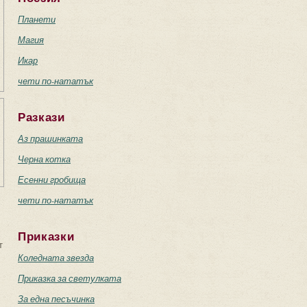
Планети
Магия
Икар
чети по-нататък
Разкази
Аз прашинката
Черна котка
Есенни гробища
чети по-нататък
Приказки
т
Коледната звезда
Приказка за светулката
За една песъчинка