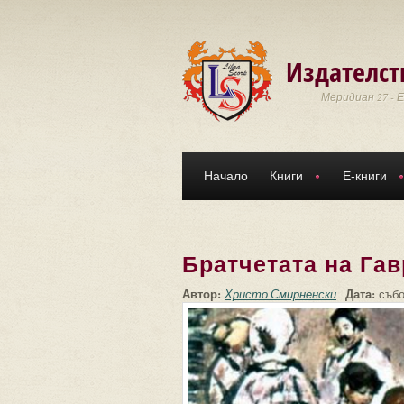
Премини към основното съдържание
Издателст
Меридиан 27 - 
Начало
Книги
Е-книги
Братчетата на Га
Автор:
Дата:
Христо Смирненски
събо