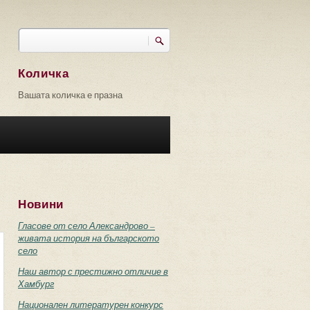
Търси
Форма за търсене
Количка
Вашата количка е празна
Новини
Гласове от село Александрово –
живата история на българското
село
Наш автор с престижно отличие в
Хамбург
Национален литературен конкурс