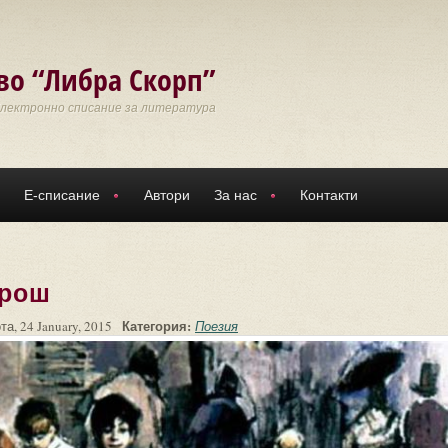
во “Либра Скорп”
Електронно списание за литература
Е-списание
Автори
За нас
Контакти
врош
Категория:
та, 24 January, 2015
Поезия