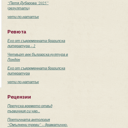
“Петя Дубарова ‘2025”
(резултати)
чети по-нататък
Ревюта
Ехо от съвременната бразилска
литература – 2
Четвърт век българска култура в
Лондон
Ехо от съвременната бразилска
литература
чети по-нататък
Рецензии
Препуска времето отвъд
първичния си чар...
Поетичната антология
“Омълнени треви” – драматично-