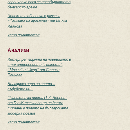
героическа сага за преобърнатото
българско време
Човекът в сборника с разкази
“Сенките на времето” от Милка
Иванова
чети по-нататък
Анализи
Интерпретацията на човешкото в
стихотворенията “Планети”,
“Магия” и “Икар” от Станка
Пенчева
Български пера по света –
събудете ни!..
“Панихида за поета П. К. Яворов”
от Гео Милев – среща на двама
титани в полето на българската
модерна поезия
чети по-нататък