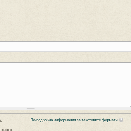
По-подробна информация за текстовите формати
е.
екъсват