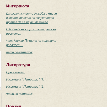
Интервюта
Емигрантството е съдба и мисия,
с която човекът на изкуството
трябва да се научи да живее
С библейски взор по пътищата на
времето...
Чони Чонев: По пътя на солената
реалност...
чети по-нататък
Литература
Средството
Из романа “Петрихор” (1)
Из романа “Петрихор” (2)
чети по-нататък
Поезия