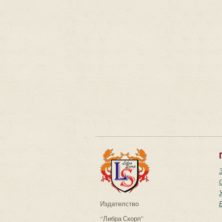
Издателство
“Либра Скорп”