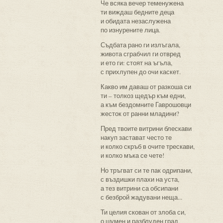
Че всяка вечер теменужена
ти виждаш бедните деца
и обидата незаслужена
по изнурените лица.
Съдбата рано ги излъгала,
живота сграбчил ги отвред
и ето ги: стоят на ъгъла,
с прихлупен до очи каскет.
Какво им даваш от разкоша си
ти – толкоз щедър към едни,
а към бездомните Гаврошовци
жесток от ранни младини?
Пред твоите витрини блескави
накуп застават често те
и колко скръб в очите трескави,
и колко мъка се чете!
Но тръгват си те пак одрипани,
с въздишки плахи на уста,
а тез витрини са обсипани
с безброй жадувани неща...
Ти целия скован от злоба си,
о шумен и разблуден град,