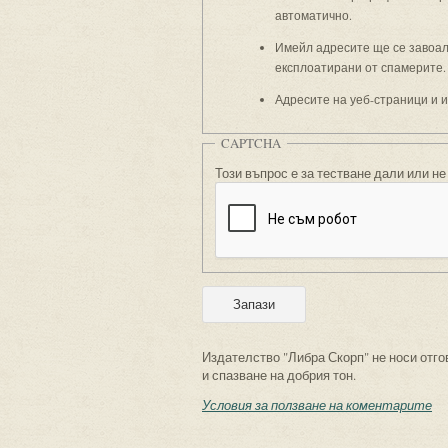
автоматично.
Имейл адресите ще се завоали
експлоатирани от спамерите.
Адресите на уеб-страници и 
CAPTCHA
Този въпрос е за тестване дали или не
Издателство "Либра Скорп" не носи отго
и спазване на добрия тон.
Условия за ползване на коментарите