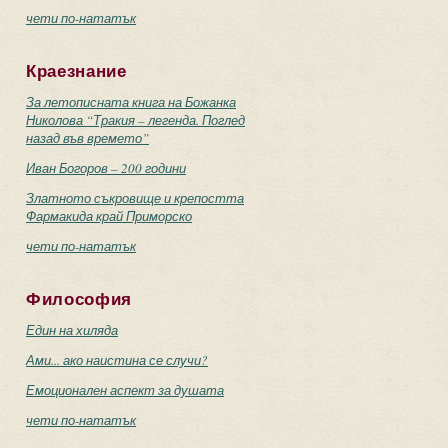
чети по-нататък
Краезнание
За летописната книга на Божанка
Николова “Тракия – легенда. Поглед
назад във времето”
Иван Богоров – 200 години
Златното съкровище и крепостта
Фармакида край Приморско
чети по-нататък
Философия
Един на хиляда
Ами... ако наистина се случи?
Емоционален аспект за душата
чети по-нататък