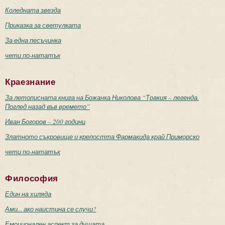
Коледната звезда
Приказка за светулката
За една песъчинка
чети по-нататък
Краезнание
За летописната книга на Божанка Николова “Тракия – легенда.
Поглед назад във времето”
Иван Богоров – 200 години
Златното съкровище и крепостта Фармакида край Приморско
чети по-нататък
Философия
Един на хиляда
Ами... ако наистина се случи?
Емоционален аспект за душата