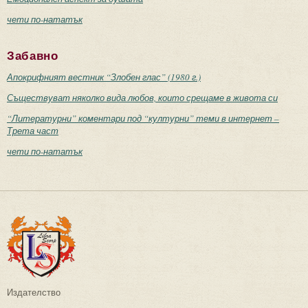
чети по-нататък
Забавно
Апокрифният вестник “Злобен глас” (1980 г.)
Съществуват няколко вида любов, които срещаме в живота си
“Литературни” коментари под “културни” теми в интернет –
Трета част
чети по-нататък
Издателство