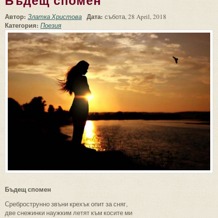
Бъдещ спомен
Автор:
Дата:
Златка Христова
събота, 28 April, 2018
Категория:
Поезия
Бъдещ спомен
Среброструнно звъни крехък опит за сняг,
две снежинки наужким летят към косите ми