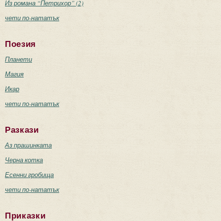
Из романа “Петрихор” (2)
чети по-нататък
Поезия
Планети
Магия
Икар
чети по-нататък
Разкази
Аз прашинката
Черна котка
Есенни гробища
чети по-нататък
Приказки