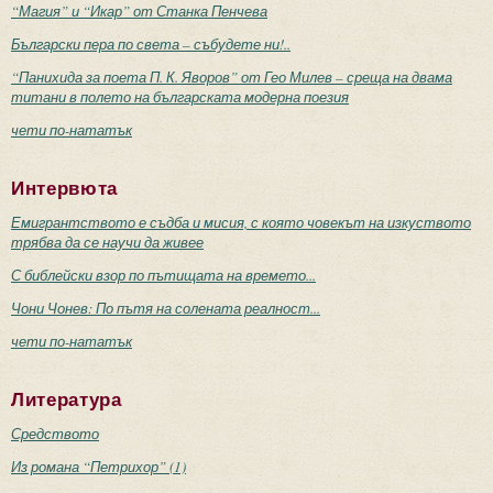
“Магия” и “Икар” от Станка Пенчева
Български пера по света – събудете ни!..
“Панихида за поета П. К. Яворов” от Гео Милев – среща на двама
титани в полето на българската модерна поезия
чети по-нататък
Интервюта
Емигрантството е съдба и мисия, с която човекът на изкуството
трябва да се научи да живее
С библейски взор по пътищата на времето...
Чони Чонев: По пътя на солената реалност...
чети по-нататък
Литература
Средството
Из романа “Петрихор” (1)