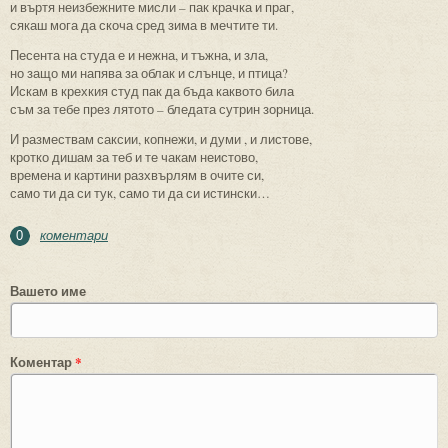
и въртя неизбежните мисли – пак крачка и праг,
сякаш мога да скоча сред зима в мечтите ти.
Песента на студа е и нежна, и тъжна, и зла,
но защо ми напява за облак и слънце, и птица?
Искам в крехкия студ пак да бъда каквото била
съм за тебе през лятото – бледата сутрин зорница.
И размествам саксии, копнежи, и думи , и листове,
кротко дишам за теб и те чакам неистово,
времена и картини разхвърлям в очите си,
само ти да си тук, само ти да си истински…
коментари
0
Вашето име
Коментар
*