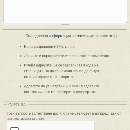
По-подробна информация за текстовите формати
Не са разрешени HTML тагове.
Линиите и параграфите се прекъсват автоматично.
Имейл адресите ще се завоалират в кода на
страницата, за да се намали шанса да бъдат
експлоатирани от спамерите.
Адресите на уеб-страници и имейл адресите
автоматично се конвертират в хипервръзки.
CAPTCHA
Този въпрос е за тестване дали или не сте човек и да предпази от
автоматизирани спам.