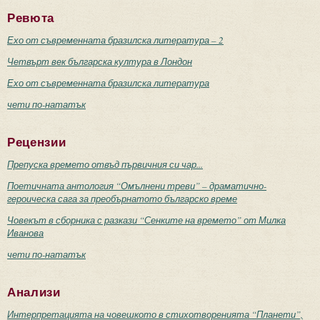
Ревюта
Ехо от съвременната бразилска литература – 2
Четвърт век българска култура в Лондон
Ехо от съвременната бразилска литература
чети по-нататък
Рецензии
Препуска времето отвъд първичния си чар...
Поетичната антология “Омълнени треви” – драматично-
героическа сага за преобърнатото българско време
Човекът в сборника с разкази “Сенките на времето” от Милка
Иванова
чети по-нататък
Анализи
Интерпретацията на човешкото в стихотворенията “Планети”,