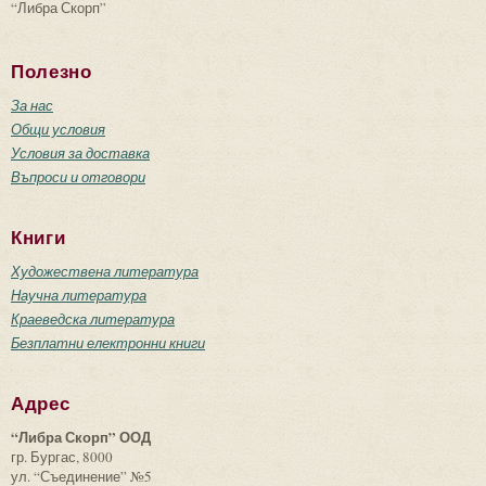
“Либра Скорп”
Полезно
За нас
Общи условия
Условия за доставка
Въпроси и отговори
Книги
Художествена литература
Научна литература
Краеведска литература
Безплатни електронни книги
Адрес
“Либра Скорп” ООД
гр. Бургас, 8000
ул. “Съединение” №5