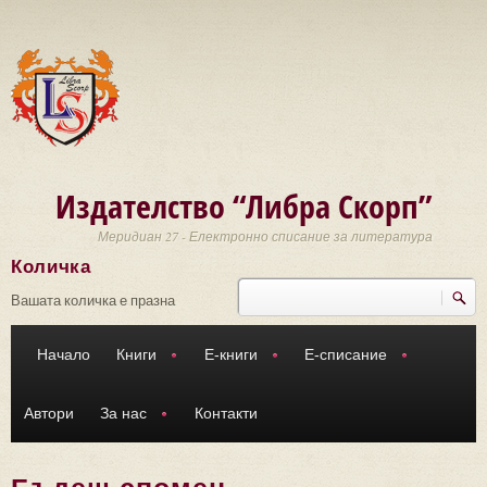
Премини към основното съдържание
Издателство “Либра Скорп”
Меридиан 27 - Електронно списание за литература
Количка
Търси
Форма за търсене
Вашата количка е празна
Начало
Книги
Е-книги
Е-списание
Автори
За нас
Контакти