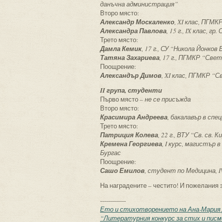
данъчна администрация”
Второ място:
Александр Москаленко
,
XI
клас, ПГМКР
Александра Павлова
,
15 г
., IX клас, гр
Трето място:
Дамла Кемик
,
17 г
., СУ “Никола Йонков
Татяна Захариева
,
17 г
., ПГМКР “Свети
Поощрение:
Александър Димов
,
XI
клас, ПГМКР “Св
II група, студенти
Първо място –
не се присъжда
Второ място:
Красимира Андреева
, бакалавър в сп
Трето място:
Патриция Колева
,
22 г
., ВТУ “Св. св. 
Кремена Георгиева
,
I курс, магистър 
Бургас
Поощрение:
Сашо Емилов
, студент по Медицина,
I
На наградените – честито! И пожелания 
-------------
Ето и стихотворението на Ана-Мария Д
“Литературния конкурс за стих и писмо 