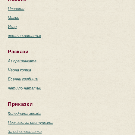
Планети
Магия
Икар
чети по-нататък
Разкази
Аз прашинката
Черна котка
Есенни гробища
чети по-нататък
Приказки
Коледната звезда
Приказка за светулката
За една песъчинка