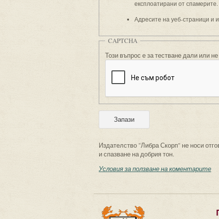
експлоатирани от спамерите.
Адресите на уеб-страници и 
CAPTCHA
Този въпрос е за тестване дали или не
Издателство "Либра Скорп" не носи отго
и спазване на добрия тон.
Условия за ползване на коментарите