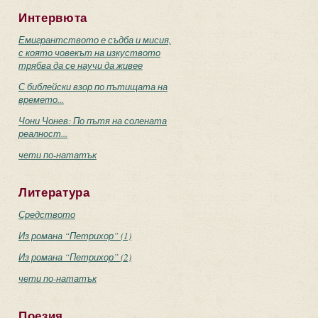
Интервюта
Емигрантството е съдба и мисия,
с която човекът на изкуството
трябва да се научи да живее
С библейски взор по пътищата на
времето...
Чони Чонев: По пътя на солената
реалност...
чети по-нататък
Литература
Средството
Из романа “Петрихор” (1)
Из романа “Петрихор” (2)
чети по-нататък
Поезия