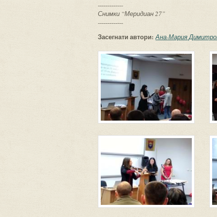
-------------
Снимки “Меридиан 27”
-------------
Засегнати автори:
Ана-Мария Димитро