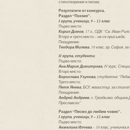
стихотворения и писма.
Резултатите от конкурса.
Раздел “Поезия”.
I група, ученици, 9 – 12 клас
Първо място:
Кирил Димов
,
17 г
., ОДК “Св. Иван Ри
Второ и трето място –
не се присъжда
.
Поощрение:
Теодора Милева
, 10 клас, гр. София,
II група, студенти
Първо място:
Ана-Мария Димитрова
,
IV курс, Спец
Второ място:
Борислава Узунова
, студентка “Педаг
Трето място:
Петя Янева
, БСУ, магистър, за стих
Поощрение:
Андрей Андреев
, с. Гроздьово, общи
Преславски”
Раздел “Писмо до любим човек”.
I група, ученици, 9 – 12 клас
Първо място:
Анжелина Илчева
– 10 клас, ученичка