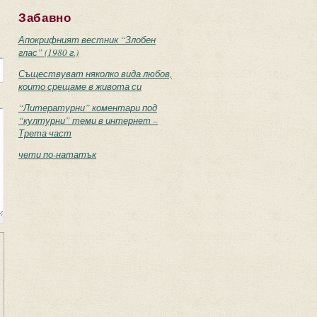
Забавно
Апокрифният вестник “Злобен
глас” (1980 г.)
Съществуват няколко вида любов,
които срещаме в живота си
“Литературни” коментари под
“културни” теми в интернет –
Трета част
чети по-нататък