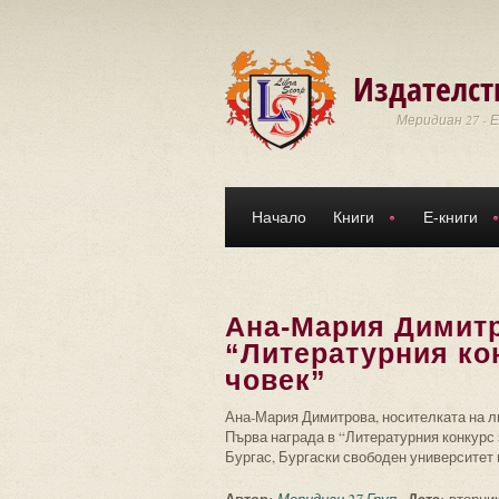
Премини към основното съдържание
Издателст
Меридиан 27 - 
Начало
Книги
Е-книги
Ана-Мария Димитр
“Литературния ко
човек”
Ана-Мария Димитрова, носителката на ли
Първа награда в “Литературния конкурс з
Бургас, Бургаски свободен университет 
Автор:
Дата: