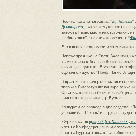
Носителката на наградата “
Equilibrium
” 
Димитрова
, която е и студентка по сп
завоюва Първо място на състоялия се в 
любим човек”, със стихотворението “
Фи
Ето и повече подробности за събитието.
Навръх празника на Свети Валентин, 14 ф
тържествено отбелязан Денят на влюбен
с очите, а с душата”. В музикалното о
сценично изкуство “Проф. Панчо Владиге
В празничната вечер се състоя и церемо
творби в Литературния конкурс за учениц
Организатори на събитието са Община Б
личностното развитие, гр. Бургас.
Конкурсът се проведе в два раздела: “По
ученици (9 – 12 клас) и II група – студент
Жури в състав
проф. д.ф.н. Калина Луко
член на Конфедерация на българските п
член на Бургаска писателска общност и 