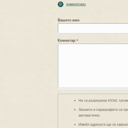
коментари
0
Вашето име
Коментар
*
Не са разрешени HTML тагов
Линиите и параграфите се пр
автоматично.
Имейл адресите ще се завоали