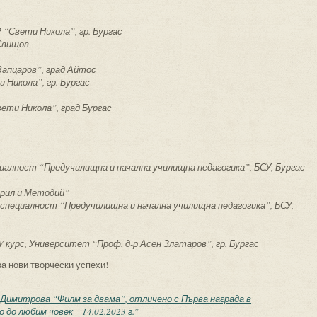
 “Свети Никола”, гр. Бургас
. Свищов
 Вапцаров”, град Айтос
 Никола”, гр. Бургас
ети Никола”, град Бургас
ециалност “Предучилищна и начална училищна педагогика”, БСУ, Бургас
Кирил и Методий”
в специалност “Предучилищна и начална училищна педагогика”, БСУ,
V курс, Университет “Проф. д-р Асен Златаров”, гр. Бургас
за нови творчески успехи!
имитрова “Филм за двама”, отличено с Първа награда в
до любим човек – 14.02.2023 г.”