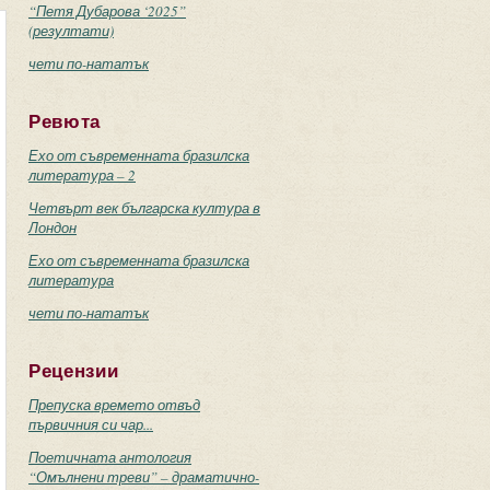
“Петя Дубарова ‘2025”
(резултати)
чети по-нататък
Ревюта
Ехо от съвременната бразилска
литература – 2
Четвърт век българска култура в
Лондон
Ехо от съвременната бразилска
литература
чети по-нататък
Рецензии
Препуска времето отвъд
първичния си чар...
Поетичната антология
“Омълнени треви” – драматично-