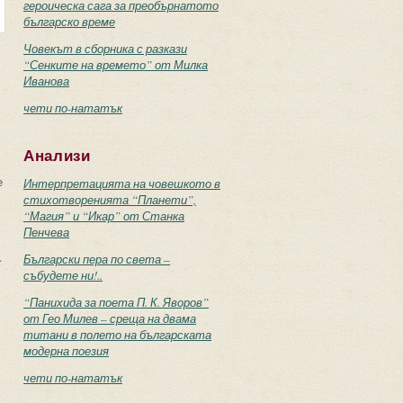
героическа сага за преобърнатото
българско време
Човекът в сборника с разкази
“Сенките на времето” от Милка
Иванова
чети по-нататък
Анализи
е
Интерпретацията на човешкото в
стихотворенията “Планети”,
“Магия” и “Икар” от Станка
Пенчева
.
Български пера по света –
събудете ни!..
“Панихида за поета П. К. Яворов”
от Гео Милев – среща на двама
титани в полето на българската
модерна поезия
чети по-нататък