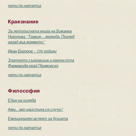
чети по-нататък
Краезнание
За летописната книга на Божанка
Николова “Тракия – легенда. Поглед
назад във времето”
Иван Богоров – 200 години
Златното съкровище и крепостта
Фармакида край Приморско
чети по-нататък
Философия
Един на хиляда
Ами... ако наистина се случи?
Емоционален аспект за душата
чети по-нататък