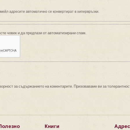
имейл адресите автоматично се конвертират в хипервръзки.
 сте човек и да предпази от автоматизирани спам.
ворност за съдържанието на коментарите. Призоваваме ви за толерантнос
Полезно
Книги
Адре