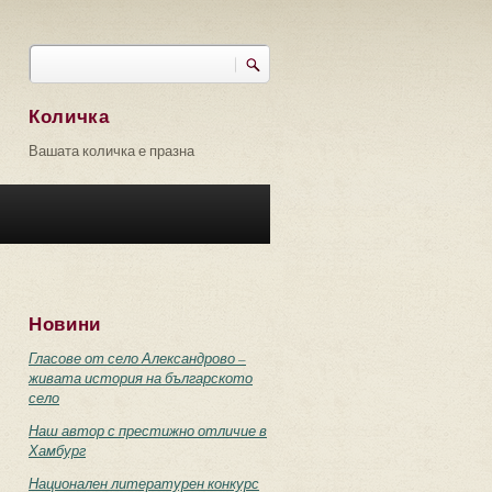
Търси
Форма за търсене
Количка
Вашата количка е празна
Новини
Гласове от село Александрово –
живата история на българското
село
Наш автор с престижно отличие в
Хамбург
Национален литературен конкурс