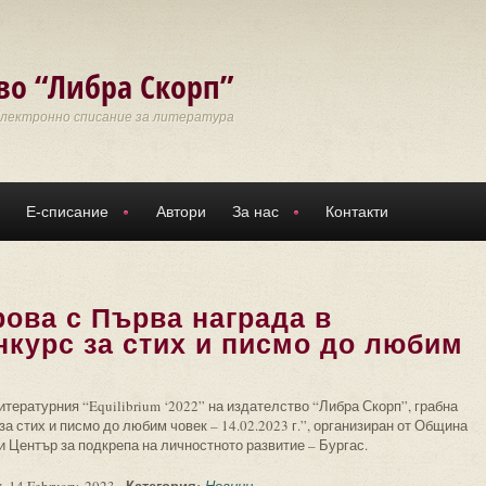
во “Либра Скорп”
Електронно списание за литература
Е-списание
Автори
За нас
Контакти
ова с Първа награда в
нкурс за стих и писмо до любим
тературния “Equilibrium ‘2022” на издателство “Либра Скорп”, грабна
а стих и писмо до любим човек – 14.02.2023 г.”, организиран от Община
и Център за подкрепа на личностното развитие – Бургас.
Категория: