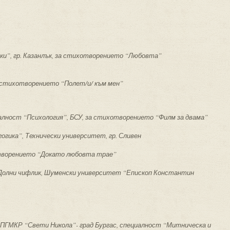
лски”, гр. Казанлък, за стихотворението “Любовта”
 за стихотворението “Полет/и/ към мен”
иалност “Психология”, БСУ, за стихотворението “Филм за двама”
огика”, Технически университет, гр. Сливен
отворението “Докато любовта трае”
на Долни чифлик, Шуменски университет “Епископ Константин
 в ПГМКР “Свети Никола”- град Бургас, специалност “Митническа и