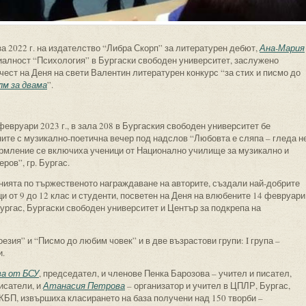
за 2022 г. на издателство “Либра Скорп” за литературен дебют,
Ана-Мария
ециалност “Психология” в Бургаски свободен университет, заслужено
чест на Деня на свети Валентин литературен конкурс “за стих и писмо до
лм за двама
”.
евруари 2023 г., в зала 208 в Бургаския свободен университет бе
ите с музикално-поетична вечер под надслов “Любовта е сляпа – гледа н
формление се включиха ученици от Национално училище за музикално и
ров”, гр. Бургас.
нията по тържественото награждаване на авторите, създали най-добрите
и от 9 до 12 клас и студенти, посветен на Деня на влюбените 14 февруари
ургас, Бургаски свободен университет и Център за подкрепа на
езия” и “Писмо до любим човек” и в две възрастови групи: I група –
и.
ва от БСУ
, председател, и членове Пенка Барозова – учител и писател,
исатели, и
Атанасия Петрова
– организатор и учител в ЦПЛР, Бургас,
КБП, извършиха класирането на база получени над 150 творби –