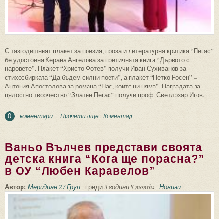
С тазгодишният плакет за поезия, проза и литературна критика “Пегас”
бе удостоена Керана Ангелова за поетичната книга “Дървото с
наровете”. Плакет “Христо Фотев” получи Иван Сухиванов за
стихосбирката “Да бъдем силни поети”, а плакет “Петко Росен” –
Антония Апостолова за романа “Нас, които ни няма”. Наградата за
цялостно творчество “Златен Пегас” получи проф. Светлозар Игов.
коментари
Прочети още
about Годишен литературен преглед –
Коментар
0
Бургас ‘2022
Ваньо Вълчев представи своята
детска книга “Кога ще порасна?”
в ОУ “Любен Каравелов”
Автор:
Меридиан 27 Груп
преди
3 години 8 months
Новини