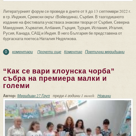
Литературният форум се проведе в дните от 8 до 13 септември 2022 г.
в гр. Инджия, Сремски окръг (Войводина), Сърбия. В тазгодишното
издание на фестивала участваха знакови творци от Сърбия, Северна
Македония, Хърватия, Албания, Гърция, Турция, Испания, Италия,
Русия, Канада, САЩ и Индия. В него България бе представена от
бургаската поетеса Наталия Недялкова.
коментари
Поетични меридиани
Прочети още
about Бургаската поетеса Наталия
Коментар
0
Недялкова представи България на
Международния литературен фестивал
“Как се вари клоунска чорба”
“Инджия Про Поет ‘2022” в Сърбия
събра на премиера малки и
големи
Автор:
Меридиан 27 Груп
преди
4 години 1 month
Новини