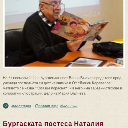
На 23 ноември 2022 г. бургаският поет Ваньо Вълчев представи пред
ученици последната си детска книжка в ОУ “Любен Каравелов”.
Четивото се казва “Кога ще порасна?” и в него има забавни стихове и
колоритни илюстрации, дело на Мария Вълчева.
коментари
Прочети още
about Ваньо Вълчев представи своята
Коментар
0
детска книга “Кога ще порасна?” в ОУ
“Любен Каравелов”
Бургаската поетеса Наталия