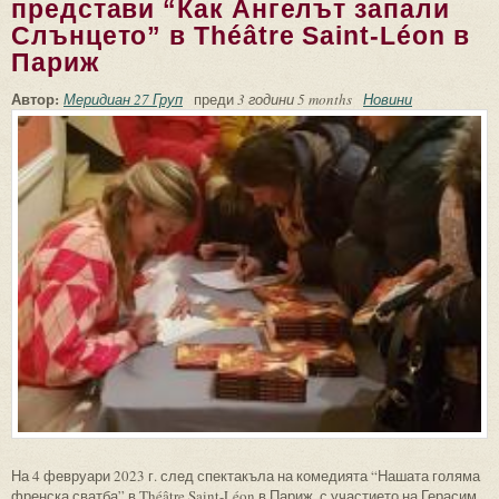
представи “Как Ангелът запали
Слънцето” в Théâtre Saint-Léon в
Париж
Автор:
Меридиан 27 Груп
преди
3 години 5 months
Новини
На 4 февруари 2023 г. след спектакъла на комедията “Нашата голяма
френска сватба” в Théâtre Saint-Léon в Париж, с участието на Герасим