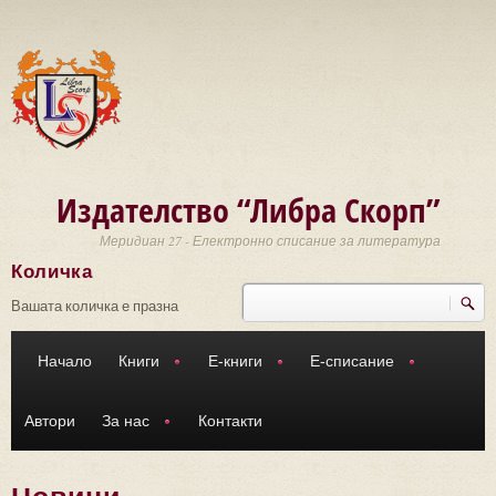
Премини към основното съдържание
Издателство “Либра Скорп”
Меридиан 27 - Електронно списание за литература
Количка
Търси
Форма за търсене
Вашата количка е празна
Начало
Книги
Е-книги
Е-списание
Автори
За нас
Контакти