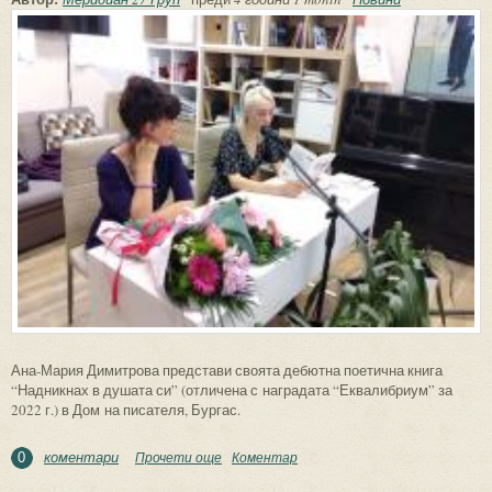
Ана-Мария Димитрова представи своята дебютна поетична книга
“Надникнах в душата си” (отличена с наградата “Еквалибриум” за
2022 г.) в Дом на писателя, Бургас.
коментари
Прочети още
about Вълнуваща премиера на дебютната
Коментар
0
книга на Ана-Мария Димитрова