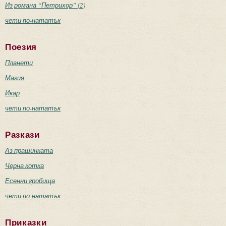
Из романа “Петрихор” (2)
чети по-нататък
Поезия
Планети
Магия
Икар
чети по-нататък
Разкази
Аз прашинката
Черна котка
Есенни гробища
чети по-нататък
Приказки