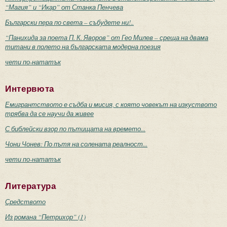
“Магия” и “Икар” от Станка Пенчева
Български пера по света – събудете ни!..
“Панихида за поета П. К. Яворов” от Гео Милев – среща на двама
титани в полето на българската модерна поезия
чети по-нататък
Интервюта
Емигрантството е съдба и мисия, с която човекът на изкуството
трябва да се научи да живее
С библейски взор по пътищата на времето...
Чони Чонев: По пътя на солената реалност...
чети по-нататък
Литература
Средството
Из романа “Петрихор” (1)