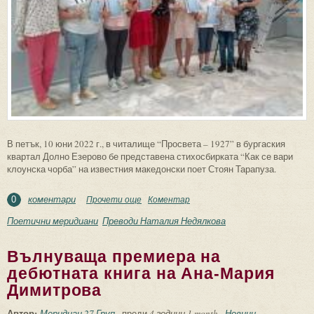
В петък, 10 юни 2022 г., в читалище “Просвета – 1927” в бургаския
квартал Долно Езерово бе представена стихосбирката “Как се вари
клоунска чорба” на известния македонски поет Стоян Тарапуза.
коментари
Прочети още
about “Как се вари клоунска чорба” събра
Коментар
0
на премиера малки и големи
Поетични меридиани
Преводи Наталия Недялкова
Вълнуваща премиера на
дебютната книга на Ана-Мария
Димитрова
Автор:
Меридиан 27 Груп
преди
4 години 1 month
Новини