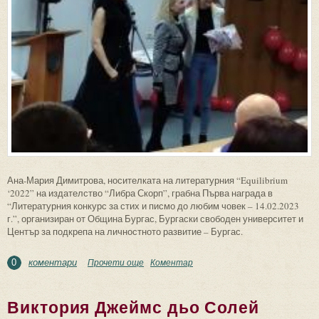
Ана-Мария Димитрова, носителката на литературния “Equilibrium
‘2022” на издателство “Либра Скорп”, грабна Първа награда в
“Литературния конкурс за стих и писмо до любим човек – 14.02.2023
г.”, организиран от Община Бургас, Бургаски свободен университет и
Център за подкрепа на личностното развитие – Бургас.
коментари
Прочети още
about Ана-Мария Димитрова с Първа
Коментар
0
награда в “Литературния конкурс за
стих и писмо до любим човек”
Виктория Джеймс дьо Солей