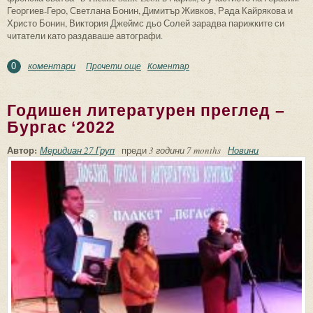
Георгиев-Геро, Светлана Бонин, Димитър Живков, Рада Кайрякова и
Христо Бонин, Виктория Джеймс дьо Солей зарадва парижките си
читатели като раздаваше автографи.
коментари
Прочети още
about Виктория Джеймс дьо Солей
Коментар
0
представи “Как Ангелът запали
Слънцето” в Théâtre Saint-Léon в Париж
Годишен литературен преглед –
Бургас ‘2022
Автор:
Меридиан 27 Груп
преди
3 години 7 months
Новини