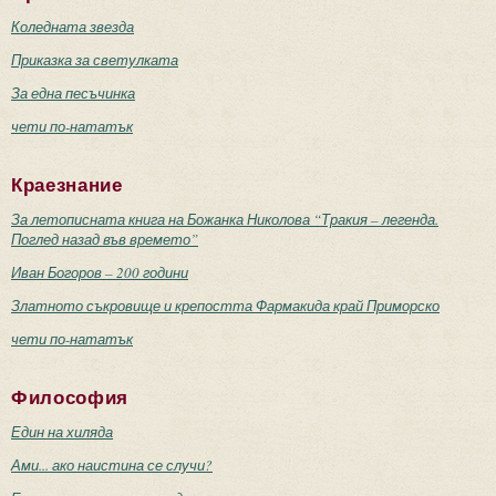
Коледната звезда
Приказка за светулката
За една песъчинка
чети по-нататък
Краезнание
За летописната книга на Божанка Николова “Тракия – легенда.
Поглед назад във времето”
Иван Богоров – 200 години
Златното съкровище и крепостта Фармакида край Приморско
чети по-нататък
Философия
Един на хиляда
Ами... ако наистина се случи?