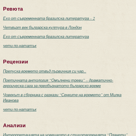
Ревюта
Ехо от съвременната бразилска литература – 2
Четвърт век българска култура в Лондон
Ехо от съвременната бразилска литература
чети по-нататък
Рецензии
Препуска времето отвъд първичния си чар...
Поетичната антология “Омълнени треви” – драматично-
героическа сага за преобърнатото българско време
Човекът в сборника с разкази “Сенките на времето” от Милка
Иванова
чети по-нататък
Анализи
Интерпретацията на човешкото в стихотворенията “Планети”,