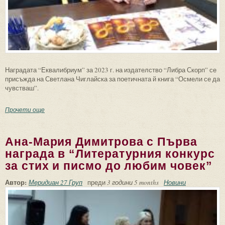
Наградата “Еквалибриум” за 2023 г. на издателство “Либра Скорп” се
присъжда на Светлана Чиглайска за поетичната й книга “Осмели се да
чувстваш”.
Прочети още
about Поетичната книга “Осмели се да чувстваш” на
Светлана Чиглайска с наградата “Еквалибриум ‘2023”
Ана-Мария Димитрова с Първа
награда в “Литературния конкурс
за стих и писмо до любим човек”
Автор:
Меридиан 27 Груп
преди
3 години 5 months
Новини