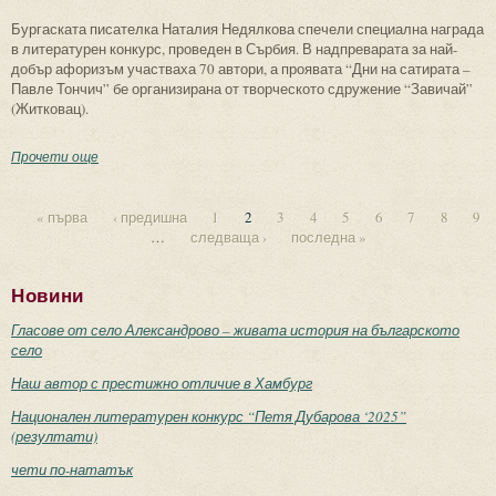
Бургаската писателка Наталия Недялкова спечели специална награда
в литературен конкурс, проведен в Сърбия. В надпреварата за най-
добър афоризъм участваха 70 автори, а проявата “Дни на сатирата –
Павле Тончич” бе организирана от творческото сдружение “Завичай”
(Житковац).
Прочети още
about Наталия Недялкова със специална награда в “Дни на
сатирата – Павле Тончич”, Сърбия
« първа
‹ предишна
1
2
3
4
5
6
7
8
9
…
следваща ›
последна »
Страници
Новини
Гласове от село Александрово – живата история на българското
село
Наш автор с престижно отличие в Хамбург
Национален литературен конкурс “Петя Дубарова ‘2025”
(резултати)
чети по-нататък