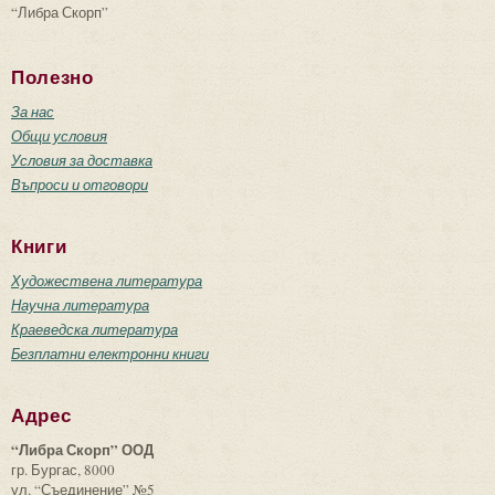
“Либра Скорп”
Полезно
За нас
Общи условия
Условия за доставка
Въпроси и отговори
Книги
Художествена литература
Научна литература
Краеведска литература
Безплатни електронни книги
Адрес
“Либра Скорп” ООД
гр. Бургас, 8000
ул. “Съединение” №5