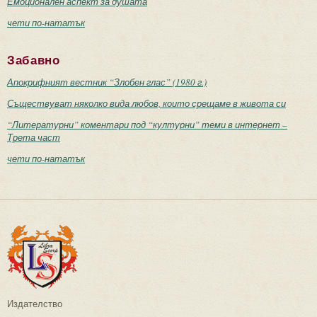
Емоционален аспект за душата
чети по-нататък
Забавно
Апокрифният вестник “Злобен глас” (1980 г.)
Съществуват няколко вида любов, които срещаме в живота си
“Литературни” коментари под “културни” теми в интернет –
Трета част
чети по-нататък
Издателство