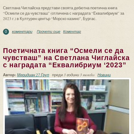
Светлана Чиглайска представи своята дебютна поетична книга
“Осмели се да чувстваш” (отличена с наградата “Еквалибриум” за
2023 г.) в Културен център “Морско казино”, Бургас.
коментари
Прочети още
about Литературна премиера: Светлана
Коментар
0
Чиглайска и “Осмели се да чувстваш”
Поетичната книга “Осмели се да
чувстваш” на Светлана Чиглайска
с наградата “Еквалибриум ‘2023”
Автор:
Меридиан 27 Груп
преди
3 години 3 months
Новини