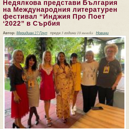
Недялкова представи България
на Международния литературен
фестивал “Инджия Про Поет
‘2022” в Сърбия
Автор:
Меридиан 27 Груп
преди
3 години 10 months
Новини