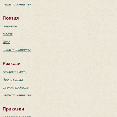
чети по-нататък
Поезия
Планети
Магия
Икар
чети по-нататък
Разкази
Аз прашинката
Черна котка
Есенни гробища
чети по-нататък
Приказки
Коледната звезда