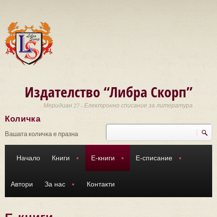
Премини към основното съдържание
Издателство “Либра Скорп”
Меридиан 27 - Електронно списание за литература
Количка
Търси
Форма за търсене
Вашата количка е празна
Начало
Книги
Е-книги
Е-списание
Автори
За нас
Контакти