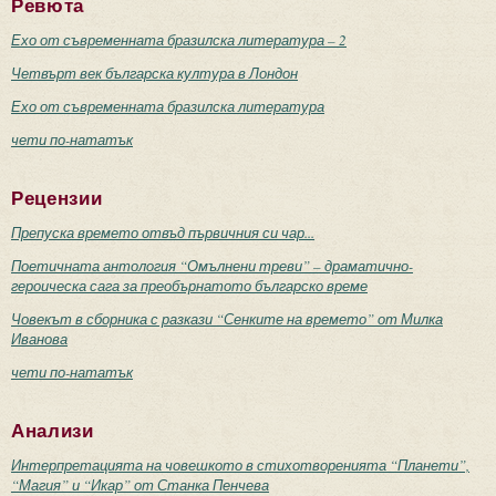
Ревюта
Ехо от съвременната бразилска литература – 2
Четвърт век българска култура в Лондон
Ехо от съвременната бразилска литература
чети по-нататък
Рецензии
Препуска времето отвъд първичния си чар...
Поетичната антология “Омълнени треви” – драматично-
героическа сага за преобърнатото българско време
Човекът в сборника с разкази “Сенките на времето” от Милка
Иванова
чети по-нататък
Анализи
Интерпретацията на човешкото в стихотворенията “Планети”,
“Магия” и “Икар” от Станка Пенчева