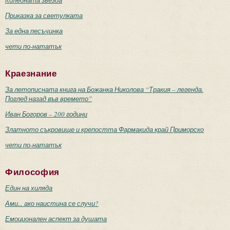
Приказка за светулката
За една песъчинка
чети по-нататък
Краезнание
За летописната книга на Божанка Николова “Тракия – легенда.
Поглед назад във времето”
Иван Богоров – 200 години
Златното съкровище и крепостта Фармакида край Приморско
чети по-нататък
Философия
Един на хиляда
Ами... ако наистина се случи?
Емоционален аспект за душата