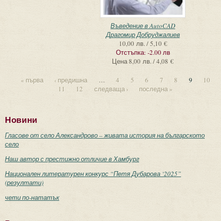
Въведение в AutoCAD
Драгомир Добруджалиев
10,00 лв. / 5,10 €
Отстъпка:
-2.00 лв
Цена
8,00 лв. / 4,08 €
« първа
‹ предишна
…
4
5
6
7
8
9
10
11
12
следваща ›
последна »
Новини
Гласове от село Александрово – живата история на българското
село
Наш автор с престижно отличие в Хамбург
Национален литературен конкурс “Петя Дубарова ‘2025”
(резултати)
чети по-нататък