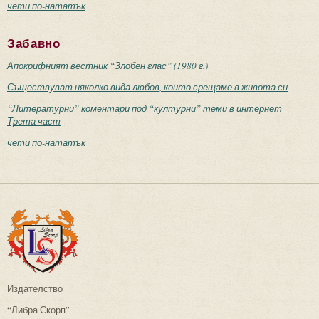
чети по-нататък
Забавно
Апокрифният вестник “Злобен глас” (1980 г.)
Съществуват няколко вида любов, които срещаме в живота си
“Литературни” коментари под “културни” теми в интернет –
Трета част
чети по-нататък
Издателство
“Либра Скорп”