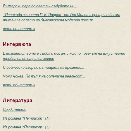
Български пера по света – събудете ни!..
“Панихида за поета П. К. Яворов” от Гео Милев – среща на двама
титани в полето на българската модерна поезия
чети по-нататък
Интервюта
Емигрантството е съдба и мисия, с която човекът на изкуството
трябва да се научи да живее
С библейски взор по пътищата на времето...
Чони Чонев: По пътя на солената реалност...
чети по-нататък
Литература
Средството
Из романа “Петрихор” (1)
Из романа “Петрихор” (2)