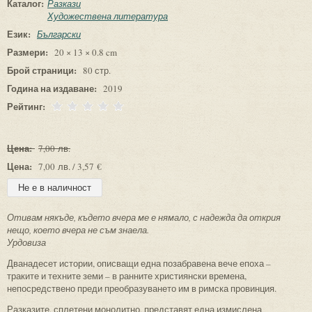
Каталог:
Разкази
Художествена литература
Език:
Български
Размери:
20 × 13 × 0.8 cm
Брой страници:
80 стр.
Година на издаване:
2019
Рейтинг:
Цена:
7,00 лв.
Цена:
7,00 лв. / 3,57 €
Отивам някъде, където вчера ме е нямало, с надежда да открия
нещо, което вчера не съм знаела.
Урдовиза
Дванадесет истории, описващи една позабравена вече епоха –
траките и техните земи – в ранните християнски времена,
непосредствено преди преобразуването им в римска провинция.
Разказите, сплетени монолитно, представят една измислена