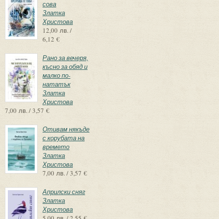
сова
Златка
Христова
12,00 лв. /
6,12 €
Рано за вечеря,
късно за обяд и
малко по-
нататък
Златка
Христова
7,00 лв. / 3,57 €
Отивам някъде
с корубата на
времето
Златка
Христова
7,00 лв. / 3,57 €
Априлски сняг
Златка
Христова
5,00 лв. / 2,55 €