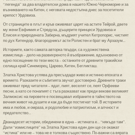
“легенда” за два владетелски дома в нашето Южно Черноморие и за
възникването на Китен, с неговата недостъпна днес за посетители
крепост Урдовиза.
От страниците в плът и кръв оживяват царят на астите Тейрой, двете
му жени Евфимия и Стредуза, дъщерите принцеси Урдовиза и
Елисея и природената Заберна, мъдрият учител Кетропорис, чистият
по дух Китендор, благородникът асти Ролистен и брат му Арзазум...
Историите, както самата авторка твърди, са художествена
измислица – дело на развихреното й въображение, вдъхновено от
едно посещение по тези места – останките от древните тракийски
селища край Синеморец, Царево, Китен, Бегликташ.
Златка Христова успява да пресъздаде живо и истинно епохата и
времето. Разказите и събитията звучат достоверно. Древните траки
оживяват пред читателя – ядат, пият, веселят се, пеят Орфееви
песни, а като се понапият с тъга разказват как преди векове великият
Залмоксис на пировете е посвещавал избраните в тайнството на
вечния живот на душите и как да бъде постигнат той. В историите
има и любов, и омраза, и родолюбие и патриотизъм, и алчност и
предателство...
Дванадесет истории, обединени в една – истината е... “някъде там”.
Дали “измислиците” на Златка Христова един ден ще се окажат
“истина” или не – това не е толкова съществено. По-важни са вярата