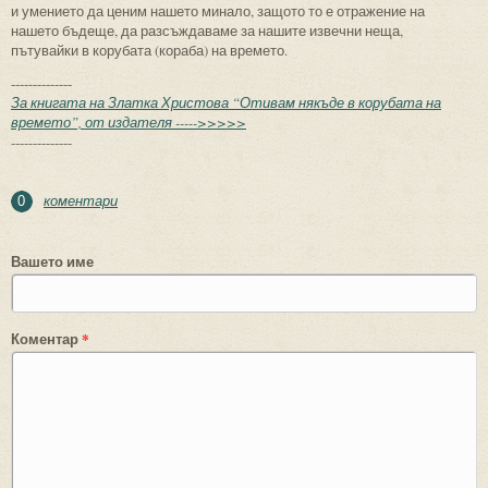
и умението да ценим нашето минало, защото то е отражение на
нашето бъдеще, да разсъждаваме за нашите извечни неща,
пътувайки в корубата (кораба) на времето.
--------------
За книгата на Златка Христова “Отивам някъде в корубата на
времето”, от издателя ----->>>>>
--------------
коментари
0
Вашето име
Коментар
*