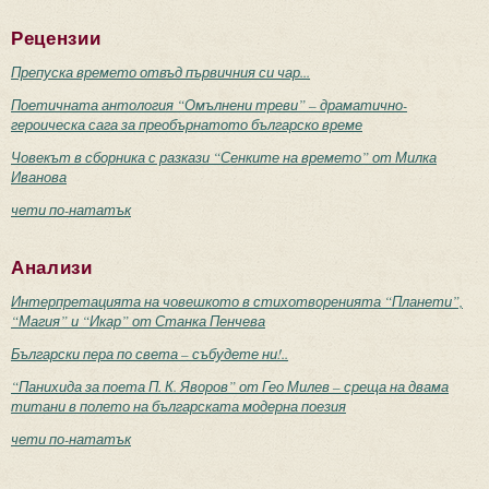
Рецензии
Препуска времето отвъд първичния си чар...
Поетичната антология “Омълнени треви” – драматично-
героическа сага за преобърнатото българско време
Човекът в сборника с разкази “Сенките на времето” от Милка
Иванова
чети по-нататък
Анализи
Интерпретацията на човешкото в стихотворенията “Планети”,
“Магия” и “Икар” от Станка Пенчева
Български пера по света – събудете ни!..
“Панихида за поета П. К. Яворов” от Гео Милев – среща на двама
титани в полето на българската модерна поезия
чети по-нататък