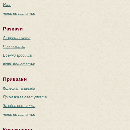
Икар
чети по-нататък
Разкази
Аз прашинката
Черна котка
Есенни гробища
чети по-нататък
Приказки
Коледната звезда
Приказка за светулката
За една песъчинка
чети по-нататък
Краезнание