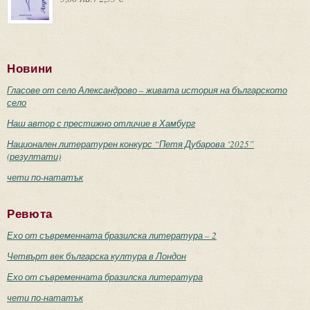
Новини
Гласове от село Александрово – живата история на българското
село
Наш автор с престижно отличие в Хамбург
Национален литературен конкурс “Петя Дубарова ‘2025”
(резултати)
чети по-нататък
Ревюта
Ехо от съвременната бразилска литература – 2
Четвърт век българска култура в Лондон
Ехо от съвременната бразилска литература
чети по-нататък