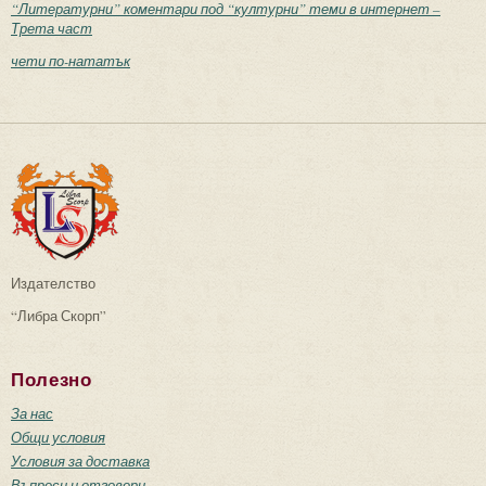
“Литературни” коментари под “културни” теми в интернет –
Трета част
чети по-нататък
Издателство
“Либра Скорп”
Полезно
За нас
Общи условия
Условия за доставка
Въпроси и отговори