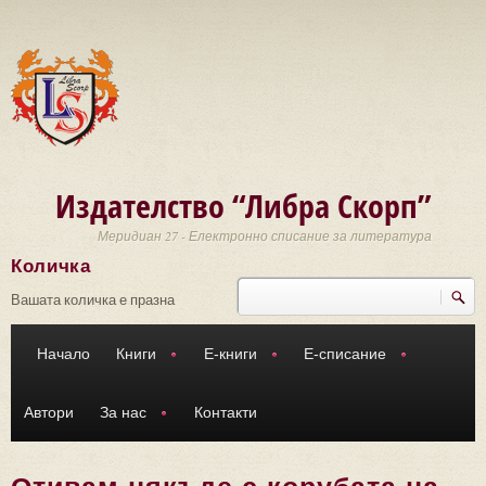
Премини към основното съдържание
Издателство “Либра Скорп”
Меридиан 27 - Електронно списание за литература
Количка
Търси
Форма за търсене
Вашата количка е празна
Начало
Книги
Е-книги
Е-списание
Автори
За нас
Контакти