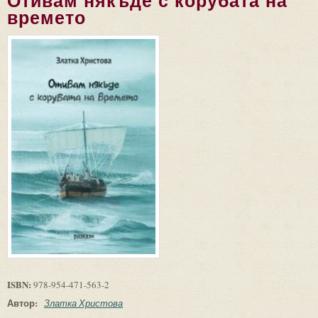
Отивам някъде с корубата на
времето
ISBN:
978-954-471-563-2
Автор:
Златка Христова