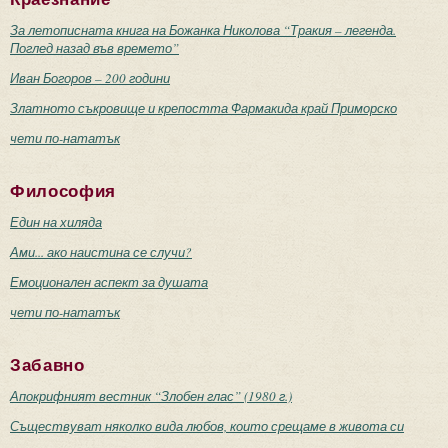
За летописната книга на Божанка Николова “Тракия – легенда.
Поглед назад във времето”
Иван Богоров – 200 години
Златното съкровище и крепостта Фармакида край Приморско
чети по-нататък
Философия
Един на хиляда
Ами... ако наистина се случи?
Емоционален аспект за душата
чети по-нататък
Забавно
Апокрифният вестник “Злобен глас” (1980 г.)
Съществуват няколко вида любов, които срещаме в живота си