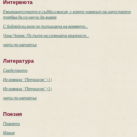
Интервюта
Емигрантството е съдба и мисия, с която човекът на изкуството
трябва да се научи да живее
С библейски взор по пътищата на времето...
Чони Чонев: По пътя на солената реалност...
чети по-нататък
Литература
Средството
Из романа “Петрихор” (1)
Из романа “Петрихор” (2)
чети по-нататък
Поезия
Планети
Магия