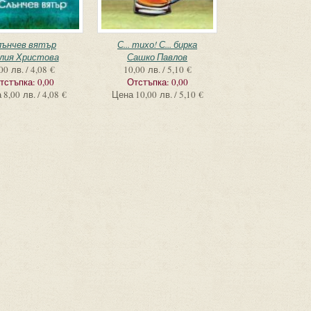
лънчев вятър
С... тихо! С... бирка
лия Христова
Сашко Павлов
00 лв. / 4,08 €
10,00 лв. / 5,10 €
тстъпка:
0,00
Отстъпка:
0,00
а
8,00 лв. / 4,08 €
Цена
10,00 лв. / 5,10 €