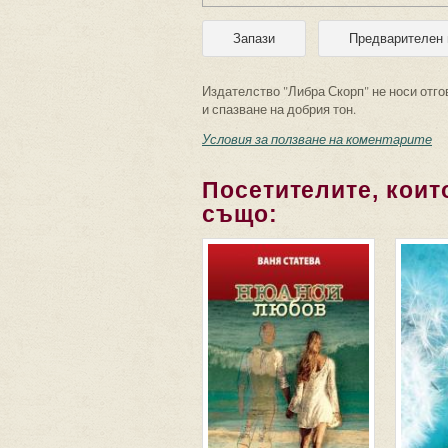
Издателство "Либра Скорп" не носи отго
и спазване на добрия тон.
Условия за ползване на коментарите
Посетителите, които
също: