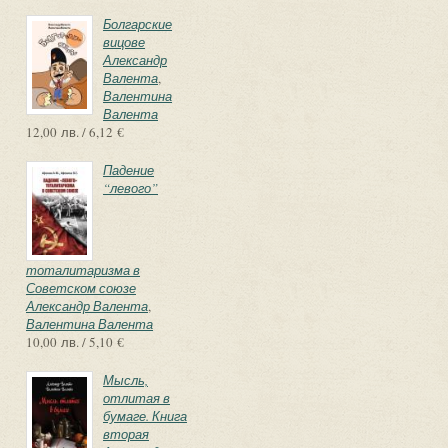
Болгарские
вицове
Александр
Валента
,
Валентина
Валента
12,00 лв. / 6,12 €
Падение
“левого”
тоталитаризма в
Советском союзе
Александр Валента
,
Валентина Валента
10,00 лв. / 5,10 €
Мысль,
отлитая в
бумаге. Книга
вторая