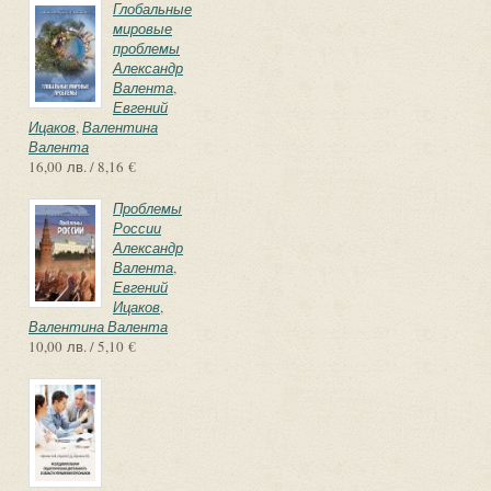
Глобальные
мировые
проблемы
Александр
Валента
,
Евгений
Ицаков
,
Валентина
Валента
16,00 лв. / 8,16 €
Проблемы
России
Александр
Валента
,
Евгений
Ицаков
,
Валентина Валента
10,00 лв. / 5,10 €