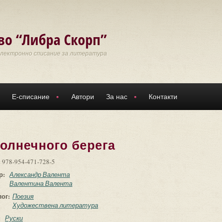
во “Либра Скорп”
Електронно списание за литература
Е-списание
Автори
За нас
Контакти
олнечного берега
:
978-954-471-728-5
р:
Александр Валента
Валентина Валента
лог:
Поезия
Художествена литература
:
Руски