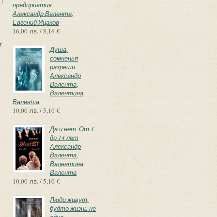
предприятия
Александр Валента
,
Евгений Ицаков
16,00 лв. / 8,16 €
т
Душа,
сомненья
разреши
Александр
Валента
,
Валентина
Валента
10,00 лв. / 5,10 €
Да и нет. От 4
до 14 лет
Александр
Валента
,
Валентина
Валента
10,00 лв. / 5,10 €
Люди живут,
будто жизнь не