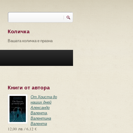
Търси
Форма за търсене
Количка
Вашата количка е празна
Книги от автора
От Христа до
наших дней
Александр
Валента
,
Валентина
Валента
12,00 лв. / 6,12 €