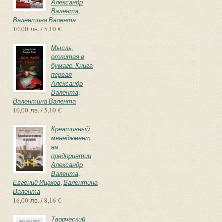
Александр
Валента
,
Валентина Валента
10,00 лв. / 5,10 €
Мысль,
отлитая в
бумаге. Книга
первая
Александр
Валента
,
Валентина Валента
10,00 лв. / 5,10 €
Креативный
менеджмент
на
предприятии
Александр
Валента
,
Евгений Ицаков
,
Валентина
Валента
16,00 лв. / 8,16 €
Творческий