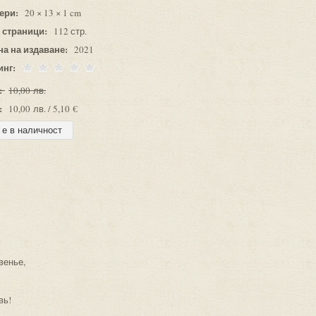
ери:
20 × 13 × 1 cm
 страници:
112 стр.
на на издаване:
2021
инг:
:
10,00 лв.
:
10,00 лв. / 5,10 €
венье,
вь!