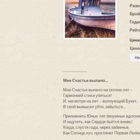
Разм
Брой
Годи
Рейт
Цена
Цена
-------------------
Мне Счастье выпало...
Мне Счастье выпало на склоне лет –
Гармонией стиха упиться!
И, несмотря на лет – волнующий Букет,
В свой вымысел уйти, забыться...
Припомнить Юных лет безумных вдохно
И ощутить, как Сердце бьётся вновь!
Когда, спустя года, через забвенье,
Как Солнца луч, проглянет Первая Любо