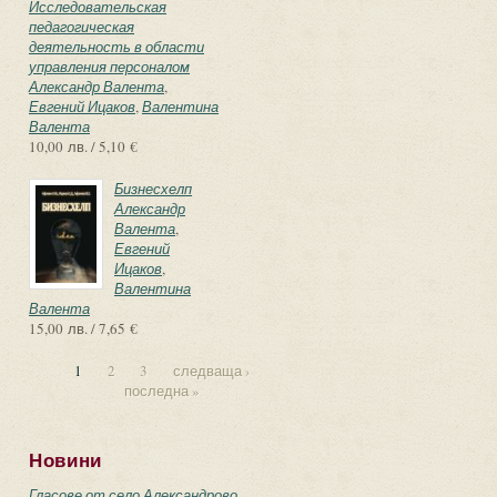
Исследовательская
педагогическая
деятельность в области
управления персоналом
Александр Валента
,
Евгений Ицаков
,
Валентина
Валента
10,00 лв. / 5,10 €
Бизнесхелп
Александр
Валента
,
Евгений
Ицаков
,
Валентина
Валента
15,00 лв. / 7,65 €
1
2
3
следваща ›
последна »
Страници
Новини
Гласове от село Александрово –