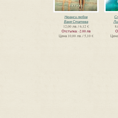
Нюанси любов
С
Ваня Статева
Ли
12,00 лв. / 6,12 €
8,
Отстъпка:
-2.00 лв
О
Цена
10,00 лв. / 5,10 €
Цен