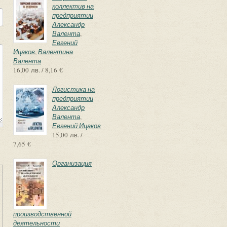
коллектив на
предприятии
Александр
Валента
,
Евгений
Ицаков
,
Валентина
Валента
16,00 лв. / 8,16 €
Логистика на
предприятии
Александр
Валента
,
Евгений Ицаков
15,00 лв. /
7,65 €
Организация
производственной
деятельности