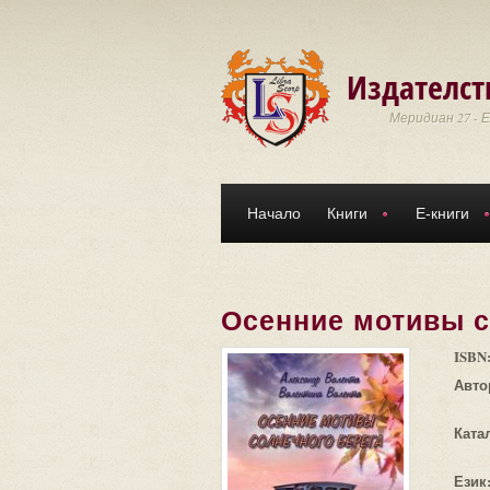
Премини към основното съдържание
Издателст
Меридиан 27 - 
Начало
Книги
Е-книги
Осенние мотивы с
ISBN
Авто
Ката
Език