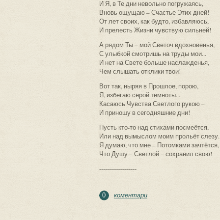
И Я, в Те дни невольно погружаясь,
Вновь ощущаю – Счастье Этих дней!
От лет своих, как будто, избавляюсь,
И прелесть Жизни чувствую сильней!
А рядом Ты – мой Светоч вдохновенья,
С улыбкой смотришь на труды мои...
И нет на Свете больше наслажденья,
Чем слышать отклики твои!
Вот так, ныряя в Прошлое, порою,
Я, избегаю серой темноты...
Касаюсь Чувства Светлого рукою –
И приношу в сегодняшние дни!
Пусть кто-то над стихами посмеётся,
Или над вымыслом моим прольёт слезу..
Я думаю, что мне – Потомками зачтётся,
Что Душу – Светлой – сохранил свою!
-------------------
коментари
0