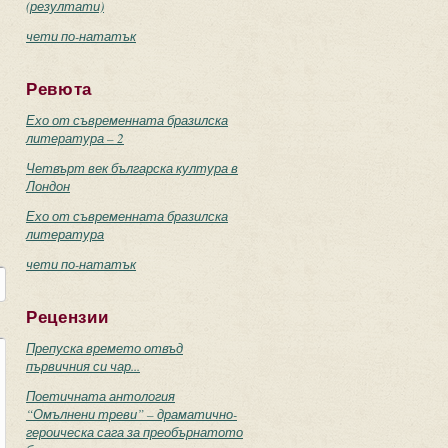
(резултати)
чети по-нататък
Ревюта
Ехо от съвременната бразилска
литература – 2
Четвърт век българска култура в
Лондон
Ехо от съвременната бразилска
литература
чети по-нататък
Рецензии
Препуска времето отвъд
първичния си чар...
Поетичната антология
“Омълнени треви” – драматично-
героическа сага за преобърнатото