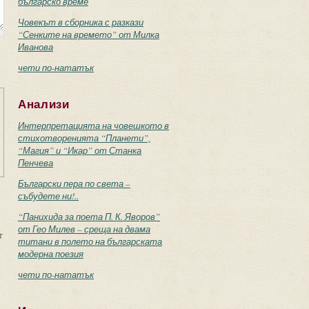
българско време
Човекът в сборника с разкази
“Сенките на времето” от Милка
Иванова
чети по-нататък
Анализи
Интерпретацията на човешкото в
стихотворенията “Планети”,
“Магия” и “Икар” от Станка
Пенчева
Български пера по света –
събудете ни!..
“Панихида за поета П. К. Яворов”
от Гео Милев – среща на двама
т
титани в полето на българската
модерна поезия
чети по-нататък