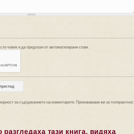
 сте човек и да предпази от автоматизирани спам.
ворност за съдържанието на коментарите. Призоваваме ви за толерантнос
 разгледаха тази книга, видяха