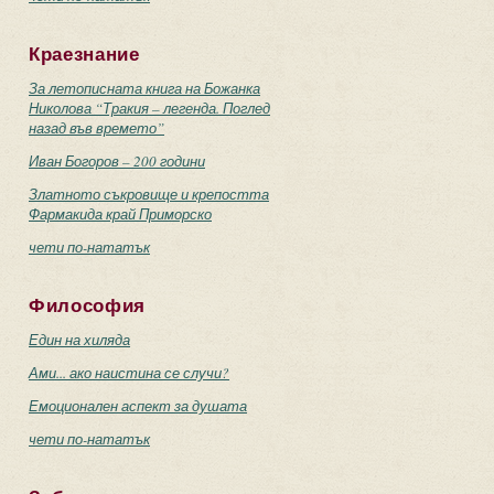
Краезнание
За летописната книга на Божанка
Николова “Тракия – легенда. Поглед
назад във времето”
Иван Богоров – 200 години
Златното съкровище и крепостта
Фармакида край Приморско
чети по-нататък
Философия
Един на хиляда
Ами... ако наистина се случи?
Емоционален аспект за душата
чети по-нататък