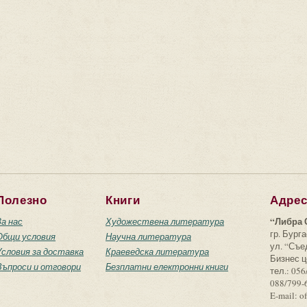
Полезно
Книги
Адре
“Либра 
За нас
Художествена литература
гр. Бурга
Общи условия
Научна литература
ул. “Съ
Условия за доставка
Краеведска литература
Бизнес ц
Въпроси и отговори
Безплатни електронни книги
тел.: 056
088/799-
E-mail: o