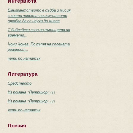
Интервюта
Емигрантството е съдба и мисия,
с която човекът на изкуството
трябва да се научи да живее
С библейски взор по пътищата на
времето...
Чони Чонев: По пътя на солената
реалност...
чети по-нататък
Литература
Средството
Из романа “Петрихор” (1)
Из романа “Петрихор” (2)
чети по-нататък
Поезия