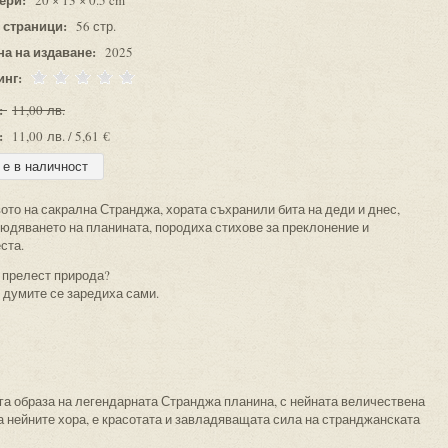
20 × 13 × 0.5 cm
 страници:
56 стр.
на на издаване:
2025
инг:
:
11,00 лв.
:
11,00 лв. / 5,61 €
ото на сакрална Странджа, хората съхранили бита на деди и днес,
юдяването на планината, породиха стихове за преклонение и
ста.
а прелест природа?
и думите се заредиха сами.
ига образа на легендарната Странджа планина, с нейната величествена
 нейните хора, е красотата и завладяващата сила на странджанската