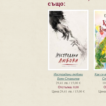
също:
Изстрадани любови
Как се 
Боян Станилов
Ст
29,41 лв. / 15,00 €
10
Отстъпка:
0,00
О
Цена
29,41 лв. / 15,00 €
Цена