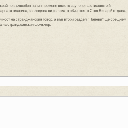
край по вълшебен начин променя цялото звучене на стиховете й.
рната планина, завладява ни голямата обич, която Стоя Винар й отдава.
учност на странджанския говор, а във втори раздел “Напеви” ще срещнем
та на странджанския фолклор.