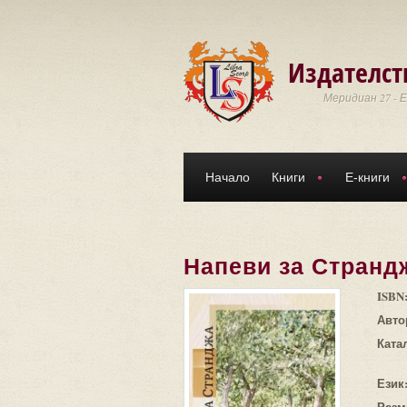
Премини към основното съдържание
Издателст
Меридиан 27 - 
Начало
Книги
Е-книги
Напеви за Странд
ISBN
Авто
Ката
Език
Разм