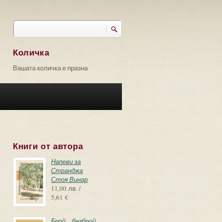
Търси
Форма за търсене
Количка
Вашата количка е празна
Книги от автора
Напеви за
Странджа
Стоя Винар
11,00 лв. /
5,61 €
Брой – безброй