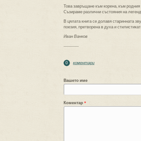
Това завръщане към корена, към родния 
Съзираме различни състояния на легенда
В цялата книга се долавя старинната зв
поезия, претворена в духа и стилистика
Иван Ванков
------------
коментари
0
Вашето име
Коментар
*