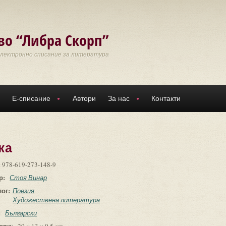
во “Либра Скорп”
Електронно списание за литература
Е-списание
Автори
За нас
Контакти
жа
:
978-619-273-148-9
р:
Стоя Винар
лог:
Поезия
Художествена литература
:
Български
ери: