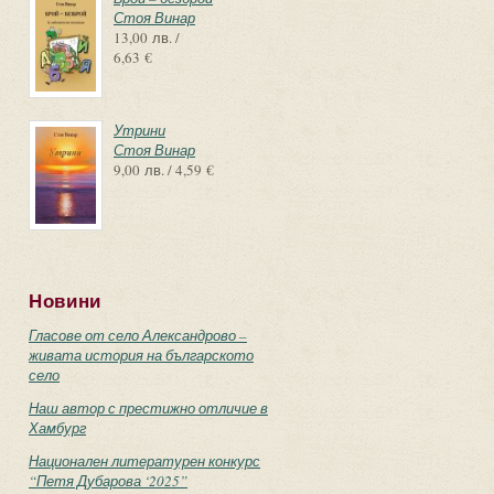
Стоя Винар
13,00 лв. /
6,63 €
Утрини
Стоя Винар
9,00 лв. / 4,59 €
Новини
Гласове от село Александрово –
живата история на българското
село
Наш автор с престижно отличие в
Хамбург
Национален литературен конкурс
“Петя Дубарова ‘2025”