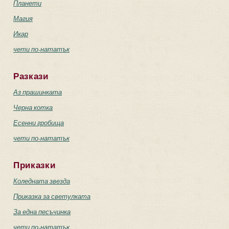
Планети
Магия
Икар
чети по-нататък
Разкази
Аз прашинката
Черна котка
Есенни гробища
чети по-нататък
Приказки
Коледната звезда
Приказка за светулката
За една песъчинка
чети по-нататък