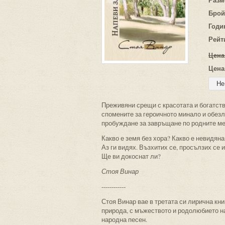
Брой
Годи
Рейт
Цена
Цена
Преживяни срещи с красотата и богатств
спомените за героичното минало и обезл
пробуждане за завръщане по родните ме
Какво е земя без хора? Какво е невидян
Аз ги видях. Възхитих се, просълзих се 
Ще ви докоснат ли?
Стоя Винар
------------
Стоя Винар вае в третата си лирична кн
природа, с мъжеството и родолюбието на
народна песен.