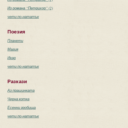
Из романа “Петрихор” (2)
чети по-нататък
Поезия
Планети
Магия
Икар
чети по-нататък
Разкази
Аз прашинката
Черна котка
Есенни гробища
чети по-нататък