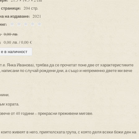
21.5 × 14.5 × 2 cm
 страници:
204 стр.
на на издаване:
2021
инг:
:
0,00 лв.
:
0,00 лв. / 0,00 €
т.е. Янка Иванова), трябва да се прочетат поне две от характеристиките
, написани по случай рождени дни, а също и непременно двете ми вече
нини.
ъм хората.
овече от 40 години – прекрасни преживени мигове.
 които живеят в него, приятелската група, с която деля всеки божи ден на