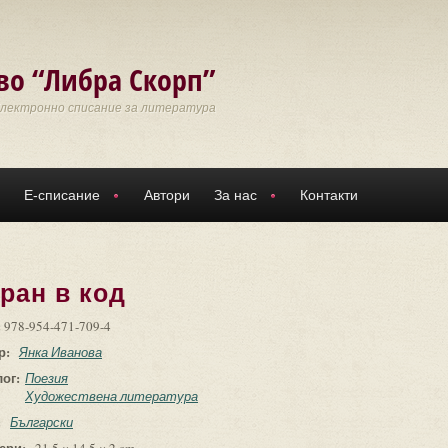
во “Либра Скорп”
Електронно списание за литература
Е-списание
Автори
За нас
Контакти
ран в код
:
978-954-471-709-4
р:
Янка Иванова
лог:
Поезия
Художествена литература
:
Български
ери: