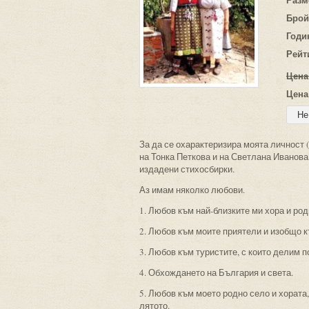
Брой
Годи
Рейт
Цена
Цена
За да се охарактеризира моята личност (
на Тонка Петкова и на Светлана Иванова
издадени стихосбирки.
Аз имам няколко любови.
1. Любов към най-близките ми хора и род
2. Любов към моите приятели и изобщо к
3. Любов към туристите, с които делим п
4. Обхождането на България и света.
5. Любов към моето родно село и хората,
лятото.