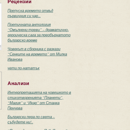
Рецензии
Препуска времето отвъд
първичния си чар...
Поетичната антология
“Омълнени треви” – драматично-
героическа сага за преобърнатото
българско време
Човекът в сборника с разкази
“Сенките на времето” от Милка
Иванова
чети по-нататък
Анализи
Интерпретацията на човешкото в
стихотворенията “Планети”,
“Магия” и “Икар” от Станка
Пенчева
Български пера по света –
събудете ни!..