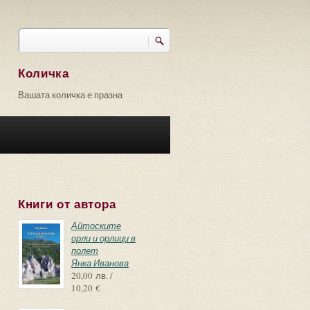
Търси
Форма за търсене
Количка
Вашата количка е празна
Книги от автора
Айтоските
орли и орлици в
полет
Янка Иванова
20,00 лв. /
10,20 €