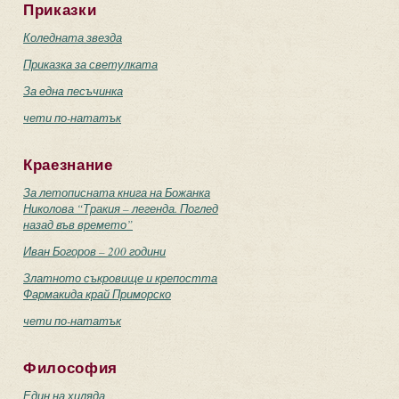
Приказки
Коледната звезда
Приказка за светулката
За една песъчинка
чети по-нататък
Краезнание
За летописната книга на Божанка
Николова “Тракия – легенда. Поглед
назад във времето”
Иван Богоров – 200 години
Златното съкровище и крепостта
Фармакида край Приморско
чети по-нататък
Философия
Един на хиляда