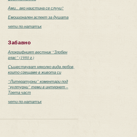
Ами... ако наистина се случи?
Емоционален аспект за душата
чети по-нататък
Забавно
Апокрифният вестник “Злобен
глас” (1980 г.)
Съществуват няколко вида любов,
които срещаме в живота си
“Литературни” коментари под
“културни” теми в интернет –
Трета част
чети по-нататък
с