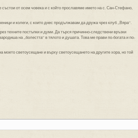
е състои от осем човека и с който прославяме името на с. Сан-Стефано,
ченици и колеги, с които днес продължавам да дружа чрез клуб „Вяра“.
ез техните постъпки и думи. Да търся причинно-следствени връзки
ародиша на „болестта“ в тялото и душата. Това ме прави по-богата и по-
на моето светоусещане и върху светоусещането на другите хора, но той