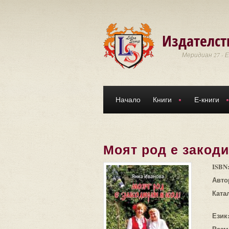
Премини към основното съдържание
Издателст
Меридиан 27 - 
Начало
Книги
Е-книги
Моят род е закоди
ISBN
Авто
Ката
Език
Разм