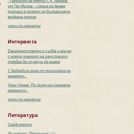
“Панихида за поета П. К. Яворов”
т
от Гео Милев – среща на двама
титани в полето на българската
модерна поезия
чети по-нататък
Интервюта
Емигрантството е съдба и мисия,
с която човекът на изкуството
трябва да се научи да живее
С библейски взор по пътищата на
времето...
Чони Чонев: По пътя на солената
реалност...
чети по-нататък
Литература
Средството
Из романа “Петрихор” (1)