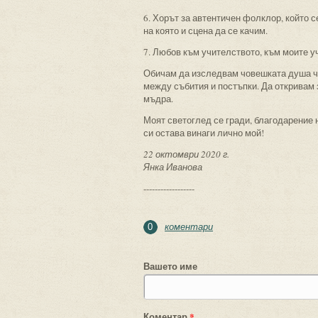
6. Хорът за автентичен фолклор, който с
на която и сцена да се качим.
7. Любов към учителството, към моите у
Обичам да изследвам човешката душа чр
между събития и постъпки. Да откривам з
мъдра.
Моят светоглед се гради, благодарение 
си остава винаги лично мой!
22 октомври 2020 г.
Янка Иванова
------------------
коментари
0
Вашето име
Коментар
*