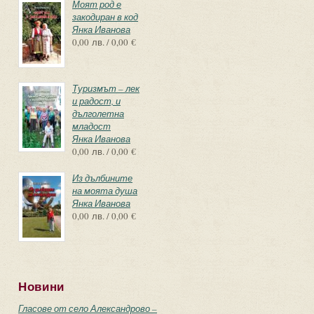
Моят род е
закодиран в код
Янка Иванова
0,00 лв. / 0,00 €
Туризмът – лек
и радост, и
дълголетна
младост
Янка Иванова
0,00 лв. / 0,00 €
Из дълбините
на моята душа
Янка Иванова
0,00 лв. / 0,00 €
Новини
Гласове от село Александрово –