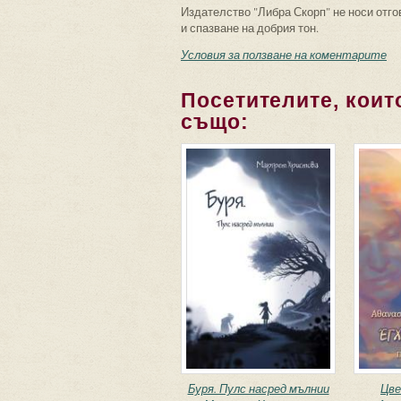
Издателство "Либра Скорп" не носи отго
и спазване на добрия тон.
Условия за ползване на коментарите
Посетителите, които
също:
Буря. Пулс насред мълнии
Цве