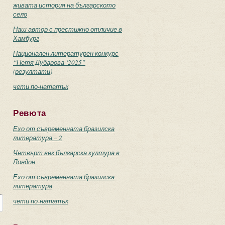
живата история на българското
село
Наш автор с престижно отличие в
Хамбург
Национален литературен конкурс
“Петя Дубарова ‘2025”
(резултати)
чети по-нататък
Ревюта
Ехо от съвременната бразилска
литература – 2
Четвърт век българска култура в
Лондон
Ехо от съвременната бразилска
литература
чети по-нататък