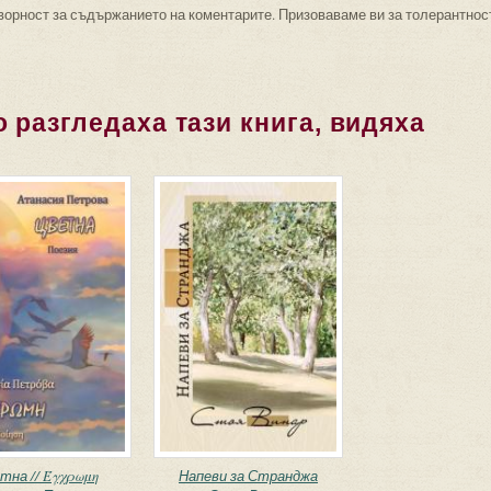
ворност за съдържанието на коментарите. Призоваваме ви за толерантнос
 разгледаха тази книга, видяха
тна // Έγχρωμη
Напеви за Странджа