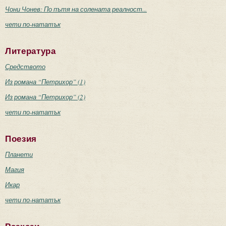
Чони Чонев: По пътя на солената реалност...
чети по-нататък
Литература
Средството
Из романа “Петрихор” (1)
Из романа “Петрихор” (2)
чети по-нататък
Поезия
Планети
Магия
Икар
чети по-нататък