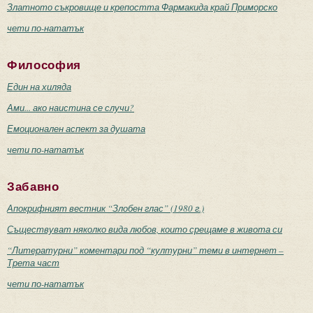
Златното съкровище и крепостта Фармакида край Приморско
чети по-нататък
Философия
Един на хиляда
Ами... ако наистина се случи?
Емоционален аспект за душата
чети по-нататък
Забавно
Апокрифният вестник “Злобен глас” (1980 г.)
Съществуват няколко вида любов, които срещаме в живота си
“Литературни” коментари под “културни” теми в интернет –
Трета част
чети по-нататък