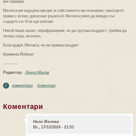
ми сервира.
Мелиса ме издърпа нагоре, в собственото ми познание, така както
прави с всеки, докоснал ръката й. Мелиса умее да вижда със
сърцето си. И аз ще опитам.
Някой беше казал, перифразирам, че да трупаш мъдрост, трябва да
четеш хора, не книги.
Благодаря, Мелиса, че ни правиш мъдри!
Кремена Йоджал
------------
Редактор:
Денчо Михов
коментари
Коментар
2
Коментари
Нели Желева
Вт., 17/12/2024 - 21:53