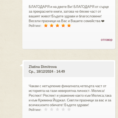
БЛАГОДАРЯ и на двете Ви! БЛАГОДАРЯ от сърце
за прекрасните книги, затова че бяхме част от
вашият живот!Бъдете здрави и благословени!
Весели празници на Вас и Вашите семейства ❤️
Рейтинг:
отговор
Zlatina Dimitrova
Ср., 18/12/2024 - 14:49
Чакам с нетърпение финалната,четвърта част от
историята на тази невероятна личност- Мелиса!
Респект! Респект и уважение както към Мелиса,така
и към Кремена Йоджал. Севтли празници за вас и за
всички,които обичате! Бъдете здрави!
Рейтинг: