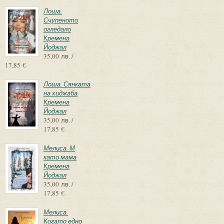
Лоша.
Счупеното
огледало
Кремена
Йоджал
35,00 лв. /
17,85 €
Лоша. Сянката
на хиджаба
Кремена
Йоджал
35,00 лв. /
17,85 €
Мелиса. М
като мама
Кремена
Йоджал
35,00 лв. /
17,85 €
Мелиса.
Когато едно