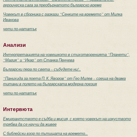
героическа сага за преобърнатото българско време
Човекът в сборника с разкази “Сенките на времето” от Милка
Иванова
чети по-нататък
Анализи
Интерпретацията на човешкото в стихотворенията “Планети”,
“Магия” и “Икар” от Станка Пенчева
Български пера по света – събудете ни!..
“Панихида за поета П. К. Яворов” от Гео Милев – среща на двама
титани в полето на българската модерна поезия
чети по-нататък
Интервюта
Емигрантството е съдба и мисия, с която човекът на изкуството
трябва да се научи да живее
С библейски взор по пътищата на времето...