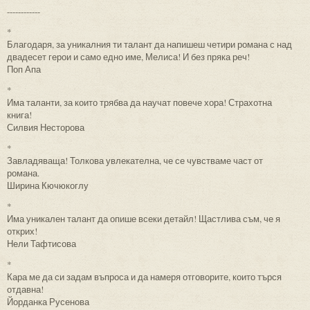
------------
*
Благодаря, за уникалния ти талант да напишеш четири романа с над
двадесет герои и само едно име, Мелиса! И без пряка реч!
Поп Апа
*
Има таланти, за които трябва да научат повече хора! Страхотна
книга!
Силвия Несторова
*
Завладяваща! Толкова увлекателна, че се чувстваме част от
романа.
Ширина Кючюкоглу
*
Има уникален талант да опише всеки детайл! Щастлива съм, че я
открих!
Нели Тафтисова
*
Кара ме да си задам въпроса и да намеря отговорите, които търся
отдавна!
Йорданка Русенова