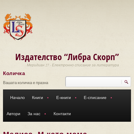
Премини към основното съдържание
Издателство “Либра Скорп”
Меридиан 27 - Електронно списание за литература
Количка
Търси
Форма за търсене
Вашата количка е празна
Начало
Книги
Е-книги
Е-списание
Автори
За нас
Контакти