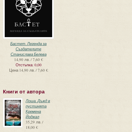
Бастет. Легенда за
Създателите
Станислава Белева
14,90 лв. / 7,60 €
Отстъпка:
0,00
Цена
14,90 лв. / 7,60 €
Книги от автора
Лоша. Дъжд в
пустинята
Кремена
Йоджал
35,29 лв. /
18,00 €