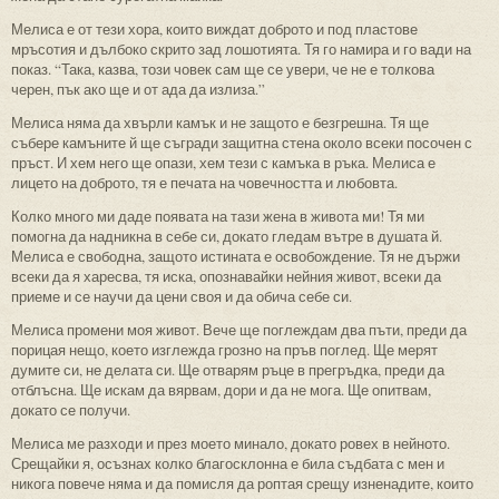
Мелиса е от тези хора, които виждат доброто и под пластове
мръсотия и дълбоко скрито зад лошотията. Тя го намира и го вади на
показ. “Така, казва, този човек сам ще се увери, че не е толкова
черен, пък ако ще и от ада да излиза.”
Мелиса няма да хвърли камък и не защото е безгрешна. Тя ще
събере камъните й ще съгради защитна стена около всеки посочен с
пръст. И хем него ще опази, хем тези с камъка в ръка. Мелиса е
лицето на доброто, тя е печата на човечността и любовта.
Колко много ми даде появата на тази жена в живота ми! Тя ми
помогна да надникна в себе си, докато гледам вътре в душата й.
Мелиса е свободна, защото истината е освобождение. Тя не държи
всеки да я харесва, тя иска, опознавайки нейния живот, всеки да
приеме и се научи да цени своя и да обича себе си.
Мелиса промени моя живот. Вече ще поглеждам два пъти, преди да
порицая нещо, което изглежда грозно на пръв поглед. Ще мерят
думите си, не делата си. Ще отварям ръце в прегръдка, преди да
отблъсна. Ще искам да вярвам, дори и да не мога. Ще опитвам,
докато се получи.
Мелиса ме разходи и през моето минало, докато ровех в нейното.
Срещайки я, осъзнах колко благосклонна е била съдбата с мен и
никога повече няма и да помисля да роптая срещу изненадите, които