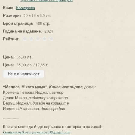
Език:
Български
Размери:
20 × 13 × 3.5 cm
Брой страници:
480 стр.
Година на издаване:
2024
Рейтинг:
Цена:
35,00 лв.
Цена:
35,00 лв. / 17,85 €
“Мелиса. М като мама”,
Книга четвърта,
роман
Кремена Петкова Йоджал,
автор
Денчо Михов,
редактор и коректор
Баръш Йоджал,
дизайн на кориците
Ивелина Атанасова,
фотография
-------------
Книгата може да бъде поръчана от авторката на e-mail:
kremena.petkova.germanova@gmail.com