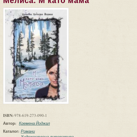
Мелиса. М като мама
ISBN:
978-619-273-090-1
Автор:
Кремена Йоджал
Каталог:
Романи
Художествена литература