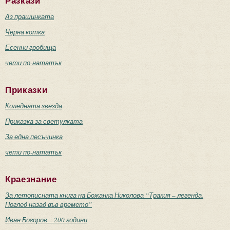
Разкази
Аз прашинката
Черна котка
Есенни гробища
чети по-нататък
Приказки
Коледната звезда
Приказка за светулката
За една песъчинка
чети по-нататък
Краезнание
За летописната книга на Божанка Николова “Тракия – легенда.
Поглед назад във времето”
Иван Богоров – 200 години