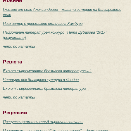
Новини
Гласове от село Александрово – живата история на българското
село
Наш автор с престижно отличие в Хамбург
Национален литературен конкурс “Петя Дубарова ‘2025”
(резултати)
чети по-нататък
Ревюта
Ехо от съвременната бразилска литература – 2
Четвърт век българска култура в Лондон
Ехо от съвременната бразилска литература
чети по-нататък
Рецензии
Препуска времето отвъд първичния си чар...
Поетичната антология “Омълнени треви” – драматично-