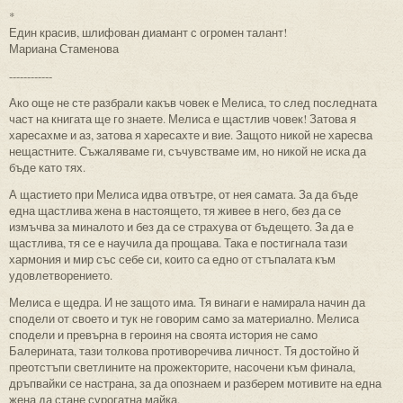
*
Един красив, шлифован диамант с огромен талант!
Мариана Стаменова
------------
Ако още не сте разбрали какъв човек е Мелиса, то след последната
част на книгата ще го знаете. Мелиса е щастлив човек! Затова я
харесахме и аз, затова я харесахте и вие. Защото никой не харесва
нещастните. Съжаляваме ги, съчувстваме им, но никой не иска да
бъде като тях.
А щастието при Мелиса идва отвътре, от нея самата. За да бъде
една щастлива жена в настоящето, тя живее в него, без да се
измъчва за миналото и без да се страхува от бъдещето. За да е
щастлива, тя се е научила да прощава. Така е постигнала тази
хармония и мир със себе си, които са едно от стъпалата към
удовлетворението.
Мелиса е щедра. И не защото има. Тя винаги е намирала начин да
сподели от своето и тук не говорим само за материално. Мелиса
сподели и превърна в героиня на своята история не само
Балерината, тази толкова противоречива личност. Тя достойно й
преотстъпи светлините на прожекторите, насочени към финала,
дръпвайки се настрана, за да опознаем и разберем мотивите на една
жена да стане сурогатна майка.