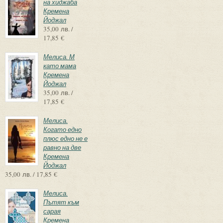
на хиджаба
Кремена
Йоджал
35,00 лв. /
17,85 €
Мелиса. М
като мама
Кремена
Йоджал
35,00 лв. /
17,85 €
Мелиса.
Когато едно
плюс едно не е
равно на две
Кремена
Йоджал
35,00 лв. / 17,85 €
Мелиса.
Пътят към
сарая
Кремена