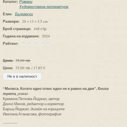
Каталог:
Романи
Художествена литература
Език:
Български
Размери:
20 × 13 × 3.5 cm
Брой страници:
448 стр.
Година на издаване:
2024
Рейтинг:
Цена:
35,00 лв.
Цена:
35,00 лв. / 17,85 €
“Мелиса. Когато едно плюс едно не е равно на две”,
Книга
трета,
роман
Кремена Петкова Йоджал,
автор
Денчо Михов,
редактор и коректор
Баръш Йоджал,
дизайн на кориците
Ивелина Атанасова,
фотография
-------------