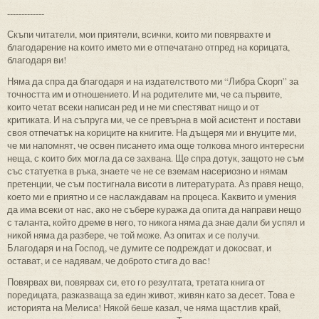
-------------
Скъпи читатели, мои приятели, всички, които ми повярвахте и
благодарение на които името ми е отпечатано отпред на корицата,
благодаря ви!
Няма да спра да благодаря и на издателството ми “Либра Скорп” за
точността им и отношението. И на родителите ми, че са първите,
които четат всеки написан ред и не ми спестяват нищо и от
критиката. И на съпруга ми, че се превърна в мой асистент и постави
своя отпечатък на кориците на книгите. На дъщеря ми и внуците ми,
че ми напомнят, че освен писането има още толкова много интересни
неща, с които бих могла да се захвана. Ще спра дотук, защото не съм
със статуетка в ръка, знаете че не се вземам насериозно и нямам
претенции, че съм постигнала висоти в литературата. Аз правя нещо,
което ми е приятно и се наслаждавам на процеса. Каквито и умения
да има всеки от нас, ако не събере куража да опита да направи нещо
с таланта, който дреме в него, то никога няма да знае дали би успял и
никой няма да разбере, че той може. Аз опитах и се получи.
Благодаря и на Господ, че думите се подреждат и докосват, и
остават, и се надявам, че доброто стига до вас!
Повярвах ви, повярвах си, ето го резултата, третата книга от
поредицата, разказваща за един живот, живян като за десет. Това е
историята на Мелиса! Някой беше казал, че няма щастлив край,