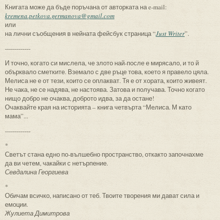
Книгата може да бъде поръчана от авторката на e-mail:
kremena.petkova.germanova@gmail.com
или
на лични съобщения в нейната фейсбук страница “
Just Writer
”.
-------------
И точно, когато си мислела, че злото най-после е мирясало, и то й
обърквало сметките. Вземало с две ръце това, което я правело цяла.
Мелиса не е от тези, които се оплакват. Тя е от хората, които живеят.
Не чака, не се надява, не настоява. Затова и получава. Точно когато
нищо добро не очаква, доброто идва, за да остане!
Очаквайте края на историята – книга четвърта “Мелиса. М като
мама”...
-------------
*
Светът стана едно по-вълшебно пространство, откакто започнахме
да ви четем, чакайки с нетърпение.
Севдалина Георгиева
*
Обичам всичко, написано от теб. Твоите творения ми дават сила и
емоции.
Жулиета Димитрова