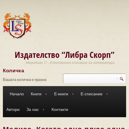
Премини към основното съдържание
Издателство “Либра Скорп”
Меридиан 27 - Електронно списание за литература
Количка
Търси
Форма за търсене
Вашата количка е празна
Начало
Книги
Е-книги
Е-списание
Автори
За нас
Контакти