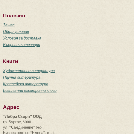
Полезно
За нас
Общи условия
Условия за доставка
Въпроси и отговори
Книги
Художествена литература
Научна литература
Краеведска литература
Безплатни електронни книги
Адрес
“Либра Скорп” ООД
гр. Бургас, 8000
ул. “Съединение” №5
Бизнес център “Елена”, ет. 4