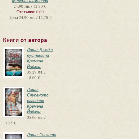
Милена Пламенова
24,90 лв. / 12,70 €
Отстъпка:
0,00
Цена
24,90 лв. / 12,70 €
Книги от автора
Лоша. Дъжд в
пустинята
Кремена
Йоджал
35,29 лв. /
18,00 €
Лоша.
Счупеното
огледало
Кремена
Йоджал
35,00 лв. /
17,85 €
Лоша. Сянката