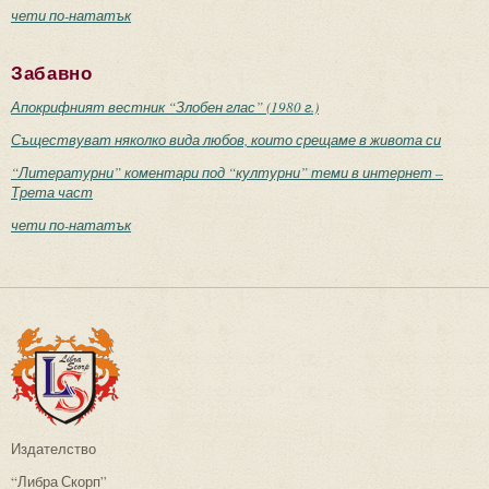
чети по-нататък
Забавно
Апокрифният вестник “Злобен глас” (1980 г.)
Съществуват няколко вида любов, които срещаме в живота си
“Литературни” коментари под “културни” теми в интернет –
Трета част
чети по-нататък
Издателство
“Либра Скорп”