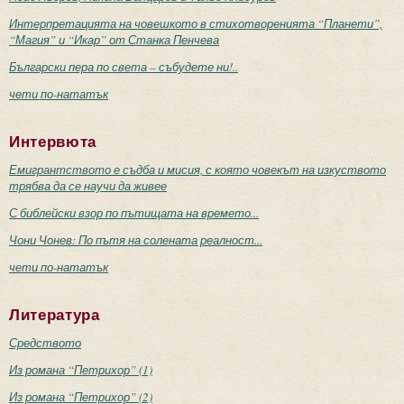
Интерпретацията на човешкото в стихотворенията “Планети”,
“Магия” и “Икар” от Станка Пенчева
Български пера по света – събудете ни!..
чети по-нататък
Интервюта
Емигрантството е съдба и мисия, с която човекът на изкуството
трябва да се научи да живее
С библейски взор по пътищата на времето...
Чони Чонев: По пътя на солената реалност...
чети по-нататък
Литература
Средството
Из романа “Петрихор” (1)
Из романа “Петрихор” (2)