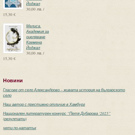
Йоджал
30,00 лв. /
15,30 €
Мелиса.
Академия за
оцеляване
Кремена
Йоджал
30,00 лв. /
15,30 €
Новини
Гласове от село Александрово – живата история на българското
село
Наш автор с престижно отличие в Хамбург
Национален литературен конкурс “Петя Дубарова ‘2025”
(резултати)
чети по-нататък