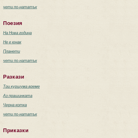
чети по-нататък
Поезия
На Нова година
Не е юнак
Планети
чети по-нататък
Разкази
Три куршума време
Аз прашинката
Черна котка
чети по-нататък
Приказки