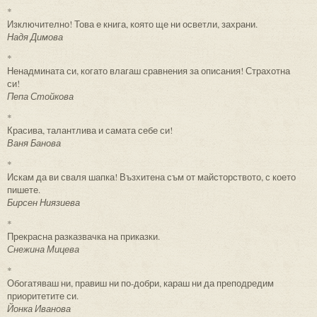
*
Изключително! Това е книга, която ще ни осветли, захрани.
Надя Димова
*
Ненадмината си, когато влагаш сравнения за описания! Страхотна
си!
Пепа Стойкова
*
Красива, талантлива и самата себе си!
Ваня Банова
*
Искам да ви сваля шапка! Възхитена съм от майсторството, с което
пишете.
Бирсен Ниязиева
*
Прекрасна разказвачка на приказки.
Снежина Мицева
*
Обогатяваш ни, правиш ни по-добри, караш ни да преподредим
приоритетите си.
Йонка Иванова