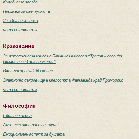
Коледната звезда
Приказка за светулката
За една песъчинка
чети по-нататък
Краезнание
За летописната книга на Божанка Николова “Тракия – легенда.
Поглед назад във времето”
Иван Богоров – 200 години
Златното съкровище и крепостта Фармакида край Приморско
чети по-нататък
Философия
Един на хиляда
Ами... ако наистина се случи?
Емоционален аспект за душата