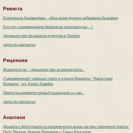
Ревюта
Екатерина Каравелова – една незаслужено забравена българка
Ехо от съвременната бразилска литература – 2
Четвърт век българска култура в Лондон
чети по-нататък
Рецензии
Животът ни – прощален дар за вечността...
Съвременният човешки свят в стихосбирката “Нарисувай
болката” от Хайри Хамдан
Препуска времето отвъд първичния си чар...
чети по-нататък
Анализи
Децата и детството в творческите визии на три поколения поети:
Пейо Яворов, Никола Вапцаров и Таньо Клисуров