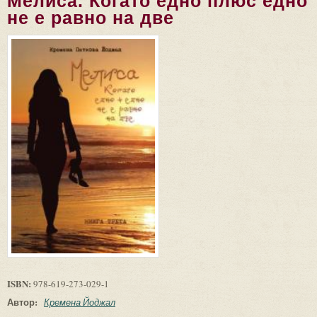
Мелиса. Когато едно плюс едно
не е равно на две
ISBN:
978-619-273-029-1
Автор:
Кремена Йоджал