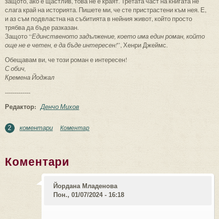
защото, ако е щастлив, това не е краят. Третата част на книгата не
слага край на историята. Пишете ми, че сте пристрастени към нея. Е,
и аз съм подвластна на събитията в нейния живот, който просто
трябва да бъде разказан.
Защото “
Единственото задължение, което има един роман, който
още не е четен, е да бъде интересен!
”, Хенри Джеймс.
Обещавам ви, че този роман е интересен!
С обич,
Кремена Йоджал
-------------
Редактор:
Денчо Михов
коментари
Коментар
2
Коментари
Йордана Младенова
Пон., 01/07/2024 - 16:18