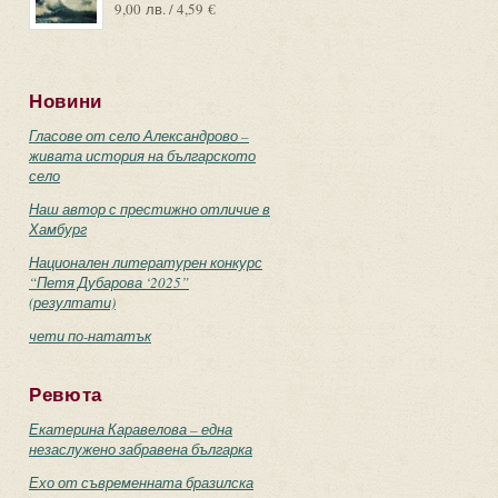
9,00 лв. / 4,59 €
Новини
Гласове от село Александрово –
живата история на българското
село
Наш автор с престижно отличие в
Хамбург
Национален литературен конкурс
“Петя Дубарова ‘2025”
(резултати)
чети по-нататък
Ревюта
Екатерина Каравелова – една
незаслужено забравена българка
Ехо от съвременната бразилска