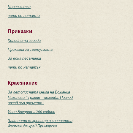
Черна котка
чети по-нататък
Приказки
Коледната звезда
Приказка за светулката
За една песъчинка
чети по-нататък
Краезнание
За летописната книга на Божанка
Николова “Тракия – легенда. Поглед
назад във времето”
Иван Богоров – 200 години
Златното съкровище и крепостта
Фармакида край Приморско