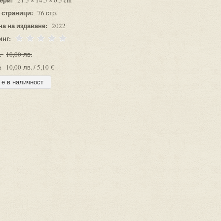
21.5 × 14.5 × 0.5 cm
 страници:
76 стр.
на на издаване:
2022
инг:
:
10,00 лв.
:
10,00 лв. / 5,10 €