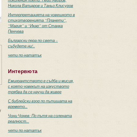
поколения поети: Пейо Яворов,
Никола Вапцаров и Таньо Клисуров
Интерпретацията на човешкото в
стихотворенията “Планети”,
“Магия” и “Икар” от Станка
Пенчева
Български пера по света –
събудете ни!..
чети по-нататък
Интервюта
Емигрантството е съдба и мисия,
с която човекът на изкуството
трябва да се научи да живее
С библейски взор по пътищата на
времето...
т
Чони Чонев: По пътя на солената
реалност...
чети по-нататък