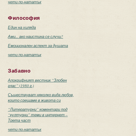
чети по-нататък
Философия
Един на хиляда
Ами... ако наистина се случи?
Емоционален аспект за душата
чети по-нататък
Забавно
Апокрифният вестник “Злобен
глас” (1980 г.)
Съществуват няколко вида любов,
които срещаме в живота си
“Литературни” коментари под
“културни” теми в интернет –
Трета част
чети по-нататък