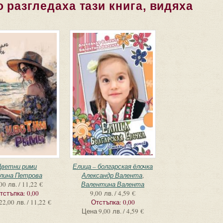
 разгледаха тази книга, видяха
Цветни рими
Елица – болгарская ёлочка
лина Петрова
Александр Валента
,
00 лв. / 11,22 €
Валентина Валента
тстъпка:
0,00
9,00 лв. / 4,59 €
22,00 лв. / 11,22 €
Отстъпка:
0,00
Цена
9,00 лв. / 4,59 €