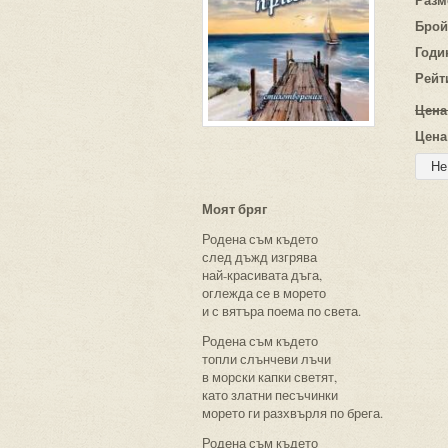
Брой
Годи
Рейт
Цена
Цена
Моят бряг
Родена съм където
след дъжд изгрява
най-красивата дъга,
оглежда се в морето
и с вятъра поема по света.
Родена съм където
топли слънчеви лъчи
в морски капки светят,
като златни песъчинки
морето ги разхвърля по брега.
Родена съм където