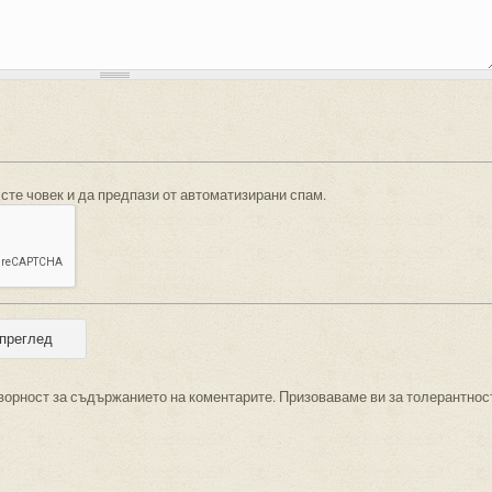
 сте човек и да предпази от автоматизирани спам.
ворност за съдържанието на коментарите. Призоваваме ви за толерантнос