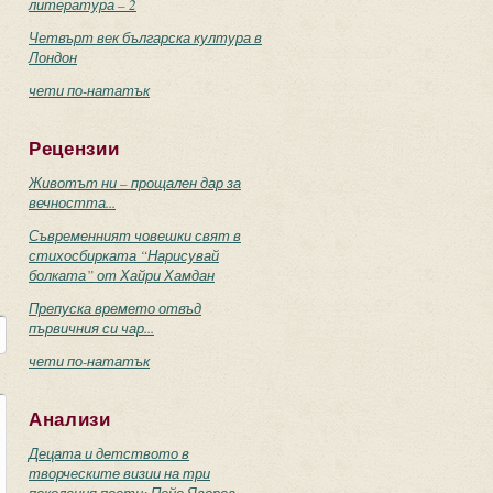
литература – 2
Четвърт век българска култура в
Лондон
чети по-нататък
Рецензии
Животът ни – прощален дар за
вечността...
Съвременният човешки свят в
стихосбирката “Нарисувай
болката” от Хайри Хамдан
Препуска времето отвъд
първичния си чар...
чети по-нататък
Анализи
Децата и детството в
творческите визии на три