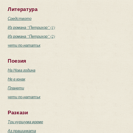
Литература
Средството
Из романа “Петрихор” (1)
Из романа “Петрихор” (2)
чети по-нататък
Поезия
На Нова година
Не е юнак
Планети
чети по-нататък
Разкази
Три куршума време
Аз прашинката