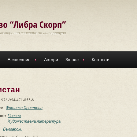
во “Либра Скорп”
Електронно списание за литература
Е-списание
Автори
За нас
Контакти
истан
:
978-954-471-855-8
р:
Фотинка Христова
лог:
Поезия
Художествена литература
:
Български
ери: