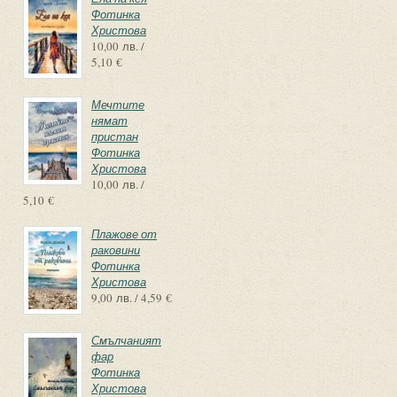
Фотинка
Христова
10,00 лв. /
5,10 €
Мечтите
нямат
пристан
Фотинка
Христова
10,00 лв. /
5,10 €
Плажове от
раковини
Фотинка
Христова
9,00 лв. / 4,59 €
Смълчаният
фар
Фотинка
Христова