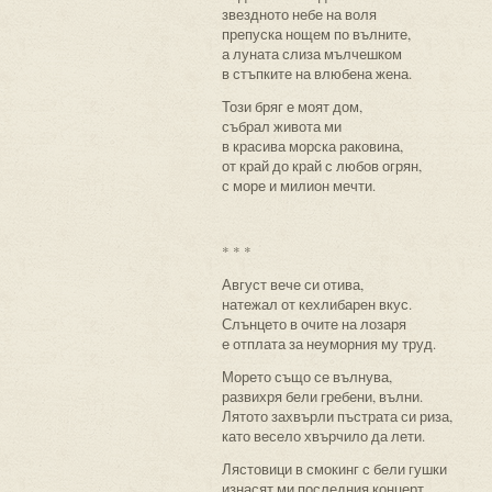
звездното небе на воля
препуска нощем по вълните,
а луната слиза мълчешком
в стъпките на влюбена жена.
Този бряг е моят дом,
събрал живота ми
в красива морска раковина,
от край до край с любов огрян,
с море и милион мечти.
* * *
Август вече си отива,
натежал от кехлибарен вкус.
Слънцето в очите на лозаря
е отплата за неуморния му труд.
Морето също се вълнува,
развихря бели гребени, вълни.
Лятото захвърли пъстрата си риза,
като весело хвърчило да лети.
Лястовици в смокинг с бели гушки
изнасят ми последния концерт,