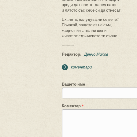
преди да полетят далеч на юг
и лятото със себе си да отнесат.
Ех, лято, налудува ли се вече?
Почакай, защото аз не съм,
жадно пия с пълни шепи
живот от слънчевото ти сърце.
----------
Редактор:
Денчо Михов
коментари
0
Вашето име
Коментар
*