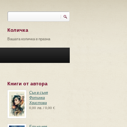
Търси
Форма за търсене
Количка
Вашата количка е празна
Книги от автора
Сън в съня
Фотинка
Христова
0,00 лв. / 0,00 €
Ела на кея