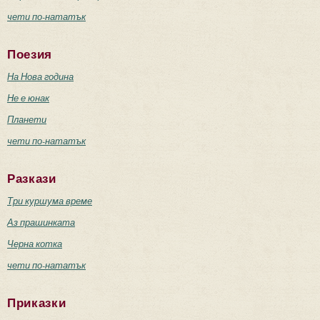
чети по-нататък
Поезия
На Нова година
Не е юнак
Планети
чети по-нататък
Разкази
Три куршума време
Аз прашинката
Черна котка
чети по-нататък
Приказки