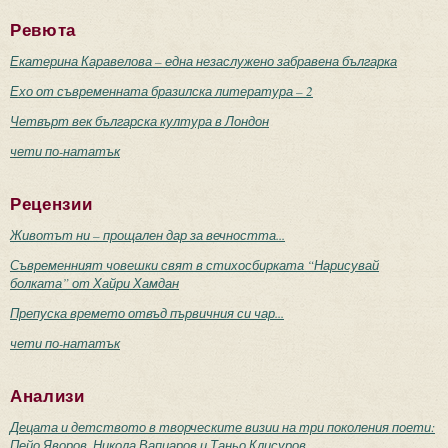
Ревюта
Екатерина Каравелова – една незаслужено забравена българка
Ехо от съвременната бразилска литература – 2
Четвърт век българска култура в Лондон
чети по-нататък
Рецензии
Животът ни – прощален дар за вечността...
Съвременният човешки свят в стихосбирката “Нарисувай
болката” от Хайри Хамдан
Препуска времето отвъд първичния си чар...
чети по-нататък
Анализи
Децата и детството в творческите визии на три поколения поети:
Пейо Яворов, Никола Вапцаров и Таньо Клисуров