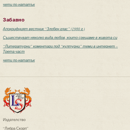
чети по-нататък
Забавно
Апокрифният вестник “Злобен глас” (1980 г.)
Съществуват няколко вида любов, които срещаме в живота си
“Литературни” коментари под “културни” теми в интернет –
Трета част
чети по-нататък
Издателство
“Либра Скорп”