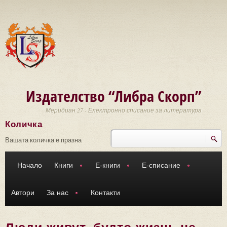
Премини към основното съдържание
Издателство “Либра Скорп”
Меридиан 27 - Електронно списание за литература
Количка
Търси
Форма за търсене
Вашата количка е празна
Начало
Книги
Е-книги
Е-списание
Автори
За нас
Контакти