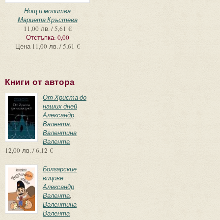
Нощ и молитва
Мариета Кръстева
11,00 лв. / 5,61 €
Отстъпка:
0,00
Цена
11,00 лв. / 5,61 €
Книги от автора
От Христа до
наших дней
Александр
Валента
,
Валентина
Валента
12,00 лв. / 6,12 €
Болгарские
вицове
Александр
Валента
,
Валентина
Валента