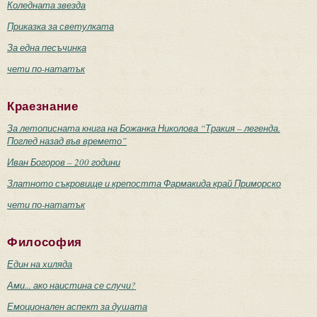
Коледната звезда
Приказка за светулката
За една песъчинка
чети по-нататък
Краезнание
За летописната книга на Божанка Николова “Тракия – легенда.
Поглед назад във времето”
Иван Богоров – 200 години
Златното съкровище и крепостта Фармакида край Приморско
чети по-нататък
Философия
Един на хиляда
Ами... ако наистина се случи?
Емоционален аспект за душата