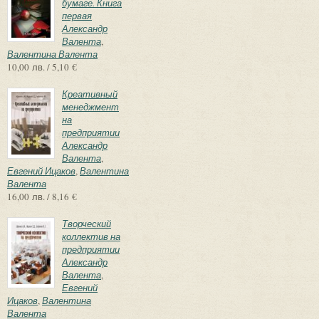
бумаге. Книга
первая
Александр
Валента
,
Валентина Валента
10,00 лв. / 5,10 €
Креативный
менеджмент
на
предприятии
Александр
Валента
,
Евгений Ицаков
,
Валентина
Валента
16,00 лв. / 8,16 €
Творческий
коллектив на
предприятии
Александр
Валента
,
Евгений
Ицаков
,
Валентина
Валента