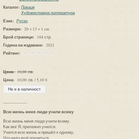
Каталог:
Поезия
Художествена литература
Език:
Руски
Размери:
20 × 13 × 1 cm
Брой страници:
104 стр.
Година на издаване:
2021
Рейтинг:
Цена:
10,00 лв.
Цена:
10,00 лв. / 5,10 €
-------------------
Всю жизнь меня люди учили всему
Всю жизнь меня люди учили всему.
Как мог Я, прилежно учился.
Учился всю жизнь и пришёл к одному,
Что надо ещё поучиться.