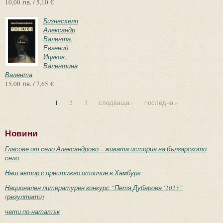
10,00 лв. / 5,10 €
Бизнесхелп
Александр
Валента
,
Евгений
Ицаков
,
Валентина
Валента
15,00 лв. / 7,65 €
1
2
3
следваща ›
последна »
Страници
Новини
Гласове от село Александрово – живата история на българското
село
Наш автор с престижно отличие в Хамбург
Национален литературен конкурс “Петя Дубарова ‘2025”
(резултати)
чети по-нататък