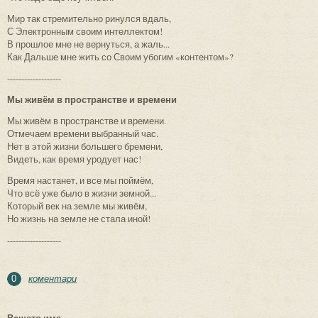
Мир так стремительно ринулся вдаль,
С Электронным своим интеллектом!
В прошлое мне не вернуться, а жаль...
Как Дальше мне жить со Своим убогим «контентом»?
-------------------
Мы живём в пространстве и времени
Мы живём в пространстве и времени.
Отмечаем времени выбранный час.
Нет в этой жизни большего бремени,
Видеть, как время уродует нас!
Время настанет, и все мы поймём,
Что всё уже было в жизни земной...
Который век на земле мы живём,
Но жизнь на земле не стала иной!
-------------------
коментари
0
Вашето име