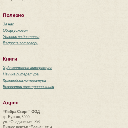
Полезно
За нас
Общи условия
Условия за доставка
Въпроси и отговори
Книги
Художествена литература
Научна литература
Краеведска литература
Безплатни електронни книги
Адрес
“Либра Скорп” ООД
гр. Бургас, 8000
ул. “Съединение” №5
Бизнес център “Елена”, ет. 4