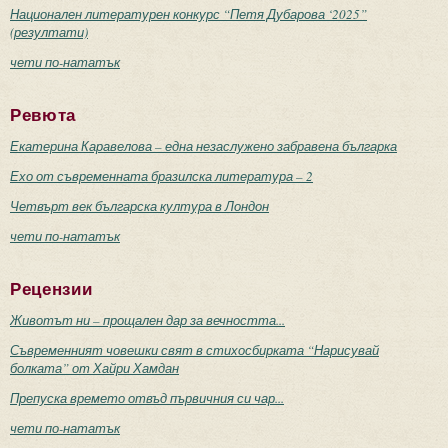
Национален литературен конкурс “Петя Дубарова ‘2025”
(резултати)
чети по-нататък
Ревюта
Екатерина Каравелова – една незаслужено забравена българка
Ехо от съвременната бразилска литература – 2
Четвърт век българска култура в Лондон
чети по-нататък
Рецензии
Животът ни – прощален дар за вечността...
Съвременният човешки свят в стихосбирката “Нарисувай
болката” от Хайри Хамдан
Препуска времето отвъд първичния си чар...
чети по-нататък