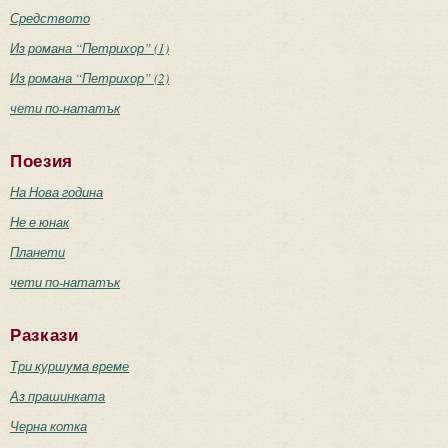
Средството
Из романа “Петрихор” (1)
Из романа “Петрихор” (2)
чети по-нататък
Поезия
На Нова година
Не е юнак
Планети
чети по-нататък
Разкази
Три куршума време
Аз прашинката
Черна котка