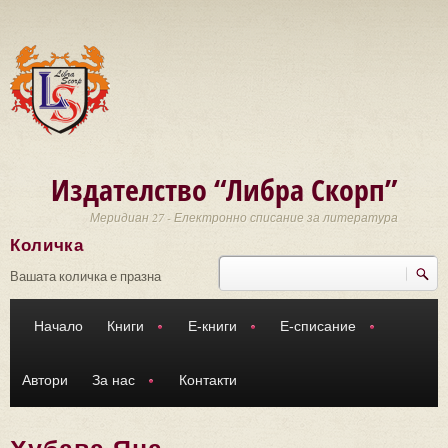
Премини към основното съдържание
Издателство “Либра Скорп”
Меридиан 27 - Електронно списание за литература
Количка
Търси
Форма за търсене
Вашата количка е празна
Начало
Книги
Е-книги
Е-списание
Автори
За нас
Контакти