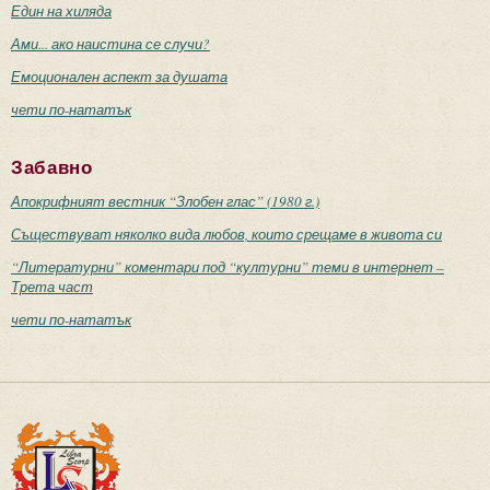
Един на хиляда
Ами... ако наистина се случи?
Емоционален аспект за душата
чети по-нататък
Забавно
Апокрифният вестник “Злобен глас” (1980 г.)
Съществуват няколко вида любов, които срещаме в живота си
“Литературни” коментари под “културни” теми в интернет –
Трета част
чети по-нататък