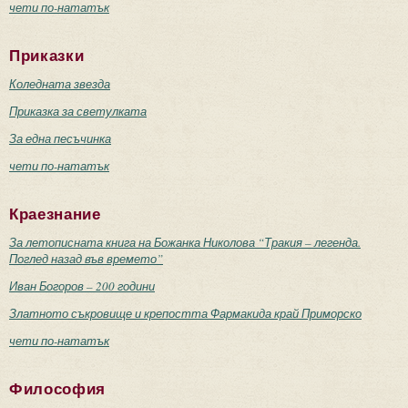
чети по-нататък
Приказки
Коледната звезда
Приказка за светулката
За една песъчинка
чети по-нататък
Краезнание
За летописната книга на Божанка Николова “Тракия – легенда.
Поглед назад във времето”
Иван Богоров – 200 години
Златното съкровище и крепостта Фармакида край Приморско
чети по-нататък
Философия