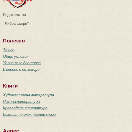
Издателство
“Либра Скорп”
Полезно
За нас
Общи условия
Условия за доставка
Въпроси и отговори
Книги
Художествена литература
Научна литература
Краеведска литература
Безплатни електронни книги
Адрес