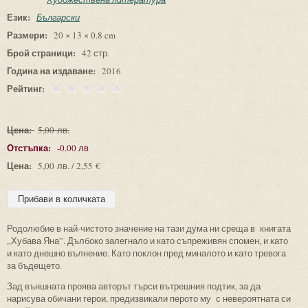
Език:
Български
Размери:
20 × 13 × 0.8 cm
Брой страници:
42 стр.
Година на издаване:
2016
Рейтинг:
Цена:
5,00 лв.
Отстъпка:
-0.00 лв
Цена:
5,00 лв. / 2,55 €
Родолюбие в най-чистото значение на тази дума ни среща в книгата
„Хубава Яна”. Дълбоко залегнало и като съпреживян спомен, и като
и като днешно вълнение. Като поклон пред миналото и като тревога
за бъдещето.
Зад външната проява авторът търси вътрешния подтик, за да
нарисува обичани герои, предизвикали перото му с невероятната си