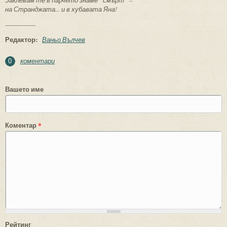
на Странджата... и в хубавата Яна!
---------------
Редактор:
Ваньо Вълчев
коментари
0
Вашето име
Коментар
*
Рейтинг