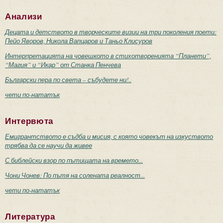
Анализи
Децата и детството в творческите визии на три поколения поети:
Пейо Яворов, Никола Вапцаров и Таньо Клисуров
Интерпретацията на човешкото в стихотворенията “Планети”,
“Магия” и “Икар” от Станка Пенчева
Български пера по света – събудете ни!..
чети по-нататък
Интервюта
Емигрантството е съдба и мисия, с която човекът на изкуството
трябва да се научи да живее
С библейски взор по пътищата на времето...
Чони Чонев: По пътя на солената реалност...
чети по-нататък
Литература