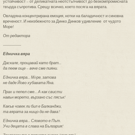
устойчивост – от деликатната неотстъпчивост до безкомпромисната
твърда съпротива. Срещу всичко, което посяга на вярата.
Овладяна концентрирана емоция, нотки на баладичност и синовна
вреченост. И неизбежното за Динко Динков удивление от чудото
Море!
От редактора
---------------
Едничка вяра
Даскале, прощавай като брат...
да пеем още – вече сме пияни.
Едничка вяра... Мòре, затова
не даде Йово хубавата Яна.
Прах и пепел сме... А как свисти
навън морето, вързано със пясък!
Какъв човек ли бил е Балканджи,
та вярата за нищо да не дава?
Едничка вяра... Словото е Път.
Учи децата в слава на България!
Заклевам те в парчето знаме “смърт” –