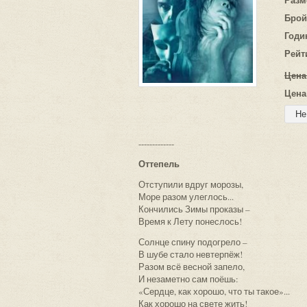
Брой
Годи
Рейт
Цена
Цена
-------------
Оттепель
Отступили вдруг морозы,
Море разом улеглось...
Кончились Зимы проказы –
Время к Лету понеслось!
Солнце спину подогрело –
В шубе стало невтерпёж!
Разом всё весной запело,
И незаметно сам поёшь:
«Сердце, как хорошо, что ты такое»...
Как хорошо на свете жить!