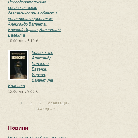
Исследовательская
педагогическая
деятельность в области
управления персоналом
Александр Валента
,
Евгений Ицаков
,
Валентина
Валента
10,00 лв. / 5,10 €
Бизнесхелп
Александр
Валента
,
Евгений
Ицаков
,
Валентина
Валента
15,00 лв. / 7,65 €
1
2
3
следваща ›
последна »
Страници
Новини
Гласове от село Александрово –