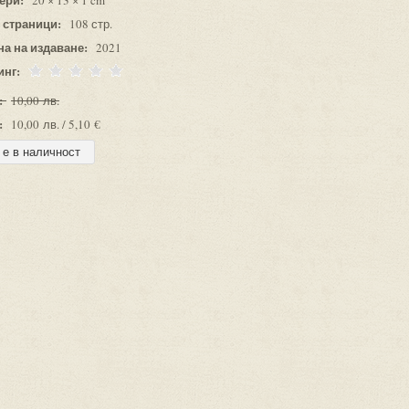
20 × 13 × 1 cm
 страници:
108 стр.
на на издаване:
2021
инг:
:
10,00 лв.
:
10,00 лв. / 5,10 €