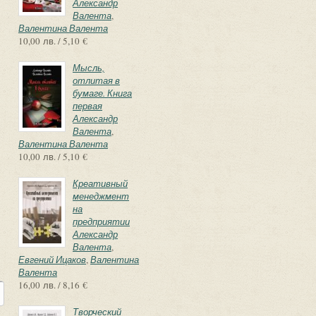
Александр
Валента
,
Валентина Валента
10,00 лв. / 5,10 €
Мысль,
отлитая в
бумаге. Книга
первая
Александр
Валента
,
Валентина Валента
10,00 лв. / 5,10 €
Креативный
менеджмент
на
предприятии
Александр
Валента
,
Евгений Ицаков
,
Валентина
Валента
16,00 лв. / 8,16 €
Творческий