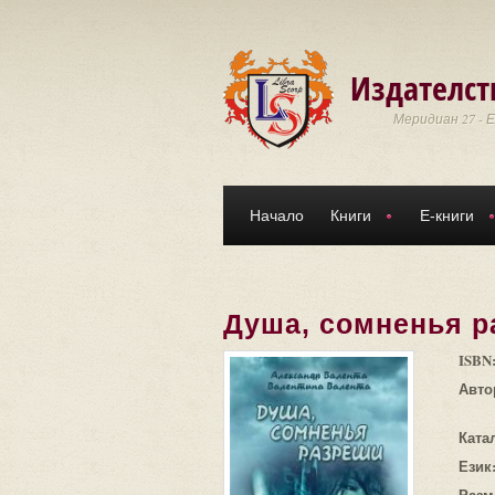
Премини към основното съдържание
Издателст
Меридиан 27 - 
Начало
Книги
Е-книги
Душа, сомненья р
ISBN
Авто
Ката
Език
Разм