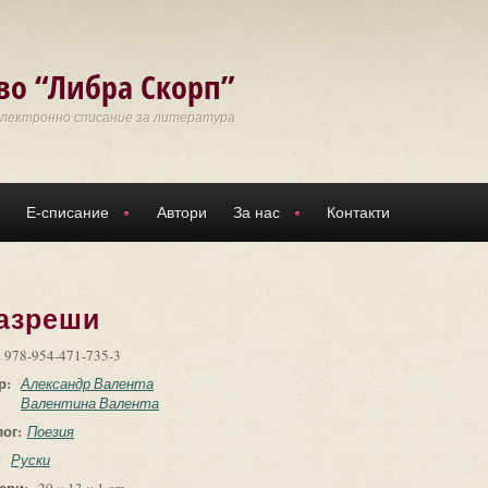
во “Либра Скорп”
Електронно списание за литература
Е-списание
Автори
За нас
Контакти
азреши
:
978-954-471-735-3
р:
Александр Валента
Валентина Валента
лог:
Поезия
:
Руски
ери: