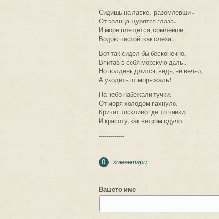
Сидишь на лавке, разомлевши -
От солнца щурятся глаза...
И море плещется, сомлевши,
Водою чистой, как слеза...
Вот так сидел бы бесконечно,
Впитав в себя морскую даль...
Но полдень длится, ведь, не вечно,
А уходить от моря жаль!
На небо набежали тучки.
От моря холодом пахнуло.
Кричат тоскливо где-то чайки.
И красоту, как ветром сдуло.
-------------
коментари
0
Вашето име