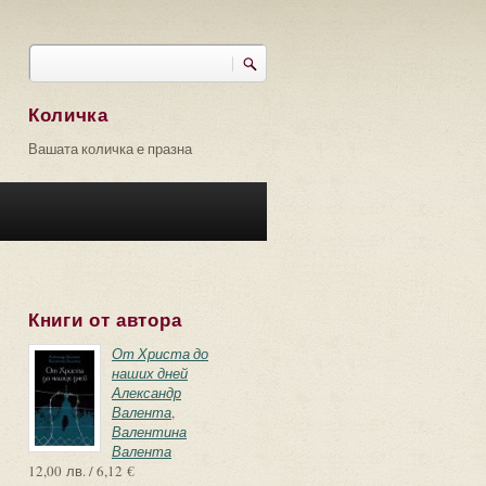
Търси
Форма за търсене
Количка
Вашата количка е празна
Книги от автора
От Христа до
наших дней
Александр
Валента
,
Валентина
Валента
12,00 лв. / 6,12 €