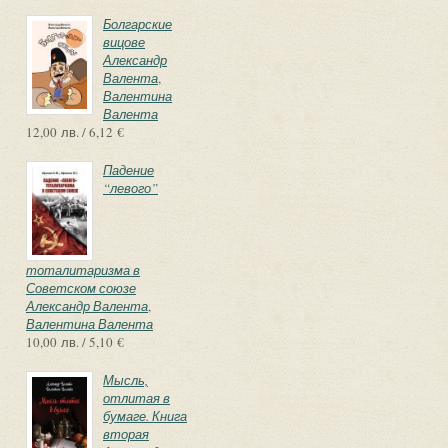
Болгарские
вицове
Александр
Валента
,
Валентина
Валента
12,00 лв. / 6,12 €
Падение
“левого”
тоталитаризма в
Советском союзе
Александр Валента
,
Валентина Валента
10,00 лв. / 5,10 €
Мысль,
отлитая в
бумаге. Книга
вторая