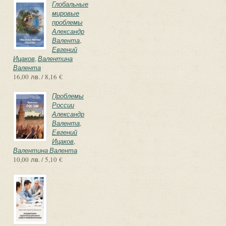
Глобальные
мировые
проблемы
Александр
Валента
,
Евгений
Ицаков
,
Валентина
Валента
16,00 лв. / 8,16 €
Проблемы
России
Александр
Валента
,
Евгений
Ицаков
,
Валентина Валента
10,00 лв. / 5,10 €