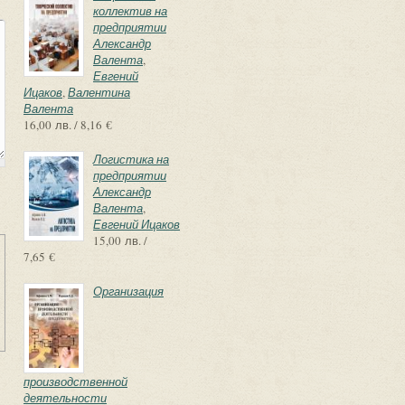
коллектив на
предприятии
Александр
Валента
,
Евгений
Ицаков
,
Валентина
Валента
16,00 лв. / 8,16 €
Логистика на
предприятии
Александр
Валента
,
Евгений Ицаков
15,00 лв. /
7,65 €
Организация
производственной
деятельности