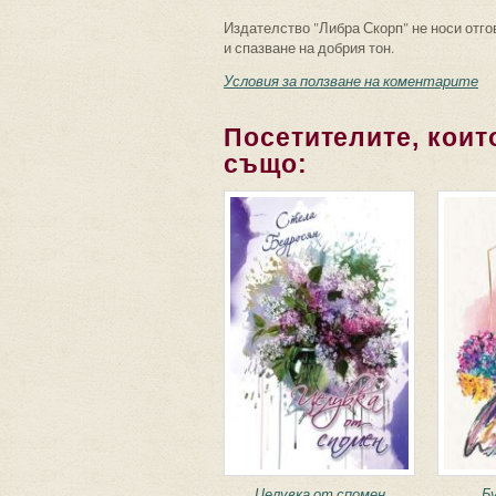
Издателство "Либра Скорп" не носи отго
и спазване на добрия тон.
Условия за ползване на коментарите
Посетителите, които
също:
Целувка от спомен
Б