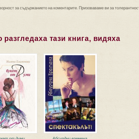
ворност за съдържанието на коментарите. Призоваваме ви за толерантнос
 разгледаха тази книга, видяха
укет от думи
Абсурдни времена.