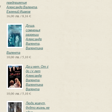
предприятия
т
Александр Валента
,
Евгений Ицаков
16,00 лв. / 8,16 €
Душа,
сомненья
разреши
Александр
Валента
,
Валентина
Валента
10,00 лв. / 5,10 €
Да и нет. От 4
до 14 лет
Александр
Валента
,
Валентина
Валента
10,00 лв. / 5,10 €
Люди живут,
будто жизнь не