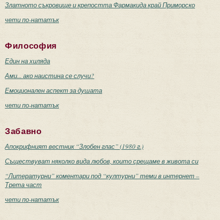
Златното съкровище и крепостта Фармакида край Приморско
чети по-нататък
Философия
Един на хиляда
Ами... ако наистина се случи?
Емоционален аспект за душата
чети по-нататък
Забавно
Апокрифният вестник “Злобен глас” (1980 г.)
Съществуват няколко вида любов, които срещаме в живота си
“Литературни” коментари под “културни” теми в интернет –
Трета част
чети по-нататък