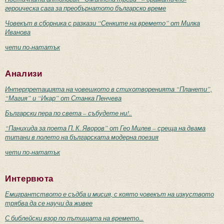
героическа сага за преобърнатото българско време
Човекът в сборника с разкази “Сенките на времето” от Милка
Иванова
чети по-нататък
Анализи
Интерпретацията на човешкото в стихотворенията “Планети”,
“Магия” и “Икар” от Станка Пенчева
Български пера по света – събудете ни!..
“Панихида за поета П. К. Яворов” от Гео Милев – среща на двама
титани в полето на българската модерна поезия
чети по-нататък
Интервюта
Емигрантството е съдба и мисия, с която човекът на изкуството
трябва да се научи да живее
С библейски взор по пътищата на времето...