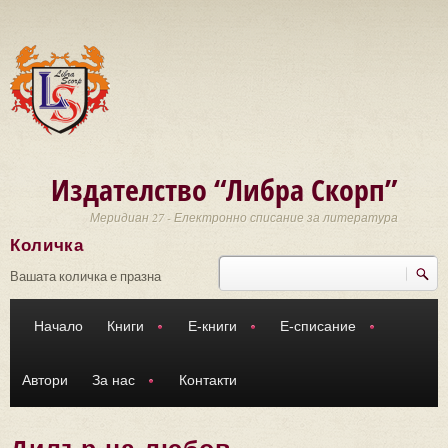
Премини към основното съдържание
Издателство “Либра Скорп”
Меридиан 27 - Електронно списание за литература
Количка
Търси
Форма за търсене
Вашата количка е празна
Начало
Книги
Е-книги
Е-списание
Автори
За нас
Контакти