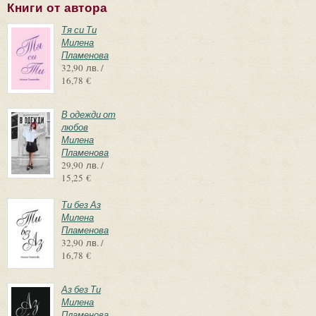
Книги от автора
Тя си Ти
Милена
Пламенова
32,90 лв. /
16,78 €
В одежди от
любов
Милена
Пламенова
29,90 лв. /
15,25 €
Ти без Аз
Милена
Пламенова
32,90 лв. /
16,78 €
Аз без Ти
Милена
Пламенова