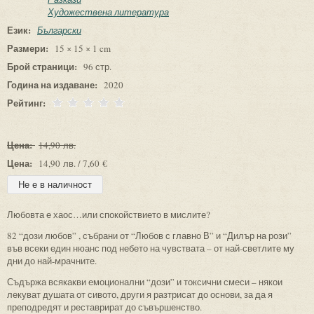
Художествена литература
Език:
Български
Размери:
15 × 15 × 1 cm
Брой страници:
96 стр.
Година на издаване:
2020
Рейтинг:
Цена:
14,90 лв.
Цена:
14,90 лв. / 7,60 €
Любовта е хаос…или спокойствието в мислите?
82 “дози любов” , събрани от “Любов с главно В” и “Дилър на рози”
във всеки един нюанс под небето на чувствата – от най-светлите му
дни до най-мрачните.
Съдържа всякакви емоционални “дози” и токсични смеси – някои
лекуват душата от сивото, други я разтрисат до основи, за да я
преподредят и реставрират до съвършенство.