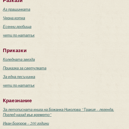
Разкази
Аз прашинката
Черна котка
Есенни гробища
чети по-нататък
Приказки
Коледната звезда
Приказка за светулката
За една песъчинка
чети по-нататък
Краезнание
За летописната книга на Божанка Николова “Тракия – легенда.
Поглед назад във времето”
Иван Богоров – 200 години