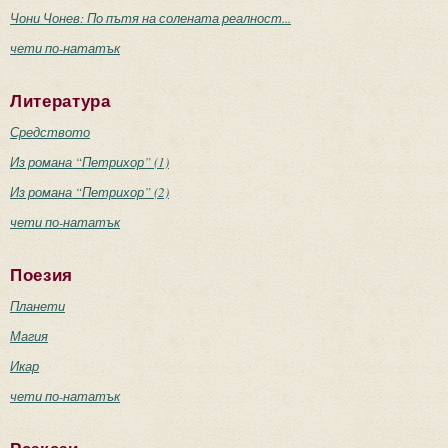
Чони Чонев: По пътя на солената реалност...
чети по-нататък
Литература
Средството
Из романа “Петрихор” (1)
Из романа “Петрихор” (2)
чети по-нататък
Поезия
Планети
Магия
Икар
чети по-нататък