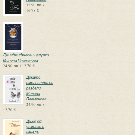
32,90 лв. /
16,78 €
Джинджифилови целувки
Милена Пламенова
24,90 лв. / 12,70 €
Докато
смелостта ни
раздели
Милена
Пламенова
24,90 лв. /
12,70 €
Дъжд от
усмивки и
канела