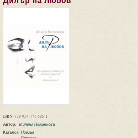
Дилър на любов
ISBN:
978-954-471-685-1
Автор:
Милена Пламенова
Каталог:
Поезия
Разкази