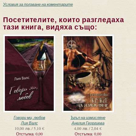
Условия за ползване на коментарите
Посетителите, които разгледаха
тази книга, видяха също:
Говори ми, любов
Ъгъл на измисляне
Лия Валс
Анелия Георгиева
10,00 лв. / 5,10 €
4,00 лв. / 2,04 €
Отстъпка:
0,00
Отстъпка:
0,00