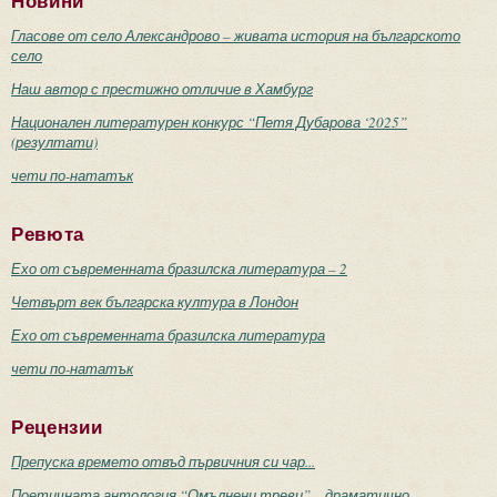
Новини
Гласове от село Александрово – живата история на българското
село
Наш автор с престижно отличие в Хамбург
Национален литературен конкурс “Петя Дубарова ‘2025”
(резултати)
чети по-нататък
Ревюта
Ехо от съвременната бразилска литература – 2
Четвърт век българска култура в Лондон
Ехо от съвременната бразилска литература
чети по-нататък
Рецензии
Препуска времето отвъд първичния си чар...
Поетичната антология “Омълнени треви” – драматично-