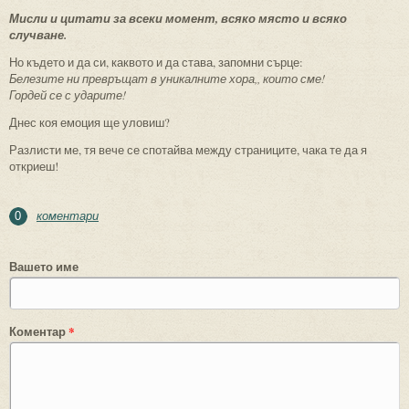
Мисли и цитати за всеки момент, всяко място и всяко
случване.
Но където и да си, каквото и да става, запомни сърце:
Белезите ни превръщат в уникалните хора,, които сме!
Гордей се с ударите!
Днес коя емоция ще уловиш?
Разлисти ме, тя вече се спотайва между страниците, чака те да я
откриеш!
коментари
0
Вашето име
Коментар
*