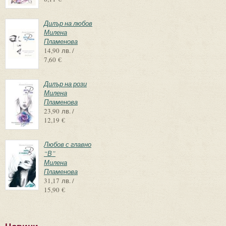
Дилър на любов
Милена
Пламенова
14,90 лв. /
7,60 €
Дилър на рози
Милена
Пламенова
23,90 лв. /
12,19 €
Любов с главно
“В”
Милена
Пламенова
31,17 лв. /
15,90 €