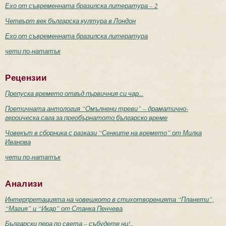
Ехо от съвременната бразилска литература – 2
Четвърт век българска култура в Лондон
Ехо от съвременната бразилска литература
чети по-нататък
Рецензии
Препуска времето отвъд първичния си чар...
Поетичната антология “Омълнени треви” – драматично-
героическа сага за преобърнатото българско време
Човекът в сборника с разкази “Сенките на времето” от Милка
Иванова
чети по-нататък
Анализи
Интерпретацията на човешкото в стихотворенията “Планети”,
“Магия” и “Икар” от Станка Пенчева
Български пера по света – събудете ни!..