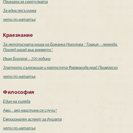
Приказка за светулката
За една песъчинка
чети по-нататък
Краезнание
За летописната книга на Божанка Николова “Тракия – легенда.
Поглед назад във времето”
Иван Богоров – 200 години
Златното съкровище и крепостта Фармакида край Приморско
чети по-нататък
Философия
Един на хиляда
Ами... ако наистина се случи?
Емоционален аспект за душата
чети по-нататък