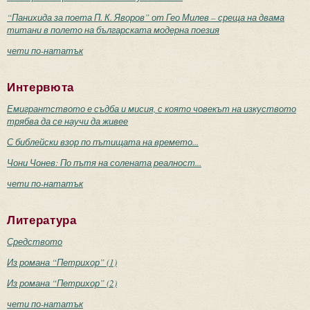
“Панихида за поета П. К. Яворов” от Гео Милев – среща на двама
титани в полето на българската модерна поезия
чети по-нататък
Интервюта
Емигрантството е съдба и мисия, с която човекът на изкуството
трябва да се научи да живее
С библейски взор по пътищата на времето...
Чони Чонев: По пътя на солената реалност...
чети по-нататък
Литература
Средството
Из романа “Петрихор” (1)
Из романа “Петрихор” (2)
чети по-нататък