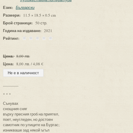
Език:
Български
Размери:
11.5 × 18.5 × 0.5 cm
Брой страници:
50 стр.
Година на издаване:
2021
Рейтинг:
Цена:
8,00 лв.
Цена:
8,00 лв. / 4,08 €
-------------
* * *
Сънувах
снощния сняг
върху пресния гроб на приятел,
поет, неугледен, но достоен
самотник по улиците на Бургас;
изникваше зад някой ъгъл