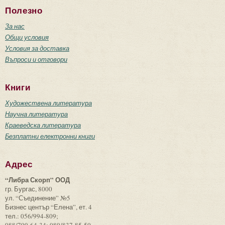
Полезно
За нас
Общи условия
Условия за доставка
Въпроси и отговори
Книги
Художествена литература
Научна литература
Краеведска литература
Безплатни електронни книги
Адрес
“Либра Скорп” ООД
гр. Бургас, 8000
ул. “Съединение” №5
Бизнес център “Елена”, ет. 4
тел.: 056/994-809;
088/799-64-34; 089/837-85-50