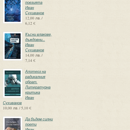
поезията
Иван
Сухиванов
12,00 лв. /
6,12 €
Късни влакове,
дъждовни...
Иван
Сухиванов
14,00 лв. /
7,14 €
Апотеоз на
радикалния
обрат.
Литературна
критика
Иван
Сухиванов
10,00 лв. / 5,10 €
Да бъдем силни
поети
Иван