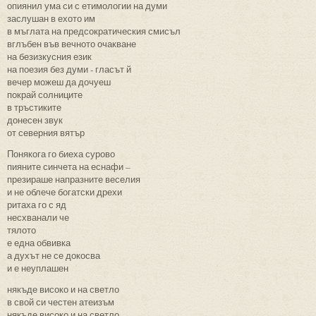
опиянил ума си с етимологии на думи
заслушан в ехото им
в мъглата на предсократическия смисъл
вглъбен във вечното очакване
на безизкусния език
на поезия без думи - гласът й
вечер можеш да дочуеш
покрай солниците
в тръстиките
донесен звук
от северния вятър
Понякога го биеха сурово
пияните синчета на еснафи –
презираше напразните веселия
и не облече богатски дрехи
ритаха го с яд
несхванали че
тялото
е една обвивка
а духът не се докосва
и е неуплашен
някъде високо и на светло
в свой си честен атеизъм
някъде високо и на светло