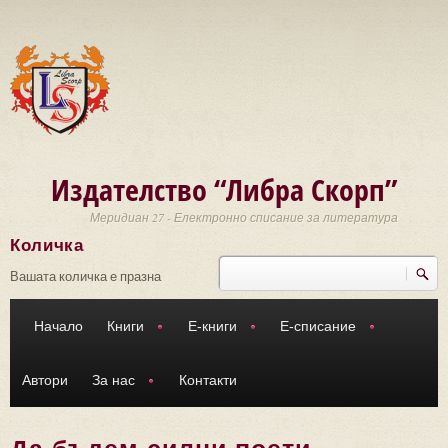
Премини към основното съдържание
Издателство “Либра Скорп”
Меридиан 27 - Електронно списание за литература
Количка
Търси
Форма за търсене
Вашата количка е празна
Начало
Книги
Е-книги
Е-списание
Автори
За нас
Контакти