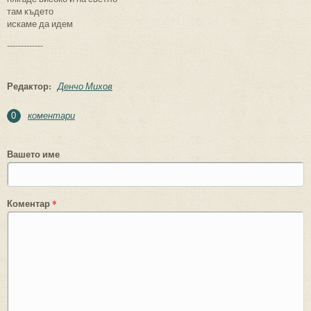
там където
искаме да идем
-------------
Редактор:
Денчо Михов
коментари
0
Вашето име
Коментар
*