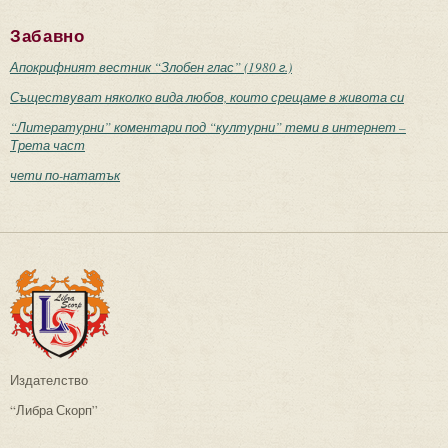
Забавно
Апокрифният вестник “Злобен глас” (1980 г.)
Съществуват няколко вида любов, които срещаме в живота си
“Литературни” коментари под “културни” теми в интернет –
Трета част
чети по-нататък
Издателство
“Либра Скорп”