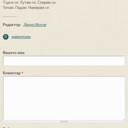
Търся се. Лутам се. Спирам се.
Тичам. Падам. Намирам се.
------------
Редактор:
Денчо Михов
коментари
0
Вашето име
Коментар
*