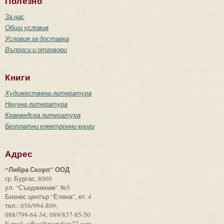
Полезно
За нас
Общи условия
Условия за доставка
Въпроси и отговори
Книги
Художествена литература
Научна литература
Краеведска литература
Безплатни електронни книги
Адрес
“Либра Скорп” ООД
гр. Бургас, 8000
ул. “Съединение” №5
Бизнес център “Елена”, ет. 4
тел.: 056/994-809;
088/799-64-34; 089/837-85-50
E-mail: office@meridian27.com