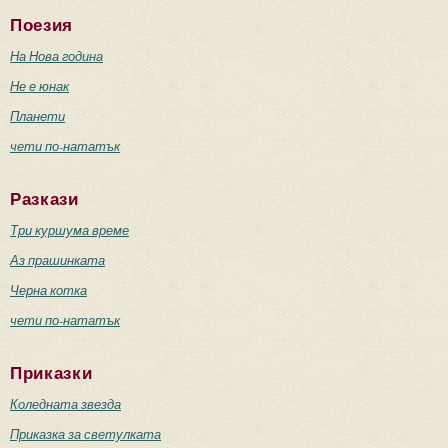
Поезия
На Нова година
Не е юнак
Планети
чети по-нататък
Разкази
Три куршума време
Аз прашинката
Черна котка
чети по-нататък
Приказки
Коледната звезда
Приказка за светулката