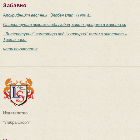
Забавно
Апокрифният вестник “Злобен глас” (1980 г.)
Съществуват няколко вида любов, които срещаме в живота си
“Литературни” коментари под “културни” теми в интернет –
Трета част
чети по-нататък
Издателство
“Либра Скорп”