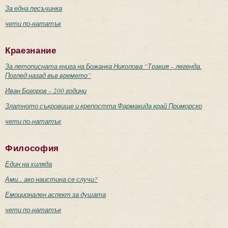
За една песъчинка
чети по-нататък
Краезнание
За летописната книга на Божанка Николова “Тракия – легенда.
Поглед назад във времето”
Иван Богоров – 200 години
Златното съкровище и крепостта Фармакида край Приморско
чети по-нататък
Философия
Един на хиляда
Ами... ако наистина се случи?
Емоционален аспект за душата
чети по-нататък