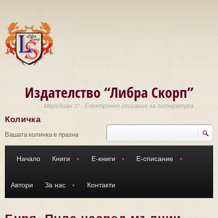
Премини към основното съдържание
Издателство “Либра Скорп”
Меридиан 27 - Електронно списание за литература
Количка
Търси
Форма за търсене
Вашата количка е празна
Начало
Книги
Е-книги
Е-списание
Автори
За нас
Контакти