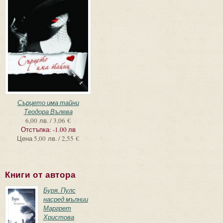
Сърцето има тайни
Теодора Вълева
6,00 лв. / 3,06 €
Отстъпка:
-1.00 лв
Цена
5,00 лв. / 2,55 €
Книги от автора
Буря. Пулс
насред мълнии
Маргрет
Христова