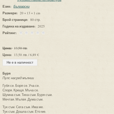
Език:
Български
Размери:
20 × 13 × 1 cm
Брой страници:
80 стр.
Година на издаване:
2025
Рейтинг:
Цена:
13,50 лв.
Цена:
13,50 лв. / 6,89 €
Буря
Пулс насред мълнии
Губя се. Боря се. Уча се.
Споря. Крещя. Мъча се.
Шумна съм. Тиха съм. Буря съм.
Мечтая. Мълвя. Дума съм.
Тук съм. Сега съм. Има ме.
Тук съм. Дошла съм. Ето ме.