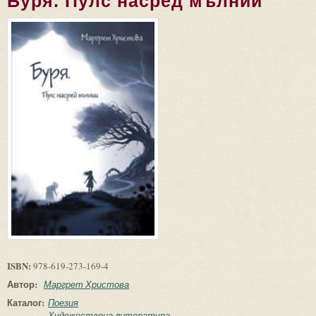
Буря. Пулс насред мълнии
ISBN:
978-619-273-169-4
Автор:
Маргрет Христова
Каталог:
Поезия
Художествена литература