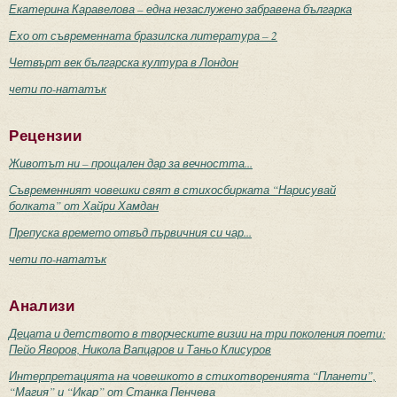
Екатерина Каравелова – една незаслужено забравена българка
Ехо от съвременната бразилска литература – 2
Четвърт век българска култура в Лондон
чети по-нататък
Рецензии
Животът ни – прощален дар за вечността...
Съвременният човешки свят в стихосбирката “Нарисувай
болката” от Хайри Хамдан
Препуска времето отвъд първичния си чар...
чети по-нататък
Анализи
Децата и детството в творческите визии на три поколения поети:
Пейо Яворов, Никола Вапцаров и Таньо Клисуров
Интерпретацията на човешкото в стихотворенията “Планети”,
“Магия” и “Икар” от Станка Пенчева