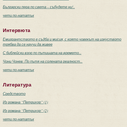
Български пера по света – събудете ни!..
чети по-нататък
Интервюта
Емигрантството е съдба и мисия, с която човекът на изкуството
трябва да се научи да живее
С библейски взор по пътищата на времето...
Чони Чонев: По пътя на солената реалност...
чети по-нататък
Литература
Средството
Из романа “Петрихор” (1)
Из романа “Петрихор” (2)
чети по-нататък