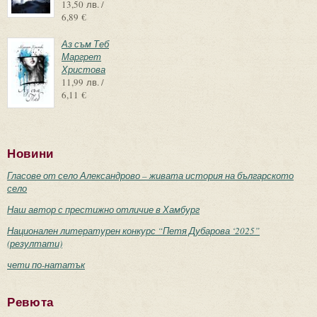
13,50 лв. /
6,89 €
Аз съм Теб
Маргрет
Христова
11,99 лв. /
6,11 €
Новини
Гласове от село Александрово – живата история на българското
село
Наш автор с престижно отличие в Хамбург
Национален литературен конкурс “Петя Дубарова ‘2025”
(резултати)
чети по-нататък
Ревюта